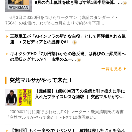
6月の売上低迷を吹き飛ばす第1四半期決算、…
6月3日に8330円をつけたワークマン（東証スタンダード・
7564）の株価は、わずか1カ月あまりで約34％下落…
三菱重工が「AIインフラの新たな主役」として再評価される気
運 エヌビディアとの提携でAI…
キオクシアHD「7万円割れからの急反発」は再びの上昇局面へ
の反転シグナルか？ 市場のムー…
一覧を見る
突然マルサがやって来た！
【最終回】1億6000万円の負債と引き換えに手に
入れたプライスレスな経験 ｜ 突然マルサがや…
2009年12月に発行された元FXトレーダー・磯貝清明氏の著書
『突然マルサがやって来た！～FXで10億円稼い…
【第9回】もう一度FXでリベンジ！ 種銭は差し押さえを免れ