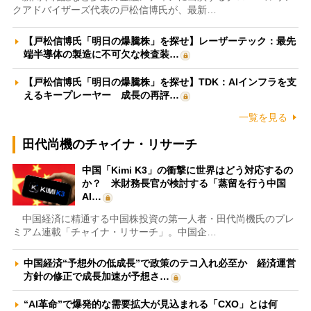
クアドバイザーズ代表の戸松信博氏が、最新…
【戸松信博氏「明日の爆騰株」を探せ】レーザーテック：最先
端半導体の製造に不可欠な検査装…
【戸松信博氏「明日の爆騰株」を探せ】TDK：AIインフラを支
えるキープレーヤー 成長の再評…
一覧を見る
田代尚機のチャイナ・リサーチ
中国「Kimi K3」の衝撃に世界はどう対応するの
か？ 米財務長官が検討する「蒸留を行う中国
AI…
中国経済に精通する中国株投資の第一人者・田代尚機氏のプレ
ミアム連載「チャイナ・リサーチ」。中国企…
中国経済“予想外の低成長”で政策のテコ入れ必至か 経済運営
方針の修正で成長加速が予想さ…
“AI革命”で爆発的な需要拡大が見込まれる「CXO」とは何