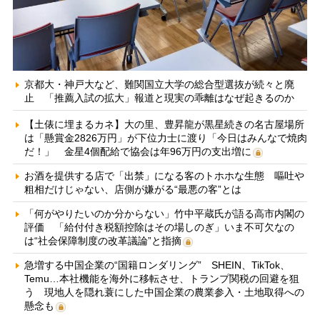
京都大・神戸大など、難関国立大学の総合型選抜が続々と廃
止 「推薦入試の拡大」報道と現実の乖離はなぜ起きるのか
【土俵に埋まるカネ】大の里、豊昇龍が黒星続きの名古屋場所
は「懸賞金2826万円」が下位力士に渡り「今日はみんなで焼肉
だ！」 金星4個配給で協会は年96万円の支出増に
お酒を提供する店で「出禁」になる客のトホホな生態 嘔吐や
粗相だけじゃない、店側が嫌がる“最悪の客”とは
「何がやりたいのか分からない」竹中平蔵氏が語る高市内閣の
評価 「給付付き税額控除はその場しのぎ」いま不可欠なの
は“社会保障制度の改革議論”と指摘
急増する中国企業の“国籍ロンダリング” SHEIN、TikTok、
Temu…本社機能を海外に移転させ、トランプ関税の回避を狙
う 現地人を隠れ蓑にした中国企業の農業参入・土地取得への
懸念も