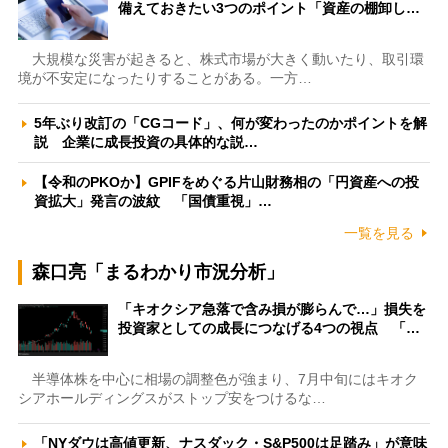
備えておきたい3つのポイント「資産の棚卸し…
大規模な災害が起きると、株式市場が大きく動いたり、取引環
境が不安定になったりすることがある。一方…
5年ぶり改訂の「CGコード」、何が変わったのかポイントを解
説 企業に成長投資の具体的な説…
【令和のPKOか】GPIFをめぐる片山財務相の「円資産への投
資拡大」発言の波紋 「国債重視」…
一覧を見る
森口亮「まるわかり市況分析」
「キオクシア急落で含み損が膨らんで…」損失を
投資家としての成長につなげる4つの視点 「…
半導体株を中心に相場の調整色が強まり、7月中旬にはキオク
シアホールディングスがストップ安をつけるな…
「NYダウは高値更新、ナスダック・S&P500は足踏み」が意味