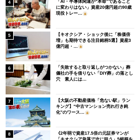
「AI・半導体関連が“本命”であること
4
に変わりはない」資産20億円超の90歳
現役トレー…
【キオクシア・ショック後に「株価倍
5
増」も期待できる注目銘柄5選】資産3
億円超・…
「失敗すると取り返しがつかない」葬
6
儀社の手を借りない「DIY葬」の落とし
穴 素人には…
【大阪の不動産価格「危ない駅」ラン
7
キング】“中古マンション売れ行き鈍
化”のワース…
《2年弱で資産17.5倍の元証券マンが
8
「キオクシア急落で次に狙う」5銘柄を