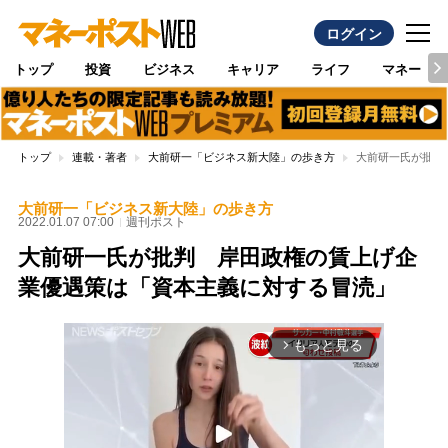
ログイン
トップ
投資
ビジネス
キャリア
ライフ
マネー
トップ
連載・著者
大前研一「ビジネス新大陸」の歩き方
大前研一氏が批判
大前研一「ビジネス新大陸」の歩き方
2022.01.07 07:00
週刊ポスト
大前研一氏が批判 岸田政権の賃上げ企
業優遇策は「資本主義に対する冒涜」
もっと見る
arrow_forward_ios