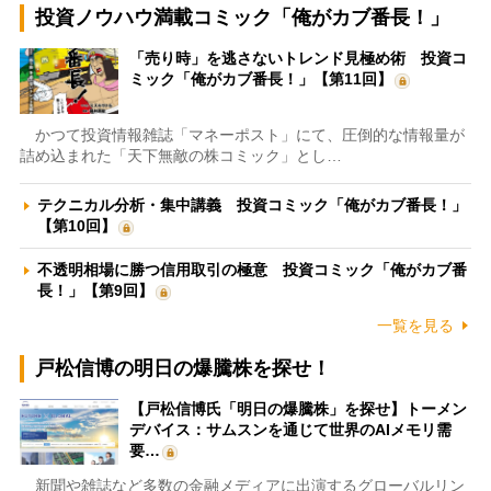
投資ノウハウ満載コミック「俺がカブ番長！」
「売り時」を逃さないトレンド見極め術 投資コ
ミック「俺がカブ番長！」【第11回】
かつて投資情報雑誌「マネーポスト」にて、圧倒的な情報量が
詰め込まれた「天下無敵の株コミック」とし…
テクニカル分析・集中講義 投資コミック「俺がカブ番長！」
【第10回】
不透明相場に勝つ信用取引の極意 投資コミック「俺がカブ番
長！」【第9回】
一覧を見る
戸松信博の明日の爆騰株を探せ！
【戸松信博氏「明日の爆騰株」を探せ】トーメン
デバイス：サムスンを通じて世界のAIメモリ需
要…
新聞や雑誌など多数の金融メディアに出演するグローバルリン