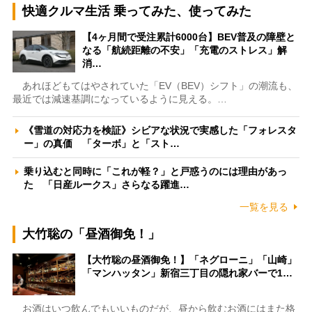
快適クルマ生活 乗ってみた、使ってみた
【4ヶ月間で受注累計6000台】BEV普及の障壁と
なる「航続距離の不安」「充電のストレス」解
消…
あれほどもてはやされていた「EV（BEV）シフト」の潮流も、
最近では減速基調になっているように見える。…
《雪道の対応力を検証》シビアな状況で実感した「フォレスタ
ー」の真価 「ターボ」と「スト…
乗り込むと同時に「これが軽？」と戸惑うのには理由があっ
た 「日産ルークス」さらなる躍進…
一覧を見る
大竹聡の「昼酒御免！」
【大竹聡の昼酒御免！】「ネグローニ」「山崎」
「マンハッタン」新宿三丁目の隠れ家バーで1…
お酒はいつ飲んでもいいものだが、昼から飲むお酒にはまた格