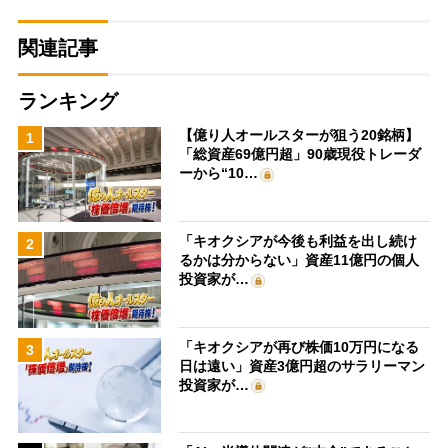
関連記事
ランキング
【億り人オールスターが狙う20銘柄】
1
「総資産69億円超」90歳現役トレーダ
ーから“10…
「キオクシアが今後も利益を出し続け
2
るかは分からない」資産11億円の個人
投資家が…
「キオクシアが再び株価10万円になる
3
日は遠い」資産3億円超のサラリーマン
投資家が…