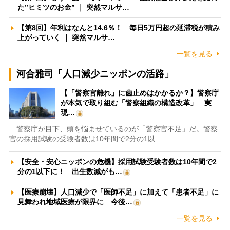
た”ヒミツのお金” ｜ 突然マルサ…
【第8回】年利はなんと14.6％！ 毎日5万円超の延滞税が積み
上がっていく ｜ 突然マルサ…
一覧を見る
河合雅司「人口減少ニッポンの活路」
【「警察官離れ」に歯止めはかかるか？】警察庁
が本気で取り組む「警察組織の構造改革」 実
現…
警察庁が目下、頭を悩ませているのが「警察官不足」だ。警察
官の採用試験の受験者数は10年間で2分の1以…
【安全・安心ニッポンの危機】採用試験受験者数は10年間で2
分の1以下に！ 出生数減がも…
【医療崩壊】人口減少で「医師不足」に加えて「患者不足」に
見舞われ地域医療が限界に 今後…
一覧を見る