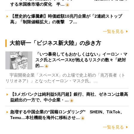
する米国株市場の変化 半…
【歴史的な爆騰劇】時価総額10兆円企業が「2連続ストップ
高」「制限値幅拡大」の衝撃 フ…
一覧を見る
大前研一「ビジネス新大陸」の歩き方
「いつ暴発してもおかしくはない」イーロン・マ
スク氏とスペースXが抱えるリスクの数々「絶対
的…
宇宙開発企業「スペースX」の上場で史上初の「兆万長者（ト
リリオネア）」となったイーロン・マスク氏。…
【3メガバンクは純利益5兆円超】銀行、商社、ゼネコンは最高
益続出の一方で、中小企業・…
急増する中国企業の“国籍ロンダリング” SHEIN、TikTok、
Temu…本社機能を海外に移転させ…
一覧を見る