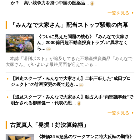
か？ 高い競争力を持つ中国の医薬品…
一覧を見る
「みんなで大家さん」配当ストップ騒動の内幕
《ついに見えた問題の核心》「みんなで大家さ
ん」2000億円超不動産投資トラブル“異常なく
ら…
本誌『週刊ポスト』が追及してきた不動産投資商品「みんなで
大家さん」がいよいよ最終局面を迎えている…
【独走スクープ・みんなで大家さん】二転三転した“成田プロ
ジェクト”の計画変更の裏で起き…
【追及スクープ・みんなで大家さん】独占入手“内部議事録”で
明かされる柳瀬健一・代表の思…
一覧を見る
古賀真人「発掘！好決算銘柄」
《株価34％急落のワークマンに特大反転の期待》