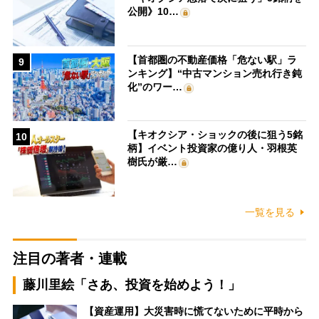
公開》10…
【首都圏の不動産価格「危ない駅」ラ
9
ンキング】“中古マンション売れ行き鈍
化”のワー…
【キオクシア・ショックの後に狙う5銘
10
柄】イベント投資家の億り人・羽根英
樹氏が厳…
一覧を見る
注目の著者・連載
藤川里絵「さあ、投資を始めよう！」
【資産運用】大災害時に慌てないために平時から