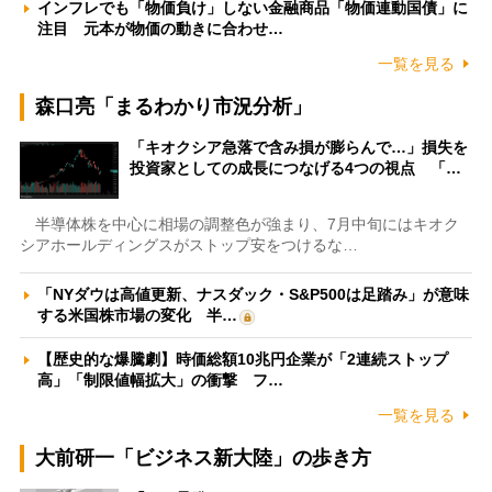
インフレでも「物価負け」しない金融商品「物価連動国債」に
注目 元本が物価の動きに合わせ…
一覧を見る
森口亮「まるわかり市況分析」
「キオクシア急落で含み損が膨らんで…」損失を
投資家としての成長につなげる4つの視点 「…
半導体株を中心に相場の調整色が強まり、7月中旬にはキオク
シアホールディングスがストップ安をつけるな…
「NYダウは高値更新、ナスダック・S&P500は足踏み」が意味
する米国株市場の変化 半…
【歴史的な爆騰劇】時価総額10兆円企業が「2連続ストップ
高」「制限値幅拡大」の衝撃 フ…
一覧を見る
大前研一「ビジネス新大陸」の歩き方