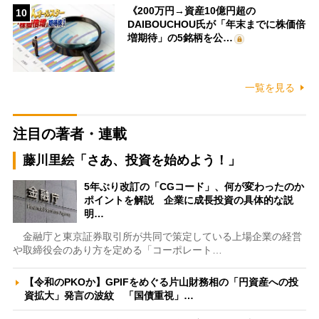
《200万円→資産10億円超の
10
DAIBOUCHOU氏が「年末までに株価倍
増期待」の5銘柄を公…
一覧を見る
注目の著者・連載
藤川里絵「さあ、投資を始めよう！」
5年ぶり改訂の「CGコード」、何が変わったのか
ポイントを解説 企業に成長投資の具体的な説
明…
金融庁と東京証券取引所が共同で策定している上場企業の経営
や取締役会のあり方を定める「コーポレート…
【令和のPKOか】GPIFをめぐる片山財務相の「円資産への投
資拡大」発言の波紋 「国債重視」…