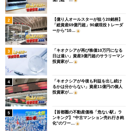
【億り人オールスターが狙う20銘柄】
2
「総資産69億円超」90歳現役トレーダ
ーから“10…
「キオクシアが再び株価10万円になる
3
日は遠い」資産3億円超のサラリーマン
投資家が…
「キオクシアが今後も利益を出し続け
4
るかは分からない」資産11億円の個人
投資家が…
【首都圏の不動産価格「危ない駅」ラ
5
ンキング】“中古マンション売れ行き鈍
化”のワー…