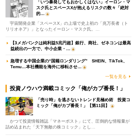
「いつ暴発してもおかしくはない」イーロン・マ
スク氏とスペースXが抱えるリスクの数々「絶対
的…
宇宙開発企業「スペースX」の上場で史上初の「兆万長者（ト
リリオネア）」となったイーロン・マスク氏。…
【3メガバンクは純利益5兆円超】銀行、商社、ゼネコンは最高
益続出の一方で、中小企業・…
急増する中国企業の“国籍ロンダリング” SHEIN、TikTok、
Temu…本社機能を海外に移転させ…
一覧を見る
投資ノウハウ満載コミック「俺がカブ番長！」
「売り時」を逃さないトレンド見極め術 投資コ
ミック「俺がカブ番長！」【第11回】
かつて投資情報雑誌「マネーポスト」にて、圧倒的な情報量が
詰め込まれた「天下無敵の株コミック」とし…