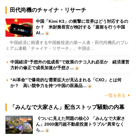
田代尚機のチャイナ・リサーチ
中国「Kimi K3」の衝撃に世界はどう対応するの
か？ 米財務長官が検討する「蒸留を行う中国
AI…
中国経済に精通する中国株投資の第一人者・田代尚機氏のプレ
ミアム連載「チャイナ・リサーチ」。中国企…
中国経済“予想外の低成長”で政策のテコ入れ必至か 経済運営
方針の修正で成長加速が予想さ…
“AI革命”で爆発的な需要拡大が見込まれる「CXO」とは何
か？ 高い競争力を持つ中国の医薬品…
一覧を見る
「みんなで大家さん」配当ストップ騒動の内幕
《ついに見えた問題の核心》「みんなで大家さ
ん」2000億円超不動産投資トラブル“異常なく
ら…