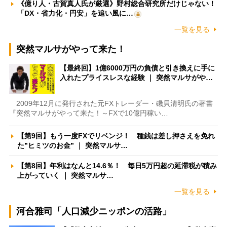
《億り人・古賀真人氏が厳選》野村総合研究所だけじゃない！
「DX・省力化・円安」を追い風に…
一覧を見る
突然マルサがやって来た！
【最終回】1億6000万円の負債と引き換えに手に
入れたプライスレスな経験 ｜ 突然マルサがや…
2009年12月に発行された元FXトレーダー・磯貝清明氏の著書
『突然マルサがやって来た！～FXで10億円稼い…
【第9回】もう一度FXでリベンジ！ 種銭は差し押さえを免れ
た”ヒミツのお金” ｜ 突然マルサ…
【第8回】年利はなんと14.6％！ 毎日5万円超の延滞税が積み
上がっていく ｜ 突然マルサ…
一覧を見る
河合雅司「人口減少ニッポンの活路」