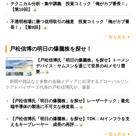
テクニカル分析・集中講義 投資コミック「俺がカブ番長！」
【第10回】
不透明相場に勝つ信用取引の極意 投資コミック「俺がカブ番
長！」【第9回】
一覧を見る
戸松信博の明日の爆騰株を探せ！
【戸松信博氏「明日の爆騰株」を探せ】トーメン
デバイス：サムスンを通じて世界のAIメモリ需
要…
新聞や雑誌など多数の金融メディアに出演するグローバルリン
クアドバイザーズ代表の戸松信博氏が、最新…
【戸松信博氏「明日の爆騰株」を探せ】レーザーテック：最先
端半導体の製造に不可欠な検査装…
【戸松信博氏「明日の爆騰株」を探せ】TDK：AIインフラを支
えるキープレーヤー 成長の再評…
一覧を見る