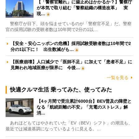
【「警察官離れ」に歯止めはかかるか？】警察庁
が本気で取り組む「警察組織の構造改革」 実
現…
警察庁が目下、頭を悩ませているのが「警察官不足」だ。警察
官の採用試験の受験者数は10年間で2分の1以…
【安全・安心ニッポンの危機】採用試験受験者数は10年間で2
分の1以下に！ 出生数減がも…
【医療崩壊】人口減少で「医師不足」に加えて「患者不足」に
見舞われ地域医療が限界に 今後…
一覧を見る
快適クルマ生活 乗ってみた、使ってみた
【4ヶ月間で受注累計6000台】BEV普及の障壁と
なる「航続距離の不安」「充電のストレス」解
消…
あれほどもてはやされていた「EV（BEV）シフト」の潮流も、
最近では減速基調になっているように見える。…