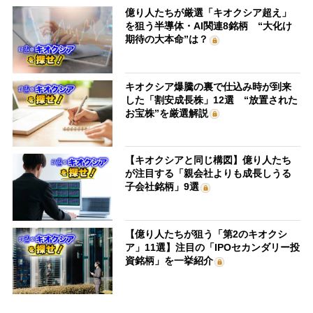
億り人たちが厳選「キオクシア超え」
を狙う半導体・AI関連8銘柄 “大化け
期待の大本命”は？
キオクシア爆騰の裏で仕込み時が到来
した「割安成長株」12選 “放置された
お宝株”を厳選解説
【キオクシアと同じ構図】億り人たち
が注目する「親会社よりも成長しうる
子会社銘柄」9選
【億り人たちが狙う「第2のキオクシ
ア」11選】注目の「IPOセカンダリー投
資銘柄」を一挙紹介