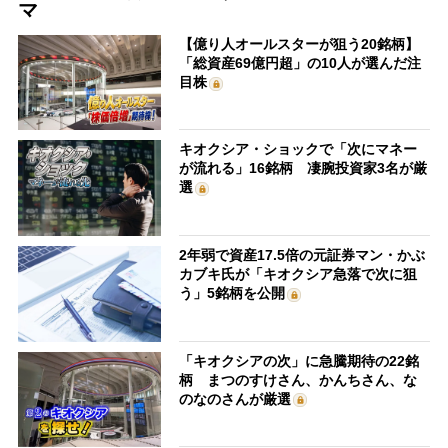
マ
【億り人オールスターが狙う20銘柄】
「総資産69億円超」の10人が選んだ注
目株
キオクシア・ショックで「次にマネー
が流れる」16銘柄 凄腕投資家3名が厳
選
2年弱で資産17.5倍の元証券マン・かぶ
カブキ氏が「キオクシア急落で次に狙
う」5銘柄を公開
「キオクシアの次」に急騰期待の22銘
柄 まつのすけさん、かんちさん、な
のなのさんが厳選