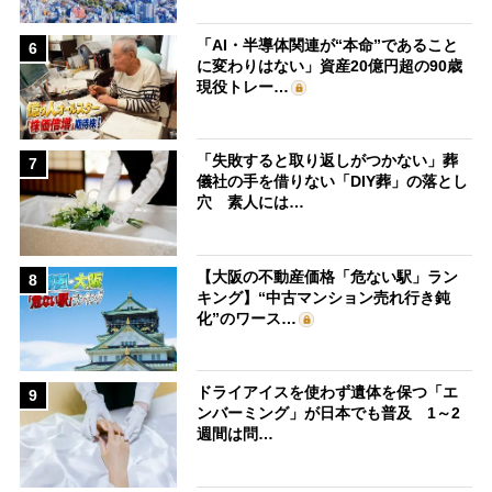
「AI・半導体関連が“本命”であること
6
に変わりはない」資産20億円超の90歳
現役トレー…
「失敗すると取り返しがつかない」葬
7
儀社の手を借りない「DIY葬」の落とし
穴 素人には…
【大阪の不動産価格「危ない駅」ラン
8
キング】“中古マンション売れ行き鈍
化”のワース…
ドライアイスを使わず遺体を保つ「エ
9
ンバーミング」が日本でも普及 1～2
週間は問…