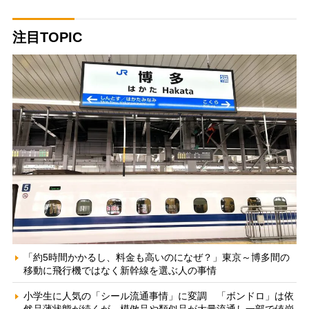
注目TOPIC
「約5時間かかるし、料金も高いのになぜ？」東京～博多間の
移動に飛行機ではなく新幹線を選ぶ人の事情
小学生に人気の「シール流通事情」に変調 「ボンドロ」は依
然品薄状態が続くが、模倣品や類似品が大量流通し一部で値崩