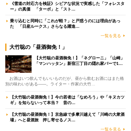
《雪道の対応力を検証》シビアな状況で実感した「フォレスタ
ー」の真価 「ターボ」と「スト…
乗り込むと同時に「これが軽？」と戸惑うのには理由があっ
た 「日産ルークス」さらなる躍進…
一覧を見る
大竹聡の「昼酒御免！」
【大竹聡の昼酒御免！】「ネグローニ」「山崎」
「マンハッタン」新宿三丁目の隠れ家バーで1…
お酒はいつ飲んでもいいものだが、昼から飲むお酒にはまた格
別の味わいがある――。ライター・作家の大竹…
【大竹聡の昼酒御免！】今の若者は「なめろう」や「キヌカツ
ギ」を知らないって本当？ 昔の…
【大竹聡の昼酒御免！】京急線で多摩川越えて「川崎の大衆酒
場」へと昼酒旅 押し寄せるノス…
一覧を見る