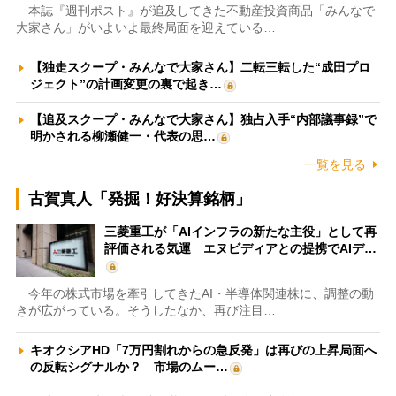
本誌『週刊ポスト』が追及してきた不動産投資商品「みんなで
大家さん」がいよいよ最終局面を迎えている…
【独走スクープ・みんなで大家さん】二転三転した“成田プロ
ジェクト”の計画変更の裏で起き…
【追及スクープ・みんなで大家さん】独占入手“内部議事録”で
明かされる柳瀬健一・代表の思…
一覧を見る
古賀真人「発掘！好決算銘柄」
三菱重工が「AIインフラの新たな主役」として再
評価される気運 エヌビディアとの提携でAIデ…
今年の株式市場を牽引してきたAI・半導体関連株に、調整の動
きが広がっている。そうしたなか、再び注目…
キオクシアHD「7万円割れからの急反発」は再びの上昇局面へ
の反転シグナルか？ 市場のムー…