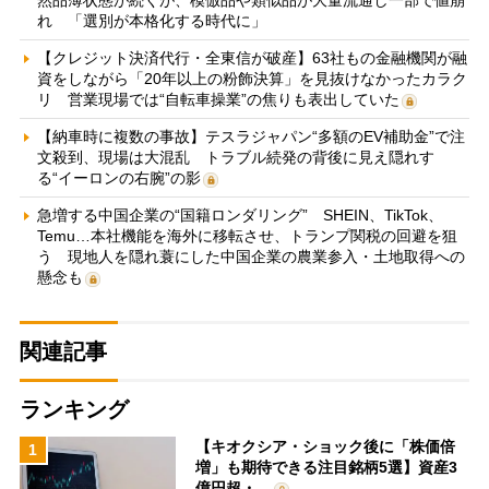
れ 「選別が本格化する時代に」
【クレジット決済代行・全東信が破産】63社もの金融機関が融
資をしながら「20年以上の粉飾決算」を見抜けなかったカラク
リ 営業現場では“自転車操業”の焦りも表出していた
【納車時に複数の事故】テスラジャパン“多額のEV補助金”で注
文殺到、現場は大混乱 トラブル続発の背後に見え隠れす
る“イーロンの右腕”の影
急増する中国企業の“国籍ロンダリング” SHEIN、TikTok、
Temu…本社機能を海外に移転させ、トランプ関税の回避を狙
う 現地人を隠れ蓑にした中国企業の農業参入・土地取得への
懸念も
関連記事
ランキング
【キオクシア・ショック後に「株価倍
1
増」も期待できる注目銘柄5選】資産3
億円超・…