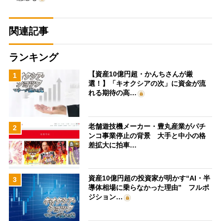
関連記事
ランキング
【資産10億円超・かんちさんが厳
1
選！】「キオクシアの次」に資金が流
れる期待の高…
老舗遊技機メーカー・豊丸産業がパチ
2
ンコ事業停止の背景 大手と中小の格
差拡大に拍車…
資産10億円超の投資家が明かす“AI・半
3
導体相場に乗らなかった理由” フルポ
ジション…