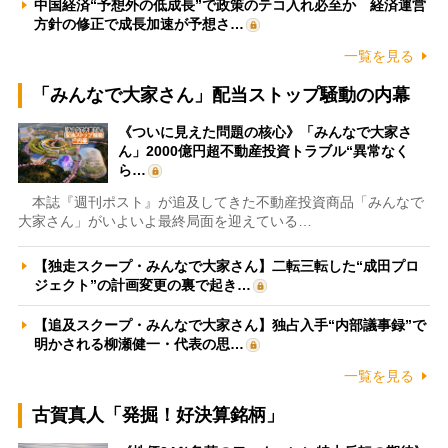
中国経済“予想外の低成長”で政策のテコ入れ必至か 経済運営
方針の修正で成長加速が予想さ…
一覧を見る
「みんなで大家さん」配当ストップ騒動の内幕
《ついに見えた問題の核心》「みんなで大家さ
ん」2000億円超不動産投資トラブル“異常なく
ら…
本誌『週刊ポスト』が追及してきた不動産投資商品「みんなで
大家さん」がいよいよ最終局面を迎えている…
【独走スクープ・みんなで大家さん】二転三転した“成田プロ
ジェクト”の計画変更の裏で起き…
【追及スクープ・みんなで大家さん】独占入手“内部議事録”で
明かされる柳瀬健一・代表の思…
一覧を見る
古賀真人「発掘！好決算銘柄」