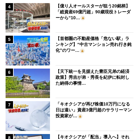
【億り人オールスターが狙う20銘柄】
4
「総資産69億円超」90歳現役トレーダ
ーから“10…
【首都圏の不動産価格「危ない駅」ラ
5
ンキング】“中古マンション売れ行き鈍
化”のワー…
【天下統一を見据えた豊臣兄弟の経済
6
政策】秀吉が弟・秀長を紀伊に転封し
た納得の事情…
「キオクシアが再び株価10万円になる
7
日は遠い」資産3億円超のサラリーマン
投資家が…
【キオクシアが「配当」導入へ】それ
8