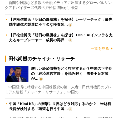
新聞や雑誌など多数の金融メディアに出演するグローバルリン
クアドバイザーズ代表の戸松信博氏が、最新…
【戸松信博氏「明日の爆騰株」を探せ】レーザーテック：最先
端半導体の製造に不可欠な検査装…
【戸松信博氏「明日の爆騰株」を探せ】TDK：AIインフラを支
えるキープレーヤー 成長の再評…
一覧を見る
田代尚機のチャイナ・リサーチ
厳しい経済情勢をどう打開するか？中国の下半期
の「経済運営方針」を読み解く 需要不足対策
が…
中国経済に精通する中国株投資の第一人者・田代尚機氏のプレ
ミアム連載「チャイナ・リサーチ」。中国の…
中国「Kimi K3」の衝撃に世界はどう対応するのか？ 米財務
長官が検討する「蒸留を行う中国…