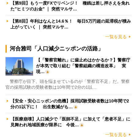
【第9回】もう一度FXでリベンジ！ 種銭は差し押さえを免れ
た”ヒミツのお金” ｜ 突然マルサ…
【第8回】年利はなんと14.6％！ 毎日5万円超の延滞税が積み
上がっていく ｜ 突然マルサ…
一覧を見る
河合雅司「人口減少ニッポンの活路」
【「警察官離れ」に歯止めはかかるか？】警察庁
が本気で取り組む「警察組織の構造改革」 実
現…
警察庁が目下、頭を悩ませているのが「警察官不足」だ。警察
官の採用試験の受験者数は10年間で2分の1以…
【安全・安心ニッポンの危機】採用試験受験者数は10年間で2
分の1以下に！ 出生数減がも…
【医療崩壊】人口減少で「医師不足」に加えて「患者不足」に
見舞われ地域医療が限界に 今後…
一覧を見る