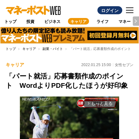
ログイン
トップ
投資
ビジネス
キャリア
ライフ
マネー
トップ
キャリア
副業・バイト
「パート就活」応募書類作成のポイント Wo
キャリア
2022.01.25 15:00
女性セブン
「パート就活」応募書類作成のポイン
ト WordよりPDF化したほうが好印象
もっと見る
arrow_forward_ios