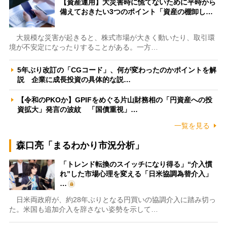
【資産運用】大災害時に慌てないために平時から
備えておきたい3つのポイント「資産の棚卸し…
大規模な災害が起きると、株式市場が大きく動いたり、取引環
境が不安定になったりすることがある。一方…
5年ぶり改訂の「CGコード」、何が変わったのかポイントを解
説 企業に成長投資の具体的な説…
【令和のPKOか】GPIFをめぐる片山財務相の「円資産への投
資拡大」発言の波紋 「国債重視」…
一覧を見る
森口亮「まるわかり市況分析」
「トレンド転換のスイッチになり得る」“介入慣
れ”した市場心理を変える「日米協調為替介入」
…
日米両政府が、約28年ぶりとなる円買いの協調介入に踏み切っ
た。米国も追加介入を辞さない姿勢を示して…