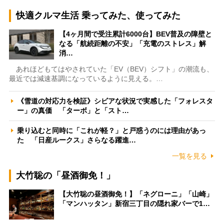
快適クルマ生活 乗ってみた、使ってみた
【4ヶ月間で受注累計6000台】BEV普及の障壁と
なる「航続距離の不安」「充電のストレス」解
消…
あれほどもてはやされていた「EV（BEV）シフト」の潮流も、
最近では減速基調になっているように見える。…
《雪道の対応力を検証》シビアな状況で実感した「フォレスタ
ー」の真価 「ターボ」と「スト…
乗り込むと同時に「これが軽？」と戸惑うのには理由があっ
た 「日産ルークス」さらなる躍進…
一覧を見る
大竹聡の「昼酒御免！」
【大竹聡の昼酒御免！】「ネグローニ」「山崎」
「マンハッタン」新宿三丁目の隠れ家バーで1…