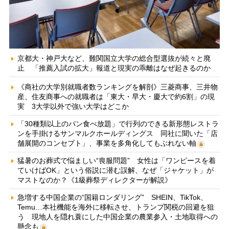
京都大・神戸大など、難関国立大学の総合型選抜が続々と廃
止 「推薦入試の拡大」報道と現実の乖離はなぜ起きるのか
《商社の大学別就職者数ランキングを解剖》三菱商事、三井物
産、住友商事への就職者は「東大・早大・慶大で約6割」の現
実 3大学以外で強い大学はどこか
「30種類以上のパン食べ放題」で行列のできる新形態レストラ
ンを手掛けるサンマルクホールディングス 同社に聞いた「店
舗展開のコンセプト」、事業を多角化してもぶれない軸
猛暑のお葬式で悩ましい“喪服問題” 女性は「ワンピースを着
ていけばOK」という俗説に潜む誤解、なぜ「ジャケット」が
マストなのか？《1級葬祭ディレクターが解説》
急増する中国企業の“国籍ロンダリング” SHEIN、TikTok、
Temu…本社機能を海外に移転させ、トランプ関税の回避を狙
う 現地人を隠れ蓑にした中国企業の農業参入・土地取得への
懸念も