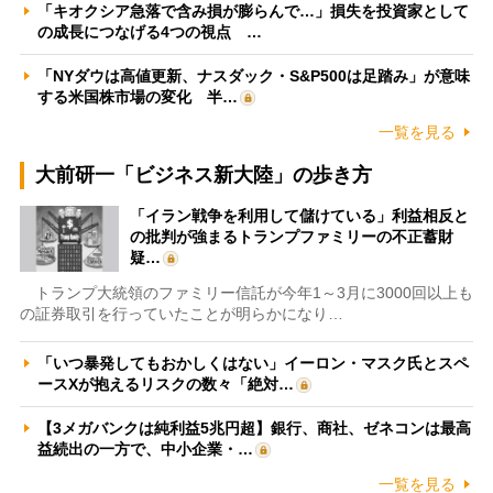
「キオクシア急落で含み損が膨らんで…」損失を投資家として
の成長につなげる4つの視点 …
「NYダウは高値更新、ナスダック・S&P500は足踏み」が意味
する米国株市場の変化 半…
一覧を見る
大前研一「ビジネス新大陸」の歩き方
「イラン戦争を利用して儲けている」利益相反と
の批判が強まるトランプファミリーの不正蓄財
疑…
トランプ大統領のファミリー信託が今年1～3月に3000回以上も
の証券取引を行っていたことが明らかになり…
「いつ暴発してもおかしくはない」イーロン・マスク氏とスペ
ースXが抱えるリスクの数々「絶対…
【3メガバンクは純利益5兆円超】銀行、商社、ゼネコンは最高
益続出の一方で、中小企業・…
一覧を見る