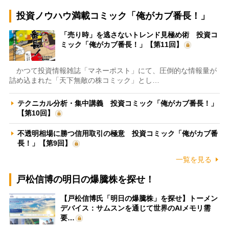
投資ノウハウ満載コミック「俺がカブ番長！」
「売り時」を逃さないトレンド見極め術 投資コ
ミック「俺がカブ番長！」【第11回】
かつて投資情報雑誌「マネーポスト」にて、圧倒的な情報量が
詰め込まれた「天下無敵の株コミック」とし…
テクニカル分析・集中講義 投資コミック「俺がカブ番長！」
【第10回】
不透明相場に勝つ信用取引の極意 投資コミック「俺がカブ番
長！」【第9回】
一覧を見る
戸松信博の明日の爆騰株を探せ！
【戸松信博氏「明日の爆騰株」を探せ】トーメン
デバイス：サムスンを通じて世界のAIメモリ需
要…