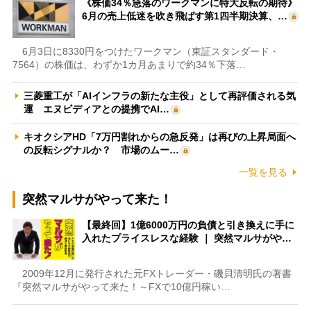
《株価34％急落のワークマンに特大反転の期待》
6月の売上低迷を吹き飛ばす第1四半期決算、…
6月3日に8330円をつけたワークマン（東証スタンダード・
7564）の株価は、わずか1カ月あまりで約34％下落…
三菱重工が「AIインフラの新たな主役」として再評価される気
運 エヌビディアとの提携でAI…
キオクシアHD「7万円割れからの急反発」は再びの上昇局面へ
の反転シグナルか？ 市場のムー…
一覧を見る
突然マルサがやって来た！
【最終回】1億6000万円の負債と引き換えに手に
入れたプライスレスな経験 ｜ 突然マルサがや…
2009年12月に発行された元FXトレーダー・磯貝清明氏の著書
『突然マルサがやって来た！～FXで10億円稼い…