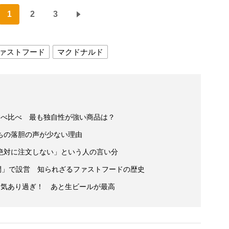
1
2
3
ァストフード
マクドナルド
食べ比べ 最も独自性が強い商品は？
ちの落胆の声が少ない理由
絶対に注文しない」という人の言い分
間」で設営 知られざるファストフードの歴史
囲気あり過ぎ！ あと生ビールが最高