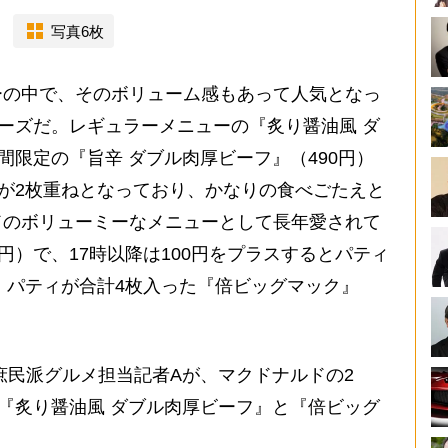
写真6枚
の中で、そのボリューム感もあって人気となっ
リーズだ。レギュラーメニューの『炙り醤油風 ダ
間限定の『旨辛 ダブル肉厚ビーフ』（490円）
フが2枚重ねとなっており、かなりの食べごたえと
ドのボリューミーなメニューとして長年愛されて
円）で、17時以降は100円をプラスするとパティ
中。パティが合計4枚入った『倍ビッグマック』
民派グルメ担当記者Aが、マクドナルドの2
る『炙り醤油風 ダブル肉厚ビーフ』と『倍ビッグ