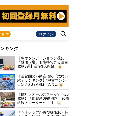
ンド
ログイン
ンキング
【キオクシア・ショック後に
「株価倍増」も期待できる注目
銘柄5選】資産3億円超…
【首都圏の不動産価格「危ない
駅」ランキング】“中古マンシ
ョン売れ行き鈍化”のワ…
【億り人オールスターが狙う20
銘柄】「総資産69億円超」90歳
現役トレーダーから“1…
「キオクシアが再び株価10万円