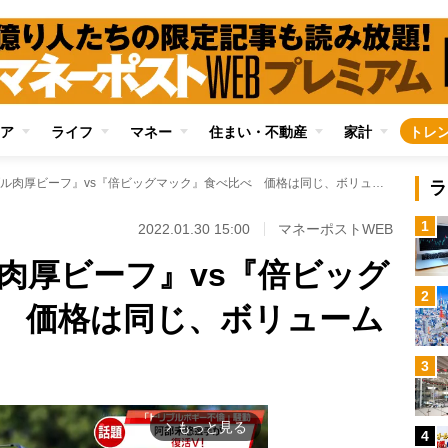
ア
ライフ
マネー
住まい・不動産
家計
トレ
マックの『ダブル肉厚ビーフ』vs『倍ビッグマック』食べ比べ 価格は同じ、ボリュームは？
ラ
1
2022.01.30 15:00
マネーポストWEB
肉厚ビーフ』vs『倍ビッグ
2
 価格は同じ、ボリューム
3
もっと見る
arrow_forward_ios
4