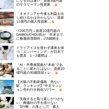
になる日は遠い」資産3億円超
のサラリーマン投資家…
「キオクシアが今後も利益を出
し続けるかは分からない」資産
11億円の個人投資家…
《200万円→資産10億円超の
DAIBOUCHOU氏が「年末まで
に株価倍増期待」の5銘柄を…
ドライアイスを使わず遺体を保
つ「エンバーミング」が日本で
も普及 1～2週間は…
「AI・半導体関連が“本命”であ
ることに変わりはない」資産20
億円超の90歳現役トレ…
【大阪の不動産価格「危ない
駅」ランキング】“中古マンシ
ョン売れ行き鈍化”のワー…
「失敗すると取り返しがつかな
い」葬儀社の手を借りない
「DIY葬」の落とし穴 素人