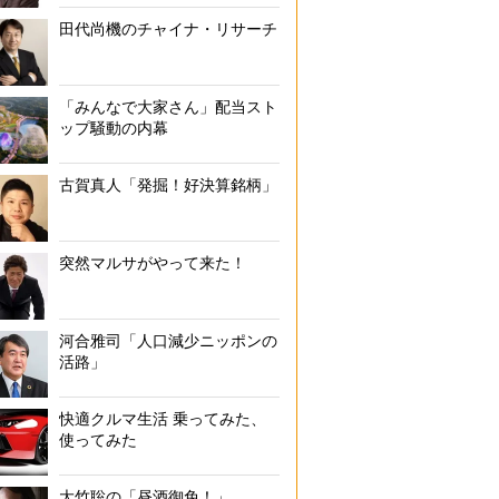
田代尚機のチャイナ・リサーチ
「みんなで大家さん」配当スト
ップ騒動の内幕
古賀真人「発掘！好決算銘柄」
突然マルサがやって来た！
河合雅司「人口減少ニッポンの
活路」
快適クルマ生活 乗ってみた、
使ってみた
大竹聡の「昼酒御免！」