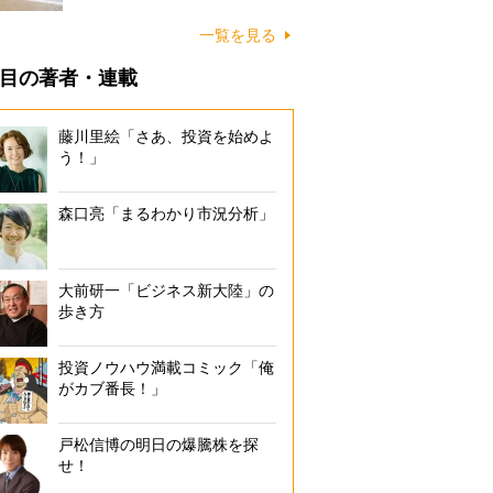
に…
一覧を見る
目の著者・連載
藤川里絵「さあ、投資を始めよ
う！」
森口亮「まるわかり市況分析」
大前研一「ビジネス新大陸」の
歩き方
投資ノウハウ満載コミック「俺
がカブ番長！」
戸松信博の明日の爆騰株を探
せ！