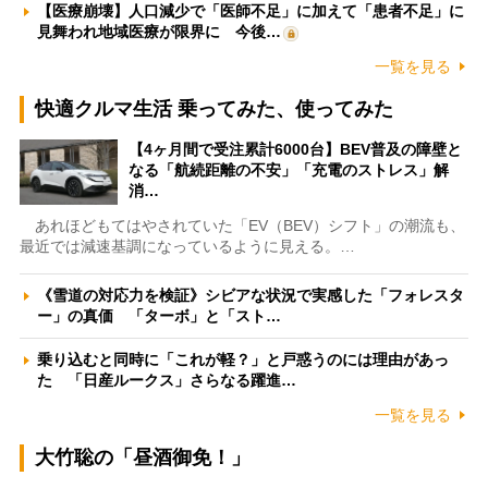
【医療崩壊】人口減少で「医師不足」に加えて「患者不足」に
見舞われ地域医療が限界に 今後…
一覧を見る
快適クルマ生活 乗ってみた、使ってみた
【4ヶ月間で受注累計6000台】BEV普及の障壁と
なる「航続距離の不安」「充電のストレス」解
消…
あれほどもてはやされていた「EV（BEV）シフト」の潮流も、
最近では減速基調になっているように見える。…
《雪道の対応力を検証》シビアな状況で実感した「フォレスタ
ー」の真価 「ターボ」と「スト…
乗り込むと同時に「これが軽？」と戸惑うのには理由があっ
た 「日産ルークス」さらなる躍進…
一覧を見る
大竹聡の「昼酒御免！」