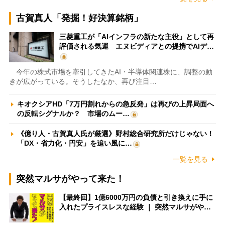
古賀真人「発掘！好決算銘柄」
三菱重工が「AIインフラの新たな主役」として再
評価される気運 エヌビディアとの提携でAIデ…
今年の株式市場を牽引してきたAI・半導体関連株に、調整の動
きが広がっている。そうしたなか、再び注目…
キオクシアHD「7万円割れからの急反発」は再びの上昇局面へ
の反転シグナルか？ 市場のムー…
《億り人・古賀真人氏が厳選》野村総合研究所だけじゃない！
「DX・省力化・円安」を追い風に…
一覧を見る
突然マルサがやって来た！
【最終回】1億6000万円の負債と引き換えに手に
入れたプライスレスな経験 ｜ 突然マルサがや…