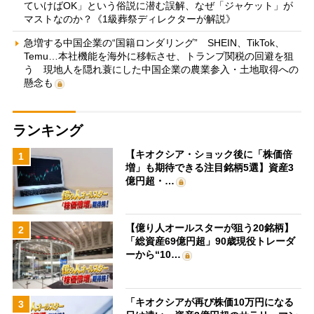
ていけばOK」という俗説に潜む誤解、なぜ「ジャケット」が
マストなのか？《1級葬祭ディレクターが解説》
急増する中国企業の“国籍ロンダリング” SHEIN、TikTok、
Temu…本社機能を海外に移転させ、トランプ関税の回避を狙
う 現地人を隠れ蓑にした中国企業の農業参入・土地取得への
懸念も
ランキング
【キオクシア・ショック後に「株価倍
1
増」も期待できる注目銘柄5選】資産3
億円超・…
【億り人オールスターが狙う20銘柄】
2
「総資産69億円超」90歳現役トレーダ
ーから“10…
「キオクシアが再び株価10万円になる
3