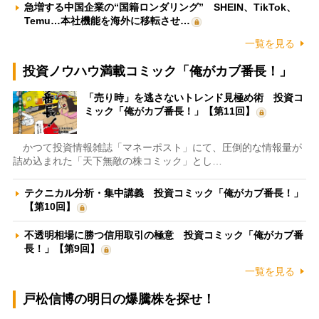
急増する中国企業の“国籍ロンダリング” SHEIN、TikTok、
Temu…本社機能を海外に移転させ…
一覧を見る
投資ノウハウ満載コミック「俺がカブ番長！」
「売り時」を逃さないトレンド見極め術 投資コ
ミック「俺がカブ番長！」【第11回】
かつて投資情報雑誌「マネーポスト」にて、圧倒的な情報量が
詰め込まれた「天下無敵の株コミック」とし…
テクニカル分析・集中講義 投資コミック「俺がカブ番長！」
【第10回】
不透明相場に勝つ信用取引の極意 投資コミック「俺がカブ番
長！」【第9回】
一覧を見る
戸松信博の明日の爆騰株を探せ！