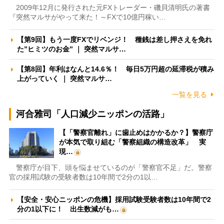
2009年12月に発行された元FXトレーダー・磯貝清明氏の著書
『突然マルサがやって来た！～FXで10億円稼い…
【第9回】もう一度FXでリベンジ！ 種銭は差し押さえを免れ
た”ヒミツのお金” ｜ 突然マルサ…
【第8回】年利はなんと14.6％！ 毎日5万円超の延滞税が積み
上がっていく ｜ 突然マルサ…
一覧を見る
河合雅司「人口減少ニッポンの活路」
【「警察官離れ」に歯止めはかかるか？】警察庁
が本気で取り組む「警察組織の構造改革」 実
現…
警察庁が目下、頭を悩ませているのが「警察官不足」だ。警察
官の採用試験の受験者数は10年間で2分の1以…
【安全・安心ニッポンの危機】採用試験受験者数は10年間で2
分の1以下に！ 出生数減がも…