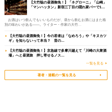
【大竹聡の昼酒御免！】「ネグローニ」「山崎」
「マンハッタン」新宿三丁目の隠れ家バーで1…
お酒はいつ飲んでもいいものだが、昼から飲むお酒にはまた格
別の味わいがある――。ライター・作家の大竹…
【大竹聡の昼酒御免！】今の若者は「なめろう」や「キヌカツ
ギ」を知らないって本当？ 昔の…
【大竹聡の昼酒御免！】京急線で多摩川越えて「川崎の大衆酒
場」へと昼酒旅 押し寄せるノス…
一覧を見る
著者・連載の一覧を見る