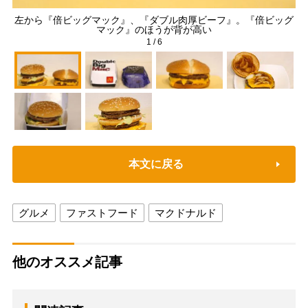
左から『倍ビッグマック』、『ダブル肉厚ビーフ』。『倍ビッグ
左
マック』のほうが背が高い
1
/
6
本文に戻る
グルメ
ファストフード
マクドナルド
他のオススメ記事