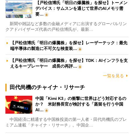
【戸松信博氏「明日の爆騰株」を探せ】トーメン
デバイス：サムスンを通じて世界のAIメモリ需
要…
新聞や雑誌など多数の金融メディアに出演するグローバルリン
クアドバイザーズ代表の戸松信博氏が、最新…
【戸松信博氏「明日の爆騰株」を探せ】レーザーテック：最先
端半導体の製造に不可欠な検査装…
【戸松信博氏「明日の爆騰株」を探せ】TDK：AIインフラを支
えるキープレーヤー 成長の再評…
一覧を見る
田代尚機のチャイナ・リサーチ
中国「Kimi K3」の衝撃に世界はどう対応するの
か？ 米財務長官が検討する「蒸留を行う中国
AI…
中国経済に精通する中国株投資の第一人者・田代尚機氏のプレ
ミアム連載「チャイナ・リサーチ」。中国企…