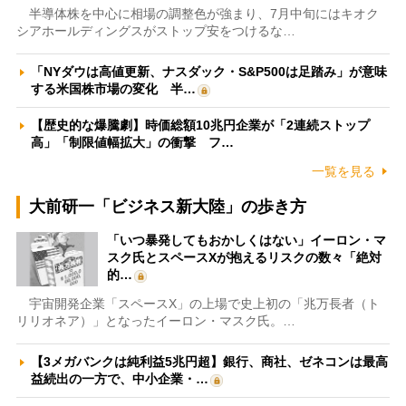
半導体株を中心に相場の調整色が強まり、7月中旬にはキオク
シアホールディングスがストップ安をつけるな…
「NYダウは高値更新、ナスダック・S&P500は足踏み」が意味
する米国株市場の変化 半…
【歴史的な爆騰劇】時価総額10兆円企業が「2連続ストップ
高」「制限値幅拡大」の衝撃 フ…
一覧を見る
大前研一「ビジネス新大陸」の歩き方
「いつ暴発してもおかしくはない」イーロン・マ
スク氏とスペースXが抱えるリスクの数々「絶対
的…
宇宙開発企業「スペースX」の上場で史上初の「兆万長者（ト
リリオネア）」となったイーロン・マスク氏。…
【3メガバンクは純利益5兆円超】銀行、商社、ゼネコンは最高
益続出の一方で、中小企業・…