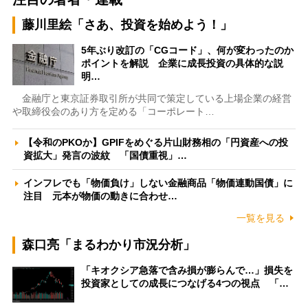
藤川里絵「さあ、投資を始めよう！」
5年ぶり改訂の「CGコード」、何が変わったのか
ポイントを解説 企業に成長投資の具体的な説
明…
金融庁と東京証券取引所が共同で策定している上場企業の経営
や取締役会のあり方を定める「コーポレート…
【令和のPKOか】GPIFをめぐる片山財務相の「円資産への投
資拡大」発言の波紋 「国債重視」…
インフレでも「物価負け」しない金融商品「物価連動国債」に
注目 元本が物価の動きに合わせ…
一覧を見る
森口亮「まるわかり市況分析」
「キオクシア急落で含み損が膨らんで…」損失を
投資家としての成長につなげる4つの視点 「…