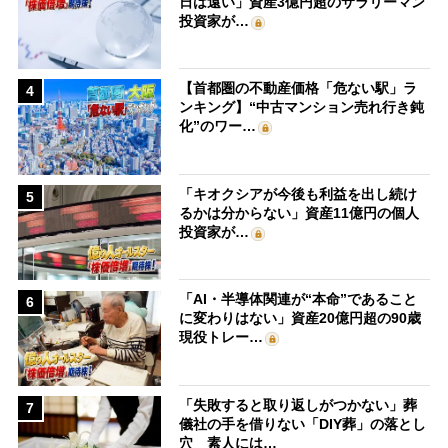
日は遠い」資産3億円超のサラリーマン
投資家が…
【首都圏の不動産価格「危ない駅」ラ
4
ンキング】“中古マンション売れ行き鈍
化”のワー…
「キオクシアが今後も利益を出し続け
5
るかは分からない」資産11億円の個人
投資家が…
「AI・半導体関連が“本命”であること
6
に変わりはない」資産20億円超の90歳
現役トレー…
「失敗すると取り返しがつかない」葬
7
儀社の手を借りない「DIY葬」の落とし
穴 素人には…