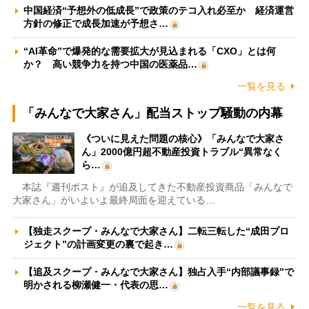
中国経済“予想外の低成長”で政策のテコ入れ必至か 経済運営
方針の修正で成長加速が予想さ…
“AI革命”で爆発的な需要拡大が見込まれる「CXO」とは何
か？ 高い競争力を持つ中国の医薬品…
一覧を見る
「みんなで大家さん」配当ストップ騒動の内幕
《ついに見えた問題の核心》「みんなで大家さ
ん」2000億円超不動産投資トラブル“異常なく
ら…
本誌『週刊ポスト』が追及してきた不動産投資商品「みんなで
大家さん」がいよいよ最終局面を迎えている…
【独走スクープ・みんなで大家さん】二転三転した“成田プロ
ジェクト”の計画変更の裏で起き…
【追及スクープ・みんなで大家さん】独占入手“内部議事録”で
明かされる柳瀬健一・代表の思…
一覧を見る