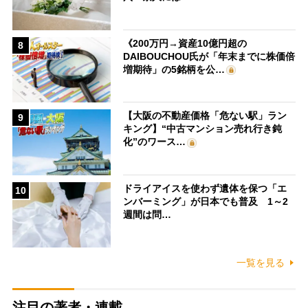
《200万円→資産10億円超の
8
DAIBOUCHOU氏が「年末までに株価倍
増期待」の5銘柄を公…
【大阪の不動産価格「危ない駅」ラン
9
キング】“中古マンション売れ行き鈍
化”のワース…
ドライアイスを使わず遺体を保つ「エ
10
ンバーミング」が日本でも普及 1～2
週間は問…
一覧を見る
注目の著者・連載