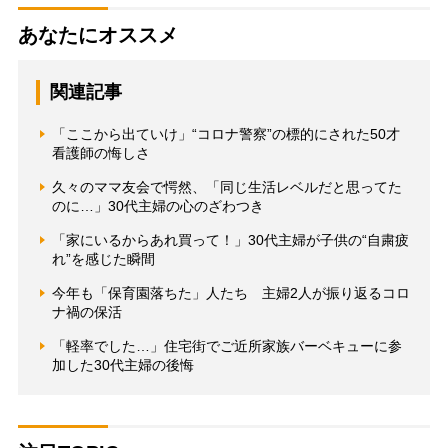
あなたにオススメ
関連記事
「ここから出ていけ」“コロナ警察”の標的にされた50才
看護師の悔しさ
久々のママ友会で愕然、「同じ生活レベルだと思ってた
のに…」30代主婦の心のざわつき
「家にいるからあれ買って！」30代主婦が子供の“自粛疲
れ”を感じた瞬間
今年も「保育園落ちた」人たち 主婦2人が振り返るコロ
ナ禍の保活
「軽率でした…」住宅街でご近所家族バーベキューに参
加した30代主婦の後悔