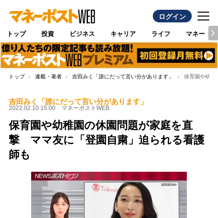
ログイン
トップ
投資
ビジネス
キャリア
ライフ
マネー
トップ
連載・著者
吉田みく「誰にだって言い分があります」
保育園や幼稚
吉田みく「誰にだって言い分があります」
2022.02.10 15:00
マネーポストWEB
保育園や幼稚園の休園問題が家庭を直
撃 ママ友に「登園自粛」迫られる看護
師も