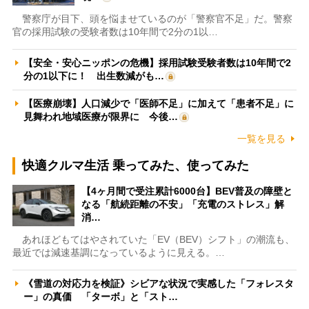
警察庁が目下、頭を悩ませているのが「警察官不足」だ。警察
官の採用試験の受験者数は10年間で2分の1以…
【安全・安心ニッポンの危機】採用試験受験者数は10年間で2
分の1以下に！ 出生数減がも…
【医療崩壊】人口減少で「医師不足」に加えて「患者不足」に
見舞われ地域医療が限界に 今後…
一覧を見る
快適クルマ生活 乗ってみた、使ってみた
【4ヶ月間で受注累計6000台】BEV普及の障壁と
なる「航続距離の不安」「充電のストレス」解
消…
あれほどもてはやされていた「EV（BEV）シフト」の潮流も、
最近では減速基調になっているように見える。…
《雪道の対応力を検証》シビアな状況で実感した「フォレスタ
ー」の真価 「ターボ」と「スト…