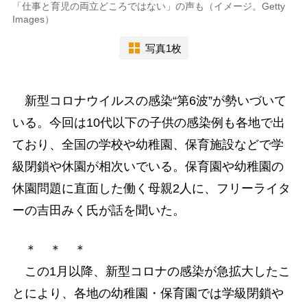
「仕事と育児の両立どころではない」の声も（イメージ。Getty
Images）
写真1枚
新型コロナウイルスの感染“第6波”が勢いづいて
いる。今回は10代以下の子供の感染例も各地で出
ており、全国の学校や幼稚園、保育施設などで学
級閉鎖や休園が相次いでいる。保育園や幼稚園の
休園問題に直面した働く母親2人に、フリーライタ
ーの吉田みく氏が話を聞いた。
＊ ＊ ＊
この1月以降、新型コロナの感染が急拡大したこ
とにより、各地の幼稚園・保育園では学級閉鎖や