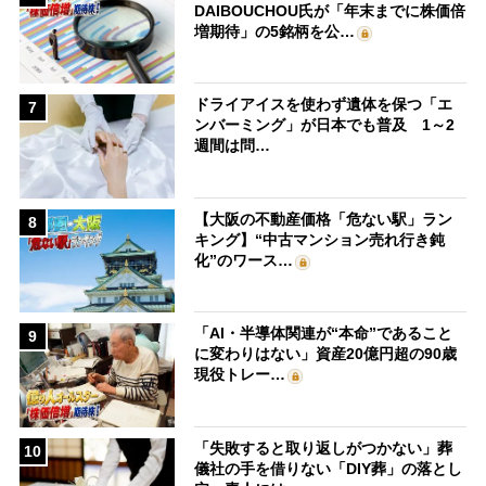
DAIBOUCHOU氏が「年末までに株価倍
増期待」の5銘柄を公…
ドライアイスを使わず遺体を保つ「エ
7
ンバーミング」が日本でも普及 1～2
週間は問…
【大阪の不動産価格「危ない駅」ラン
8
キング】“中古マンション売れ行き鈍
化”のワース…
「AI・半導体関連が“本命”であること
9
に変わりはない」資産20億円超の90歳
現役トレー…
「失敗すると取り返しがつかない」葬
10
儀社の手を借りない「DIY葬」の落とし