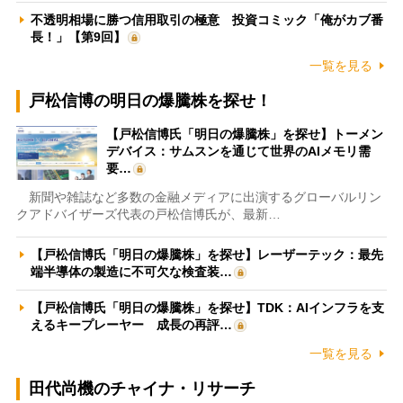
不透明相場に勝つ信用取引の極意 投資コミック「俺がカブ番
長！」【第9回】
一覧を見る
戸松信博の明日の爆騰株を探せ！
【戸松信博氏「明日の爆騰株」を探せ】トーメン
デバイス：サムスンを通じて世界のAIメモリ需
要…
新聞や雑誌など多数の金融メディアに出演するグローバルリン
クアドバイザーズ代表の戸松信博氏が、最新…
【戸松信博氏「明日の爆騰株」を探せ】レーザーテック：最先
端半導体の製造に不可欠な検査装…
【戸松信博氏「明日の爆騰株」を探せ】TDK：AIインフラを支
えるキープレーヤー 成長の再評…
一覧を見る
田代尚機のチャイナ・リサーチ