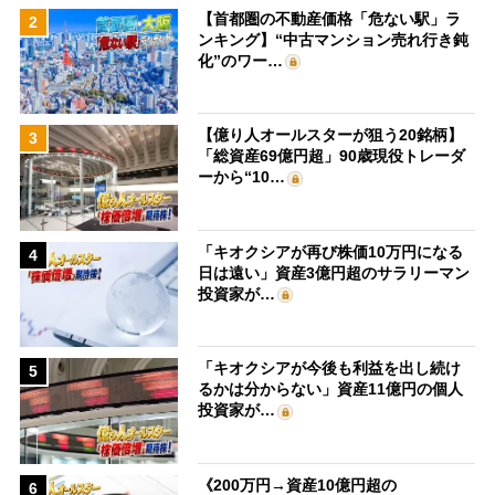
【首都圏の不動産価格「危ない駅」ラ
2
ンキング】“中古マンション売れ行き鈍
化”のワー…
【億り人オールスターが狙う20銘柄】
3
「総資産69億円超」90歳現役トレーダ
ーから“10…
「キオクシアが再び株価10万円になる
4
日は遠い」資産3億円超のサラリーマン
投資家が…
「キオクシアが今後も利益を出し続け
5
るかは分からない」資産11億円の個人
投資家が…
《200万円→資産10億円超の
6