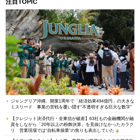
注目TOPIC
ジャングリア沖縄、開業1周年で「経済効果494億円」の大きな
ミスリード 事業の苦戦を覆い隠す“不透明すぎる巨大な数字”
【クレジット決済代行・全東信が破産】63社もの金融機関が融
資をしながら「20年以上の粉飾決算」を見抜けなかったカラク
リ 営業現場では“自転車操業”の焦りも表出していた