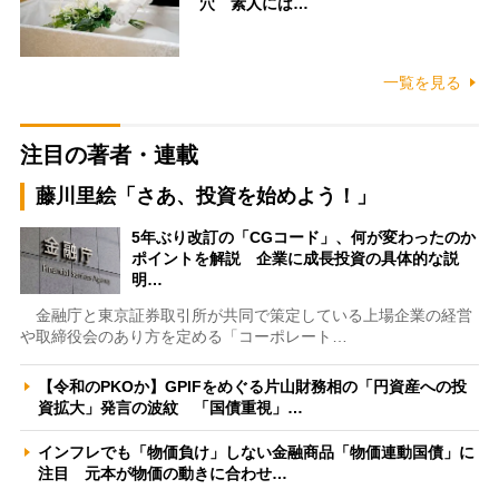
穴 素人には…
一覧を見る
注目の著者・連載
藤川里絵「さあ、投資を始めよう！」
5年ぶり改訂の「CGコード」、何が変わったのか
ポイントを解説 企業に成長投資の具体的な説
明…
金融庁と東京証券取引所が共同で策定している上場企業の経営
や取締役会のあり方を定める「コーポレート…
【令和のPKOか】GPIFをめぐる片山財務相の「円資産への投
資拡大」発言の波紋 「国債重視」…
インフレでも「物価負け」しない金融商品「物価連動国債」に
注目 元本が物価の動きに合わせ…