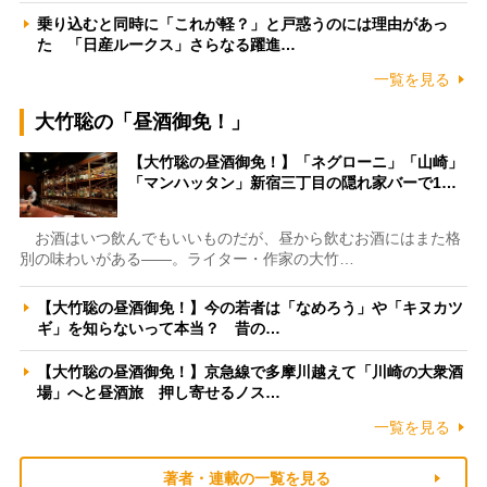
乗り込むと同時に「これが軽？」と戸惑うのには理由があっ
た 「日産ルークス」さらなる躍進…
一覧を見る
大竹聡の「昼酒御免！」
【大竹聡の昼酒御免！】「ネグローニ」「山崎」
「マンハッタン」新宿三丁目の隠れ家バーで1…
お酒はいつ飲んでもいいものだが、昼から飲むお酒にはまた格
別の味わいがある――。ライター・作家の大竹…
【大竹聡の昼酒御免！】今の若者は「なめろう」や「キヌカツ
ギ」を知らないって本当？ 昔の…
【大竹聡の昼酒御免！】京急線で多摩川越えて「川崎の大衆酒
場」へと昼酒旅 押し寄せるノス…
一覧を見る
著者・連載の一覧を見る