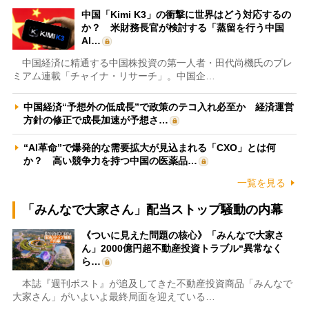
中国「Kimi K3」の衝撃に世界はどう対応するの
か？ 米財務長官が検討する「蒸留を行う中国
AI…
中国経済に精通する中国株投資の第一人者・田代尚機氏のプレ
ミアム連載「チャイナ・リサーチ」。中国企…
中国経済“予想外の低成長”で政策のテコ入れ必至か 経済運営
方針の修正で成長加速が予想さ…
“AI革命”で爆発的な需要拡大が見込まれる「CXO」とは何
か？ 高い競争力を持つ中国の医薬品…
一覧を見る
「みんなで大家さん」配当ストップ騒動の内幕
《ついに見えた問題の核心》「みんなで大家さ
ん」2000億円超不動産投資トラブル“異常なく
ら…
本誌『週刊ポスト』が追及してきた不動産投資商品「みんなで
大家さん」がいよいよ最終局面を迎えている…