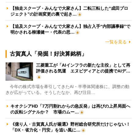
【独走スクープ・みんなで大家さん】二転三転した“成田プロ
ジェクト”の計画変更の裏で起き…
【追及スクープ・みんなで大家さん】独占入手“内部議事録”で
明かされる柳瀬健一・代表の思…
一覧を見る
古賀真人「発掘！好決算銘柄」
三菱重工が「AIインフラの新たな主役」として再
評価される気運 エヌビディアとの提携でAIデ…
今年の株式市場を牽引してきたAI・半導体関連株に、調整の動
きが広がっている。そうしたなか、再び注目…
キオクシアHD「7万円割れからの急反発」は再びの上昇局面へ
の反転シグナルか？ 市場のムー…
《億り人・古賀真人氏が厳選》野村総合研究所だけじゃない！
「DX・省力化・円安」を追い風に…