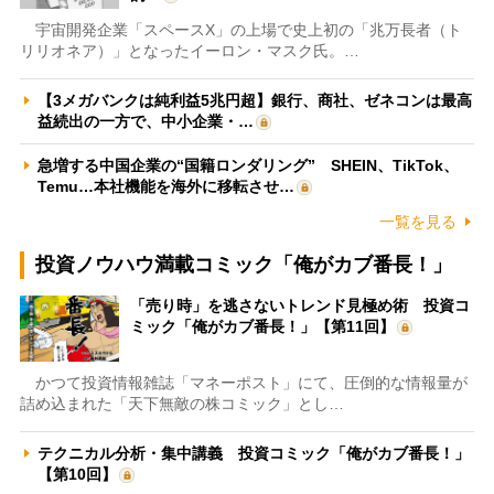
宇宙開発企業「スペースX」の上場で史上初の「兆万長者（ト
リリオネア）」となったイーロン・マスク氏。…
【3メガバンクは純利益5兆円超】銀行、商社、ゼネコンは最高
益続出の一方で、中小企業・…
急増する中国企業の“国籍ロンダリング” SHEIN、TikTok、
Temu…本社機能を海外に移転させ…
一覧を見る
投資ノウハウ満載コミック「俺がカブ番長！」
「売り時」を逃さないトレンド見極め術 投資コ
ミック「俺がカブ番長！」【第11回】
かつて投資情報雑誌「マネーポスト」にて、圧倒的な情報量が
詰め込まれた「天下無敵の株コミック」とし…
テクニカル分析・集中講義 投資コミック「俺がカブ番長！」
【第10回】