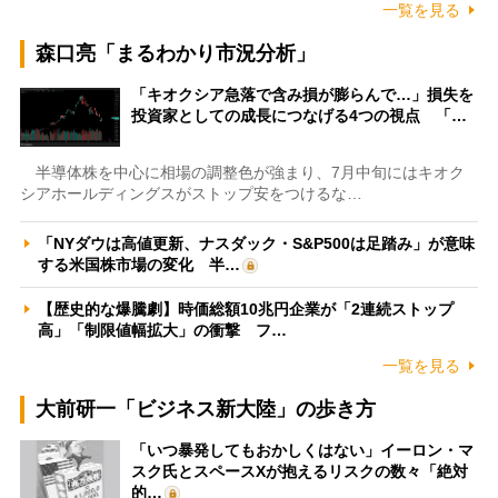
一覧を見る
森口亮「まるわかり市況分析」
「キオクシア急落で含み損が膨らんで…」損失を
投資家としての成長につなげる4つの視点 「…
半導体株を中心に相場の調整色が強まり、7月中旬にはキオク
シアホールディングスがストップ安をつけるな…
「NYダウは高値更新、ナスダック・S&P500は足踏み」が意味
する米国株市場の変化 半…
【歴史的な爆騰劇】時価総額10兆円企業が「2連続ストップ
高」「制限値幅拡大」の衝撃 フ…
一覧を見る
大前研一「ビジネス新大陸」の歩き方
「いつ暴発してもおかしくはない」イーロン・マ
スク氏とスペースXが抱えるリスクの数々「絶対
的…