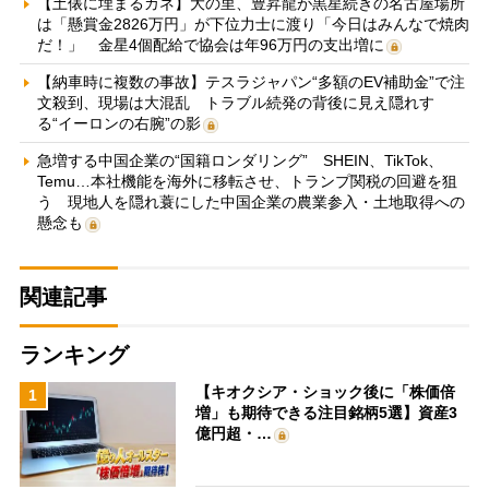
【土俵に埋まるカネ】大の里、豊昇龍が黒星続きの名古屋場所
は「懸賞金2826万円」が下位力士に渡り「今日はみんなで焼肉
だ！」 金星4個配給で協会は年96万円の支出増に
【納車時に複数の事故】テスラジャパン“多額のEV補助金”で注
文殺到、現場は大混乱 トラブル続発の背後に見え隠れす
る“イーロンの右腕”の影
急増する中国企業の“国籍ロンダリング” SHEIN、TikTok、
Temu…本社機能を海外に移転させ、トランプ関税の回避を狙
う 現地人を隠れ蓑にした中国企業の農業参入・土地取得への
懸念も
関連記事
ランキング
【キオクシア・ショック後に「株価倍
1
増」も期待できる注目銘柄5選】資産3
億円超・…