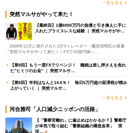
一覧を見る
突然マルサがやって来た！
【最終回】1億6000万円の負債と引き換えに手に
入れたプライスレスな経験 ｜ 突然マルサがや…
2009年12月に発行された元FXトレーダー・磯貝清明氏の著書
『突然マルサがやって来た！～FXで10億円稼い…
【第9回】もう一度FXでリベンジ！ 種銭は差し押さえを免れ
た”ヒミツのお金” ｜ 突然マルサ…
【第8回】年利はなんと14.6％！ 毎日5万円超の延滞税が積み
上がっていく ｜ 突然マルサ…
一覧を見る
河合雅司「人口減少ニッポンの活路」
【「警察官離れ」に歯止めはかかるか？】警察庁
が本気で取り組む「警察組織の構造改革」 実
現…