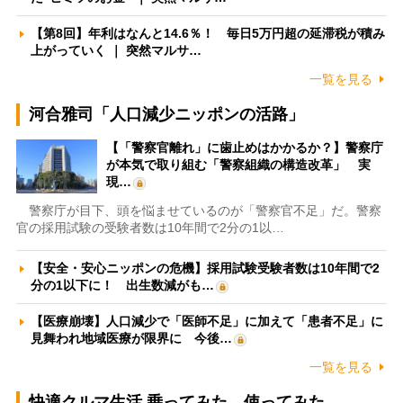
【第8回】年利はなんと14.6％！ 毎日5万円超の延滞税が積み
上がっていく ｜ 突然マルサ…
一覧を見る
河合雅司「人口減少ニッポンの活路」
【「警察官離れ」に歯止めはかかるか？】警察庁
が本気で取り組む「警察組織の構造改革」 実
現…
警察庁が目下、頭を悩ませているのが「警察官不足」だ。警察
官の採用試験の受験者数は10年間で2分の1以…
【安全・安心ニッポンの危機】採用試験受験者数は10年間で2
分の1以下に！ 出生数減がも…
【医療崩壊】人口減少で「医師不足」に加えて「患者不足」に
見舞われ地域医療が限界に 今後…
一覧を見る
快適クルマ生活 乗ってみた、使ってみた