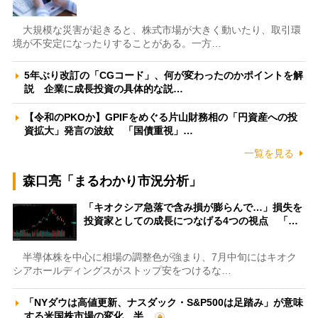
大規模な災害が起きると、株式市場が大きく動いたり、取引環
境が不安定になったりすることがある。一方…
5年ぶり改訂の「CGコード」、何が変わったのかポイントを解
説 企業に成長投資の具体的な説…
【令和のPKOか】GPIFをめぐる片山財務相の「円資産への投
資拡大」発言の波紋 「国債重視」…
一覧を見る
森口亮「まるわかり市況分析」
「キオクシア急落で含み損が膨らんで…」損失を
投資家としての成長につなげる4つの視点 「…
半導体株を中心に相場の調整色が強まり、7月中旬にはキオク
シアホールディングスがストップ安をつけるな…
「NYダウは高値更新、ナスダック・S&P500は足踏み」が意味
する米国株市場の変化 半…