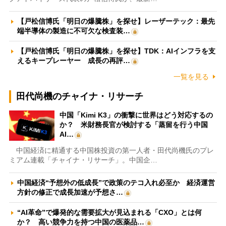
【戸松信博氏「明日の爆騰株」を探せ】レーザーテック：最先
端半導体の製造に不可欠な検査装…
【戸松信博氏「明日の爆騰株」を探せ】TDK：AIインフラを支
えるキープレーヤー 成長の再評…
一覧を見る
田代尚機のチャイナ・リサーチ
中国「Kimi K3」の衝撃に世界はどう対応するの
か？ 米財務長官が検討する「蒸留を行う中国
AI…
中国経済に精通する中国株投資の第一人者・田代尚機氏のプレ
ミアム連載「チャイナ・リサーチ」。中国企…
中国経済“予想外の低成長”で政策のテコ入れ必至か 経済運営
方針の修正で成長加速が予想さ…
“AI革命”で爆発的な需要拡大が見込まれる「CXO」とは何
か？ 高い競争力を持つ中国の医薬品…