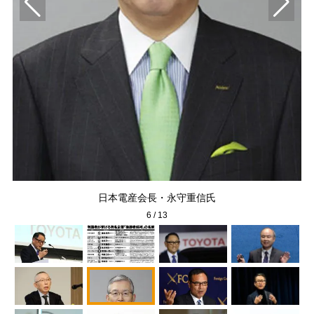
サ
）
日本電産会長・永守重信氏
6
/
13