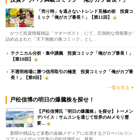
「売り時」を逃さないトレンド見極め術 投資コ
ミック「俺がカブ番長！」【第11回】
かつて投資情報雑誌「マネーポスト」にて、圧倒的な情報量が
詰め込まれた「天下無敵の株コミック」とし…
テクニカル分析・集中講義 投資コミック「俺がカブ番長！」
【第10回】
不透明相場に勝つ信用取引の極意 投資コミック「俺がカブ番
長！」【第9回】
一覧を見る
戸松信博の明日の爆騰株を探せ！
【戸松信博氏「明日の爆騰株」を探せ】トーメン
デバイス：サムスンを通じて世界のAIメモリ需
要…
新聞や雑誌など多数の金融メディアに出演するグローバルリン
クアドバイザーズ代表の戸松信博氏が、最新…