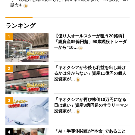
懸念も
ランキング
【億り人オールスターが狙う20銘柄】
1
「総資産69億円超」90歳現役トレーダ
ーから“10…
「キオクシアが今後も利益を出し続け
2
るかは分からない」資産11億円の個人
投資家が…
「キオクシアが再び株価10万円になる
3
日は遠い」資産3億円超のサラリーマン
投資家が…
「AI・半導体関連が“本命”であること
4