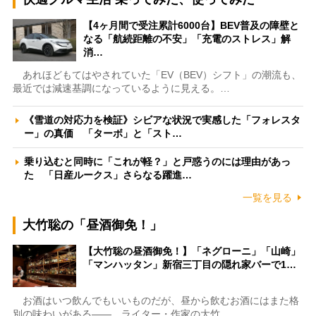
【4ヶ月間で受注累計6000台】BEV普及の障壁と
なる「航続距離の不安」「充電のストレス」解
消…
あれほどもてはやされていた「EV（BEV）シフト」の潮流も、
最近では減速基調になっているように見える。…
《雪道の対応力を検証》シビアな状況で実感した「フォレスタ
ー」の真価 「ターボ」と「スト…
乗り込むと同時に「これが軽？」と戸惑うのには理由があっ
た 「日産ルークス」さらなる躍進…
一覧を見る
大竹聡の「昼酒御免！」
【大竹聡の昼酒御免！】「ネグローニ」「山崎」
「マンハッタン」新宿三丁目の隠れ家バーで1…
お酒はいつ飲んでもいいものだが、昼から飲むお酒にはまた格
別の味わいがある――。ライター・作家の大竹…