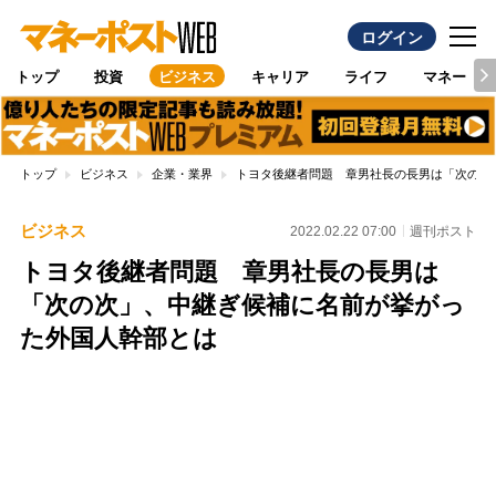
ログイン
トップ
投資
ビジネス
キャリア
ライフ
マネー
トップ
ビジネス
企業・業界
トヨタ後継者問題 章男社長の長男は「次の次
ビジネス
2022.02.22 07:00
週刊ポスト
トヨタ後継者問題 章男社長の長男は
「次の次」、中継ぎ候補に名前が挙がっ
た外国人幹部とは
Loaded
:
100.00%
/
Unmute