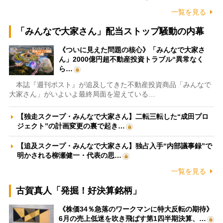
一覧を見る
「みんなで大家さん」配当ストップ騒動の内幕
《ついに見えた問題の核心》「みんなで大家さ
ん」2000億円超不動産投資トラブル“異常なく
ら…
本誌『週刊ポスト』が追及してきた不動産投資商品「みんなで
大家さん」がいよいよ最終局面を迎えている…
【独走スクープ・みんなで大家さん】二転三転した“成田プロ
ジェクト”の計画変更の裏で起き…
【追及スクープ・みんなで大家さん】独占入手“内部議事録”で
明かされる柳瀬健一・代表の思…
一覧を見る
古賀真人「発掘！好決算銘柄」
《株価34％急落のワークマンに特大反転の期待》
6月の売上低迷を吹き飛ばす第1四半期決算、…