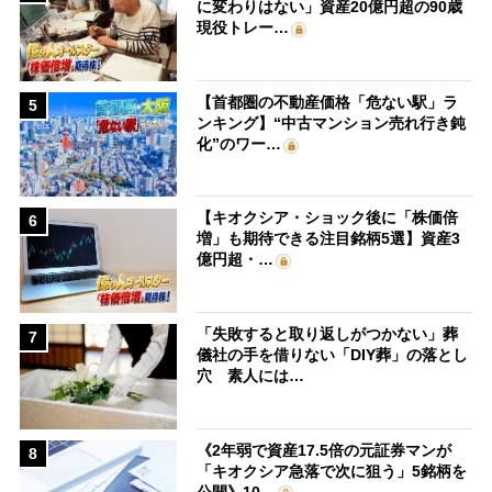
に変わりはない」資産20億円超の90歳
現役トレー…
【首都圏の不動産価格「危ない駅」ラ
5
ンキング】“中古マンション売れ行き鈍
化”のワー…
【キオクシア・ショック後に「株価倍
6
増」も期待できる注目銘柄5選】資産3
億円超・…
「失敗すると取り返しがつかない」葬
7
儀社の手を借りない「DIY葬」の落とし
穴 素人には…
《2年弱で資産17.5倍の元証券マンが
8
「キオクシア急落で次に狙う」5銘柄を
公開》10…