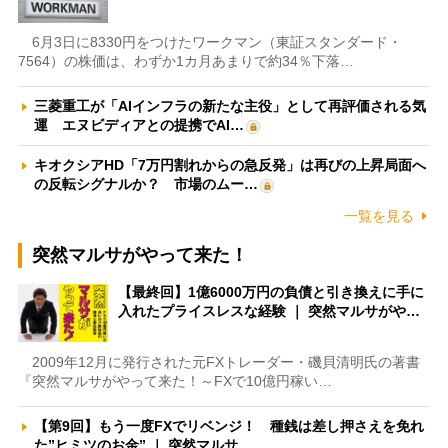
6月3日に8330円をつけたワークマン（東証スタンダード・
7564）の株価は、わずか1カ月あまりで約34％下落…
三菱重工が「AIインフラの新たな主役」として再評価される気
運 エヌビディアとの提携でAI…
キオクシアHD「7万円割れからの急反発」は再びの上昇局面へ
の反転シグナルか？ 市場のムー…
一覧を見る
突然マルサがやって来た！
【最終回】1億6000万円の負債と引き換えに手に
入れたプライスレスな経験 ｜ 突然マルサがや…
2009年12月に発行された元FXトレーダー・磯貝清明氏の著書
『突然マルサがやって来た！～FXで10億円稼い…
【第9回】もう一度FXでリベンジ！ 種銭は差し押さえを免れ
た”ヒミツのお金” ｜ 突然マルサ…