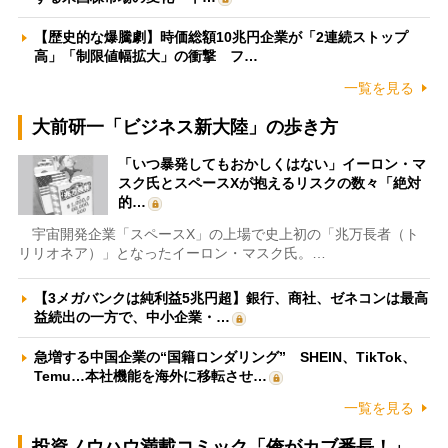
【歴史的な爆騰劇】時価総額10兆円企業が「2連続ストップ
高」「制限値幅拡大」の衝撃 フ…
一覧を見る
大前研一「ビジネス新大陸」の歩き方
「いつ暴発してもおかしくはない」イーロン・マ
スク氏とスペースXが抱えるリスクの数々「絶対
的…
宇宙開発企業「スペースX」の上場で史上初の「兆万長者（ト
リリオネア）」となったイーロン・マスク氏。…
【3メガバンクは純利益5兆円超】銀行、商社、ゼネコンは最高
益続出の一方で、中小企業・…
急増する中国企業の“国籍ロンダリング” SHEIN、TikTok、
Temu…本社機能を海外に移転させ…
一覧を見る
投資ノウハウ満載コミック「俺がカブ番長！」