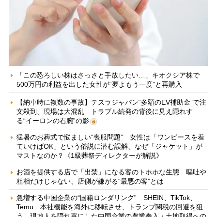
「この恐ろしい株はさっさと手放したい…」キオクシア株で
500万円の利益を出した女性が“夢よもう一度”と再購入
【納車時に複数の事故】テスラジャパン“多額のEV補助金”で注
文殺到、現場は大混乱 トラブル続発の背後に見え隠れす
る“イーロンの右腕”の影
猛暑のお葬式で悩ましい“喪服問題” 女性は「ワンピースを着
ていけばOK」という俗説に潜む誤解、なぜ「ジャケット」が
マストなのか？《1級葬祭ディレクターが解説》
お酒を提供する店で「出禁」になる客のトホホな生態 嘔吐や
粗相だけじゃない、店側が嫌がる“最悪の客”とは
急増する中国企業の“国籍ロンダリング” SHEIN、TikTok、
Temu…本社機能を海外に移転させ、トランプ関税の回避を狙
う 現地人を隠れ蓑にした中国企業の農業参入・土地取得への