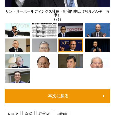
サントリーホールディングス社長・新浪剛史氏（写真／AFP＝時
事）
7
/
13
本文に戻る
トヨタ
企業
経営者
自動車