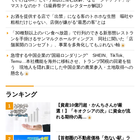
マストなのか？《1級葬祭ディレクターが解説》
お酒を提供する店で「出禁」になる客のトホホな生態 嘔吐や
粗相だけじゃない、店側が嫌がる“最悪の客”とは
「30種類以上のパン食べ放題」で行列のできる新形態レストラ
ンを手掛けるサンマルクホールディングス 同社に聞いた「店
舗展開のコンセプト」、事業を多角化してもぶれない軸
急増する中国企業の“国籍ロンダリング” SHEIN、TikTok、
Temu…本社機能を海外に移転させ、トランプ関税の回避を狙
う 現地人を隠れ蓑にした中国企業の農業参入・土地取得への
懸念も
ランキング
【資産10億円超・かんちさんが厳
1
選！】「キオクシアの次」に資金が流
れる期待の高…
【首都圏の不動産価格「危ない駅」ラ
2