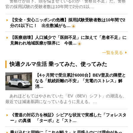
警察庁が目下、頭を悩ませているのが「警察官不足」だ。警察
官の採用試験の受験者数は10年間で2分の1以…
【安全・安心ニッポンの危機】採用試験受験者数は10年間で2
分の1以下に！ 出生数減がも…
【医療崩壊】人口減少で「医師不足」に加えて「患者不足」に
見舞われ地域医療が限界に 今後…
一覧を見る
快適クルマ生活 乗ってみた、使ってみた
【4ヶ月間で受注累計6000台】BEV普及の障壁と
なる「航続距離の不安」「充電のストレス」解
消…
あれほどもてはやされていた「EV（BEV）シフト」の潮流も、
最近では減速基調になっているように見える。…
《雪道の対応力を検証》シビアな状況で実感した「フォレスタ
ー」の真価 「ターボ」と「スト…
乗り込むと同時に「これが軽？」と戸惑うのには理由があっ