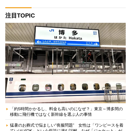
注目TOPIC
「約5時間かかるし、料金も高いのになぜ？」東京～博多間の
移動に飛行機ではなく新幹線を選ぶ人の事情
猛暑のお葬式で悩ましい“喪服問題” 女性は「ワンピースを着
ていけばOK」という俗説に潜む誤解、なぜ「ジャケット」が