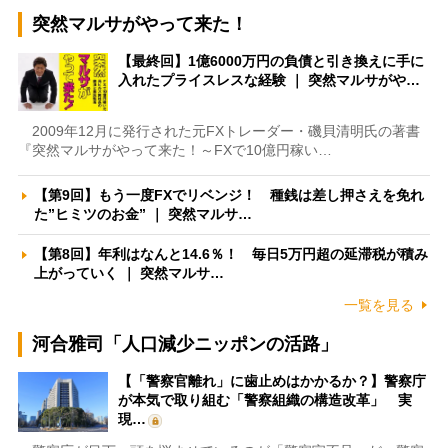
突然マルサがやって来た！
【最終回】1億6000万円の負債と引き換えに手に
入れたプライスレスな経験 ｜ 突然マルサがや…
2009年12月に発行された元FXトレーダー・磯貝清明氏の著書
『突然マルサがやって来た！～FXで10億円稼い…
【第9回】もう一度FXでリベンジ！ 種銭は差し押さえを免れ
た”ヒミツのお金” ｜ 突然マルサ…
【第8回】年利はなんと14.6％！ 毎日5万円超の延滞税が積み
上がっていく ｜ 突然マルサ…
一覧を見る
河合雅司「人口減少ニッポンの活路」
【「警察官離れ」に歯止めはかかるか？】警察庁
が本気で取り組む「警察組織の構造改革」 実
現…