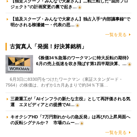
【独走スクープ・みんなで大家さん】二転三転した“成田プロ
ジェクト”の計画変更の裏で起き…
【追及スクープ・みんなで大家さん】独占入手“内部議事録”で
明かされる柳瀬健一・代表の思…
一覧を見る
古賀真人「発掘！好決算銘柄」
《株価34％急落のワークマンに特大反転の期待》
6月の売上低迷を吹き飛ばす第1四半期決算、…
6月3日に8330円をつけたワークマン（東証スタンダード・
7564）の株価は、わずか1カ月あまりで約34％下落…
三菱重工が「AIインフラの新たな主役」として再評価される気
運 エヌビディアとの提携でAI…
キオクシアHD「7万円割れからの急反発」は再びの上昇局面へ
の反転シグナルか？ 市場のムー…
一覧を見る