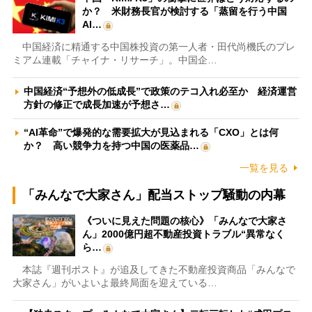
か？ 米財務長官が検討する「蒸留を行う中国
AI…
中国経済に精通する中国株投資の第一人者・田代尚機氏のプレ
ミアム連載「チャイナ・リサーチ」。中国企…
中国経済“予想外の低成長”で政策のテコ入れ必至か 経済運営
方針の修正で成長加速が予想さ…
“AI革命”で爆発的な需要拡大が見込まれる「CXO」とは何
か？ 高い競争力を持つ中国の医薬品…
一覧を見る
「みんなで大家さん」配当ストップ騒動の内幕
《ついに見えた問題の核心》「みんなで大家さ
ん」2000億円超不動産投資トラブル“異常なく
ら…
本誌『週刊ポスト』が追及してきた不動産投資商品「みんなで
大家さん」がいよいよ最終局面を迎えている…