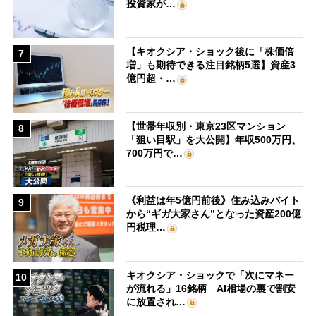
投資家が…
【キオクシア・ショック後に「株価倍
7
増」も期待できる注目銘柄5選】資産3
億円超・…
【世帯年収別・東京23区マンション
8
「狙い目駅」を大公開】年収500万円、
700万円で…
《利益は年5億円前後》住み込みバイト
9
から“ギガ大家さん”となった資産200億
円税理…
キオクシア・ショックで「次にマネー
10
が流れる」16銘柄 AI相場の裏で割安
に放置され…