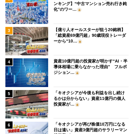
ンキング】“中古マンション売れ行き鈍
化”のワー…
【億り人オールスターが狙う20銘柄】
3
「総資産69億円超」90歳現役トレーダ
ーから“10…
資産10億円超の投資家が明かす“AI・半
4
導体相場に乗らなかった理由” フルポ
ジション…
「キオクシアが今後も利益を出し続け
5
るかは分からない」資産11億円の個人
投資家が…
「キオクシアが再び株価10万円になる
6
日は遠い」資産3億円超のサラリーマン