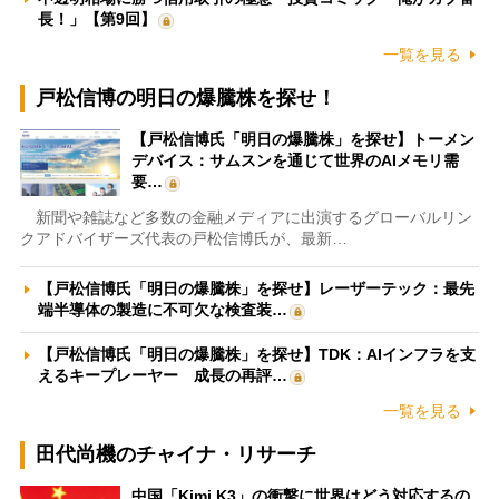
長！」【第9回】
一覧を見る
戸松信博の明日の爆騰株を探せ！
【戸松信博氏「明日の爆騰株」を探せ】トーメン
デバイス：サムスンを通じて世界のAIメモリ需
要…
新聞や雑誌など多数の金融メディアに出演するグローバルリン
クアドバイザーズ代表の戸松信博氏が、最新…
【戸松信博氏「明日の爆騰株」を探せ】レーザーテック：最先
端半導体の製造に不可欠な検査装…
【戸松信博氏「明日の爆騰株」を探せ】TDK：AIインフラを支
えるキープレーヤー 成長の再評…
一覧を見る
田代尚機のチャイナ・リサーチ
中国「Kimi K3」の衝撃に世界はどう対応するの