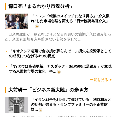
森口亮「まるわかり市況分析」
「トレンド転換のスイッチになり得る」“介入慣
れ”した市場心理を変える「日米協調為替介入」
…
日米両政府が、約28年ぶりとなる円買いの協調介入に踏み切っ
た。米国も追加介入を辞さない姿勢を示して…
「キオクシア急落で含み損が膨らんで…」損失を投資家として
の成長につなげる4つの視点 …
「NYダウは高値更新、ナスダック・S&P500は足踏み」が意味
する米国株市場の変化 半…
一覧を見る
大前研一「ビジネス新大陸」の歩き方
「イラン戦争を利用して儲けている」利益相反と
の批判が強まるトランプファミリーの不正蓄財
疑…