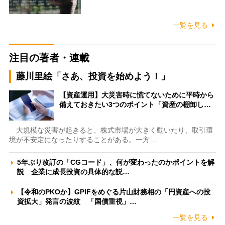
一覧を見る
注目の著者・連載
藤川里絵「さあ、投資を始めよう！」
【資産運用】大災害時に慌てないために平時から
備えておきたい3つのポイント「資産の棚卸し…
大規模な災害が起きると、株式市場が大きく動いたり、取引環
境が不安定になったりすることがある。一方…
5年ぶり改訂の「CGコード」、何が変わったのかポイントを解
説 企業に成長投資の具体的な説…
【令和のPKOか】GPIFをめぐる片山財務相の「円資産への投
資拡大」発言の波紋 「国債重視」…
一覧を見る