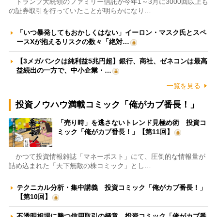
トランプ大統領のファミリー信託が今年1～3月に3000回以上も
の証券取引を行っていたことが明らかになり…
「いつ暴発してもおかしくはない」イーロン・マスク氏とスペ
ースXが抱えるリスクの数々「絶対…
【3メガバンクは純利益5兆円超】銀行、商社、ゼネコンは最高
益続出の一方で、中小企業・…
一覧を見る
投資ノウハウ満載コミック「俺がカブ番長！」
「売り時」を逃さないトレンド見極め術 投資コ
ミック「俺がカブ番長！」【第11回】
かつて投資情報雑誌「マネーポスト」にて、圧倒的な情報量が
詰め込まれた「天下無敵の株コミック」とし…
テクニカル分析・集中講義 投資コミック「俺がカブ番長！」
【第10回】
不透明相場に勝つ信用取引の極意 投資コミック「俺がカブ番