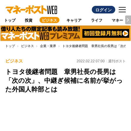
ログイン
トップ
投資
ビジネス
キャリア
ライフ
マネー
トップ
ビジネス
企業・業界
トヨタ後継者問題 章男社長の長男は「次の次
ビジネス
2022.02.22 07:00
週刊ポスト
トヨタ後継者問題 章男社長の長男は
「次の次」、中継ぎ候補に名前が挙がっ
た外国人幹部とは
Loaded
:
100.00%
/
Unmute