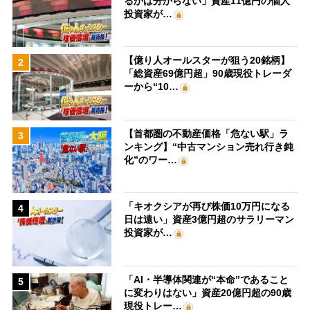
るかは分からない」資産11億円の個人
投資家が…
【億り人オールスターが狙う20銘柄】
2
「総資産69億円超」90歳現役トレーダ
ーから“10…
【首都圏の不動産価格「危ない駅」ラ
3
ンキング】“中古マンション売れ行き鈍
化”のワー…
「キオクシアが再び株価10万円になる
4
日は遠い」資産3億円超のサラリーマン
投資家が…
「AI・半導体関連が“本命”であること
5
に変わりはない」資産20億円超の90歳
現役トレー…