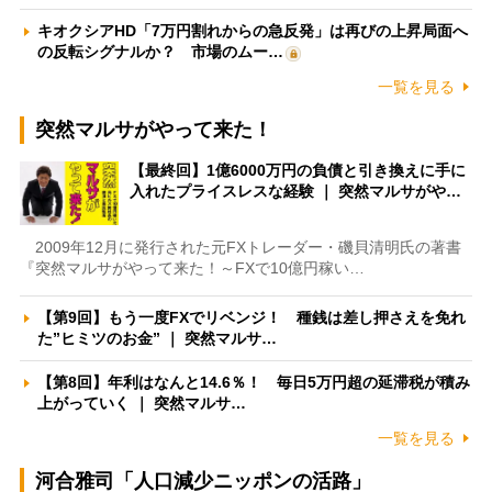
キオクシアHD「7万円割れからの急反発」は再びの上昇局面へ
の反転シグナルか？ 市場のムー…
一覧を見る
突然マルサがやって来た！
【最終回】1億6000万円の負債と引き換えに手に
入れたプライスレスな経験 ｜ 突然マルサがや…
2009年12月に発行された元FXトレーダー・磯貝清明氏の著書
『突然マルサがやって来た！～FXで10億円稼い…
【第9回】もう一度FXでリベンジ！ 種銭は差し押さえを免れ
た”ヒミツのお金” ｜ 突然マルサ…
【第8回】年利はなんと14.6％！ 毎日5万円超の延滞税が積み
上がっていく ｜ 突然マルサ…
一覧を見る
河合雅司「人口減少ニッポンの活路」