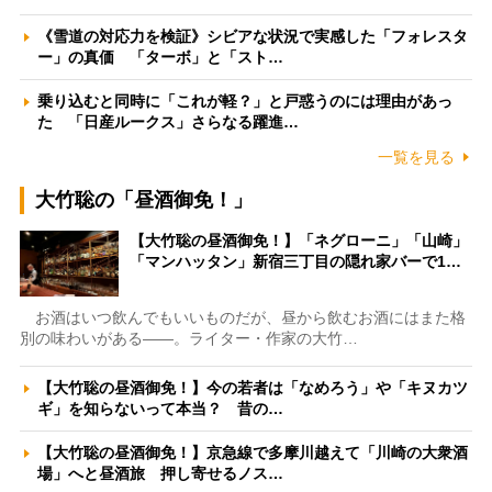
《雪道の対応力を検証》シビアな状況で実感した「フォレスタ
ー」の真価 「ターボ」と「スト…
乗り込むと同時に「これが軽？」と戸惑うのには理由があっ
た 「日産ルークス」さらなる躍進…
一覧を見る
大竹聡の「昼酒御免！」
【大竹聡の昼酒御免！】「ネグローニ」「山崎」
「マンハッタン」新宿三丁目の隠れ家バーで1…
お酒はいつ飲んでもいいものだが、昼から飲むお酒にはまた格
別の味わいがある――。ライター・作家の大竹…
【大竹聡の昼酒御免！】今の若者は「なめろう」や「キヌカツ
ギ」を知らないって本当？ 昔の…
【大竹聡の昼酒御免！】京急線で多摩川越えて「川崎の大衆酒
場」へと昼酒旅 押し寄せるノス…