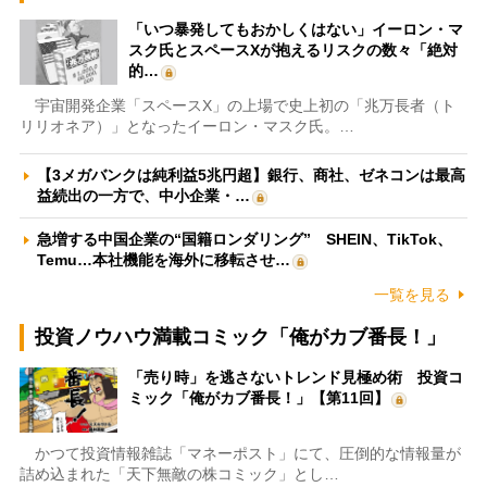
「いつ暴発してもおかしくはない」イーロン・マ
スク氏とスペースXが抱えるリスクの数々「絶対
的…
宇宙開発企業「スペースX」の上場で史上初の「兆万長者（ト
リリオネア）」となったイーロン・マスク氏。…
【3メガバンクは純利益5兆円超】銀行、商社、ゼネコンは最高
益続出の一方で、中小企業・…
急増する中国企業の“国籍ロンダリング” SHEIN、TikTok、
Temu…本社機能を海外に移転させ…
一覧を見る
投資ノウハウ満載コミック「俺がカブ番長！」
「売り時」を逃さないトレンド見極め術 投資コ
ミック「俺がカブ番長！」【第11回】
かつて投資情報雑誌「マネーポスト」にて、圧倒的な情報量が
詰め込まれた「天下無敵の株コミック」とし…