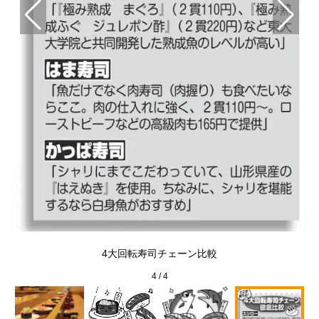
く
ンが
4大回転寿司チェーン比較
4
/
4