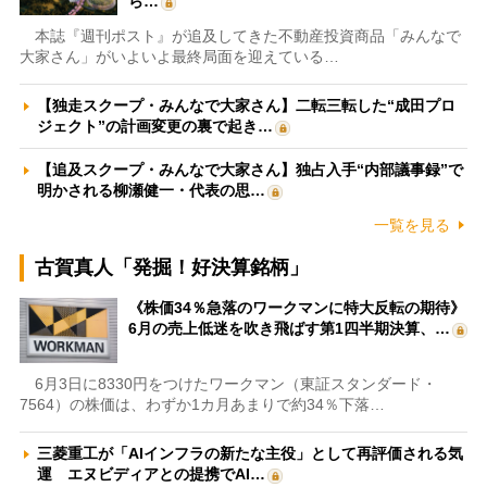
ら…
本誌『週刊ポスト』が追及してきた不動産投資商品「みんなで
大家さん」がいよいよ最終局面を迎えている…
【独走スクープ・みんなで大家さん】二転三転した“成田プロ
ジェクト”の計画変更の裏で起き…
【追及スクープ・みんなで大家さん】独占入手“内部議事録”で
明かされる柳瀬健一・代表の思…
一覧を見る
古賀真人「発掘！好決算銘柄」
《株価34％急落のワークマンに特大反転の期待》
6月の売上低迷を吹き飛ばす第1四半期決算、…
6月3日に8330円をつけたワークマン（東証スタンダード・
7564）の株価は、わずか1カ月あまりで約34％下落…
三菱重工が「AIインフラの新たな主役」として再評価される気
運 エヌビディアとの提携でAI…