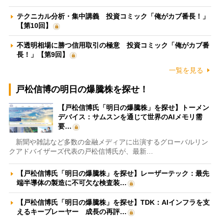
テクニカル分析・集中講義 投資コミック「俺がカブ番長！」
【第10回】
不透明相場に勝つ信用取引の極意 投資コミック「俺がカブ番
長！」【第9回】
一覧を見る
戸松信博の明日の爆騰株を探せ！
【戸松信博氏「明日の爆騰株」を探せ】トーメン
デバイス：サムスンを通じて世界のAIメモリ需
要…
新聞や雑誌など多数の金融メディアに出演するグローバルリン
クアドバイザーズ代表の戸松信博氏が、最新…
【戸松信博氏「明日の爆騰株」を探せ】レーザーテック：最先
端半導体の製造に不可欠な検査装…
【戸松信博氏「明日の爆騰株」を探せ】TDK：AIインフラを支
えるキープレーヤー 成長の再評…