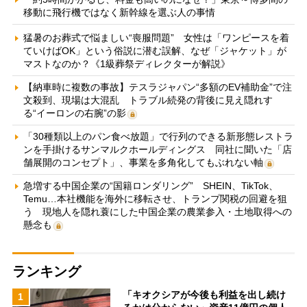
移動に飛行機ではなく新幹線を選ぶ人の事情
猛暑のお葬式で悩ましい“喪服問題” 女性は「ワンピースを着
ていけばOK」という俗説に潜む誤解、なぜ「ジャケット」が
マストなのか？《1級葬祭ディレクターが解説》
【納車時に複数の事故】テスラジャパン“多額のEV補助金”で注
文殺到、現場は大混乱 トラブル続発の背後に見え隠れす
る“イーロンの右腕”の影
「30種類以上のパン食べ放題」で行列のできる新形態レストラ
ンを手掛けるサンマルクホールディングス 同社に聞いた「店
舗展開のコンセプト」、事業を多角化してもぶれない軸
急増する中国企業の“国籍ロンダリング” SHEIN、TikTok、
Temu…本社機能を海外に移転させ、トランプ関税の回避を狙
う 現地人を隠れ蓑にした中国企業の農業参入・土地取得への
懸念も
ランキング
「キオクシアが今後も利益を出し続け
1