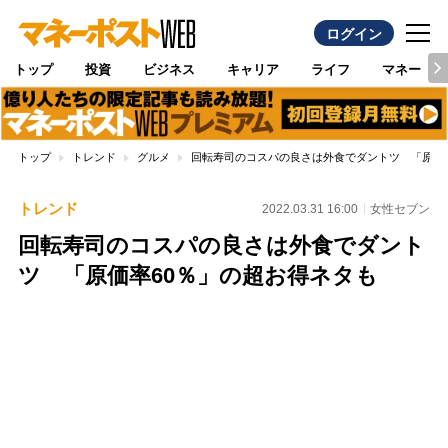
ログイン
トップ
投資
ビジネス
キャリア
ライフ
マネー
トップ
トレンド
グルメ
回転寿司のコスパの良さは外食でダントツ 「原価
トレンド
2022.03.31 16:00
女性セブン
回転寿司のコスパの良さは外食でダント
ツ 「原価率60％」の超お得ネタも
Loaded
:
100.00%
/
Unmute