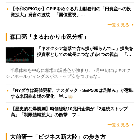
【令和のPKOか】GPIFをめぐる片山財務相の「円資産への投
資拡大」発言の波紋 「国債重視」…
一覧を見る
森口亮「まるわかり市況分析」
「キオクシア急落で含み損が膨らんで…」損失を
投資家としての成長につなげる4つの視点 「…
半導体株を中心に相場の調整色が強まり、7月中旬にはキオク
シアホールディングスがストップ安をつけるな…
「NYダウは高値更新、ナスダック・S&P500は足踏み」が意味
する米国株市場の変化 半…
【歴史的な爆騰劇】時価総額10兆円企業が「2連続ストップ
高」「制限値幅拡大」の衝撃 フ…
一覧を見る
大前研一「ビジネス新大陸」の歩き方