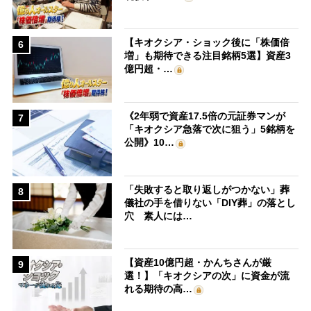
【キオクシア・ショック後に「株価倍
6
増」も期待できる注目銘柄5選】資産3
億円超・…
《2年弱で資産17.5倍の元証券マンが
7
「キオクシア急落で次に狙う」5銘柄を
公開》10…
「失敗すると取り返しがつかない」葬
8
儀社の手を借りない「DIY葬」の落とし
穴 素人には…
【資産10億円超・かんちさんが厳
9
選！】「キオクシアの次」に資金が流
れる期待の高…