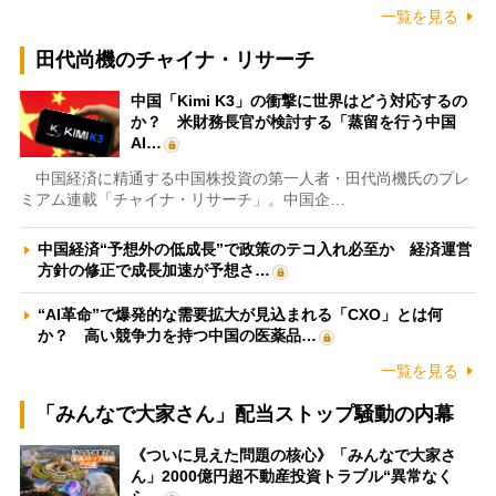
一覧を見る
田代尚機のチャイナ・リサーチ
中国「Kimi K3」の衝撃に世界はどう対応するの
か？ 米財務長官が検討する「蒸留を行う中国
AI…
中国経済に精通する中国株投資の第一人者・田代尚機氏のプレ
ミアム連載「チャイナ・リサーチ」。中国企…
中国経済“予想外の低成長”で政策のテコ入れ必至か 経済運営
方針の修正で成長加速が予想さ…
“AI革命”で爆発的な需要拡大が見込まれる「CXO」とは何
か？ 高い競争力を持つ中国の医薬品…
一覧を見る
「みんなで大家さん」配当ストップ騒動の内幕
《ついに見えた問題の核心》「みんなで大家さ
ん」2000億円超不動産投資トラブル“異常なく