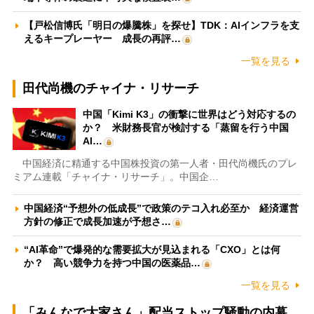
【戸松信博氏「明日の爆騰株」を探せ】TDK：AIインフラを支
えるキープレーヤー 成長の再評…
一覧を見る
田代尚機のチャイナ・リサーチ
中国「Kimi K3」の衝撃に世界はどう対応するの
か？ 米財務長官が検討する「蒸留を行う中国
AI…
中国経済に精通する中国株投資の第一人者・田代尚機氏のプレ
ミアム連載「チャイナ・リサーチ」。中国企…
中国経済“予想外の低成長”で政策のテコ入れ必至か 経済運営
方針の修正で成長加速が予想さ…
“AI革命”で爆発的な需要拡大が見込まれる「CXO」とは何
か？ 高い競争力を持つ中国の医薬品…
一覧を見る
「みんなで大家さん」配当ストップ騒動の内幕