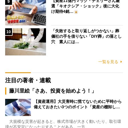
【資産11億円マック・チェリーさん厳
9
選「キオクシア・ショック」後に大化
け期待4銘…
「失敗すると取り返しがつかない」葬
10
儀社の手を借りない「DIY葬」の落とし
穴 素人には…
一覧を見る
注目の著者・連載
藤川里絵「さあ、投資を始めよう！」
【資産運用】大災害時に慌てないために平時から
備えておきたい3つのポイント「資産の棚卸し…
大規模な災害が起きると、株式市場が大きく動いたり、取引環
境が不安定になったりすることがある。一方…