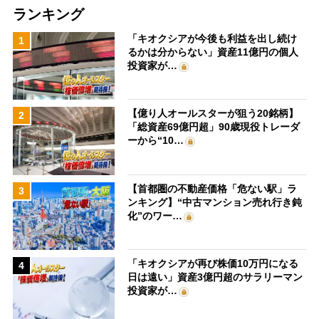
ランキング
「キオクシアが今後も利益を出し続け
1
るかは分からない」資産11億円の個人
投資家が…
【億り人オールスターが狙う20銘柄】
2
「総資産69億円超」90歳現役トレーダ
ーから“10…
【首都圏の不動産価格「危ない駅」ラ
3
ンキング】“中古マンション売れ行き鈍
化”のワー…
「キオクシアが再び株価10万円になる
4
日は遠い」資産3億円超のサラリーマン
投資家が…