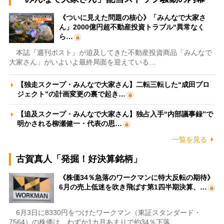
《ついに見えた問題の核心》「みんなで大家さ
ん」2000億円超不動産投資トラブル“異常なく
ら…
本誌『週刊ポスト』が追及してきた不動産投資商品「みんなで
大家さん」がいよいよ最終局面を迎えている…
【独走スクープ・みんなで大家さん】二転三転した“成田プロ
ジェクト”の計画変更の裏で起き…
【追及スクープ・みんなで大家さん】独占入手“内部議事録”で
明かされる柳瀬健一・代表の思…
一覧を見る
古賀真人「発掘！好決算銘柄」
《株価34％急落のワークマンに特大反転の期待》
6月の売上低迷を吹き飛ばす第1四半期決算、…
6月3日に8330円をつけたワークマン（東証スタンダード・
7564）の株価は、わずか1カ月あまりで約34％下落…