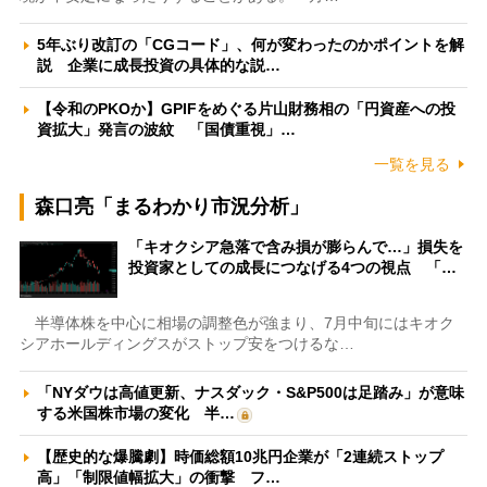
5年ぶり改訂の「CGコード」、何が変わったのかポイントを解
説 企業に成長投資の具体的な説…
【令和のPKOか】GPIFをめぐる片山財務相の「円資産への投
資拡大」発言の波紋 「国債重視」…
一覧を見る
森口亮「まるわかり市況分析」
「キオクシア急落で含み損が膨らんで…」損失を
投資家としての成長につなげる4つの視点 「…
半導体株を中心に相場の調整色が強まり、7月中旬にはキオク
シアホールディングスがストップ安をつけるな…
「NYダウは高値更新、ナスダック・S&P500は足踏み」が意味
する米国株市場の変化 半…
【歴史的な爆騰劇】時価総額10兆円企業が「2連続ストップ
高」「制限値幅拡大」の衝撃 フ…