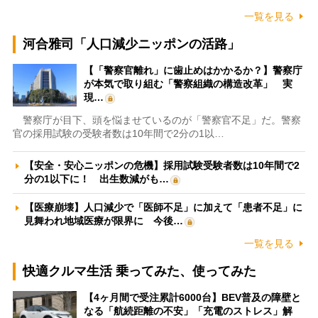
一覧を見る
河合雅司「人口減少ニッポンの活路」
【「警察官離れ」に歯止めはかかるか？】警察庁
が本気で取り組む「警察組織の構造改革」 実
現…
警察庁が目下、頭を悩ませているのが「警察官不足」だ。警察
官の採用試験の受験者数は10年間で2分の1以…
【安全・安心ニッポンの危機】採用試験受験者数は10年間で2
分の1以下に！ 出生数減がも…
【医療崩壊】人口減少で「医師不足」に加えて「患者不足」に
見舞われ地域医療が限界に 今後…
一覧を見る
快適クルマ生活 乗ってみた、使ってみた
【4ヶ月間で受注累計6000台】BEV普及の障壁と
なる「航続距離の不安」「充電のストレス」解