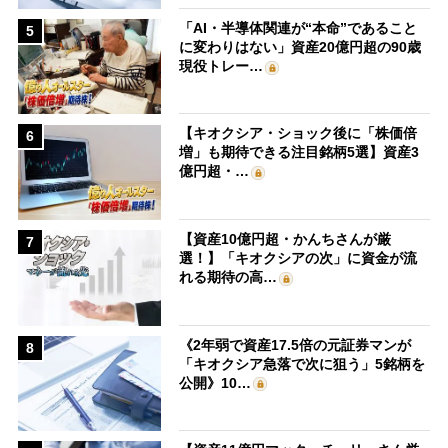
「AI・半導体関連が“本命”であること
5
に変わりはない」資産20億円超の90歳
現役トレー…
【キオクシア・ショック後に「株価倍
6
増」も期待できる注目銘柄5選】資産3
億円超・…
【資産10億円超・かんちさんが厳
7
選！】「キオクシアの次」に資金が流
れる期待の高…
《2年弱で資産17.5倍の元証券マンが
8
「キオクシア急落で次に狙う」5銘柄を
公開》10…