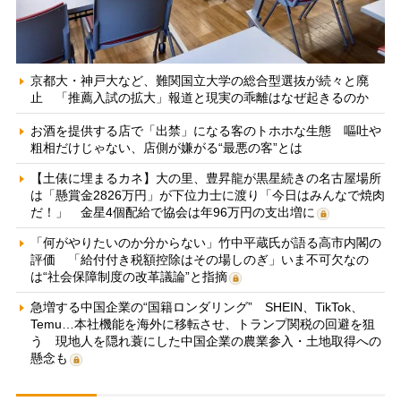
京都大・神戸大など、難関国立大学の総合型選抜が続々と廃
止 「推薦入試の拡大」報道と現実の乖離はなぜ起きるのか
お酒を提供する店で「出禁」になる客のトホホな生態 嘔吐や
粗相だけじゃない、店側が嫌がる“最悪の客”とは
【土俵に埋まるカネ】大の里、豊昇龍が黒星続きの名古屋場所
は「懸賞金2826万円」が下位力士に渡り「今日はみんなで焼肉
だ！」 金星4個配給で協会は年96万円の支出増に
「何がやりたいのか分からない」竹中平蔵氏が語る高市内閣の
評価 「給付付き税額控除はその場しのぎ」いま不可欠なの
は“社会保障制度の改革議論”と指摘
急増する中国企業の“国籍ロンダリング” SHEIN、TikTok、
Temu…本社機能を海外に移転させ、トランプ関税の回避を狙
う 現地人を隠れ蓑にした中国企業の農業参入・土地取得への
懸念も