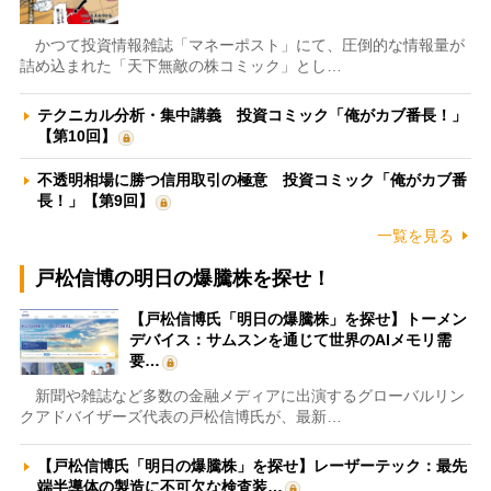
かつて投資情報雑誌「マネーポスト」にて、圧倒的な情報量が
詰め込まれた「天下無敵の株コミック」とし…
テクニカル分析・集中講義 投資コミック「俺がカブ番長！」
【第10回】
不透明相場に勝つ信用取引の極意 投資コミック「俺がカブ番
長！」【第9回】
一覧を見る
戸松信博の明日の爆騰株を探せ！
【戸松信博氏「明日の爆騰株」を探せ】トーメン
デバイス：サムスンを通じて世界のAIメモリ需
要…
新聞や雑誌など多数の金融メディアに出演するグローバルリン
クアドバイザーズ代表の戸松信博氏が、最新…
【戸松信博氏「明日の爆騰株」を探せ】レーザーテック：最先
端半導体の製造に不可欠な検査装…