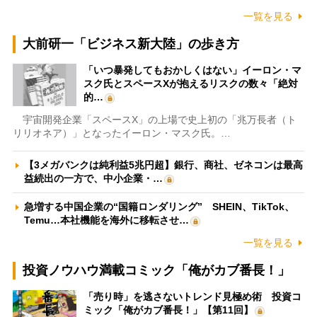
一覧を見る
大前研一「ビジネス新大陸」の歩き方
「いつ暴発してもおかしくはない」イーロン・マ
スク氏とスペースXが抱えるリスクの数々「絶対
的…
宇宙開発企業「スペースX」の上場で史上初の「兆万長者（ト
リリオネア）」となったイーロン・マスク氏。…
【3メガバンクは純利益5兆円超】銀行、商社、ゼネコンは最高
益続出の一方で、中小企業・…
急増する中国企業の“国籍ロンダリング” SHEIN、TikTok、
Temu…本社機能を海外に移転させ…
一覧を見る
投資ノウハウ満載コミック「俺がカブ番長！」
「売り時」を逃さないトレンド見極め術 投資コ
ミック「俺がカブ番長！」【第11回】