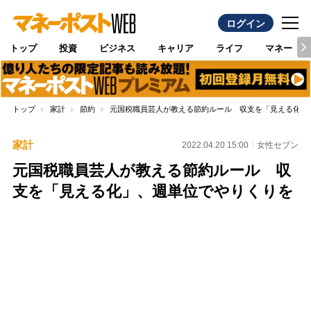
ログイン
トップ
投資
ビジネス
キャリア
ライフ
マネー
トップ
家計
節約
元国税職員芸人が教える節約ルール 収支を「見える化」
家計
2022.04.20 15:00
女性セブン
元国税職員芸人が教える節約ルール 収
支を「見える化」、週単位でやりくりを
Loaded
:
100.00%
/
Unmute