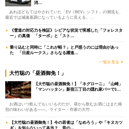
消…
あれほどもてはやされていた「EV（BEV）シフト」の潮流も、
最近では減速基調になっているように見える。…
《雪道の対応力を検証》シビアな状況で実感した「フォレスタ
ー」の真価 「ターボ」と「スト…
乗り込むと同時に「これが軽？」と戸惑うのには理由があっ
た 「日産ルークス」さらなる躍進…
一覧を見る
大竹聡の「昼酒御免！」
【大竹聡の昼酒御免！】「ネグローニ」「山崎」
「マンハッタン」新宿三丁目の隠れ家バーで1…
お酒はいつ飲んでもいいものだが、昼から飲むお酒にはまた格
別の味わいがある――。ライター・作家の大竹…
【大竹聡の昼酒御免！】今の若者は「なめろう」や「キヌカツ
ギ」を知らないって本当？ 昔の…