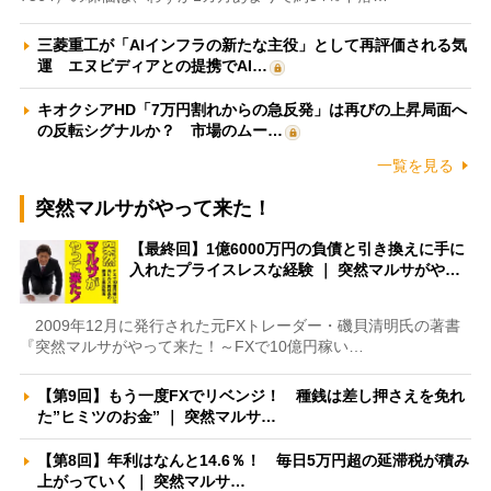
三菱重工が「AIインフラの新たな主役」として再評価される気
運 エヌビディアとの提携でAI…
キオクシアHD「7万円割れからの急反発」は再びの上昇局面へ
の反転シグナルか？ 市場のムー…
一覧を見る
突然マルサがやって来た！
【最終回】1億6000万円の負債と引き換えに手に
入れたプライスレスな経験 ｜ 突然マルサがや…
2009年12月に発行された元FXトレーダー・磯貝清明氏の著書
『突然マルサがやって来た！～FXで10億円稼い…
【第9回】もう一度FXでリベンジ！ 種銭は差し押さえを免れ
た”ヒミツのお金” ｜ 突然マルサ…
【第8回】年利はなんと14.6％！ 毎日5万円超の延滞税が積み
上がっていく ｜ 突然マルサ…