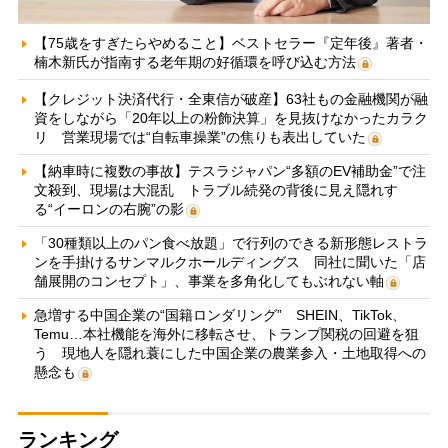
【75歳をすぎたらやめること】ベストセラー『定年後』著者・
楠木新氏が指南する老年期の好循環を呼び込む方法
【クレジット決済代行・全東信が破産】63社もの金融機関が融
資をしながら「20年以上の粉飾決算」を見抜けなかったカラク
リ 営業現場では“自転車操業”の焦りも表出していた
【納車時に複数の事故】テスラジャパン“多額のEV補助金”で注
文殺到、現場は大混乱 トラブル続発の背後に見え隠れす
る“イーロンの右腕”の影
「30種類以上のパン食べ放題」で行列のできる新形態レストラ
ンを手掛けるサンマルクホールディングス 同社に聞いた「店
舗展開のコンセプト」、事業を多角化してもぶれない軸
急増する中国企業の“国籍ロンダリング” SHEIN、TikTok、
Temu…本社機能を海外に移転させ、トランプ関税の回避を狙
う 現地人を隠れ蓑にした中国企業の農業参入・土地取得への
懸念も
ランキング