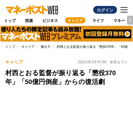
ログイン
トップ
投資
ビジネス
キャリア
ライフ
マネー
トップ
キャリア
働き方
村西とおる監督が振り返る「懲役370年」「50億円
キャリア
2022.05.03 07:00
女性セブン
村西とおる監督が振り返る「懲役370
年」「50億円倒産」からの復活劇
Loaded
:
100.00%
/
Unmute