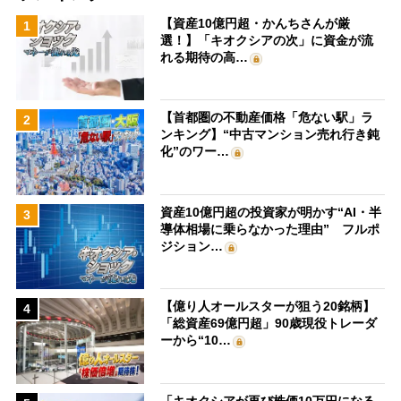
【資産10億円超・かんちさんが厳
1
選！】「キオクシアの次」に資金が流
れる期待の高…
【首都圏の不動産価格「危ない駅」ラ
2
ンキング】“中古マンション売れ行き鈍
化”のワー…
資産10億円超の投資家が明かす“AI・半
3
導体相場に乗らなかった理由” フルポ
ジション…
【億り人オールスターが狙う20銘柄】
4
「総資産69億円超」90歳現役トレーダ
ーから“10…
「キオクシアが再び株価10万円になる