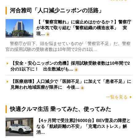
河合雅司「人口減少ニッポンの活路」
【「警察官離れ」に歯止めはかかるか？】警察庁
が本気で取り組む「警察組織の構造改革」 実
現…
警察庁が目下、頭を悩ませているのが「警察官不足」だ。警察
官の採用試験の受験者数は10年間で2分の1以…
【安全・安心ニッポンの危機】採用試験受験者数は10年間で2
分の1以下に！ 出生数減がも…
【医療崩壊】人口減少で「医師不足」に加えて「患者不足」に
見舞われ地域医療が限界に 今後…
一覧を見る
快適クルマ生活 乗ってみた、使ってみた
【4ヶ月間で受注累計6000台】BEV普及の障壁と
なる「航続距離の不安」「充電のストレス」解
消…