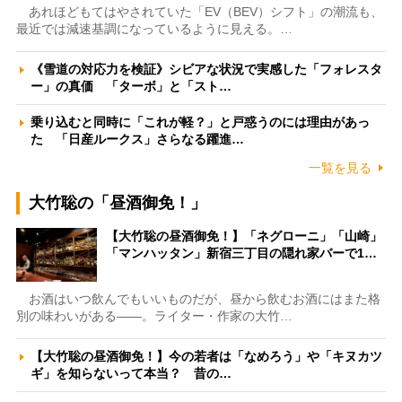
あれほどもてはやされていた「EV（BEV）シフト」の潮流も、
最近では減速基調になっているように見える。…
《雪道の対応力を検証》シビアな状況で実感した「フォレスタ
ー」の真価 「ターボ」と「スト…
乗り込むと同時に「これが軽？」と戸惑うのには理由があっ
た 「日産ルークス」さらなる躍進…
一覧を見る
大竹聡の「昼酒御免！」
【大竹聡の昼酒御免！】「ネグローニ」「山崎」
「マンハッタン」新宿三丁目の隠れ家バーで1…
お酒はいつ飲んでもいいものだが、昼から飲むお酒にはまた格
別の味わいがある――。ライター・作家の大竹…
【大竹聡の昼酒御免！】今の若者は「なめろう」や「キヌカツ
ギ」を知らないって本当？ 昔の…