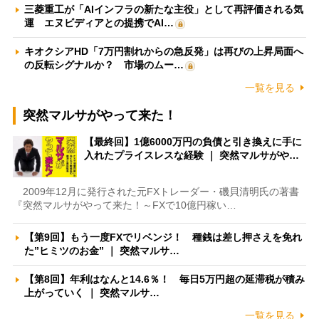
三菱重工が「AIインフラの新たな主役」として再評価される気
運 エヌビディアとの提携でAI…
キオクシアHD「7万円割れからの急反発」は再びの上昇局面へ
の反転シグナルか？ 市場のムー…
一覧を見る
突然マルサがやって来た！
【最終回】1億6000万円の負債と引き換えに手に
入れたプライスレスな経験 ｜ 突然マルサがや…
2009年12月に発行された元FXトレーダー・磯貝清明氏の著書
『突然マルサがやって来た！～FXで10億円稼い…
【第9回】もう一度FXでリベンジ！ 種銭は差し押さえを免れ
た”ヒミツのお金” ｜ 突然マルサ…
【第8回】年利はなんと14.6％！ 毎日5万円超の延滞税が積み
上がっていく ｜ 突然マルサ…
一覧を見る