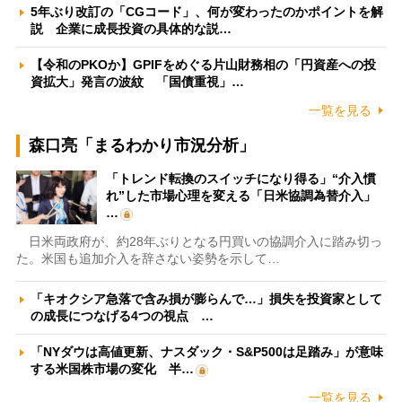
5年ぶり改訂の「CGコード」、何が変わったのかポイントを解
説 企業に成長投資の具体的な説…
【令和のPKOか】GPIFをめぐる片山財務相の「円資産への投
資拡大」発言の波紋 「国債重視」…
一覧を見る
森口亮「まるわかり市況分析」
「トレンド転換のスイッチになり得る」“介入慣
れ”した市場心理を変える「日米協調為替介入」
…
日米両政府が、約28年ぶりとなる円買いの協調介入に踏み切っ
た。米国も追加介入を辞さない姿勢を示して…
「キオクシア急落で含み損が膨らんで…」損失を投資家として
の成長につなげる4つの視点 …
「NYダウは高値更新、ナスダック・S&P500は足踏み」が意味
する米国株市場の変化 半…
一覧を見る