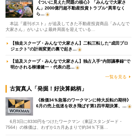
《ついに見えた問題の核心》「みんなで大家さ
ん」2000億円超不動産投資トラブル“異常なく
ら…
本誌『週刊ポスト』が追及してきた不動産投資商品「みんなで
大家さん」がいよいよ最終局面を迎えている…
【独走スクープ・みんなで大家さん】二転三転した“成田プロ
ジェクト”の計画変更の裏で起き…
【追及スクープ・みんなで大家さん】独占入手“内部議事録”で
明かされる柳瀬健一・代表の思…
一覧を見る
古賀真人「発掘！好決算銘柄」
《株価34％急落のワークマンに特大反転の期待》
6月の売上低迷を吹き飛ばす第1四半期決算、…
6月3日に8330円をつけたワークマン（東証スタンダード・
7564）の株価は、わずか1カ月あまりで約34％下落…