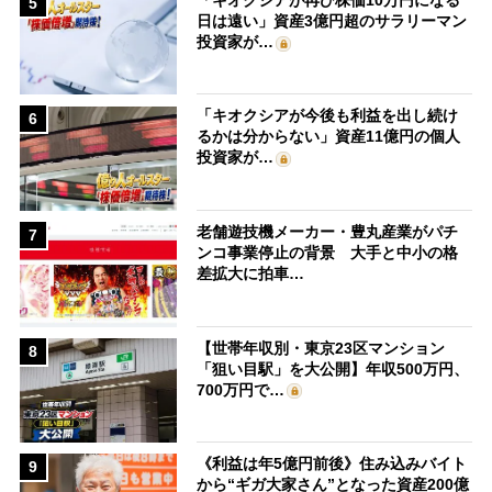
5
日は遠い」資産3億円超のサラリーマン
投資家が…
「キオクシアが今後も利益を出し続け
6
るかは分からない」資産11億円の個人
投資家が…
老舗遊技機メーカー・豊丸産業がパチ
7
ンコ事業停止の背景 大手と中小の格
差拡大に拍車…
【世帯年収別・東京23区マンション
8
「狙い目駅」を大公開】年収500万円、
700万円で…
《利益は年5億円前後》住み込みバイト
9
から“ギガ大家さん”となった資産200億