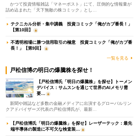
かつて投資情報雑誌「マネーポスト」にて、圧倒的な情報量が
詰め込まれた「天下無敵の株コミック」とし…
テクニカル分析・集中講義 投資コミック「俺がカブ番長！」
【第10回】
不透明相場に勝つ信用取引の極意 投資コミック「俺がカブ番
長！」【第9回】
一覧を見る
戸松信博の明日の爆騰株を探せ！
【戸松信博氏「明日の爆騰株」を探せ】トーメン
デバイス：サムスンを通じて世界のAIメモリ需
要…
新聞や雑誌など多数の金融メディアに出演するグローバルリン
クアドバイザーズ代表の戸松信博氏が、最新…
【戸松信博氏「明日の爆騰株」を探せ】レーザーテック：最先
端半導体の製造に不可欠な検査装…