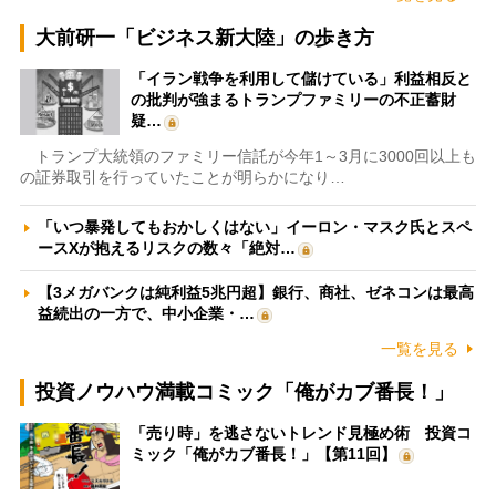
大前研一「ビジネス新大陸」の歩き方
「イラン戦争を利用して儲けている」利益相反と
の批判が強まるトランプファミリーの不正蓄財
疑…
トランプ大統領のファミリー信託が今年1～3月に3000回以上も
の証券取引を行っていたことが明らかになり…
「いつ暴発してもおかしくはない」イーロン・マスク氏とスペ
ースXが抱えるリスクの数々「絶対…
【3メガバンクは純利益5兆円超】銀行、商社、ゼネコンは最高
益続出の一方で、中小企業・…
一覧を見る
投資ノウハウ満載コミック「俺がカブ番長！」
「売り時」を逃さないトレンド見極め術 投資コ
ミック「俺がカブ番長！」【第11回】