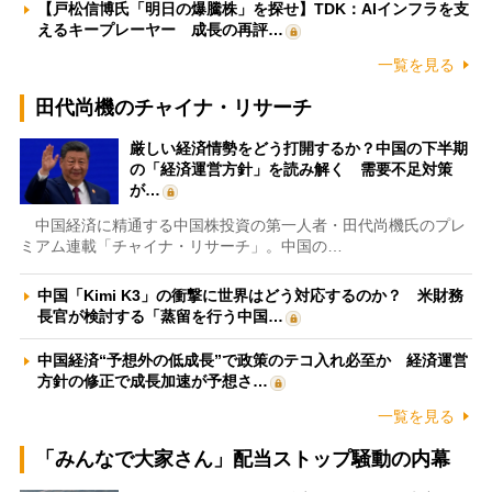
【戸松信博氏「明日の爆騰株」を探せ】TDK：AIインフラを支
えるキープレーヤー 成長の再評…
一覧を見る
田代尚機のチャイナ・リサーチ
厳しい経済情勢をどう打開するか？中国の下半期
の「経済運営方針」を読み解く 需要不足対策
が…
中国経済に精通する中国株投資の第一人者・田代尚機氏のプレ
ミアム連載「チャイナ・リサーチ」。中国の…
中国「Kimi K3」の衝撃に世界はどう対応するのか？ 米財務
長官が検討する「蒸留を行う中国…
中国経済“予想外の低成長”で政策のテコ入れ必至か 経済運営
方針の修正で成長加速が予想さ…
一覧を見る
「みんなで大家さん」配当ストップ騒動の内幕