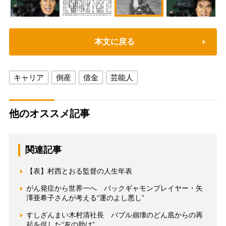
本文に戻る
キャリア
倒産
借金
芸能人
他のオススメ記事
関連記事
【表】村西とおる監督の人生年表
がん発症から世界一へ バックギャモンプレイヤー・矢
澤亜希子さんが考える“運のよし悪し”
すしざんまい木村清社長 バブル崩壊のどん底からの再
起を促した“友の助け”