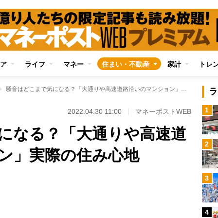
ア
ライフ
マネー
住まい・不動産
家計
トレ
騒音はどこまで気になる？「大通りや高速道路沿いのマンション」実際の住み心地
ラ
1
2022.04.30 11:00
マネーポストWEB
になる？「大通りや高速道
2
ン」実際の住み心地
Loaded
:
3
100.00%
/
4