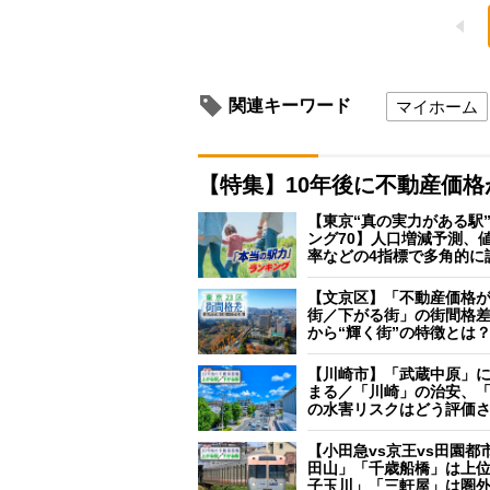
関連キーワード
マイホーム
【特集】10年後に不動産価
【東京“真の実力がある駅
ング70】人口増減予測、
率などの4指標で多角的に
【文京区】「不動産価格
街／下がる街」の街間格
から“輝く街”の特徴とは
【川崎市】「武蔵中原」
まる／「川崎」の治安、
の水害リスクはどう評価
【小田急vs京王vs田園都
田山」「千歳船橋」は上
子玉川」「三軒屋」は圏