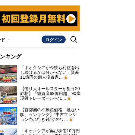
ンド
ログイン
ンキング
「キオクシアが今後も利益を出
し続けるかは分からない」資産
11億円の個人投資家…
【億り人オールスターが狙う20
銘柄】「総資産69億円超」90歳
現役トレーダーから“1…
【首都圏の不動産価格「危ない
駅」ランキング】“中古マンシ
ョン売れ行き鈍化”のワ…
「キオクシアが再び株価10万円