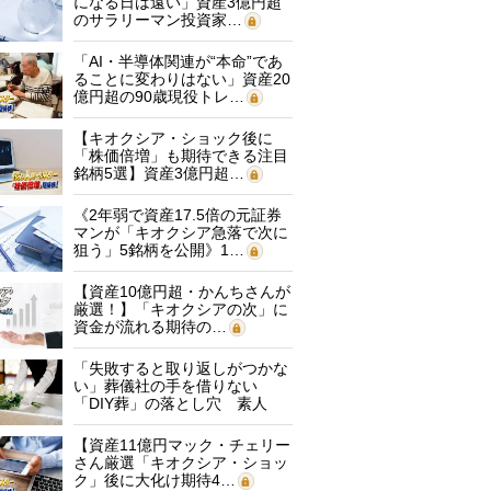
になる日は遠い」資産3億円超
のサラリーマン投資家…
「AI・半導体関連が“本命”であ
ることに変わりはない」資産20
億円超の90歳現役トレ…
【キオクシア・ショック後に
「株価倍増」も期待できる注目
銘柄5選】資産3億円超…
《2年弱で資産17.5倍の元証券
マンが「キオクシア急落で次に
狙う」5銘柄を公開》1…
【資産10億円超・かんちさんが
厳選！】「キオクシアの次」に
資金が流れる期待の…
「失敗すると取り返しがつかな
い」葬儀社の手を借りない
「DIY葬」の落とし穴 素人
に…
【資産11億円マック・チェリー
さん厳選「キオクシア・ショッ
ク」後に大化け期待4…