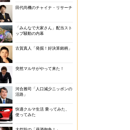
田代尚機のチャイナ・リサーチ
「みんなで大家さん」配当スト
ップ騒動の内幕
古賀真人「発掘！好決算銘柄」
突然マルサがやって来た！
河合雅司「人口減少ニッポンの
活路」
快適クルマ生活 乗ってみた、
使ってみた
大竹聡の「昼酒御免！」