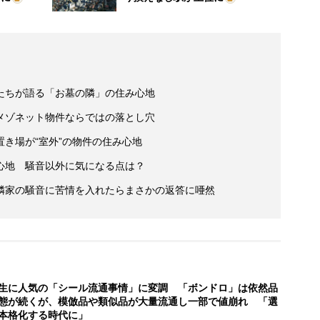
たちが語る「お墓の隣」の住み心地
メゾネット物件ならではの落とし穴
き場が“室外”の物件の住み心地
心地 騒音以外に気になる点は？
隣家の騒音に苦情を入れたらまさかの返答に唖然
生に人気の「シール流通事情」に変調 「ボンドロ」は依然品
態が続くが、模倣品や類似品が大量流通し一部で値崩れ 「選
本格化する時代に」