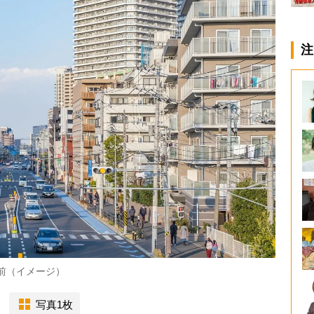
注
前（イメージ）
写真1枚