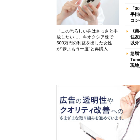
「3
手掛
コン
「この恐ろしい株はさっさと手
《商
放したい…」キオクシア株で
住友
500万円の利益を出した女性
以外
が“夢よもう一度”と再購入
急増
Te
現地