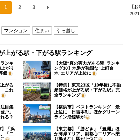
【お
1
2
3
202
マンション
住まい
引っ越し
格が上がる駅・下がる駅ランキング
”ランキ
【大阪“真の実力がある駅”ランキ
値上がり
ング30】地盤が強固な“上町台
評価
地”エリアが上位に
が上がる
【特集】東京23区「10年後に不動
差 これ
産価格が上がる駅・下がる駅」完
？
全ランキング
に注目集
【横浜市】ベストランキング 最
「登戸」
上位に「日吉本町」ほかグリーン
される？
ライン沿線駅が
市】「浜
【東京都】「勝どき」「豊洲」ほ
位、「二
か湾岸エリア、副都心エリアへ乗
外に
り換えなし駅が上位に