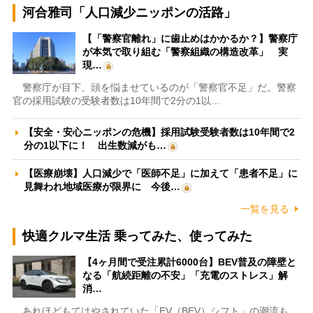
河合雅司「人口減少ニッポンの活路」
【「警察官離れ」に歯止めはかかるか？】警察庁
が本気で取り組む「警察組織の構造改革」 実
現…
警察庁が目下、頭を悩ませているのが「警察官不足」だ。警察
官の採用試験の受験者数は10年間で2分の1以…
【安全・安心ニッポンの危機】採用試験受験者数は10年間で2
分の1以下に！ 出生数減がも…
【医療崩壊】人口減少で「医師不足」に加えて「患者不足」に
見舞われ地域医療が限界に 今後…
一覧を見る
快適クルマ生活 乗ってみた、使ってみた
【4ヶ月間で受注累計6000台】BEV普及の障壁と
なる「航続距離の不安」「充電のストレス」解
消…
あれほどもてはやされていた「EV（BEV）シフト」の潮流も、