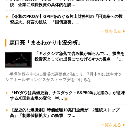
説 企業に成長投資の具体的な説…
【令和のPKOか】GPIFをめぐる片山財務相の「円資産への投
資拡大」発言の波紋 「国債重視」…
一覧を見る
森口亮「まるわかり市況分析」
「キオクシア急落で含み損が膨らんで…」損失を
投資家としての成長につなげる4つの視点 「…
半導体株を中心に相場の調整色が強まり、7月中旬にはキオク
シアホールディングスがストップ安をつけるな…
「NYダウは高値更新、ナスダック・S&P500は足踏み」が意味
する米国株市場の変化 半…
【歴史的な爆騰劇】時価総額10兆円企業が「2連続ストップ
高」「制限値幅拡大」の衝撃 フ…
一覧を見る