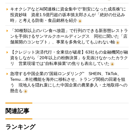
キオクシアなどAI関連株に資金集中で“割安になった成長株”に
投資妙味 資産1.5億円超の坂本慎太郎さんが「絶好の仕込み
時」と考える防衛・食品銘柄を紹介
「30種類以上のパン食べ放題」で行列のできる新形態レストラ
ンを手掛けるサンマルクホールディングス 同社に聞いた「店
舗展開のコンセプト」、事業を多角化してもぶれない軸
【クレジット決済代行・全東信が破産】63社もの金融機関が融
資をしながら「20年以上の粉飾決算」を見抜けなかったカラク
リ 営業現場では“自転車操業”の焦りも表出していた
急増する中国企業の“国籍ロンダリング” SHEIN、TikTok、
Temu…本社機能を海外に移転させ、トランプ関税の回避を狙
う 現地人を隠れ蓑にした中国企業の農業参入・土地取得への
懸念も
関連記事
ランキング