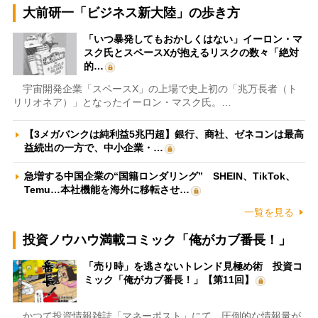
大前研一「ビジネス新大陸」の歩き方
「いつ暴発してもおかしくはない」イーロン・マ
スク氏とスペースXが抱えるリスクの数々「絶対
的…
宇宙開発企業「スペースX」の上場で史上初の「兆万長者（ト
リリオネア）」となったイーロン・マスク氏。…
【3メガバンクは純利益5兆円超】銀行、商社、ゼネコンは最高
益続出の一方で、中小企業・…
急増する中国企業の“国籍ロンダリング” SHEIN、TikTok、
Temu…本社機能を海外に移転させ…
一覧を見る
投資ノウハウ満載コミック「俺がカブ番長！」
「売り時」を逃さないトレンド見極め術 投資コ
ミック「俺がカブ番長！」【第11回】
かつて投資情報雑誌「マネーポスト」にて、圧倒的な情報量が