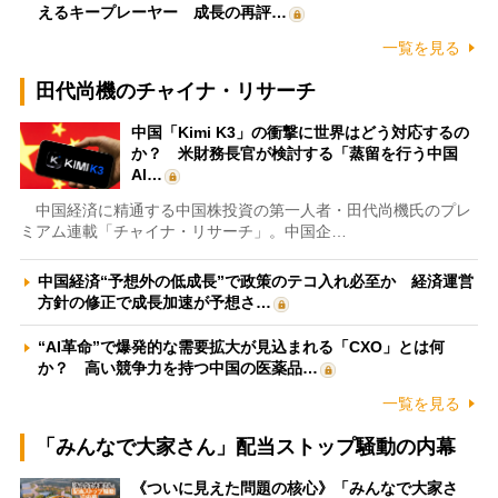
えるキープレーヤー 成長の再評…
一覧を見る
田代尚機のチャイナ・リサーチ
中国「Kimi K3」の衝撃に世界はどう対応するの
か？ 米財務長官が検討する「蒸留を行う中国
AI…
中国経済に精通する中国株投資の第一人者・田代尚機氏のプレ
ミアム連載「チャイナ・リサーチ」。中国企…
中国経済“予想外の低成長”で政策のテコ入れ必至か 経済運営
方針の修正で成長加速が予想さ…
“AI革命”で爆発的な需要拡大が見込まれる「CXO」とは何
か？ 高い競争力を持つ中国の医薬品…
一覧を見る
「みんなで大家さん」配当ストップ騒動の内幕
《ついに見えた問題の核心》「みんなで大家さ