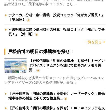
詰め込まれた「天下無敵の株コミック」とし…
テクニカル分析・集中講義 投資コミック「俺がカブ番長！」
【第10回】
不透明相場に勝つ信用取引の極意 投資コミック「俺がカブ番
長！」【第9回】
一覧を見る
戸松信博の明日の爆騰株を探せ！
【戸松信博氏「明日の爆騰株」を探せ】トーメン
デバイス：サムスンを通じて世界のAIメモリ需
要…
新聞や雑誌など多数の金融メディアに出演するグローバルリン
クアドバイザーズ代表の戸松信博氏が、最新…
【戸松信博氏「明日の爆騰株」を探せ】レーザーテック：最先
端半導体の製造に不可欠な検査装…
【戸松信博氏「明日の爆騰株」を探せ】TDK：AIインフラを支