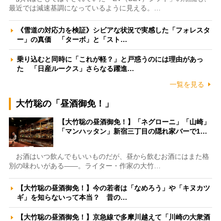
最近では減速基調になっているように見える。…
《雪道の対応力を検証》シビアな状況で実感した「フォレスタ
ー」の真価 「ターボ」と「スト…
乗り込むと同時に「これが軽？」と戸惑うのには理由があっ
た 「日産ルークス」さらなる躍進…
一覧を見る
大竹聡の「昼酒御免！」
【大竹聡の昼酒御免！】「ネグローニ」「山崎」
「マンハッタン」新宿三丁目の隠れ家バーで1…
お酒はいつ飲んでもいいものだが、昼から飲むお酒にはまた格
別の味わいがある――。ライター・作家の大竹…
【大竹聡の昼酒御免！】今の若者は「なめろう」や「キヌカツ
ギ」を知らないって本当？ 昔の…
【大竹聡の昼酒御免！】京急線で多摩川越えて「川崎の大衆酒