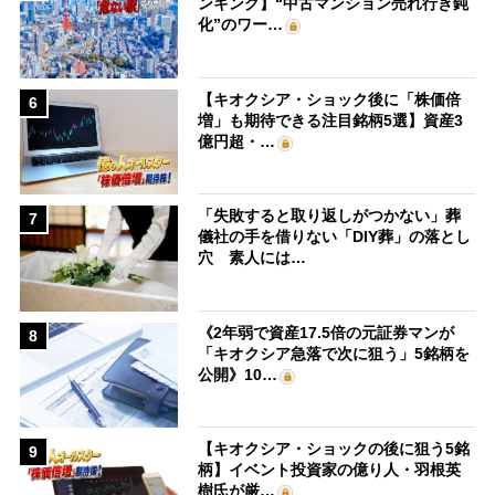
ンキング】“中古マンション売れ行き鈍
化”のワー…
【キオクシア・ショック後に「株価倍
6
増」も期待できる注目銘柄5選】資産3
億円超・…
「失敗すると取り返しがつかない」葬
7
儀社の手を借りない「DIY葬」の落とし
穴 素人には…
《2年弱で資産17.5倍の元証券マンが
8
「キオクシア急落で次に狙う」5銘柄を
公開》10…
【キオクシア・ショックの後に狙う5銘
9
柄】イベント投資家の億り人・羽根英
樹氏が厳…