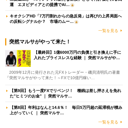
運 エヌビディアとの提携でAI…
キオクシアHD「7万円割れからの急反発」は再びの上昇局面へ
の反転シグナルか？ 市場のムー…
一覧を見る
突然マルサがやって来た！
【最終回】1億6000万円の負債と引き換えに手に
入れたプライスレスな経験 ｜ 突然マルサがや…
2009年12月に発行された元FXトレーダー・磯貝清明氏の著書
『突然マルサがやって来た！～FXで10億円稼い…
【第9回】もう一度FXでリベンジ！ 種銭は差し押さえを免れ
た”ヒミツのお金” ｜ 突然マルサ…
【第8回】年利はなんと14.6％！ 毎日5万円超の延滞税が積み
上がっていく ｜ 突然マルサ…
一覧を見る