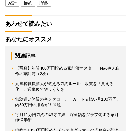
家計
節約
貯蓄
あわせて読みたい
あなたにオススメ
関連記事
【写真】年間400万円貯める家計簿マスター・Naoさん自
作の家計簿（2枚）
元国税職員芸人が教える節約ルール 収支を「見える
化」、週単位でやりくりを
無駄遣い体質のキンタロー。 カード支払い月100万円、
内30万円の用途が大問題
毎月11万円節約の43才主婦 貯金額をグラフ化する家計
簿活用術
節約で1430万円貯めたインスタグラマーの「お金が貯ま