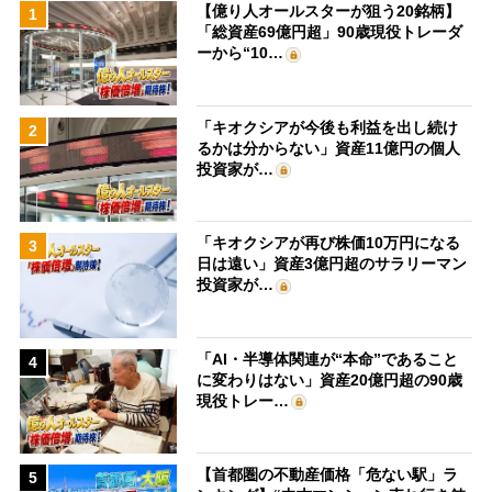
【億り人オールスターが狙う20銘柄】
1
「総資産69億円超」90歳現役トレーダ
ーから“10…
「キオクシアが今後も利益を出し続け
2
るかは分からない」資産11億円の個人
投資家が…
「キオクシアが再び株価10万円になる
3
日は遠い」資産3億円超のサラリーマン
投資家が…
「AI・半導体関連が“本命”であること
4
に変わりはない」資産20億円超の90歳
現役トレー…
【首都圏の不動産価格「危ない駅」ラ
5