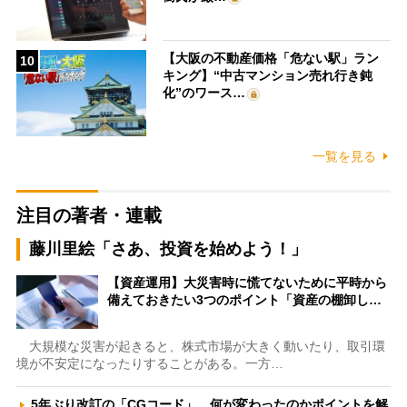
【大阪の不動産価格「危ない駅」ラン
10
キング】“中古マンション売れ行き鈍
化”のワース…
一覧を見る
注目の著者・連載
藤川里絵「さあ、投資を始めよう！」
【資産運用】大災害時に慌てないために平時から
備えておきたい3つのポイント「資産の棚卸し…
大規模な災害が起きると、株式市場が大きく動いたり、取引環
境が不安定になったりすることがある。一方…
5年ぶり改訂の「CGコード」、何が変わったのかポイントを解