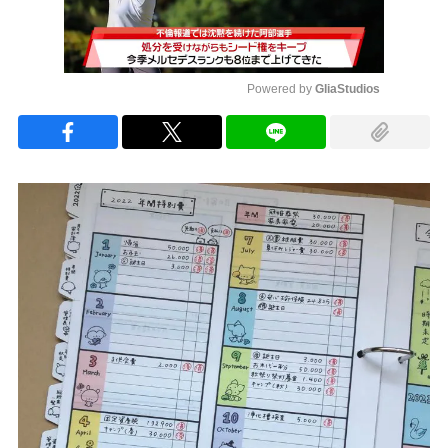
Powered by 
GliaStudios
Mute