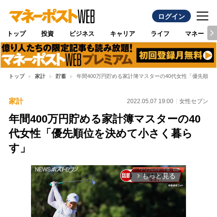
ログイン
トップ
投資
ビジネス
キャリア
ライフ
マネー
トップ
家計
貯蓄
年間400万円貯める家計簿マスターの40代女性「優先順位
家計
2022.05.07 19:00
女性セブン
年間400万円貯める家計簿マスターの40
代女性「優先順位を決めて小さく暮ら
す」
もっと見る
arrow_forward_ios