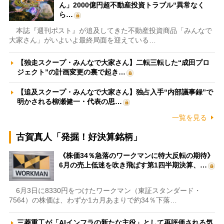
ん」2000億円超不動産投資トラブル“異常なく
ら…
本誌『週刊ポスト』が追及してきた不動産投資商品「みんなで
大家さん」がいよいよ最終局面を迎えている…
【独走スクープ・みんなで大家さん】二転三転した“成田プロ
ジェクト”の計画変更の裏で起き…
【追及スクープ・みんなで大家さん】独占入手“内部議事録”で
明かされる柳瀬健一・代表の思…
一覧を見る
古賀真人「発掘！好決算銘柄」
《株価34％急落のワークマンに特大反転の期待》
6月の売上低迷を吹き飛ばす第1四半期決算、…
6月3日に8330円をつけたワークマン（東証スタンダード・
7564）の株価は、わずか1カ月あまりで約34％下落…
三菱重工が「AIインフラの新たな主役」として再評価される気