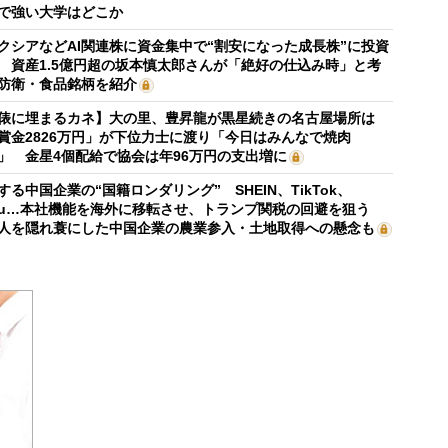
で強い大学はどこか
クシアなどAI関連株に資金集中で“割安になった成長株”に投資
 資産1.5億円超の坂本慎太郎さんが「絶好の仕込み時」と考
防衛・食品銘柄を紹介
俵に埋まるカネ】大の里、豊昇龍が黒星続きの名古屋場所は
賞金2826万円」が下位力士に渡り「今日はみんなで焼肉
」 金星4個配給で協会は年96万円の支出増に
する中国企業の“国籍ロンダリング” SHEIN、TikTok、
mu…本社機能を海外に移転させ、トランプ関税の回避を狙う
人を隠れ蓑にした中国企業の農業参入・土地取得への懸念も