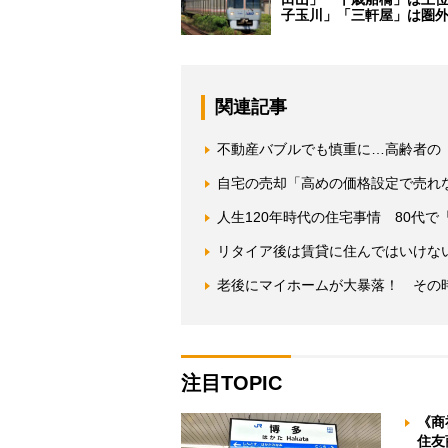
子玉川」「三軒屋」は圏
関連記事
不動産バブルでも慎重に…高齢者の
自宅の売却「高めの価格設定で売れ
人生120年時代の住宅事情 80代
リタイア後は賃貸に住んではいけな
老後にマイホームが大暴落！ その
注目TOPIC
《商
住友