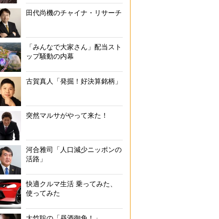
田代尚機のチャイナ・リサーチ
「みんなで大家さん」配当スト
ップ騒動の内幕
古賀真人「発掘！好決算銘柄」
突然マルサがやって来た！
河合雅司「人口減少ニッポンの
活路」
快適クルマ生活 乗ってみた、
使ってみた
大竹聡の「昼酒御免！」