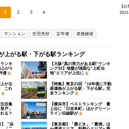
【お
1
2
3
202
マンション
住宅売却
定年後
老後破産
格が上がる駅・下がる駅ランキング
”ランキ
【大阪“真の実力がある駅”ランキ
値上がり
ング30】地盤が強固な“上町台
評価
地”エリアが上位に
が上がる
【特集】東京23区「10年後に不動
差 これ
産価格が上がる駅・下がる駅」完
？
全ランキング
に注目集
【横浜市】ベストランキング 最
「登戸」
上位に「日吉本町」ほかグリーン
される？
ライン沿線駅が
市】「浜
【東京都】「勝どき」「豊洲」ほ
位、「二
か湾岸エリア、副都心エリアへ乗