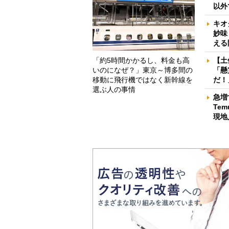
以外
キオ
妙味
える
「約5時間かかるし、料金も高
【土
いのになぜ？」東京～博多間の
「懸
移動に飛行機ではなく新幹線を
だ！
選ぶ人の事情
急増
Te
現地