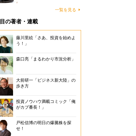
一覧を見る
目の著者・連載
藤川里絵「さあ、投資を始めよ
う！」
森口亮「まるわかり市況分析」
大前研一「ビジネス新大陸」の
歩き方
投資ノウハウ満載コミック「俺
がカブ番長！」
戸松信博の明日の爆騰株を探
せ！