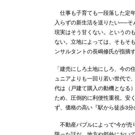
仕事も子育ても一段落した定年
入らずの新生活を送りたい──そ
現実はそう甘くない。というの
ない。立地によっては、そもそ
ンサルタントの長嶋修氏が指摘
「建売にしろ土地にしろ、今の住
ュニアよりも一回り若い世代で
代は（戸建て購入の動機となる
ため、圧倒的に利便性重視。安く
ず、価格の高い『駅から徒歩3分
不動産バブルによって“今が売
限った話だ。地方や郊外におい