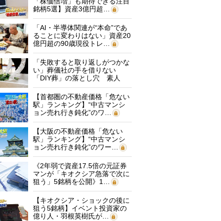
「株価倍増」も期待できる注目
銘柄5選】資産3億円超…
「AI・半導体関連が“本命”であ
ることに変わりはない」資産20
億円超の90歳現役トレ…
「失敗すると取り返しがつかな
い」葬儀社の手を借りない
「DIY葬」の落とし穴 素人
に…
【首都圏の不動産価格「危ない
駅」ランキング】“中古マンシ
ョン売れ行き鈍化”のワ…
【大阪の不動産価格「危ない
駅」ランキング】“中古マンシ
ョン売れ行き鈍化”のワー…
《2年弱で資産17.5倍の元証券
マンが「キオクシア急落で次に
狙う」5銘柄を公開》1…
【キオクシア・ショックの後に
狙う5銘柄】イベント投資家の
億り人・羽根英樹氏が…