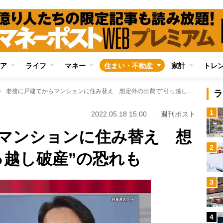
ア
ライフ
マネー
住まい・不動産
家計
トレ
老後に戸建てからマンションに住み替え 想定外の出費で“引っ越し破産”の恐れも
ラ
1
2022.05.18 15:00
週刊ポスト
マンションに住み替え 想
2
っ越し破産”の恐れも
3
4