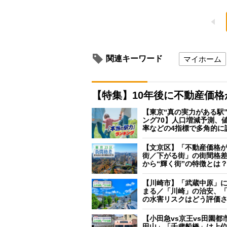
関連キーワード
マイホーム
【特集】10年後に不動産価
【東京“真の実力がある駅
ング70】人口増減予測、
率などの4指標で多角的に
【文京区】「不動産価格
街／下がる街」の街間格
から“輝く街”の特徴とは
【川崎市】「武蔵中原」
まる／「川崎」の治安、
の水害リスクはどう評価
【小田急vs京王vs田園都
田山」「千歳船橋」は上