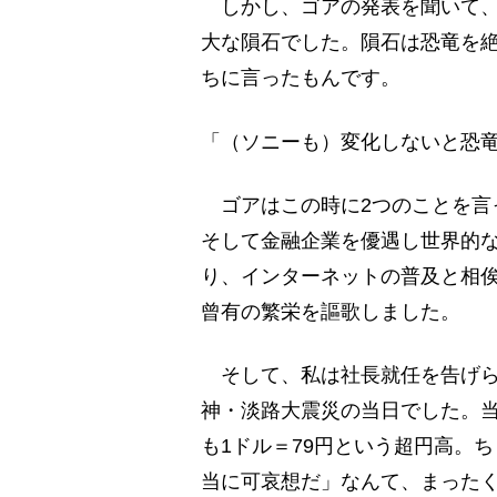
しかし、ゴアの発表を聞いて、
大な隕石でした。隕石は恐竜を
ちに言ったもんです。
「（ソニーも）変化しないと恐
ゴアはこの時に2つのことを言
そして金融企業を優遇し世界的
り、インターネットの普及と相
曾有の繁栄を謳歌しました。
そして、私は社長就任を告げられ
神・淡路大震災の当日でした。
も1ドル＝79円という超円高。
当に可哀想だ」なんて、まった