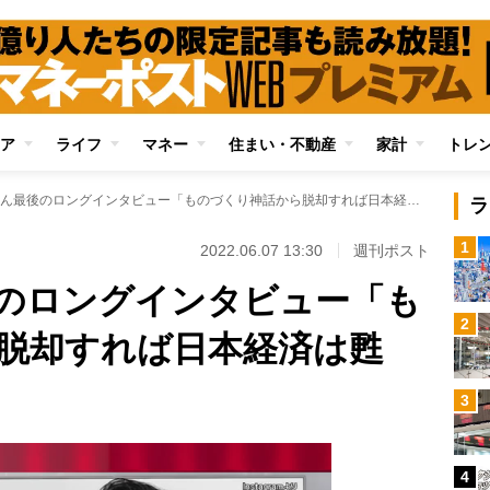
ア
ライフ
マネー
住まい・不動産
家計
トレ
出井伸之さん最後のロングインタビュー「ものづくり神話から脱却すれば日本経済は甦る」
ラ
1
2022.06.07 13:30
週刊ポスト
のロングインタビュー「も
2
脱却すれば日本経済は甦
3
4