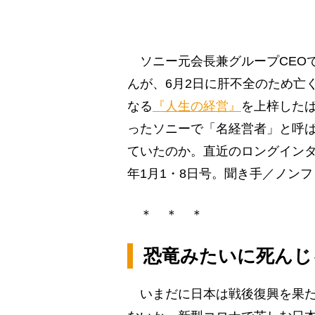
ソニー元会長兼グループCEO
んが、6月2日に肝不全のため亡く
なる
『人生の経営』
を上梓した
ったソニーで「名経営者」と呼
ていたのか。直近のロングインタ
年1月1・8日号。聞き手／ノン
＊ ＊ ＊
恐竜みたいに死んじ
いまだに日本は戦後復興を果た