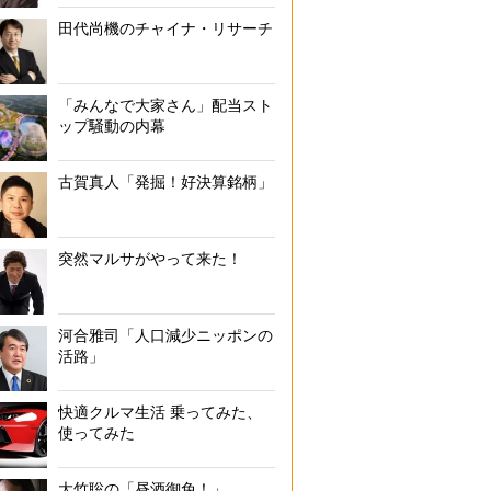
田代尚機のチャイナ・リサーチ
「みんなで大家さん」配当スト
ップ騒動の内幕
古賀真人「発掘！好決算銘柄」
突然マルサがやって来た！
河合雅司「人口減少ニッポンの
活路」
快適クルマ生活 乗ってみた、
使ってみた
大竹聡の「昼酒御免！」