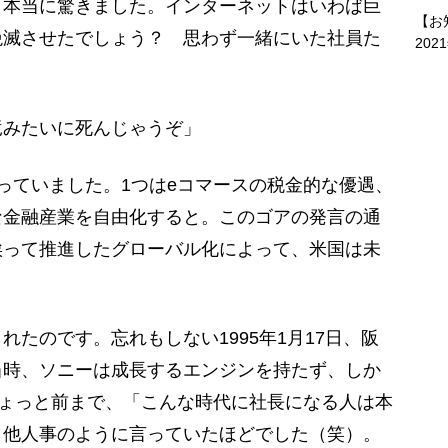
本当に驚きました。インターネットはいわば巨
【お
絶滅させたでしょう？ 思わず一緒にいた社員た
202
竜みたいに死んじゃうぞ」
っていました。1つはeコマースの税金的な優遇、
な金融産業を自由化すると。このゴアの発言の通
俟って推進したグローバル化によって、米国は未
たのです。忘れもしない1995年1月17日、阪
当時、ソニーは成長するエンジンを持たず、しか
ちょっと前まで、「こんな時代に社長になる人は本
く他人事のように言っていたほどでした（笑）。