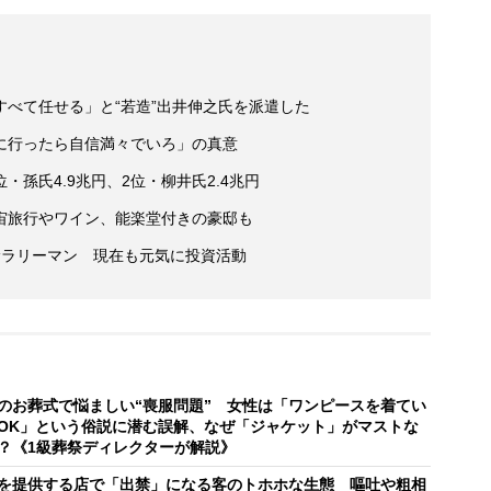
べて任せる」と“若造”出井伸之氏を派遣した
に行ったら自信満々でいろ」の真意
位・孫氏4.9兆円、2位・柳井氏2.4兆円
宙旅行やワイン、能楽堂付きの豪邸も
サラリーマン 現在も元気に投資活動
のお葬式で悩ましい“喪服問題” 女性は「ワンピースを着てい
OK」という俗説に潜む誤解、なぜ「ジャケット」がマストな
？《1級葬祭ディレクターが解説》
を提供する店で「出禁」になる客のトホホな生態 嘔吐や粗相