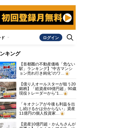
ンド
ログイン
ンキング
【首都圏の不動産価格「危ない
駅」ランキング】“中古マンシ
ョン売れ行き鈍化”のワ…
【億り人オールスターが狙う20
銘柄】「総資産69億円超」90歳
現役トレーダーから“1…
「キオクシアが今後も利益を出
し続けるかは分からない」資産
11億円の個人投資家…
【資産10億円超・かんちさんが