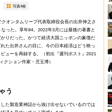
写真4枚
でクオンタムリープ代表取締役会長の出井伸之さ
なった。享年84。2022年3月には最後の著書と
ばかりだった。かつて経済大国ニッポンの象徴だ
ばれた出井さんの目に、今の日本経済はどう映っ
ビューを再録する。（初出『週刊ポスト』2021
フィクション作家・児玉博）
ゃう
した製造業神話から抜け出せないでいるのでは