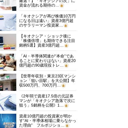
厳選！】「キオクシアの次」に
資金が流れる期待の…
「キオクシアが再び株価10万円
になる日は遠い」資産3億円超
のサラリーマン投資家…
【キオクシア・ショック後に
「株価倍増」も期待できる注目
銘柄5選】資産3億円超…
「AI・半導体関連が“本命”であ
ることに変わりはない」資産20
億円超の90歳現役トレ…
【世帯年収別・東京23区マンシ
ョン「狙い目駅」を大公開】年
収500万円、700万円…
《2年弱で資産17.5倍の元証券
マンが「キオクシア急落で次に
狙う」5銘柄を公開》1…
資産10億円超の投資家が明か
す“AI・半導体相場に乗らなかっ
た理由” フルポジショ…