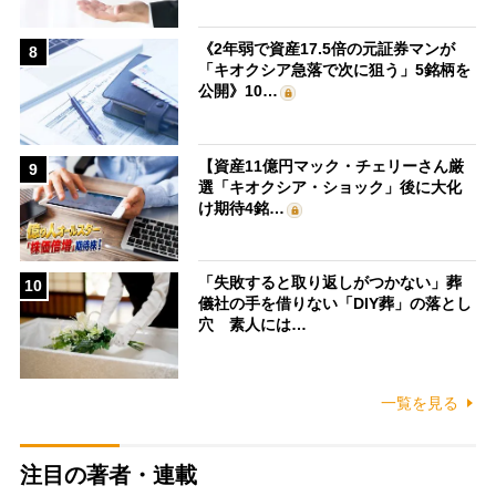
《2年弱で資産17.5倍の元証券マンが
8
「キオクシア急落で次に狙う」5銘柄を
公開》10…
【資産11億円マック・チェリーさん厳
9
選「キオクシア・ショック」後に大化
け期待4銘…
「失敗すると取り返しがつかない」葬
10
儀社の手を借りない「DIY葬」の落とし
穴 素人には…
一覧を見る
注目の著者・連載