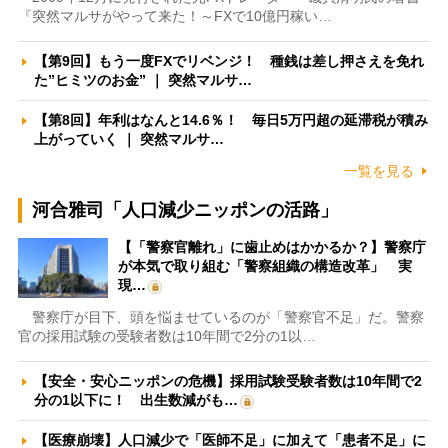
『突然マルサがやって来た！～FXで10億円稼い…
【第9回】もう一度FXでリベンジ！ 種銭は差し押さえを免れ
た”ヒミツのお金” ｜ 突然マルサ…
【第8回】年利はなんと14.6％！ 毎日5万円超の延滞税が積み
上がっていく ｜ 突然マルサ…
一覧を見る
河合雅司「人口減少ニッポンの活路」
【「警察官離れ」に歯止めはかかるか？】警察庁
が本気で取り組む「警察組織の構造改革」 実
現…
警察庁が目下、頭を悩ませているのが「警察官不足」だ。警察
官の採用試験の受験者数は10年間で2分の1以…
【安全・安心ニッポンの危機】採用試験受験者数は10年間で2
分の1以下に！ 出生数減がも…
【医療崩壊】人口減少で「医師不足」に加えて「患者不足」に