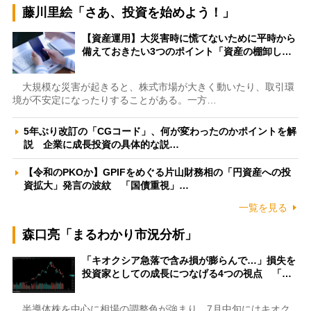
藤川里絵「さあ、投資を始めよう！」
【資産運用】大災害時に慌てないために平時から
備えておきたい3つのポイント「資産の棚卸し…
大規模な災害が起きると、株式市場が大きく動いたり、取引環
境が不安定になったりすることがある。一方…
5年ぶり改訂の「CGコード」、何が変わったのかポイントを解
説 企業に成長投資の具体的な説…
【令和のPKOか】GPIFをめぐる片山財務相の「円資産への投
資拡大」発言の波紋 「国債重視」…
一覧を見る
森口亮「まるわかり市況分析」
「キオクシア急落で含み損が膨らんで…」損失を
投資家としての成長につなげる4つの視点 「…
半導体株を中心に相場の調整色が強まり、7月中旬にはキオク