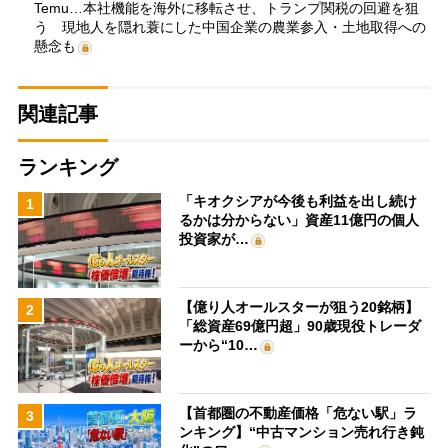
Temu…本社機能を海外に移転させ、トランプ関税の回避を狙
う 現地人を隠れ蓑にした中国企業の農業参入・土地取得への
懸念も
関連記事
ランキング
「キオクシアが今後も利益を出し続け
1
るかは分からない」資産11億円の個人
投資家が…
【億り人オールスターが狙う20銘柄】
2
「総資産69億円超」90歳現役トレーダ
ーから“10…
【首都圏の不動産価格「危ない駅」ラ
3
ンキング】“中古マンション売れ行き鈍