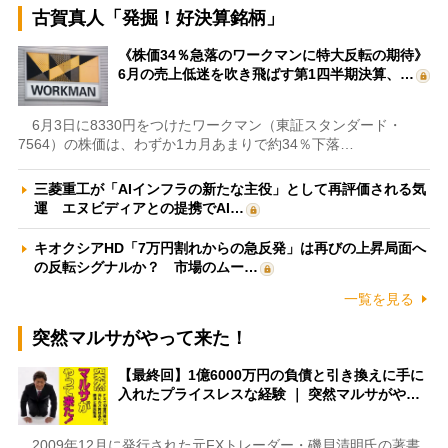
古賀真人「発掘！好決算銘柄」
《株価34％急落のワークマンに特大反転の期待》
6月の売上低迷を吹き飛ばす第1四半期決算、…
6月3日に8330円をつけたワークマン（東証スタンダード・
7564）の株価は、わずか1カ月あまりで約34％下落…
三菱重工が「AIインフラの新たな主役」として再評価される気
運 エヌビディアとの提携でAI…
キオクシアHD「7万円割れからの急反発」は再びの上昇局面へ
の反転シグナルか？ 市場のムー…
一覧を見る
突然マルサがやって来た！
【最終回】1億6000万円の負債と引き換えに手に
入れたプライスレスな経験 ｜ 突然マルサがや…
2009年12月に発行された元FXトレーダー・磯貝清明氏の著書