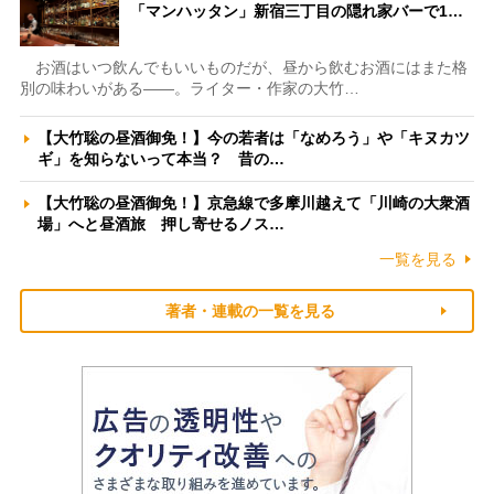
「マンハッタン」新宿三丁目の隠れ家バーで1…
お酒はいつ飲んでもいいものだが、昼から飲むお酒にはまた格
別の味わいがある――。ライター・作家の大竹…
【大竹聡の昼酒御免！】今の若者は「なめろう」や「キヌカツ
ギ」を知らないって本当？ 昔の…
【大竹聡の昼酒御免！】京急線で多摩川越えて「川崎の大衆酒
場」へと昼酒旅 押し寄せるノス…
一覧を見る
著者・連載の一覧を見る