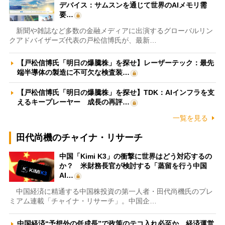
デバイス：サムスンを通じて世界のAIメモリ需
要…
新聞や雑誌など多数の金融メディアに出演するグローバルリン
クアドバイザーズ代表の戸松信博氏が、最新…
【戸松信博氏「明日の爆騰株」を探せ】レーザーテック：最先
端半導体の製造に不可欠な検査装…
【戸松信博氏「明日の爆騰株」を探せ】TDK：AIインフラを支
えるキープレーヤー 成長の再評…
一覧を見る
田代尚機のチャイナ・リサーチ
中国「Kimi K3」の衝撃に世界はどう対応するの
か？ 米財務長官が検討する「蒸留を行う中国
AI…
中国経済に精通する中国株投資の第一人者・田代尚機氏のプレ
ミアム連載「チャイナ・リサーチ」。中国企…
中国経済“予想外の低成長”で政策のテコ入れ必至か 経済運営