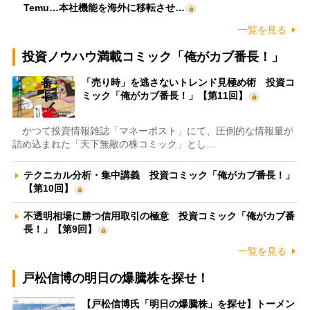
Temu…本社機能を海外に移転させ…
一覧を見る
投資ノウハウ満載コミック「俺がカブ番長！」
「売り時」を逃さないトレンド見極め術 投資コ
ミック「俺がカブ番長！」【第11回】
かつて投資情報雑誌「マネーポスト」にて、圧倒的な情報量が
詰め込まれた「天下無敵の株コミック」とし…
テクニカル分析・集中講義 投資コミック「俺がカブ番長！」
【第10回】
不透明相場に勝つ信用取引の極意 投資コミック「俺がカブ番
長！」【第9回】
一覧を見る
戸松信博の明日の爆騰株を探せ！
【戸松信博氏「明日の爆騰株」を探せ】トーメン