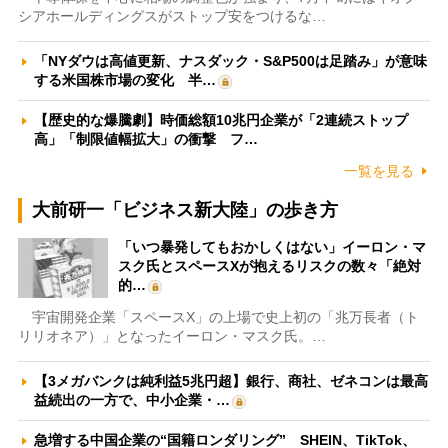
シアホールディングスがストップ安をつけるな…
「NYダウは高値更新、ナスダック・S&P500は足踏み」が意味
する米国株市場の変化 半…
【歴史的な爆騰劇】時価総額10兆円企業が「2連続ストップ
高」「制限値幅拡大」の衝撃 フ…
一覧を見る
大前研一「ビジネス新大陸」の歩き方
「いつ暴発してもおかしくはない」イーロン・マ
スク氏とスペースXが抱えるリスクの数々「絶対
的…
宇宙開発企業「スペースX」の上場で史上初の「兆万長者（ト
リリオネア）」となったイーロン・マスク氏。…
【3メガバンクは純利益5兆円超】銀行、商社、ゼネコンは最高
益続出の一方で、中小企業・…
急増する中国企業の“国籍ロンダリング” SHEIN、TikTok、