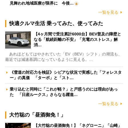
見舞われ地域医療が限界に 今後…
一覧を見る
快適クルマ生活 乗ってみた、使ってみた
【4ヶ月間で受注累計6000台】BEV普及の障壁と
なる「航続距離の不安」「充電のストレス」解
消…
あれほどもてはやされていた「EV（BEV）シフト」の潮流も、
最近では減速基調になっているように見える。…
《雪道の対応力を検証》シビアな状況で実感した「フォレスタ
ー」の真価 「ターボ」と「スト…
乗り込むと同時に「これが軽？」と戸惑うのには理由があっ
た 「日産ルークス」さらなる躍進…
一覧を見る
大竹聡の「昼酒御免！」
【大竹聡の昼酒御免！】「ネグローニ」「山崎」