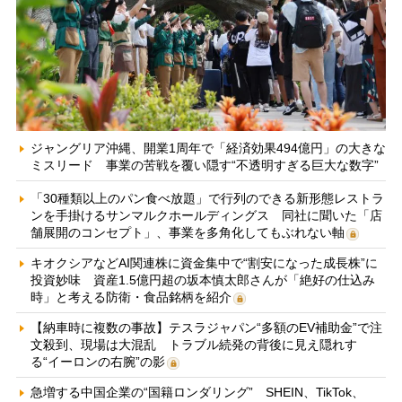
ジャングリア沖縄、開業1周年で「経済効果494億円」の大きな
ミスリード 事業の苦戦を覆い隠す“不透明すぎる巨大な数字”
「30種類以上のパン食べ放題」で行列のできる新形態レストラ
ンを手掛けるサンマルクホールディングス 同社に聞いた「店
舗展開のコンセプト」、事業を多角化してもぶれない軸
キオクシアなどAI関連株に資金集中で“割安になった成長株”に
投資妙味 資産1.5億円超の坂本慎太郎さんが「絶好の仕込み
時」と考える防衛・食品銘柄を紹介
【納車時に複数の事故】テスラジャパン“多額のEV補助金”で注
文殺到、現場は大混乱 トラブル続発の背後に見え隠れす
る“イーロンの右腕”の影
急増する中国企業の“国籍ロンダリング” SHEIN、TikTok、