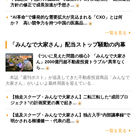
方針の修正で成長加速が予想さ…
“AI革命”で爆発的な需要拡大が見込まれる「CXO」とは何
か？ 高い競争力を持つ中国の医薬品…
一覧を見る
「みんなで大家さん」配当ストップ騒動の内幕
《ついに見えた問題の核心》「みんなで大家さ
ん」2000億円超不動産投資トラブル“異常なく
ら…
本誌『週刊ポスト』が追及してきた不動産投資商品「みんなで
大家さん」がいよいよ最終局面を迎えている…
【独走スクープ・みんなで大家さん】二転三転した“成田プロ
ジェクト”の計画変更の裏で起き…
【追及スクープ・みんなで大家さん】独占入手“内部議事録”で
明かされる柳瀬健一・代表の思…
一覧を見る