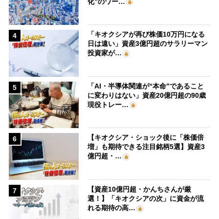
化”のワー…
「キオクシアが再び株価10万円になる
4
日は遠い」資産3億円超のサラリーマン
投資家が…
「AI・半導体関連が“本命”であること
5
に変わりはない」資産20億円超の90歳
現役トレー…
【キオクシア・ショック後に「株価倍
6
増」も期待できる注目銘柄5選】資産3
億円超・…
【資産10億円超・かんちさんが厳
7
選！】「キオクシアの次」に資金が流
れる期待の高…