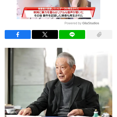
Powered by 
GliaStudios
Mute