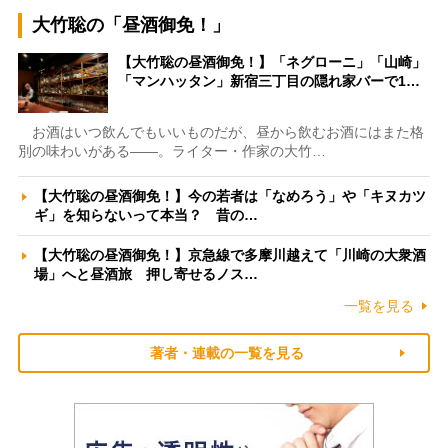
大竹聡の「昼酒御免！」
【大竹聡の昼酒御免！】「ネグローニ」「山崎」
「マンハッタン」新宿三丁目の隠れ家バーで1…
お酒はいつ飲んでもいいものだが、昼から飲むお酒にはまた格
別の味わいがある――。ライター・作家の大竹…
【大竹聡の昼酒御免！】今の若者は「なめろう」や「キヌカツ
ギ」を知らないって本当？ 昔の…
【大竹聡の昼酒御免！】京急線で多摩川越えて「川崎の大衆酒
場」へと昼酒旅 押し寄せるノス…
一覧を見る
著者・連載の一覧を見る