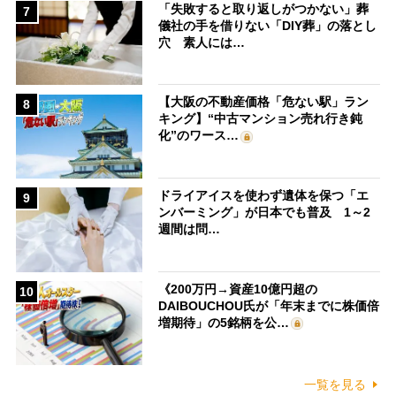
「失敗すると取り返しがつかない」葬
7
儀社の手を借りない「DIY葬」の落とし
穴 素人には…
【大阪の不動産価格「危ない駅」ラン
8
キング】“中古マンション売れ行き鈍
化”のワース…
ドライアイスを使わず遺体を保つ「エ
9
ンバーミング」が日本でも普及 1～2
週間は問…
《200万円→資産10億円超の
10
DAIBOUCHOU氏が「年末までに株価倍
増期待」の5銘柄を公…
一覧を見る