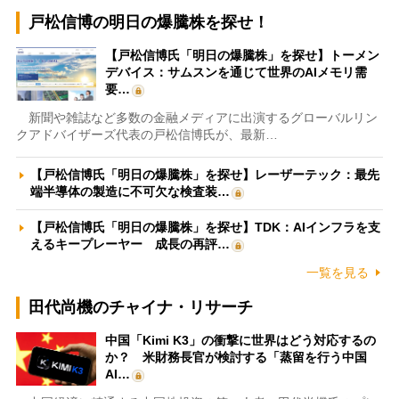
戸松信博の明日の爆騰株を探せ！
【戸松信博氏「明日の爆騰株」を探せ】トーメン
デバイス：サムスンを通じて世界のAIメモリ需
要…
新聞や雑誌など多数の金融メディアに出演するグローバルリン
クアドバイザーズ代表の戸松信博氏が、最新…
【戸松信博氏「明日の爆騰株」を探せ】レーザーテック：最先
端半導体の製造に不可欠な検査装…
【戸松信博氏「明日の爆騰株」を探せ】TDK：AIインフラを支
えるキープレーヤー 成長の再評…
一覧を見る
田代尚機のチャイナ・リサーチ
中国「Kimi K3」の衝撃に世界はどう対応するの
か？ 米財務長官が検討する「蒸留を行う中国
AI…