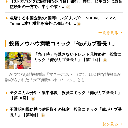
【3メガバンクは純利益5兆円超】銀行、商社、ゼネコンは最高
益続出の一方で、中小企業・…
急増する中国企業の“国籍ロンダリング” SHEIN、TikTok、
Temu…本社機能を海外に移転させ…
一覧を見る
投資ノウハウ満載コミック「俺がカブ番長！」
「売り時」を逃さないトレンド見極め術 投資コ
ミック「俺がカブ番長！」【第11回】
かつて投資情報雑誌「マネーポスト」にて、圧倒的な情報量が
詰め込まれた「天下無敵の株コミック」とし…
テクニカル分析・集中講義 投資コミック「俺がカブ番長！」
【第10回】
不透明相場に勝つ信用取引の極意 投資コミック「俺がカブ番
長！」【第9回】
一覧を見る