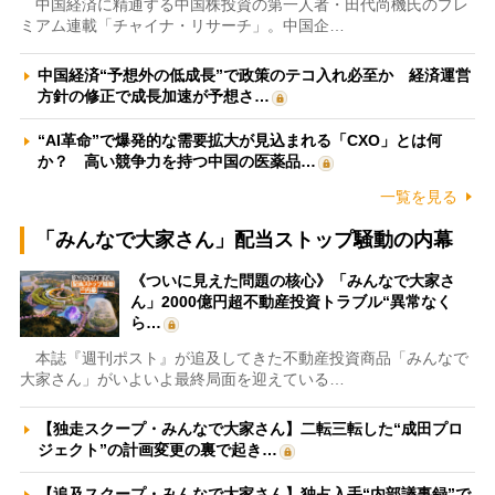
中国経済に精通する中国株投資の第一人者・田代尚機氏のプレ
ミアム連載「チャイナ・リサーチ」。中国企…
中国経済“予想外の低成長”で政策のテコ入れ必至か 経済運営
方針の修正で成長加速が予想さ…
“AI革命”で爆発的な需要拡大が見込まれる「CXO」とは何
か？ 高い競争力を持つ中国の医薬品…
一覧を見る
「みんなで大家さん」配当ストップ騒動の内幕
《ついに見えた問題の核心》「みんなで大家さ
ん」2000億円超不動産投資トラブル“異常なく
ら…
本誌『週刊ポスト』が追及してきた不動産投資商品「みんなで
大家さん」がいよいよ最終局面を迎えている…
【独走スクープ・みんなで大家さん】二転三転した“成田プロ
ジェクト”の計画変更の裏で起き…
【追及スクープ・みんなで大家さん】独占入手“内部議事録”で