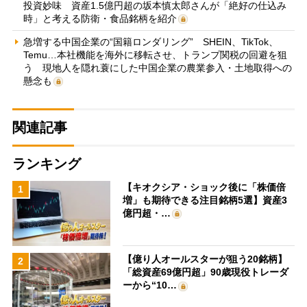
投資妙味 資産1.5億円超の坂本慎太郎さんが「絶好の仕込み
時」と考える防衛・食品銘柄を紹介
急増する中国企業の“国籍ロンダリング” SHEIN、TikTok、
Temu…本社機能を海外に移転させ、トランプ関税の回避を狙
う 現地人を隠れ蓑にした中国企業の農業参入・土地取得への
懸念も
関連記事
ランキング
【キオクシア・ショック後に「株価倍
1
増」も期待できる注目銘柄5選】資産3
億円超・…
【億り人オールスターが狙う20銘柄】
2
「総資産69億円超」90歳現役トレーダ
ーから“10…