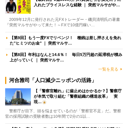
入れたプライスレスな経験 ｜ 突然マルサがや…
2009年12月に発行された元FXトレーダー・磯貝清明氏の著書
『突然マルサがやって来た！～FXで10億円稼い…
【第9回】もう一度FXでリベンジ！ 種銭は差し押さえを免れ
た”ヒミツのお金” ｜ 突然マルサ…
【第8回】年利はなんと14.6％！ 毎日5万円超の延滞税が積み
上がっていく ｜ 突然マルサ…
一覧を見る
河合雅司「人口減少ニッポンの活路」
【「警察官離れ」に歯止めはかかるか？】警察庁
が本気で取り組む「警察組織の構造改革」 実
現…
警察庁が目下、頭を悩ませているのが「警察官不足」だ。警察
官の採用試験の受験者数は10年間で2分の1以…