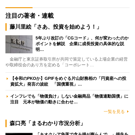
注目の著者・連載
藤川里絵「さあ、投資を始めよう！」
5年ぶり改訂の「CGコード」、何が変わったのか
ポイントを解説 企業に成長投資の具体的な説
明…
金融庁と東京証券取引所が共同で策定している上場企業の経営
や取締役会のあり方を定める「コーポレート…
【令和のPKOか】GPIFをめぐる片山財務相の「円資産への投
資拡大」発言の波紋 「国債重視」…
インフレでも「物価負け」しない金融商品「物価連動国債」に
注目 元本が物価の動きに合わせ…
一覧を見る
森口亮「まるわかり市況分析」
「キオクシア急落で含み損が膨らんで…」損失を