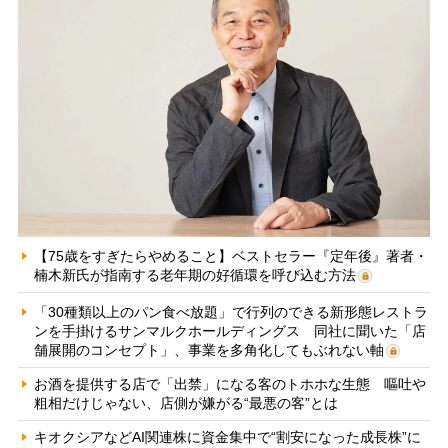
【75歳をすぎたらやめること】ベストセラー『定年後』著者・
楠木新氏が指南する老年期の好循環を呼び込む方法
「30種類以上のパン食べ放題」で行列のできる新形態レストラ
ンを手掛けるサンマルクホールディングス 同社に聞いた「店
舗展開のコンセプト」、事業を多角化してもぶれない軸
お酒を提供する店で「出禁」になる客のトホホな生態 嘔吐や
粗相だけじゃない、店側が嫌がる“最悪の客”とは
キオクシアなどAI関連株に資金集中で“割安になった成長株”に