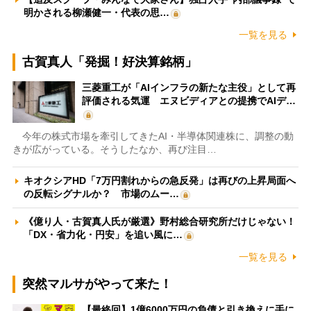
明かされる柳瀬健一・代表の思…
一覧を見る
古賀真人「発掘！好決算銘柄」
三菱重工が「AIインフラの新たな主役」として再
評価される気運 エヌビディアとの提携でAIデ…
今年の株式市場を牽引してきたAI・半導体関連株に、調整の動
きが広がっている。そうしたなか、再び注目…
キオクシアHD「7万円割れからの急反発」は再びの上昇局面へ
の反転シグナルか？ 市場のムー…
《億り人・古賀真人氏が厳選》野村総合研究所だけじゃない！
「DX・省力化・円安」を追い風に…
一覧を見る
突然マルサがやって来た！
【最終回】1億6000万円の負債と引き換えに手に