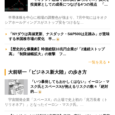
投資家としての成長につなげる4つの視点 「…
半導体株を中心に相場の調整色が強まり、7月中旬にはキオク
シアホールディングスがストップ安をつけるな…
「NYダウは高値更新、ナスダック・S&P500は足踏み」が意味
する米国株市場の変化 半…
【歴史的な爆騰劇】時価総額10兆円企業が「2連続ストップ
高」「制限値幅拡大」の衝撃 フ…
一覧を見る
大前研一「ビジネス新大陸」の歩き方
「いつ暴発してもおかしくはない」イーロン・マ
スク氏とスペースXが抱えるリスクの数々「絶対
的…
宇宙開発企業「スペースX」の上場で史上初の「兆万長者（ト
リリオネア）」となったイーロン・マスク氏。…