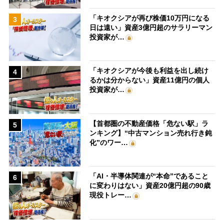
「キオクシアが再び株価10万円になる
3
日は遠い」資産3億円超のサラリーマン
投資家が…
「キオクシアが今後も利益を出し続け
4
るかは分からない」資産11億円の個人
投資家が…
【首都圏の不動産価格「危ない駅」ラ
5
ンキング】“中古マンション売れ行き鈍
化”のワー…
「AI・半導体関連が“本命”であること
6
に変わりはない」資産20億円超の90歳
現役トレー…