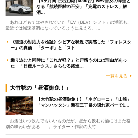
【4ヶ月間で受注累計6000台】BEV普及の障壁と
なる「航続距離の不安」「充電のストレス」解
消…
あれほどもてはやされていた「EV（BEV）シフト」の潮流も、
最近では減速基調になっているように見える。…
《雪道の対応力を検証》シビアな状況で実感した「フォレスタ
ー」の真価 「ターボ」と「スト…
乗り込むと同時に「これが軽？」と戸惑うのには理由があっ
た 「日産ルークス」さらなる躍進…
一覧を見る
大竹聡の「昼酒御免！」
【大竹聡の昼酒御免！】「ネグローニ」「山崎」
「マンハッタン」新宿三丁目の隠れ家バーで1…
お酒はいつ飲んでもいいものだが、昼から飲むお酒にはまた格
別の味わいがある――。ライター・作家の大竹…