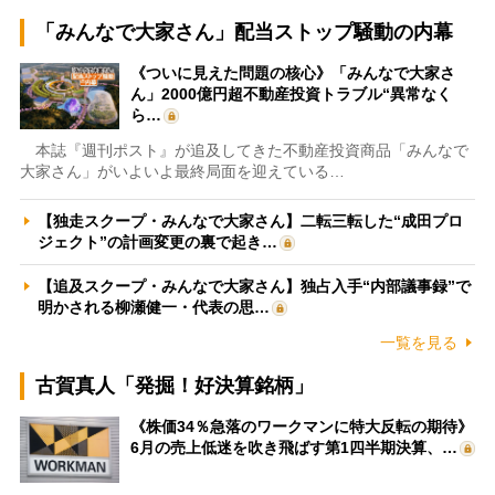
「みんなで大家さん」配当ストップ騒動の内幕
《ついに見えた問題の核心》「みんなで大家さ
ん」2000億円超不動産投資トラブル“異常なく
ら…
本誌『週刊ポスト』が追及してきた不動産投資商品「みんなで
大家さん」がいよいよ最終局面を迎えている…
【独走スクープ・みんなで大家さん】二転三転した“成田プロ
ジェクト”の計画変更の裏で起き…
【追及スクープ・みんなで大家さん】独占入手“内部議事録”で
明かされる柳瀬健一・代表の思…
一覧を見る
古賀真人「発掘！好決算銘柄」
《株価34％急落のワークマンに特大反転の期待》
6月の売上低迷を吹き飛ばす第1四半期決算、…