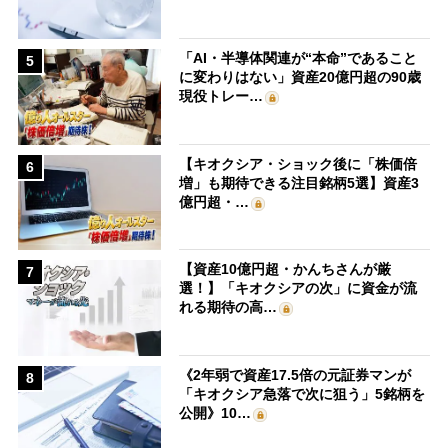
「AI・半導体関連が“本命”であること
5
に変わりはない」資産20億円超の90歳
現役トレー…
【キオクシア・ショック後に「株価倍
6
増」も期待できる注目銘柄5選】資産3
億円超・…
【資産10億円超・かんちさんが厳
7
選！】「キオクシアの次」に資金が流
れる期待の高…
《2年弱で資産17.5倍の元証券マンが
8
「キオクシア急落で次に狙う」5銘柄を
公開》10…