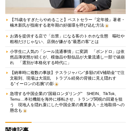
【75歳をすぎたらやめること】ベストセラー『定年後』著者・
楠木新氏が指南する老年期の好循環を呼び込む方法
お酒を提供する店で「出禁」になる客のトホホな生態 嘔吐や
粗相だけじゃない、店側が嫌がる“最悪の客”とは
小学生に人気の「シール流通事情」に変調 「ボンドロ」は依
然品薄状態が続くが、模倣品や類似品が大量流通し一部で値崩
れ 「選別が本格化する時代に」
【納車時に複数の事故】テスラジャパン“多額のEV補助金”で注
文殺到、現場は大混乱 トラブル続発の背後に見え隠れす
る“イーロンの右腕”の影
急増する中国企業の“国籍ロンダリング” SHEIN、TikTok、
Temu…本社機能を海外に移転させ、トランプ関税の回避を狙
う 現地人を隠れ蓑にした中国企業の農業参入・土地取得への
懸念も
関連記事