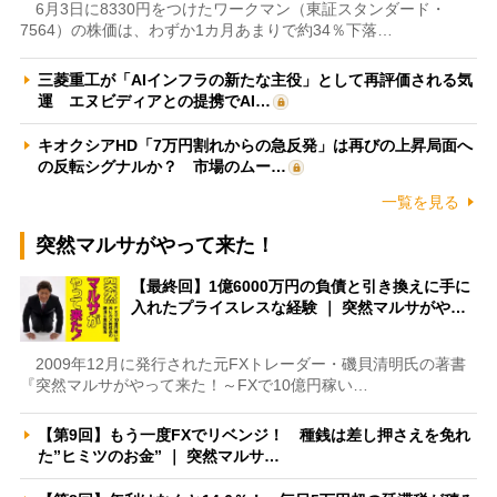
6月3日に8330円をつけたワークマン（東証スタンダード・
7564）の株価は、わずか1カ月あまりで約34％下落…
三菱重工が「AIインフラの新たな主役」として再評価される気
運 エヌビディアとの提携でAI…
キオクシアHD「7万円割れからの急反発」は再びの上昇局面へ
の反転シグナルか？ 市場のムー…
一覧を見る
突然マルサがやって来た！
【最終回】1億6000万円の負債と引き換えに手に
入れたプライスレスな経験 ｜ 突然マルサがや…
2009年12月に発行された元FXトレーダー・磯貝清明氏の著書
『突然マルサがやって来た！～FXで10億円稼い…
【第9回】もう一度FXでリベンジ！ 種銭は差し押さえを免れ
た”ヒミツのお金” ｜ 突然マルサ…