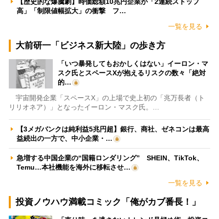
【歴史的な爆騰劇】時価総額10兆円企業が「2連続ストップ
高」「制限値幅拡大」の衝撃 フ…
一覧を見る
大前研一「ビジネス新大陸」の歩き方
「いつ暴発してもおかしくはない」イーロン・マ
スク氏とスペースXが抱えるリスクの数々「絶対
的…
宇宙開発企業「スペースX」の上場で史上初の「兆万長者（ト
リリオネア）」となったイーロン・マスク氏。…
【3メガバンクは純利益5兆円超】銀行、商社、ゼネコンは最高
益続出の一方で、中小企業・…
急増する中国企業の“国籍ロンダリング” SHEIN、TikTok、
Temu…本社機能を海外に移転させ…
一覧を見る
投資ノウハウ満載コミック「俺がカブ番長！」