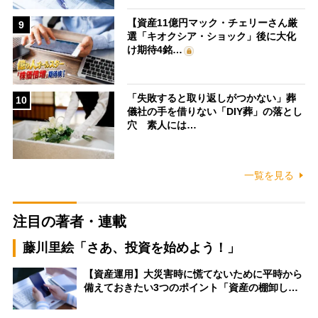
【資産11億円マック・チェリーさん厳
9
選「キオクシア・ショック」後に大化
け期待4銘…
「失敗すると取り返しがつかない」葬
10
儀社の手を借りない「DIY葬」の落とし
穴 素人には…
一覧を見る
注目の著者・連載
藤川里絵「さあ、投資を始めよう！」
【資産運用】大災害時に慌てないために平時から
備えておきたい3つのポイント「資産の棚卸し…