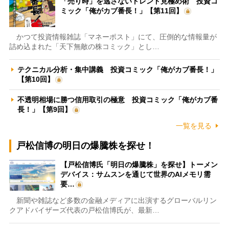
「売り時」を逃さないトレンド見極め術 投資コ
ミック「俺がカブ番長！」【第11回】
かつて投資情報雑誌「マネーポスト」にて、圧倒的な情報量が
詰め込まれた「天下無敵の株コミック」とし…
テクニカル分析・集中講義 投資コミック「俺がカブ番長！」
【第10回】
不透明相場に勝つ信用取引の極意 投資コミック「俺がカブ番
長！」【第9回】
一覧を見る
戸松信博の明日の爆騰株を探せ！
【戸松信博氏「明日の爆騰株」を探せ】トーメン
デバイス：サムスンを通じて世界のAIメモリ需
要…
新聞や雑誌など多数の金融メディアに出演するグローバルリン
クアドバイザーズ代表の戸松信博氏が、最新…