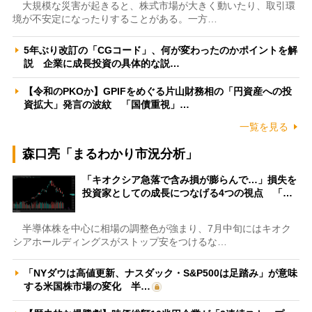
大規模な災害が起きると、株式市場が大きく動いたり、取引環
境が不安定になったりすることがある。一方…
5年ぶり改訂の「CGコード」、何が変わったのかポイントを解
説 企業に成長投資の具体的な説…
【令和のPKOか】GPIFをめぐる片山財務相の「円資産への投
資拡大」発言の波紋 「国債重視」…
一覧を見る
森口亮「まるわかり市況分析」
「キオクシア急落で含み損が膨らんで…」損失を
投資家としての成長につなげる4つの視点 「…
半導体株を中心に相場の調整色が強まり、7月中旬にはキオク
シアホールディングスがストップ安をつけるな…
「NYダウは高値更新、ナスダック・S&P500は足踏み」が意味
する米国株市場の変化 半…