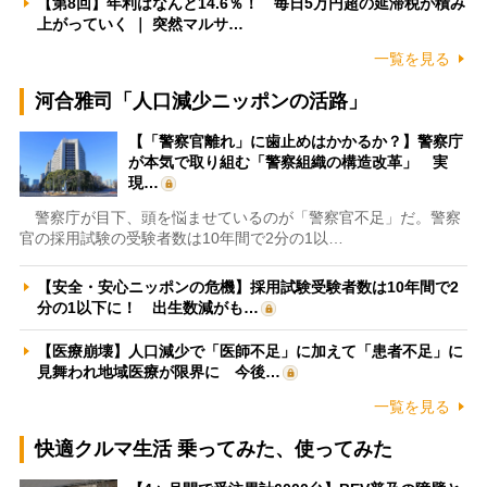
【第8回】年利はなんと14.6％！ 毎日5万円超の延滞税が積み
上がっていく ｜ 突然マルサ…
一覧を見る
河合雅司「人口減少ニッポンの活路」
【「警察官離れ」に歯止めはかかるか？】警察庁
が本気で取り組む「警察組織の構造改革」 実
現…
警察庁が目下、頭を悩ませているのが「警察官不足」だ。警察
官の採用試験の受験者数は10年間で2分の1以…
【安全・安心ニッポンの危機】採用試験受験者数は10年間で2
分の1以下に！ 出生数減がも…
【医療崩壊】人口減少で「医師不足」に加えて「患者不足」に
見舞われ地域医療が限界に 今後…
一覧を見る
快適クルマ生活 乗ってみた、使ってみた