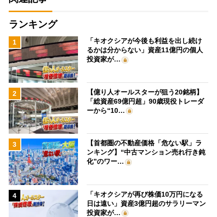
ランキング
「キオクシアが今後も利益を出し続け
1
るかは分からない」資産11億円の個人
投資家が…
【億り人オールスターが狙う20銘柄】
2
「総資産69億円超」90歳現役トレーダ
ーから“10…
【首都圏の不動産価格「危ない駅」ラ
3
ンキング】“中古マンション売れ行き鈍
化”のワー…
「キオクシアが再び株価10万円になる
4
日は遠い」資産3億円超のサラリーマン
投資家が…