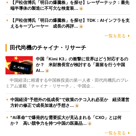
【戸松信博氏「明日の爆騰株」を探せ】レーザーテック：最先
端半導体の製造に不可欠な検査装…
【戸松信博氏「明日の爆騰株」を探せ】TDK：AIインフラを支
えるキープレーヤー 成長の再評…
一覧を見る
田代尚機のチャイナ・リサーチ
中国「Kimi K3」の衝撃に世界はどう対応するの
か？ 米財務長官が検討する「蒸留を行う中国
AI…
中国経済に精通する中国株投資の第一人者・田代尚機氏のプレ
ミアム連載「チャイナ・リサーチ」。中国企…
中国経済“予想外の低成長”で政策のテコ入れ必至か 経済運営
方針の修正で成長加速が予想さ…
“AI革命”で爆発的な需要拡大が見込まれる「CXO」とは何
か？ 高い競争力を持つ中国の医薬品…
一覧を見る