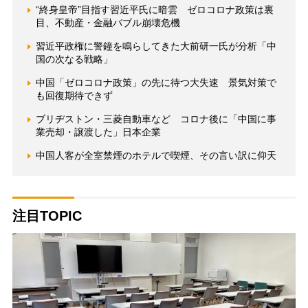
“終身皇帝”目指す習近平氏に暗雲 ゼロコロナ政策は裏
目、不動産・金融バブル崩壊危機
習近平政権に警鐘を鳴らしてきた大前研一氏が分析「中
国の次なる戦略」
中国「ゼロコロナ政策」の先に待つ大失速 景気対策で
も回復期待できず
ブリヂストン・三菱自動車など コロナ後に「中国に事
業売却・譲渡した」日本企業
中国人客が全室禁煙のホテルで喫煙、その言い訳に仰天
注目TOPIC