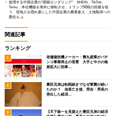
急増する中国企業の“国籍ロンダリング” SHEIN、TikTok、
Temu…本社機能を海外に移転させ、トランプ関税の回避を狙
う 現地人を隠れ蓑にした中国企業の農業参入・土地取得への
懸念も
関連記事
ランキング
老舗遊技機メーカー・豊丸産業がパチ
1
ンコ事業停止の背景 大手と中小の格
差拡大に拍車…
豊臣兄弟は転戦続きでなぜ軍費が続い
2
たのか？ 信長亡き後、秀吉・秀長の
突出した経済…
【天下統一を見据えた豊臣兄弟の経済
3