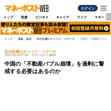
ログイン
トップ
投資
ビジネス
キャリア
ライフ
マネー
トップ
連載・著者
田代尚機のチャイナ・リサーチ
中国の「不動産バブル崩
田代尚機のチャイナ・リサーチ
2022.09.14 07:00
マネーポストWEB
中国の「不動産バブル崩壊」を過剰に警
戒する必要はあるのか
Loaded
:
100.00%
/
Unmute