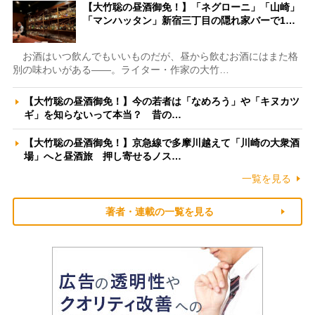
【大竹聡の昼酒御免！】「ネグローニ」「山崎」
「マンハッタン」新宿三丁目の隠れ家バーで1…
お酒はいつ飲んでもいいものだが、昼から飲むお酒にはまた格
別の味わいがある――。ライター・作家の大竹…
【大竹聡の昼酒御免！】今の若者は「なめろう」や「キヌカツ
ギ」を知らないって本当？ 昔の…
【大竹聡の昼酒御免！】京急線で多摩川越えて「川崎の大衆酒
場」へと昼酒旅 押し寄せるノス…
一覧を見る
著者・連載の一覧を見る