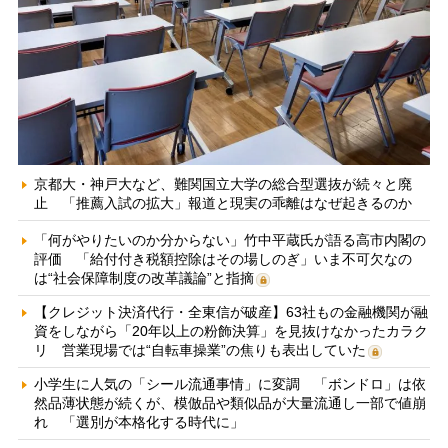
京都大・神戸大など、難関国立大学の総合型選抜が続々と廃
止 「推薦入試の拡大」報道と現実の乖離はなぜ起きるのか
「何がやりたいのか分からない」竹中平蔵氏が語る高市内閣の
評価 「給付付き税額控除はその場しのぎ」いま不可欠なの
は“社会保障制度の改革議論”と指摘
【クレジット決済代行・全東信が破産】63社もの金融機関が融
資をしながら「20年以上の粉飾決算」を見抜けなかったカラク
リ 営業現場では“自転車操業”の焦りも表出していた
小学生に人気の「シール流通事情」に変調 「ボンドロ」は依
然品薄状態が続くが、模倣品や類似品が大量流通し一部で値崩
れ 「選別が本格化する時代に」