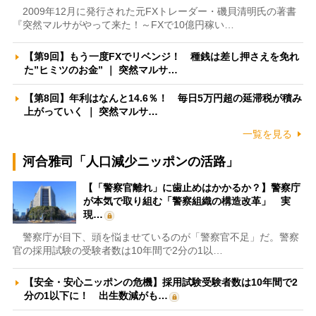
2009年12月に発行された元FXトレーダー・磯貝清明氏の著書
『突然マルサがやって来た！～FXで10億円稼い…
【第9回】もう一度FXでリベンジ！ 種銭は差し押さえを免れ
た”ヒミツのお金” ｜ 突然マルサ…
【第8回】年利はなんと14.6％！ 毎日5万円超の延滞税が積み
上がっていく ｜ 突然マルサ…
一覧を見る
河合雅司「人口減少ニッポンの活路」
【「警察官離れ」に歯止めはかかるか？】警察庁
が本気で取り組む「警察組織の構造改革」 実
現…
警察庁が目下、頭を悩ませているのが「警察官不足」だ。警察
官の採用試験の受験者数は10年間で2分の1以…
【安全・安心ニッポンの危機】採用試験受験者数は10年間で2
分の1以下に！ 出生数減がも…