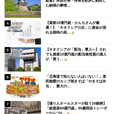
政策】秀吉が弟・秀長を紀伊に転封し
た納得の事情…
【資産10億円超・かんちさんが厳
4
選！】「キオクシアの次」に資金が流
れる期待の高…
【キオクシアが「配当」導入へ】それ
5
でも資産10億円超の配当株投資の達人
が「買う…
「北海道で知らない人はいない！」道
6
民熱愛のカップ焼きそば「やきそば弁
当」、最大の…
【億り人オールスターが狙う20銘柄】
7
「総資産69億円超」90歳現役トレーダ
ーから“10…