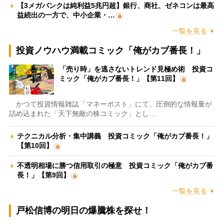
【3メガバンクは純利益5兆円超】銀行、商社、ゼネコンは最高
益続出の一方で、中小企業・…
一覧を見る
投資ノウハウ満載コミック「俺がカブ番長！」
「売り時」を逃さないトレンド見極め術 投資コ
ミック「俺がカブ番長！」【第11回】
かつて投資情報雑誌「マネーポスト」にて、圧倒的な情報量が
詰め込まれた「天下無敵の株コミック」とし…
テクニカル分析・集中講義 投資コミック「俺がカブ番長！」
【第10回】
不透明相場に勝つ信用取引の極意 投資コミック「俺がカブ番
長！」【第9回】
一覧を見る
戸松信博の明日の爆騰株を探せ！