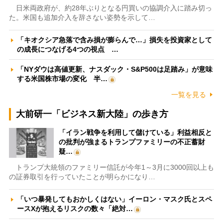
日米両政府が、約28年ぶりとなる円買いの協調介入に踏み切っ
た。米国も追加介入を辞さない姿勢を示して…
「キオクシア急落で含み損が膨らんで…」損失を投資家として
の成長につなげる4つの視点 …
「NYダウは高値更新、ナスダック・S&P500は足踏み」が意味
する米国株市場の変化 半…
一覧を見る
大前研一「ビジネス新大陸」の歩き方
「イラン戦争を利用して儲けている」利益相反と
の批判が強まるトランプファミリーの不正蓄財
疑…
トランプ大統領のファミリー信託が今年1～3月に3000回以上も
の証券取引を行っていたことが明らかになり…
「いつ暴発してもおかしくはない」イーロン・マスク氏とスペ
ースXが抱えるリスクの数々「絶対…