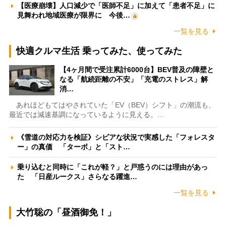
【医療崩壊】人口減少で「医師不足」に加えて「患者不足」に
見舞われ地域医療が限界に 今後…
一覧を見る
快適クルマ生活 乗ってみた、使ってみた
【4ヶ月間で受注累計6000台】BEV普及の障壁と
なる「航続距離の不安」「充電のストレス」解
消…
あれほどもてはやされていた「EV（BEV）シフト」の潮流も、
最近では減速基調になっているように見える。…
《雪道の対応力を検証》シビアな状況で実感した「フォレスタ
ー」の真価 「ターボ」と「スト…
乗り込むと同時に「これが軽？」と戸惑うのには理由があっ
た 「日産ルークス」さらなる躍進…
一覧を見る
大竹聡の「昼酒御免！」