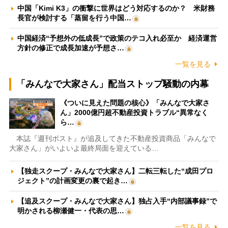
中国「Kimi K3」の衝撃に世界はどう対応するのか？ 米財務
長官が検討する「蒸留を行う中国…
中国経済“予想外の低成長”で政策のテコ入れ必至か 経済運営
方針の修正で成長加速が予想さ…
一覧を見る
「みんなで大家さん」配当ストップ騒動の内幕
《ついに見えた問題の核心》「みんなで大家さ
ん」2000億円超不動産投資トラブル“異常なく
ら…
本誌『週刊ポスト』が追及してきた不動産投資商品「みんなで
大家さん」がいよいよ最終局面を迎えている…
【独走スクープ・みんなで大家さん】二転三転した“成田プロ
ジェクト”の計画変更の裏で起き…
【追及スクープ・みんなで大家さん】独占入手“内部議事録”で
明かされる柳瀬健一・代表の思…
一覧を見る