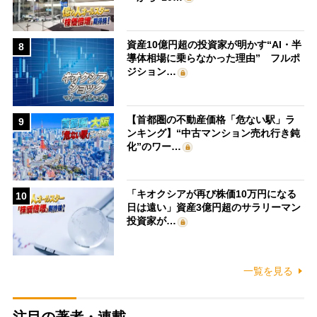
資産10億円超の投資家が明かす“AI・半
8
導体相場に乗らなかった理由” フルポ
ジション…
【首都圏の不動産価格「危ない駅」ラ
9
ンキング】“中古マンション売れ行き鈍
化”のワー…
「キオクシアが再び株価10万円になる
10
日は遠い」資産3億円超のサラリーマン
投資家が…
一覧を見る
注目の著者・連載