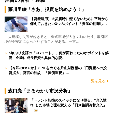
藤川里絵「さあ、投資を始めよう！」
【資産運用】大災害時に慌てないために平時から
備えておきたい3つのポイント「資産の棚卸し…
大規模な災害が起きると、株式市場が大きく動いたり、取引環
境が不安定になったりすることがある。一方…
5年ぶり改訂の「CGコード」、何が変わったのかポイントを解
説 企業に成長投資の具体的な説…
【令和のPKOか】GPIFをめぐる片山財務相の「円資産への投
資拡大」発言の波紋 「国債重視」…
一覧を見る
森口亮「まるわかり市況分析」
「トレンド転換のスイッチになり得る」“介入慣
れ”した市場心理を変える「日米協調為替介入」
…