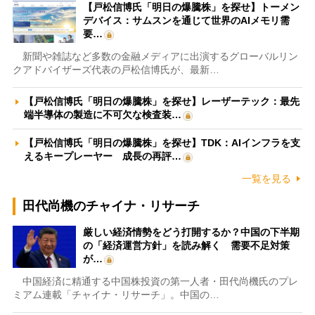
【戸松信博氏「明日の爆騰株」を探せ】トーメン
デバイス：サムスンを通じて世界のAIメモリ需
要…
新聞や雑誌など多数の金融メディアに出演するグローバルリン
クアドバイザーズ代表の戸松信博氏が、最新…
【戸松信博氏「明日の爆騰株」を探せ】レーザーテック：最先
端半導体の製造に不可欠な検査装…
【戸松信博氏「明日の爆騰株」を探せ】TDK：AIインフラを支
えるキープレーヤー 成長の再評…
一覧を見る
田代尚機のチャイナ・リサーチ
厳しい経済情勢をどう打開するか？中国の下半期
の「経済運営方針」を読み解く 需要不足対策
が…
中国経済に精通する中国株投資の第一人者・田代尚機氏のプレ
ミアム連載「チャイナ・リサーチ」。中国の…