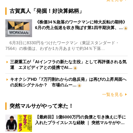
古賀真人「発掘！好決算銘柄」
《株価34％急落のワークマンに特大反転の期待》
6月の売上低迷を吹き飛ばす第1四半期決算、…
6月3日に8330円をつけたワークマン（東証スタンダード・
7564）の株価は、わずか1カ月あまりで約34％下落…
三菱重工が「AIインフラの新たな主役」として再評価される気
運 エヌビディアとの提携でAI…
キオクシアHD「7万円割れからの急反発」は再びの上昇局面へ
の反転シグナルか？ 市場のムー…
一覧を見る
突然マルサがやって来た！
【最終回】1億6000万円の負債と引き換えに手に
入れたプライスレスな経験 ｜ 突然マルサがや…