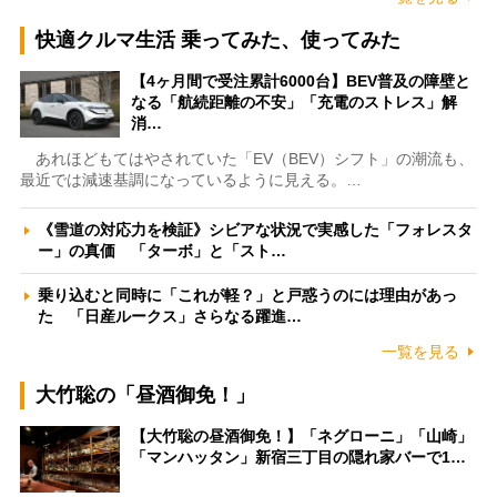
快適クルマ生活 乗ってみた、使ってみた
【4ヶ月間で受注累計6000台】BEV普及の障壁と
なる「航続距離の不安」「充電のストレス」解
消…
あれほどもてはやされていた「EV（BEV）シフト」の潮流も、
最近では減速基調になっているように見える。…
《雪道の対応力を検証》シビアな状況で実感した「フォレスタ
ー」の真価 「ターボ」と「スト…
乗り込むと同時に「これが軽？」と戸惑うのには理由があっ
た 「日産ルークス」さらなる躍進…
一覧を見る
大竹聡の「昼酒御免！」
【大竹聡の昼酒御免！】「ネグローニ」「山崎」
「マンハッタン」新宿三丁目の隠れ家バーで1…