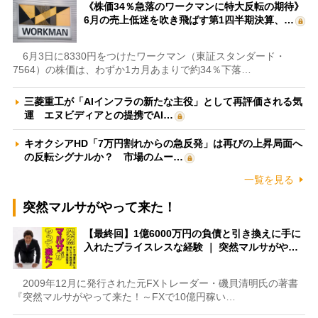
《株価34％急落のワークマンに特大反転の期待》
6月の売上低迷を吹き飛ばす第1四半期決算、…
6月3日に8330円をつけたワークマン（東証スタンダード・
7564）の株価は、わずか1カ月あまりで約34％下落…
三菱重工が「AIインフラの新たな主役」として再評価される気
運 エヌビディアとの提携でAI…
キオクシアHD「7万円割れからの急反発」は再びの上昇局面へ
の反転シグナルか？ 市場のムー…
一覧を見る
突然マルサがやって来た！
【最終回】1億6000万円の負債と引き換えに手に
入れたプライスレスな経験 ｜ 突然マルサがや…
2009年12月に発行された元FXトレーダー・磯貝清明氏の著書
『突然マルサがやって来た！～FXで10億円稼い…