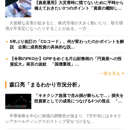
【資産運用】大災害時に慌てないために平時から
備えておきたい3つのポイント「資産の棚卸し…
大規模な災害が起きると、株式市場が大きく動いたり、取引環
境が不安定になったりすることがある。一方…
5年ぶり改訂の「CGコード」、何が変わったのかポイントを解
説 企業に成長投資の具体的な説…
【令和のPKOか】GPIFをめぐる片山財務相の「円資産への投
資拡大」発言の波紋 「国債重視」…
一覧を見る
森口亮「まるわかり市況分析」
「キオクシア急落で含み損が膨らんで…」損失を
投資家としての成長につなげる4つの視点 「…
半導体株を中心に相場の調整色が強まり、7月中旬にはキオク
シアホールディングスがストップ安をつけるな…