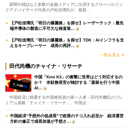
新聞や雑誌など多数の金融メディアに出演するグローバルリン
クアドバイザーズ代表の戸松信博氏が、最新…
【戸松信博氏「明日の爆騰株」を探せ】レーザーテック：最先
端半導体の製造に不可欠な検査装…
【戸松信博氏「明日の爆騰株」を探せ】TDK：AIインフラを支
えるキープレーヤー 成長の再評…
一覧を見る
田代尚機のチャイナ・リサーチ
中国「Kimi K3」の衝撃に世界はどう対応するの
か？ 米財務長官が検討する「蒸留を行う中国
AI…
中国経済に精通する中国株投資の第一人者・田代尚機氏のプレ
ミアム連載「チャイナ・リサーチ」。中国企…
中国経済“予想外の低成長”で政策のテコ入れ必至か 経済運営
方針の修正で成長加速が予想さ…