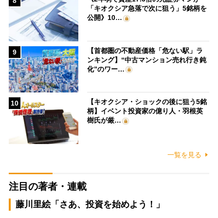
8
「キオクシア急落で次に狙う」5銘柄を
公開》10…
【首都圏の不動産価格「危ない駅」ラ
9
ンキング】“中古マンション売れ行き鈍
化”のワー…
【キオクシア・ショックの後に狙う5銘
10
柄】イベント投資家の億り人・羽根英
樹氏が厳…
一覧を見る
注目の著者・連載
藤川里絵「さあ、投資を始めよう！」