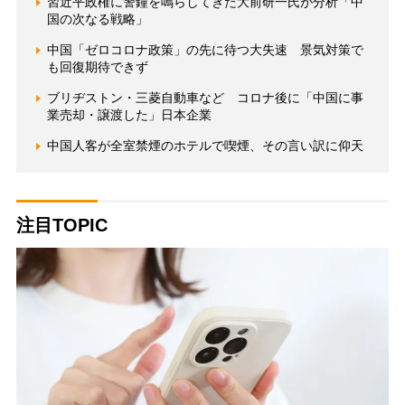
習近平政権に警鐘を鳴らしてきた大前研一氏が分析「中
国の次なる戦略」
中国「ゼロコロナ政策」の先に待つ大失速 景気対策で
も回復期待できず
ブリヂストン・三菱自動車など コロナ後に「中国に事
業売却・譲渡した」日本企業
中国人客が全室禁煙のホテルで喫煙、その言い訳に仰天
注目TOPIC