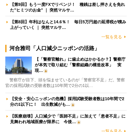
【第9回】もう一度FXでリベンジ！ 種銭は差し押さえを免れ
た”ヒミツのお金” ｜ 突然マルサ…
【第8回】年利はなんと14.6％！ 毎日5万円超の延滞税が積み
上がっていく ｜ 突然マルサ…
一覧を見る
河合雅司「人口減少ニッポンの活路」
【「警察官離れ」に歯止めはかかるか？】警察庁
が本気で取り組む「警察組織の構造改革」 実
現…
警察庁が目下、頭を悩ませているのが「警察官不足」だ。警察
官の採用試験の受験者数は10年間で2分の1以…
【安全・安心ニッポンの危機】採用試験受験者数は10年間で2
分の1以下に！ 出生数減がも…
【医療崩壊】人口減少で「医師不足」に加えて「患者不足」に
見舞われ地域医療が限界に 今後…
一覧を見る