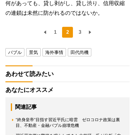
何があっても、貸し剥がし、貸し渋り、信用収縮
の連鎖は未然に防がれるのではないか。
1
2
3
バブル
景気
海外事情
田代尚機
あわせて読みたい
あなたにオススメ
関連記事
“終身皇帝”目指す習近平氏に暗雲 ゼロコロナ政策は裏
目、不動産・金融バブル崩壊危機