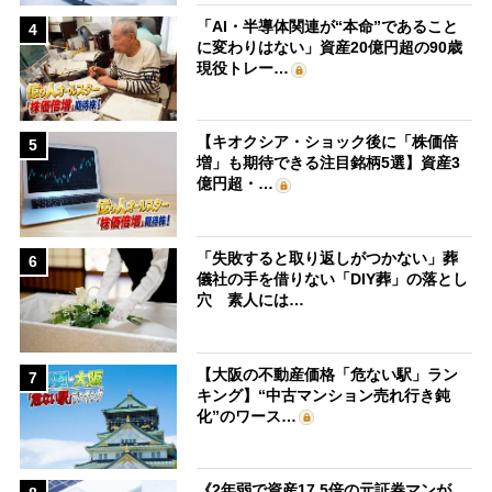
「AI・半導体関連が“本命”であること
4
に変わりはない」資産20億円超の90歳
現役トレー…
【キオクシア・ショック後に「株価倍
5
増」も期待できる注目銘柄5選】資産3
億円超・…
「失敗すると取り返しがつかない」葬
6
儀社の手を借りない「DIY葬」の落とし
穴 素人には…
【大阪の不動産価格「危ない駅」ラン
7
キング】“中古マンション売れ行き鈍
化”のワース…
《2年弱で資産17.5倍の元証券マンが