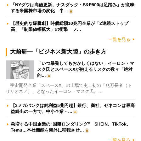
「NYダウは高値更新、ナスダック・S&P500は足踏み」が意味
する米国株市場の変化 半…
【歴史的な爆騰劇】時価総額10兆円企業が「2連続ストップ
高」「制限値幅拡大」の衝撃 フ…
一覧を見る
大前研一「ビジネス新大陸」の歩き方
「いつ暴発してもおかしくはない」イーロン・マ
スク氏とスペースXが抱えるリスクの数々「絶対
的…
宇宙開発企業「スペースX」の上場で史上初の「兆万長者（ト
リリオネア）」となったイーロン・マスク氏。…
【3メガバンクは純利益5兆円超】銀行、商社、ゼネコンは最高
益続出の一方で、中小企業・…
急増する中国企業の“国籍ロンダリング” SHEIN、TikTok、
Temu…本社機能を海外に移転させ…
一覧を見る