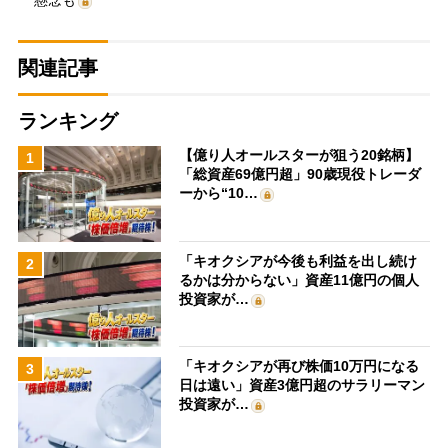
懸念も
関連記事
ランキング
【億り人オールスターが狙う20銘柄】
1
「総資産69億円超」90歳現役トレーダ
ーから“10…
「キオクシアが今後も利益を出し続け
2
るかは分からない」資産11億円の個人
投資家が…
「キオクシアが再び株価10万円になる
3
日は遠い」資産3億円超のサラリーマン
投資家が…