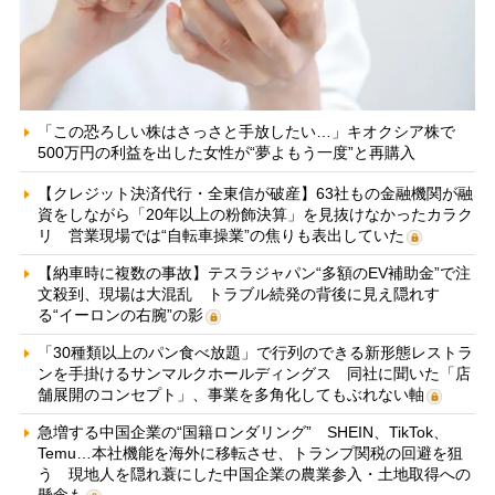
「この恐ろしい株はさっさと手放したい…」キオクシア株で
500万円の利益を出した女性が“夢よもう一度”と再購入
【クレジット決済代行・全東信が破産】63社もの金融機関が融
資をしながら「20年以上の粉飾決算」を見抜けなかったカラク
リ 営業現場では“自転車操業”の焦りも表出していた
【納車時に複数の事故】テスラジャパン“多額のEV補助金”で注
文殺到、現場は大混乱 トラブル続発の背後に見え隠れす
る“イーロンの右腕”の影
「30種類以上のパン食べ放題」で行列のできる新形態レストラ
ンを手掛けるサンマルクホールディングス 同社に聞いた「店
舗展開のコンセプト」、事業を多角化してもぶれない軸
急増する中国企業の“国籍ロンダリング” SHEIN、TikTok、
Temu…本社機能を海外に移転させ、トランプ関税の回避を狙
う 現地人を隠れ蓑にした中国企業の農業参入・土地取得への