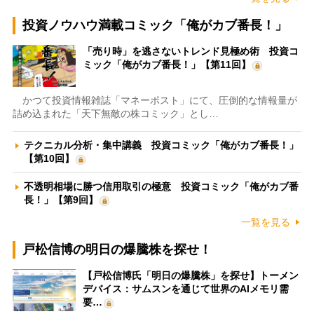
投資ノウハウ満載コミック「俺がカブ番長！」
「売り時」を逃さないトレンド見極め術 投資コ
ミック「俺がカブ番長！」【第11回】
かつて投資情報雑誌「マネーポスト」にて、圧倒的な情報量が
詰め込まれた「天下無敵の株コミック」とし…
テクニカル分析・集中講義 投資コミック「俺がカブ番長！」
【第10回】
不透明相場に勝つ信用取引の極意 投資コミック「俺がカブ番
長！」【第9回】
一覧を見る
戸松信博の明日の爆騰株を探せ！
【戸松信博氏「明日の爆騰株」を探せ】トーメン
デバイス：サムスンを通じて世界のAIメモリ需
要…