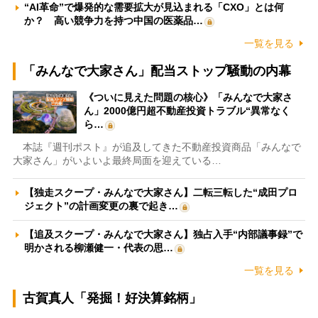
“AI革命”で爆発的な需要拡大が見込まれる「CXO」とは何
か？ 高い競争力を持つ中国の医薬品…
一覧を見る
「みんなで大家さん」配当ストップ騒動の内幕
《ついに見えた問題の核心》「みんなで大家さ
ん」2000億円超不動産投資トラブル“異常なく
ら…
本誌『週刊ポスト』が追及してきた不動産投資商品「みんなで
大家さん」がいよいよ最終局面を迎えている…
【独走スクープ・みんなで大家さん】二転三転した“成田プロ
ジェクト”の計画変更の裏で起き…
【追及スクープ・みんなで大家さん】独占入手“内部議事録”で
明かされる柳瀬健一・代表の思…
一覧を見る
古賀真人「発掘！好決算銘柄」