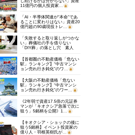
し続けるかは分からない」資産
11億円の個人投資家…
「AI・半導体関連が“本命”であ
ることに変わりはない」資産20
億円超の90歳現役トレ…
「失敗すると取り返しがつかな
い」葬儀社の手を借りない
「DIY葬」の落とし穴 素人
に…
【首都圏の不動産価格「危ない
駅」ランキング】“中古マンシ
ョン売れ行き鈍化”のワ…
【大阪の不動産価格「危ない
駅」ランキング】“中古マンシ
ョン売れ行き鈍化”のワー…
《2年弱で資産17.5倍の元証券
マンが「キオクシア急落で次に
狙う」5銘柄を公開》1…
【キオクシア・ショックの後に
狙う5銘柄】イベント投資家の
億り人・羽根英樹氏が…