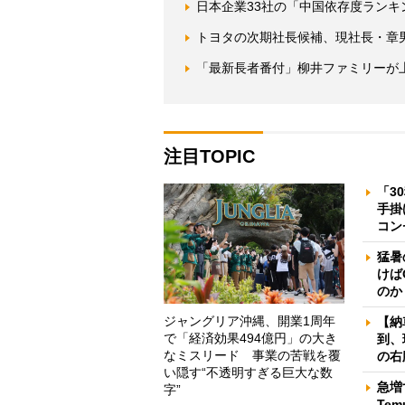
日本企業33社の「中国依存度ランキ
トヨタの次期社長候補、現社長・章
「最新長者番付」柳井ファミリーが
注目TOPIC
「3
手掛
コン
猛暑
けば
のか
ジャングリア沖縄、開業1周年
【納
で「経済効果494億円」の大き
到、
なミスリード 事業の苦戦を覆
の右
い隠す“不透明すぎる巨大な数
急増
字”
Te