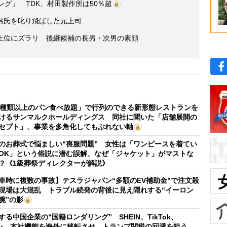
ング」 TDK、村田製作所は50％超
男氏を叱り飛ばした元上司
上位にズラリ 後継候補の長男・次男の素顔
0種類以上のパン食べ放題」で行列のできる新形態レストランを
けるサンマルクホールディングス 同社に聞いた「店舗展開の
セプト」、事業を多角化してもぶれない軸
のお葬式で悩ましい“喪服問題” 女性は「ワンピースを着てい
OK」という俗説に潜む誤解、なぜ「ジャケット」がマストな
？《1級葬祭ディレクターが解説》
車時に複数の事故】テスラジャパン“多額のEV補助金”で注文殺
現場は大混乱 トラブル続発の背後に見え隠れする“イーロン
腕”の影
する中国企業の“国籍ロンダリング” SHEIN、TikTok、
mu…本社機能を海外に移転させ、トランプ関税の回避を狙う