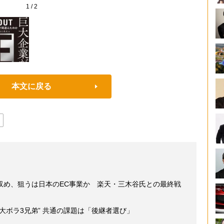
1
/
2
本文に戻る
収め、狙うは日本のEC事業か 楽天・三木谷氏との最終戦
大ボラ3兄弟” 共通の課題は「後継者選び」