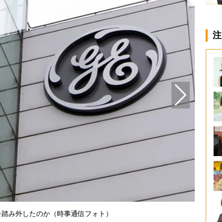
注
『GE
を踏み外したのか（時事通信フォト）