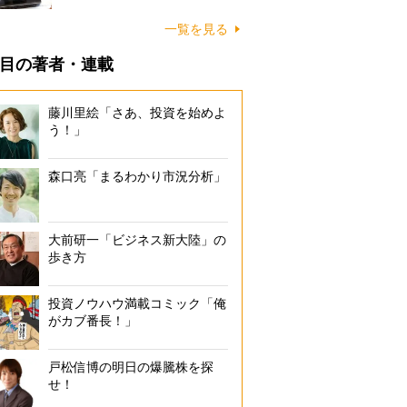
一覧を見る
目の著者・連載
藤川里絵「さあ、投資を始めよ
う！」
森口亮「まるわかり市況分析」
大前研一「ビジネス新大陸」の
歩き方
投資ノウハウ満載コミック「俺
がカブ番長！」
戸松信博の明日の爆騰株を探
せ！
帝国盛衰史──｢最強企業｣だった組織はどこで間違えたのか』（著・トー
ン／訳・御立英史）