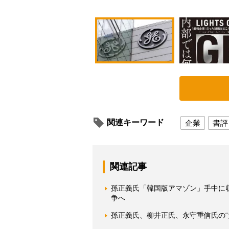
関連キーワード
企業
書評
関連記事
孫正義氏「韓国版アマゾン」手中に
争へ
孫正義氏、柳井正氏、永守重信氏の“