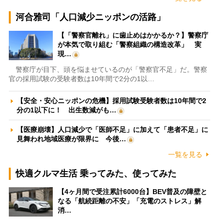
河合雅司「人口減少ニッポンの活路」
【「警察官離れ」に歯止めはかかるか？】警察庁
が本気で取り組む「警察組織の構造改革」 実
現…
警察庁が目下、頭を悩ませているのが「警察官不足」だ。警察
官の採用試験の受験者数は10年間で2分の1以…
【安全・安心ニッポンの危機】採用試験受験者数は10年間で2
分の1以下に！ 出生数減がも…
【医療崩壊】人口減少で「医師不足」に加えて「患者不足」に
見舞われ地域医療が限界に 今後…
一覧を見る
快適クルマ生活 乗ってみた、使ってみた
【4ヶ月間で受注累計6000台】BEV普及の障壁と
なる「航続距離の不安」「充電のストレス」解
消…