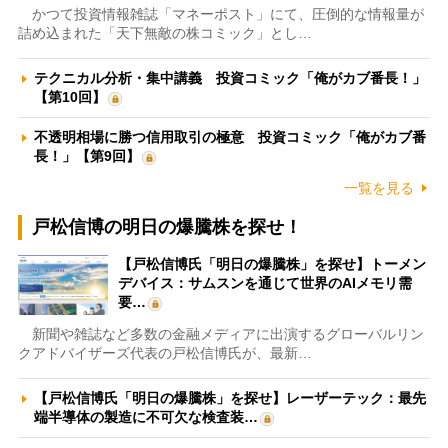
かつて投資情報雑誌「マネーポスト」にて、圧倒的な情報量が
詰め込まれた「天下無敵の株コミック」とし…
テクニカル分析・集中講義 投資コミック「俺がカブ番長！」
【第10回】
不透明相場に勝つ信用取引の極意 投資コミック「俺がカブ番
長！」【第9回】
一覧を見る
戸松信博の明日の爆騰株を探せ！
【戸松信博氏「明日の爆騰株」を探せ】トーメン
デバイス：サムスンを通じて世界のAIメモリ需
要…
新聞や雑誌など多数の金融メディアに出演するグローバルリン
クアドバイザーズ代表の戸松信博氏が、最新…
【戸松信博氏「明日の爆騰株」を探せ】レーザーテック：最先
端半導体の製造に不可欠な検査装…