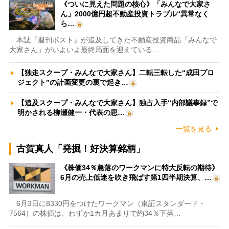
《ついに見えた問題の核心》「みんなで大家さ
ん」2000億円超不動産投資トラブル“異常なく
ら…
本誌『週刊ポスト』が追及してきた不動産投資商品「みんなで
大家さん」がいよいよ最終局面を迎えている…
【独走スクープ・みんなで大家さん】二転三転した“成田プロ
ジェクト”の計画変更の裏で起き…
【追及スクープ・みんなで大家さん】独占入手“内部議事録”で
明かされる柳瀬健一・代表の思…
一覧を見る
古賀真人「発掘！好決算銘柄」
《株価34％急落のワークマンに特大反転の期待》
6月の売上低迷を吹き飛ばす第1四半期決算、…
6月3日に8330円をつけたワークマン（東証スタンダード・
7564）の株価は、わずか1カ月あまりで約34％下落…