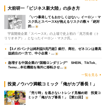
大前研一「ビジネス新大陸」の歩き方
「いつ暴発してもおかしくはない」イーロン・マ
スク氏とスペースXが抱えるリスクの数々「絶対
的…
宇宙開発企業「スペースX」の上場で史上初の「兆万長者（ト
リリオネア）」となったイーロン・マスク氏。…
【3メガバンクは純利益5兆円超】銀行、商社、ゼネコンは最高
益続出の一方で、中小企業・…
急増する中国企業の“国籍ロンダリング” SHEIN、TikTok、
Temu…本社機能を海外に移転させ…
一覧を見る
投資ノウハウ満載コミック「俺がカブ番長！」
「売り時」を逃さないトレンド見極め術 投資コ
ミック「俺がカブ番長！」【第11回】