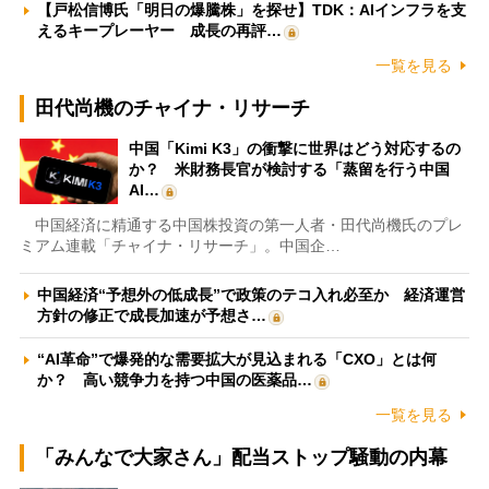
【戸松信博氏「明日の爆騰株」を探せ】TDK：AIインフラを支
えるキープレーヤー 成長の再評…
一覧を見る
田代尚機のチャイナ・リサーチ
中国「Kimi K3」の衝撃に世界はどう対応するの
か？ 米財務長官が検討する「蒸留を行う中国
AI…
中国経済に精通する中国株投資の第一人者・田代尚機氏のプレ
ミアム連載「チャイナ・リサーチ」。中国企…
中国経済“予想外の低成長”で政策のテコ入れ必至か 経済運営
方針の修正で成長加速が予想さ…
“AI革命”で爆発的な需要拡大が見込まれる「CXO」とは何
か？ 高い競争力を持つ中国の医薬品…
一覧を見る
「みんなで大家さん」配当ストップ騒動の内幕