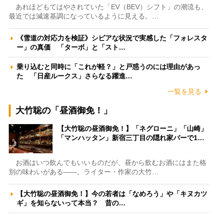
あれほどもてはやされていた「EV（BEV）シフト」の潮流も、
最近では減速基調になっているように見える。…
《雪道の対応力を検証》シビアな状況で実感した「フォレスタ
ー」の真価 「ターボ」と「スト…
乗り込むと同時に「これが軽？」と戸惑うのには理由があっ
た 「日産ルークス」さらなる躍進…
一覧を見る
大竹聡の「昼酒御免！」
【大竹聡の昼酒御免！】「ネグローニ」「山崎」
「マンハッタン」新宿三丁目の隠れ家バーで1…
お酒はいつ飲んでもいいものだが、昼から飲むお酒にはまた格
別の味わいがある――。ライター・作家の大竹…
【大竹聡の昼酒御免！】今の若者は「なめろう」や「キヌカツ
ギ」を知らないって本当？ 昔の…