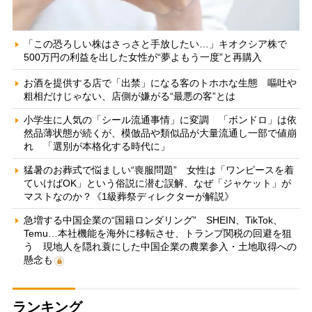
「この恐ろしい株はさっさと手放したい…」キオクシア株で
500万円の利益を出した女性が“夢よもう一度”と再購入
お酒を提供する店で「出禁」になる客のトホホな生態 嘔吐や
粗相だけじゃない、店側が嫌がる“最悪の客”とは
小学生に人気の「シール流通事情」に変調 「ボンドロ」は依
然品薄状態が続くが、模倣品や類似品が大量流通し一部で値崩
れ 「選別が本格化する時代に」
猛暑のお葬式で悩ましい“喪服問題” 女性は「ワンピースを着
ていけばOK」という俗説に潜む誤解、なぜ「ジャケット」が
マストなのか？《1級葬祭ディレクターが解説》
急増する中国企業の“国籍ロンダリング” SHEIN、TikTok、
Temu…本社機能を海外に移転させ、トランプ関税の回避を狙
う 現地人を隠れ蓑にした中国企業の農業参入・土地取得への
懸念も
ランキング