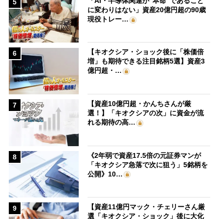
「AI・半導体関連が“本命”であること
5
に変わりはない」資産20億円超の90歳
現役トレー…
【キオクシア・ショック後に「株価倍
6
増」も期待できる注目銘柄5選】資産3
億円超・…
【資産10億円超・かんちさんが厳
7
選！】「キオクシアの次」に資金が流
れる期待の高…
《2年弱で資産17.5倍の元証券マンが
8
「キオクシア急落で次に狙う」5銘柄を
公開》10…
【資産11億円マック・チェリーさん厳
9
選「キオクシア・ショック」後に大化