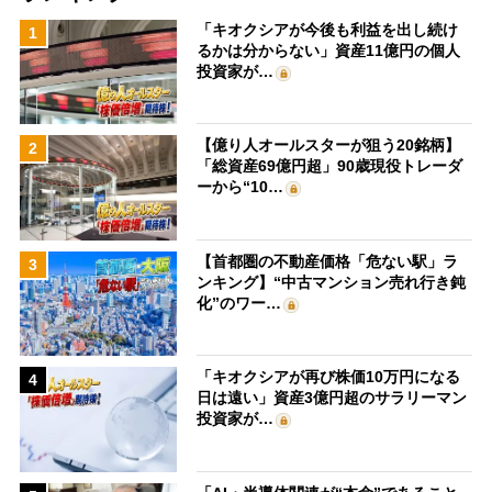
「キオクシアが今後も利益を出し続け
1
るかは分からない」資産11億円の個人
投資家が…
【億り人オールスターが狙う20銘柄】
2
「総資産69億円超」90歳現役トレーダ
ーから“10…
【首都圏の不動産価格「危ない駅」ラ
3
ンキング】“中古マンション売れ行き鈍
化”のワー…
「キオクシアが再び株価10万円になる
4
日は遠い」資産3億円超のサラリーマン
投資家が…