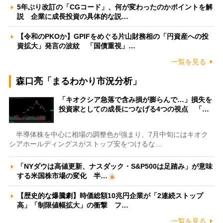
5年ぶり改訂の「CGコード」、何が変わったのかポイントを解
説 企業に成長投資の具体的な説…
【令和のPKOか】GPIFをめぐる片山財務相の「円資産への投
資拡大」発言の波紋 「国債重視」…
一覧を見る
森口亮「まるわかり市況分析」
「キオクシア急落で含み損が膨らんで…」損失を
投資家としての成長につなげる4つの視点 「…
半導体株を中心に相場の調整色が強まり、7月中旬にはキオク
シアホールディングスがストップ安をつけるな…
「NYダウは高値更新、ナスダック・S&P500は足踏み」が意味
する米国株市場の変化 半…
【歴史的な爆騰劇】時価総額10兆円企業が「2連続ストップ
高」「制限値幅拡大」の衝撃 フ…
一覧を見る