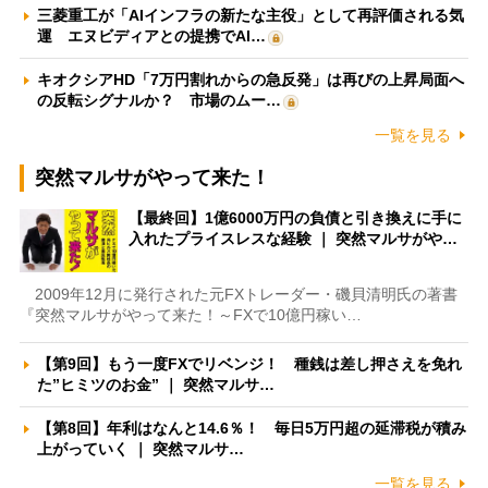
三菱重工が「AIインフラの新たな主役」として再評価される気
運 エヌビディアとの提携でAI…
キオクシアHD「7万円割れからの急反発」は再びの上昇局面へ
の反転シグナルか？ 市場のムー…
一覧を見る
突然マルサがやって来た！
【最終回】1億6000万円の負債と引き換えに手に
入れたプライスレスな経験 ｜ 突然マルサがや…
2009年12月に発行された元FXトレーダー・磯貝清明氏の著書
『突然マルサがやって来た！～FXで10億円稼い…
【第9回】もう一度FXでリベンジ！ 種銭は差し押さえを免れ
た”ヒミツのお金” ｜ 突然マルサ…
【第8回】年利はなんと14.6％！ 毎日5万円超の延滞税が積み
上がっていく ｜ 突然マルサ…
一覧を見る