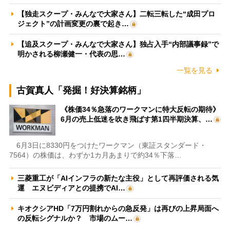
【独走スクープ・みんなで大家さん】二転三転した“成田プロ
ジェクト”の計画変更の裏で起き…
【追及スクープ・みんなで大家さん】独占入手“内部議事録”で
明かされる柳瀬健一・代表の思…
一覧を見る
古賀真人「発掘！好決算銘柄」
《株価34％急落のワークマンに特大反転の期待》
6月の売上低迷を吹き飛ばす第1四半期決算、…
6月3日に8330円をつけたワークマン（東証スタンダード・
7564）の株価は、わずか1カ月あまりで約34％下落…
三菱重工が「AIインフラの新たな主役」として再評価される気
運 エヌビディアとの提携でAI…
キオクシアHD「7万円割れからの急反発」は再びの上昇局面へ
の反転シグナルか？ 市場のムー…