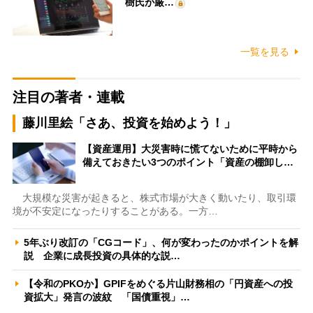
樹氏が厳…
一覧を見る
注目の著者・連載
藤川里絵「さあ、投資を始めよう！」
【資産運用】大災害時に慌てないために平時から
備えておきたい3つのポイント「資産の棚卸し…
大規模な災害が起きると、株式市場が大きく動いたり、取引環
境が不安定になったりすることがある。一方…
5年ぶり改訂の「CGコード」、何が変わったのかポイントを解
説 企業に成長投資の具体的な説…
【令和のPKOか】GPIFをめぐる片山財務相の「円資産への投
資拡大」発言の波紋 「国債重視」…