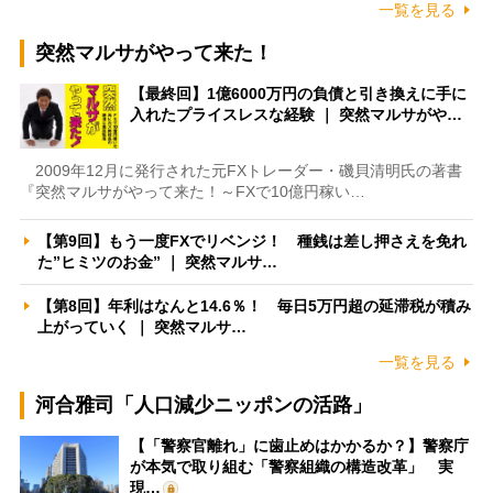
一覧を見る
突然マルサがやって来た！
【最終回】1億6000万円の負債と引き換えに手に
入れたプライスレスな経験 ｜ 突然マルサがや…
2009年12月に発行された元FXトレーダー・磯貝清明氏の著書
『突然マルサがやって来た！～FXで10億円稼い…
【第9回】もう一度FXでリベンジ！ 種銭は差し押さえを免れ
た”ヒミツのお金” ｜ 突然マルサ…
【第8回】年利はなんと14.6％！ 毎日5万円超の延滞税が積み
上がっていく ｜ 突然マルサ…
一覧を見る
河合雅司「人口減少ニッポンの活路」
【「警察官離れ」に歯止めはかかるか？】警察庁
が本気で取り組む「警察組織の構造改革」 実
現…