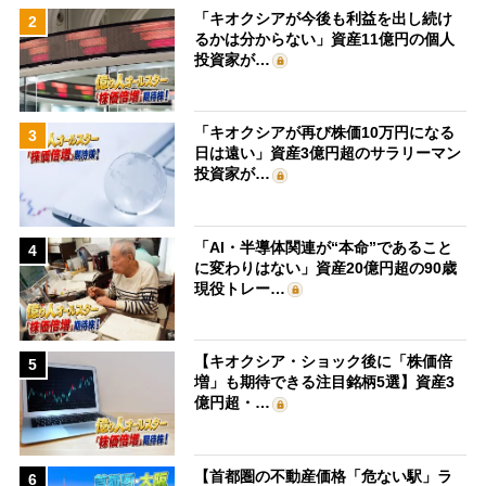
「キオクシアが今後も利益を出し続け
2
るかは分からない」資産11億円の個人
投資家が…
「キオクシアが再び株価10万円になる
3
日は遠い」資産3億円超のサラリーマン
投資家が…
「AI・半導体関連が“本命”であること
4
に変わりはない」資産20億円超の90歳
現役トレー…
【キオクシア・ショック後に「株価倍
5
増」も期待できる注目銘柄5選】資産3
億円超・…
【首都圏の不動産価格「危ない駅」ラ
6