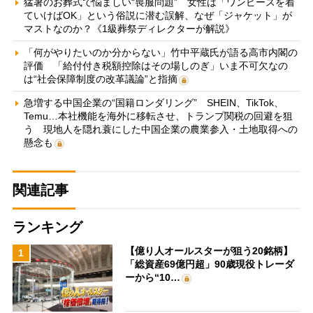
猛暑のお葬式で悩ましい“喪服問題” 女性は「ワンピースを着
ていけばOK」という俗説に潜む誤解、なぜ「ジャケット」が
マストなのか？《1級葬祭ディレクターが解説》
「何がやりたいのか分からない」竹中平蔵氏が語る高市内閣の
評価 「給付付き税額控除はその場しのぎ」いま不可欠なの
は“社会保障制度の改革議論”と指摘
急増する中国企業の“国籍ロンダリング” SHEIN、TikTok、
Temu…本社機能を海外に移転させ、トランプ関税の回避を狙
う 現地人を隠れ蓑にした中国企業の農業参入・土地取得への
懸念も
関連記事
ランキング
【億り人オールスターが狙う20銘柄】
1
「総資産69億円超」90歳現役トレーダ
ーから“10…