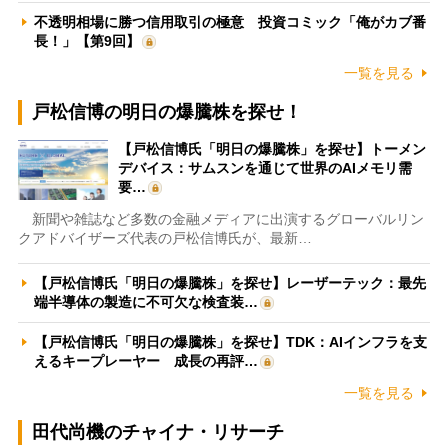
不透明相場に勝つ信用取引の極意 投資コミック「俺がカブ番
長！」【第9回】
一覧を見る
戸松信博の明日の爆騰株を探せ！
【戸松信博氏「明日の爆騰株」を探せ】トーメン
デバイス：サムスンを通じて世界のAIメモリ需
要…
新聞や雑誌など多数の金融メディアに出演するグローバルリン
クアドバイザーズ代表の戸松信博氏が、最新…
【戸松信博氏「明日の爆騰株」を探せ】レーザーテック：最先
端半導体の製造に不可欠な検査装…
【戸松信博氏「明日の爆騰株」を探せ】TDK：AIインフラを支
えるキープレーヤー 成長の再評…
一覧を見る
田代尚機のチャイナ・リサーチ