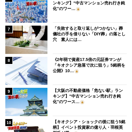
ンキング】“中古マンション売れ行き鈍
化”のワー…
「失敗すると取り返しがつかない」葬
7
儀社の手を借りない「DIY葬」の落とし
穴 素人には…
《2年弱で資産17.5倍の元証券マンが
8
「キオクシア急落で次に狙う」5銘柄を
公開》10…
【大阪の不動産価格「危ない駅」ラン
9
キング】“中古マンション売れ行き鈍
化”のワース…
【キオクシア・ショックの後に狙う5銘
10
柄】イベント投資家の億り人・羽根英