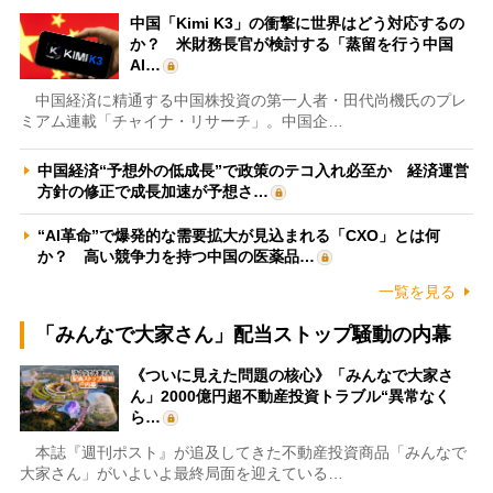
中国「Kimi K3」の衝撃に世界はどう対応するの
か？ 米財務長官が検討する「蒸留を行う中国
AI…
中国経済に精通する中国株投資の第一人者・田代尚機氏のプレ
ミアム連載「チャイナ・リサーチ」。中国企…
中国経済“予想外の低成長”で政策のテコ入れ必至か 経済運営
方針の修正で成長加速が予想さ…
“AI革命”で爆発的な需要拡大が見込まれる「CXO」とは何
か？ 高い競争力を持つ中国の医薬品…
一覧を見る
「みんなで大家さん」配当ストップ騒動の内幕
《ついに見えた問題の核心》「みんなで大家さ
ん」2000億円超不動産投資トラブル“異常なく
ら…
本誌『週刊ポスト』が追及してきた不動産投資商品「みんなで
大家さん」がいよいよ最終局面を迎えている…