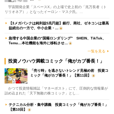
宇宙開発企業「スペースX」の上場で史上初の「兆万長者（ト
リリオネア）」となったイーロン・マスク氏。…
【3メガバンクは純利益5兆円超】銀行、商社、ゼネコンは最高
益続出の一方で、中小企業・…
急増する中国企業の“国籍ロンダリング” SHEIN、TikTok、
Temu…本社機能を海外に移転させ…
一覧を見る
投資ノウハウ満載コミック「俺がカブ番長！」
「売り時」を逃さないトレンド見極め術 投資コ
ミック「俺がカブ番長！」【第11回】
かつて投資情報雑誌「マネーポスト」にて、圧倒的な情報量が
詰め込まれた「天下無敵の株コミック」とし…
テクニカル分析・集中講義 投資コミック「俺がカブ番長！」
【第10回】