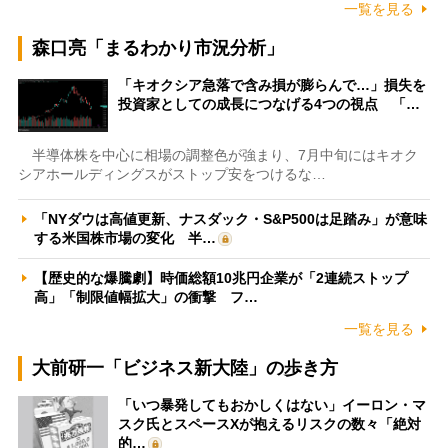
一覧を見る
森口亮「まるわかり市況分析」
「キオクシア急落で含み損が膨らんで…」損失を
投資家としての成長につなげる4つの視点 「…
半導体株を中心に相場の調整色が強まり、7月中旬にはキオク
シアホールディングスがストップ安をつけるな…
「NYダウは高値更新、ナスダック・S&P500は足踏み」が意味
する米国株市場の変化 半…
【歴史的な爆騰劇】時価総額10兆円企業が「2連続ストップ
高」「制限値幅拡大」の衝撃 フ…
一覧を見る
大前研一「ビジネス新大陸」の歩き方
「いつ暴発してもおかしくはない」イーロン・マ
スク氏とスペースXが抱えるリスクの数々「絶対
的…