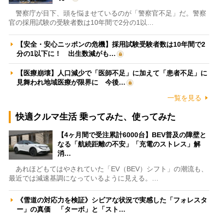
警察庁が目下、頭を悩ませているのが「警察官不足」だ。警察
官の採用試験の受験者数は10年間で2分の1以…
【安全・安心ニッポンの危機】採用試験受験者数は10年間で2
分の1以下に！ 出生数減がも…
【医療崩壊】人口減少で「医師不足」に加えて「患者不足」に
見舞われ地域医療が限界に 今後…
一覧を見る
快適クルマ生活 乗ってみた、使ってみた
【4ヶ月間で受注累計6000台】BEV普及の障壁と
なる「航続距離の不安」「充電のストレス」解
消…
あれほどもてはやされていた「EV（BEV）シフト」の潮流も、
最近では減速基調になっているように見える。…
《雪道の対応力を検証》シビアな状況で実感した「フォレスタ
ー」の真価 「ターボ」と「スト…