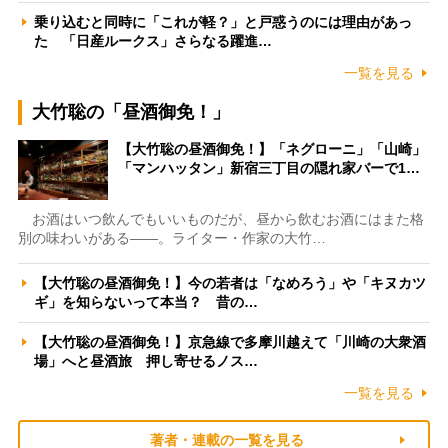
乗り込むと同時に「これが軽？」と戸惑うのには理由があっ
た 「日産ルークス」さらなる躍進…
一覧を見る
大竹聡の「昼酒御免！」
【大竹聡の昼酒御免！】「ネグローニ」「山崎」
「マンハッタン」新宿三丁目の隠れ家バーで1…
お酒はいつ飲んでもいいものだが、昼から飲むお酒にはまた格
別の味わいがある――。ライター・作家の大竹…
【大竹聡の昼酒御免！】今の若者は「なめろう」や「キヌカツ
ギ」を知らないって本当？ 昔の…
【大竹聡の昼酒御免！】京急線で多摩川越えて「川崎の大衆酒
場」へと昼酒旅 押し寄せるノス…
一覧を見る
著者・連載の一覧を見る