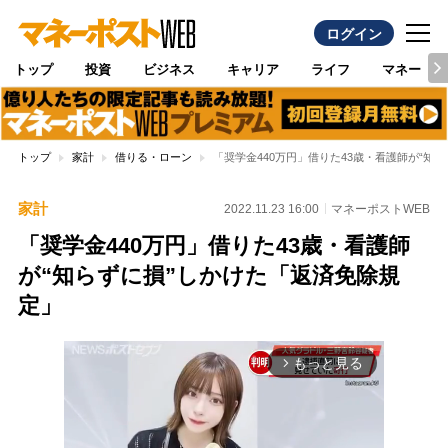
ログイン
トップ
投資
ビジネス
キャリア
ライフ
マネー
トップ
家計
借りる・ローン
「奨学金440万円」借りた43歳・看護師が“知
家計
2022.11.23 16:00
マネーポストWEB
「奨学金440万円」借りた43歳・看護師
が“知らずに損”しかけた「返済免除規
定」
もっと見る
arrow_forward_ios