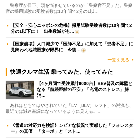
警察庁が目下、頭を悩ませているのが「警察官不足」だ。警察
官の採用試験の受験者数は10年間で2分の1以…
【安全・安心ニッポンの危機】採用試験受験者数は10年間で2
分の1以下に！ 出生数減がも…
【医療崩壊】人口減少で「医師不足」に加えて「患者不足」に
見舞われ地域医療が限界に 今後…
一覧を見る
快適クルマ生活 乗ってみた、使ってみた
【4ヶ月間で受注累計6000台】BEV普及の障壁と
なる「航続距離の不安」「充電のストレス」解
消…
あれほどもてはやされていた「EV（BEV）シフト」の潮流も、
最近では減速基調になっているように見える。…
《雪道の対応力を検証》シビアな状況で実感した「フォレスタ
ー」の真価 「ターボ」と「スト…