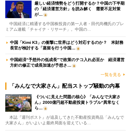
厳しい経済情勢をどう打開するか？中国の下半期
の「経済運営方針」を読み解く 需要不足対策
が…
中国経済に精通する中国株投資の第一人者・田代尚機氏のプレ
ミアム連載「チャイナ・リサーチ」。中国の…
中国「Kimi K3」の衝撃に世界はどう対応するのか？ 米財務
長官が検討する「蒸留を行う中国…
中国経済“予想外の低成長”で政策のテコ入れ必至か 経済運営
方針の修正で成長加速が予想さ…
一覧を見る
「みんなで大家さん」配当ストップ騒動の内幕
《ついに見えた問題の核心》「みんなで大家さ
ん」2000億円超不動産投資トラブル“異常なく
ら…
本誌『週刊ポスト』が追及してきた不動産投資商品「みんなで
大家さん」がいよいよ最終局面を迎えている…