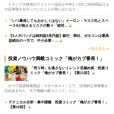
トランプ大統領のファミリー信託が今年1～3月に3000回以上も
の証券取引を行っていたことが明らかになり…
「いつ暴発してもおかしくはない」イーロン・マスク氏とスペ
ースXが抱えるリスクの数々「絶対…
【3メガバンクは純利益5兆円超】銀行、商社、ゼネコンは最高
益続出の一方で、中小企業・…
一覧を見る
投資ノウハウ満載コミック「俺がカブ番長！」
「売り時」を逃さないトレンド見極め術 投資コ
ミック「俺がカブ番長！」【第11回】
かつて投資情報雑誌「マネーポスト」にて、圧倒的な情報量が
詰め込まれた「天下無敵の株コミック」とし…
テクニカル分析・集中講義 投資コミック「俺がカブ番長！」
【第10回】