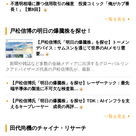
不透明相場に勝つ信用取引の極意 投資コミック「俺がカブ番
長！」【第9回】
一覧を見る
戸松信博の明日の爆騰株を探せ！
【戸松信博氏「明日の爆騰株」を探せ】トーメン
デバイス：サムスンを通じて世界のAIメモリ需
要…
新聞や雑誌など多数の金融メディアに出演するグローバルリン
クアドバイザーズ代表の戸松信博氏が、最新…
【戸松信博氏「明日の爆騰株」を探せ】レーザーテック：最先
端半導体の製造に不可欠な検査装…
【戸松信博氏「明日の爆騰株」を探せ】TDK：AIインフラを支
えるキープレーヤー 成長の再評…
一覧を見る
田代尚機のチャイナ・リサーチ