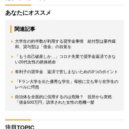
あなたにオススメ
関連記事
大学生の約半数が利用する奨学金事情 給付型は要件緩
和、貸与型は「借金」の自覚を
「もう自己破産しか…」コロナ失業で奨学金返済できな
い20代女性の絶体絶命
有利子の奨学金 返済で苦しまないための3つのポイント
「Fラン大学を出た優秀な学生」母校に立ち寄り在学生の
レベルに愕然
自治体を全面的に信用するのは危険？ 役所から突然
「借金500万円」請求された女性の危機一髪
注目TOPIC