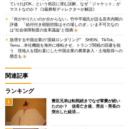
ていけばOK」という俗説に潜む誤解、なぜ「ジャケット」が
マストなのか？《1級葬祭ディレクターが解説》
「何がやりたいのか分からない」竹中平蔵氏が語る高市内閣の
評価 「給付付き税額控除はその場しのぎ」いま不可欠なの
は“社会保障制度の改革議論”と指摘
急増する中国企業の“国籍ロンダリング” SHEIN、TikTok、
Temu…本社機能を海外に移転させ、トランプ関税の回避を狙
う 現地人を隠れ蓑にした中国企業の農業参入・土地取得への
懸念も
関連記事
ランキング
豊臣兄弟は転戦続きでなぜ軍費が続い
1
たのか？ 信長亡き後、秀吉・秀長の
突出した経済…