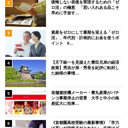
後悔しない老後を実現するための「ゼ
2
ロ活」の極意 「思い入れある品こそ
早めに手放す…
資産をゼロにして最期を迎える「ゼロ
3
活」、年代別・計画的にお金を使うポ
イント 6…
【天下統一を見据えた豊臣兄弟の経済
4
政策】秀吉が弟・秀長を紀伊に転封し
た納得の事情…
老舗遊技機メーカー・豊丸産業がパチ
5
ンコ事業停止の背景 大手と中小の格
差拡大に拍車…
《首都圏高校受験の最新事情》「学力
6