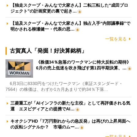
【独走スクープ・みんなで大家さん】二転三転した“成田プロ
ジェクト”の計画変更の裏で起き…
【追及スクープ・みんなで大家さん】独占入手“内部議事録”で
明かされる柳瀬健一・代表の思…
一覧を見る
古賀真人「発掘！好決算銘柄」
《株価34％急落のワークマンに特大反転の期待》
6月の売上低迷を吹き飛ばす第1四半期決算、…
6月3日に8330円をつけたワークマン（東証スタンダード・
7564）の株価は、わずか1カ月あまりで約34％下落…
三菱重工が「AIインフラの新たな主役」として再評価される気
運 エヌビディアとの提携でAI…
キオクシアHD「7万円割れからの急反発」は再びの上昇局面へ
の反転シグナルか？ 市場のムー…
一覧を見る