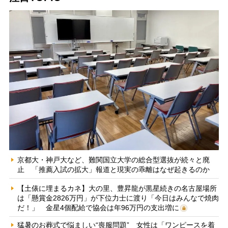
京都大・神戸大など、難関国立大学の総合型選抜が続々と廃
止 「推薦入試の拡大」報道と現実の乖離はなぜ起きるのか
【土俵に埋まるカネ】大の里、豊昇龍が黒星続きの名古屋場所
は「懸賞金2826万円」が下位力士に渡り「今日はみんなで焼肉
だ！」 金星4個配給で協会は年96万円の支出増に
猛暑のお葬式で悩ましい“喪服問題” 女性は「ワンピースを着