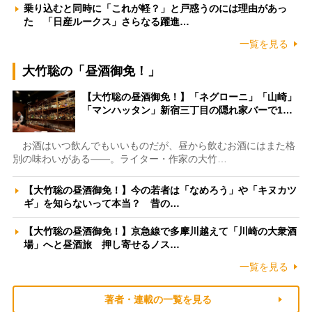
乗り込むと同時に「これが軽？」と戸惑うのには理由があっ
た 「日産ルークス」さらなる躍進…
一覧を見る
大竹聡の「昼酒御免！」
【大竹聡の昼酒御免！】「ネグローニ」「山崎」
「マンハッタン」新宿三丁目の隠れ家バーで1…
お酒はいつ飲んでもいいものだが、昼から飲むお酒にはまた格
別の味わいがある――。ライター・作家の大竹…
【大竹聡の昼酒御免！】今の若者は「なめろう」や「キヌカツ
ギ」を知らないって本当？ 昔の…
【大竹聡の昼酒御免！】京急線で多摩川越えて「川崎の大衆酒
場」へと昼酒旅 押し寄せるノス…
一覧を見る
著者・連載の一覧を見る