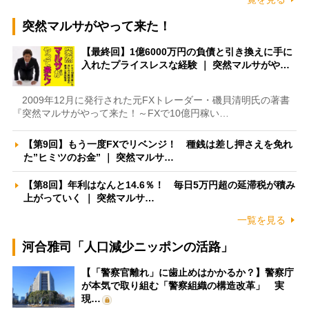
突然マルサがやって来た！
【最終回】1億6000万円の負債と引き換えに手に
入れたプライスレスな経験 ｜ 突然マルサがや…
2009年12月に発行された元FXトレーダー・磯貝清明氏の著書
『突然マルサがやって来た！～FXで10億円稼い…
【第9回】もう一度FXでリベンジ！ 種銭は差し押さえを免れ
た”ヒミツのお金” ｜ 突然マルサ…
【第8回】年利はなんと14.6％！ 毎日5万円超の延滞税が積み
上がっていく ｜ 突然マルサ…
一覧を見る
河合雅司「人口減少ニッポンの活路」
【「警察官離れ」に歯止めはかかるか？】警察庁
が本気で取り組む「警察組織の構造改革」 実
現…