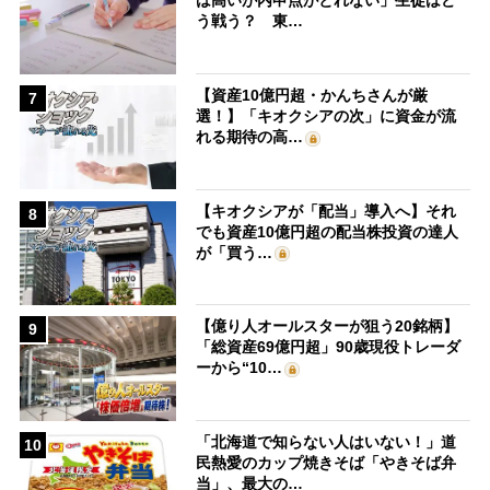
は高いが内申点がとれない」生徒はど
う戦う？ 東…
【資産10億円超・かんちさんが厳
7
選！】「キオクシアの次」に資金が流
れる期待の高…
【キオクシアが「配当」導入へ】それ
8
でも資産10億円超の配当株投資の達人
が「買う…
【億り人オールスターが狙う20銘柄】
9
「総資産69億円超」90歳現役トレーダ
ーから“10…
「北海道で知らない人はいない！」道
10
民熱愛のカップ焼きそば「やきそば弁
当」、最大の…