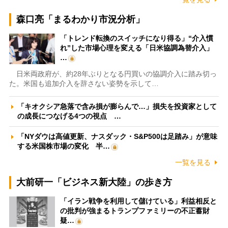
森口亮「まるわかり市況分析」
「トレンド転換のスイッチになり得る」“介入慣
れ”した市場心理を変える「日米協調為替介入」
…
日米両政府が、約28年ぶりとなる円買いの協調介入に踏み切っ
た。米国も追加介入を辞さない姿勢を示して…
「キオクシア急落で含み損が膨らんで…」損失を投資家として
の成長につなげる4つの視点 …
「NYダウは高値更新、ナスダック・S&P500は足踏み」が意味
する米国株市場の変化 半…
一覧を見る
大前研一「ビジネス新大陸」の歩き方
「イラン戦争を利用して儲けている」利益相反と
の批判が強まるトランプファミリーの不正蓄財
疑…