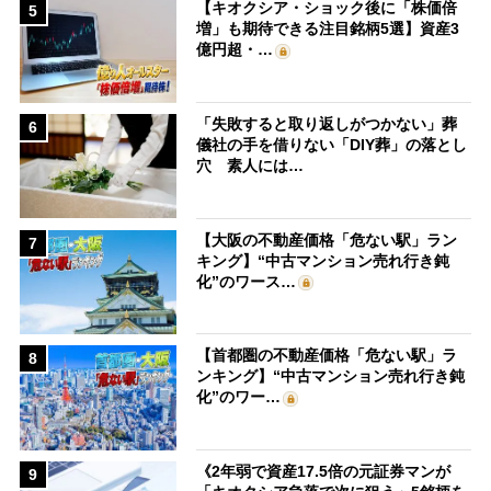
【キオクシア・ショック後に「株価倍
5
増」も期待できる注目銘柄5選】資産3
億円超・…
「失敗すると取り返しがつかない」葬
6
儀社の手を借りない「DIY葬」の落とし
穴 素人には…
【大阪の不動産価格「危ない駅」ラン
7
キング】“中古マンション売れ行き鈍
化”のワース…
【首都圏の不動産価格「危ない駅」ラ
8
ンキング】“中古マンション売れ行き鈍
化”のワー…
《2年弱で資産17.5倍の元証券マンが
9