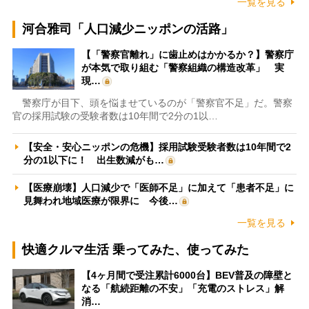
一覧を見る
河合雅司「人口減少ニッポンの活路」
【「警察官離れ」に歯止めはかかるか？】警察庁
が本気で取り組む「警察組織の構造改革」 実
現…
警察庁が目下、頭を悩ませているのが「警察官不足」だ。警察
官の採用試験の受験者数は10年間で2分の1以…
【安全・安心ニッポンの危機】採用試験受験者数は10年間で2
分の1以下に！ 出生数減がも…
【医療崩壊】人口減少で「医師不足」に加えて「患者不足」に
見舞われ地域医療が限界に 今後…
一覧を見る
快適クルマ生活 乗ってみた、使ってみた
【4ヶ月間で受注累計6000台】BEV普及の障壁と
なる「航続距離の不安」「充電のストレス」解
消…