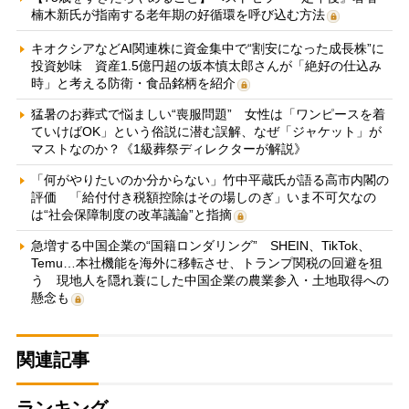
楠木新氏が指南する老年期の好循環を呼び込む方法
キオクシアなどAI関連株に資金集中で“割安になった成長株”に
投資妙味 資産1.5億円超の坂本慎太郎さんが「絶好の仕込み
時」と考える防衛・食品銘柄を紹介
猛暑のお葬式で悩ましい“喪服問題” 女性は「ワンピースを着
ていけばOK」という俗説に潜む誤解、なぜ「ジャケット」が
マストなのか？《1級葬祭ディレクターが解説》
「何がやりたいのか分からない」竹中平蔵氏が語る高市内閣の
評価 「給付付き税額控除はその場しのぎ」いま不可欠なの
は“社会保障制度の改革議論”と指摘
急増する中国企業の“国籍ロンダリング” SHEIN、TikTok、
Temu…本社機能を海外に移転させ、トランプ関税の回避を狙
う 現地人を隠れ蓑にした中国企業の農業参入・土地取得への
懸念も
関連記事
ランキング