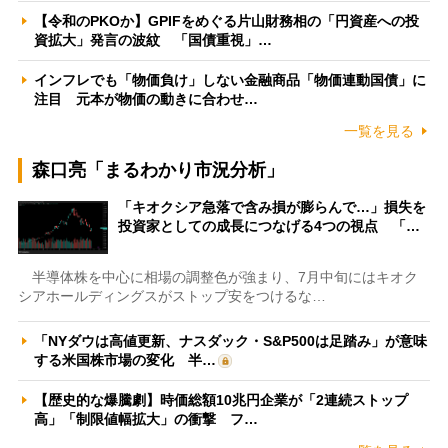
【令和のPKOか】GPIFをめぐる片山財務相の「円資産への投
資拡大」発言の波紋 「国債重視」…
インフレでも「物価負け」しない金融商品「物価連動国債」に
注目 元本が物価の動きに合わせ…
一覧を見る
森口亮「まるわかり市況分析」
「キオクシア急落で含み損が膨らんで…」損失を
投資家としての成長につなげる4つの視点 「…
半導体株を中心に相場の調整色が強まり、7月中旬にはキオク
シアホールディングスがストップ安をつけるな…
「NYダウは高値更新、ナスダック・S&P500は足踏み」が意味
する米国株市場の変化 半…
【歴史的な爆騰劇】時価総額10兆円企業が「2連続ストップ
高」「制限値幅拡大」の衝撃 フ…