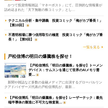
かつて投資情報雑誌「マネーポスト」にて、圧倒的な情報量が
詰め込まれた「天下無敵の株コミック」とし…
テクニカル分析・集中講義 投資コミック「俺がカブ番長！」
【第10回】
不透明相場に勝つ信用取引の極意 投資コミック「俺がカブ番
長！」【第9回】
一覧を見る
戸松信博の明日の爆騰株を探せ！
【戸松信博氏「明日の爆騰株」を探せ】トーメン
デバイス：サムスンを通じて世界のAIメモリ需
要…
新聞や雑誌など多数の金融メディアに出演するグローバルリン
クアドバイザーズ代表の戸松信博氏が、最新…
【戸松信博氏「明日の爆騰株」を探せ】レーザーテック：最先
端半導体の製造に不可欠な検査装…