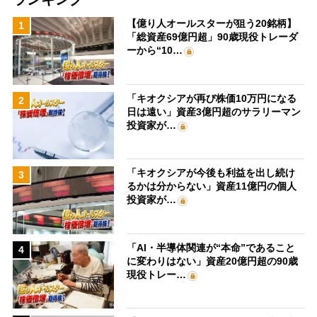
【億り人オールスターが狙う20銘柄】
1
「総資産69億円超」90歳現役トレーダ
ーから“10…
「キオクシアが再び株価10万円になる
2
日は遠い」資産3億円超のサラリーマン
投資家が…
「キオクシアが今後も利益を出し続け
3
るかは分からない」資産11億円の個人
投資家が…
「AI・半導体関連が“本命”であること
4
に変わりはない」資産20億円超の90歳
現役トレー…