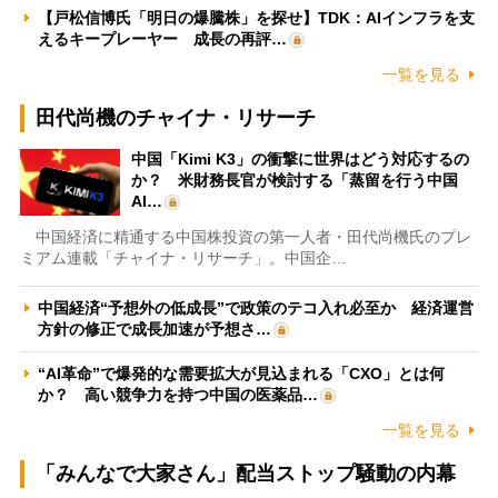
【戸松信博氏「明日の爆騰株」を探せ】TDK：AIインフラを支
えるキープレーヤー 成長の再評…
一覧を見る
田代尚機のチャイナ・リサーチ
中国「Kimi K3」の衝撃に世界はどう対応するの
か？ 米財務長官が検討する「蒸留を行う中国
AI…
中国経済に精通する中国株投資の第一人者・田代尚機氏のプレ
ミアム連載「チャイナ・リサーチ」。中国企…
中国経済“予想外の低成長”で政策のテコ入れ必至か 経済運営
方針の修正で成長加速が予想さ…
“AI革命”で爆発的な需要拡大が見込まれる「CXO」とは何
か？ 高い競争力を持つ中国の医薬品…
一覧を見る
「みんなで大家さん」配当ストップ騒動の内幕