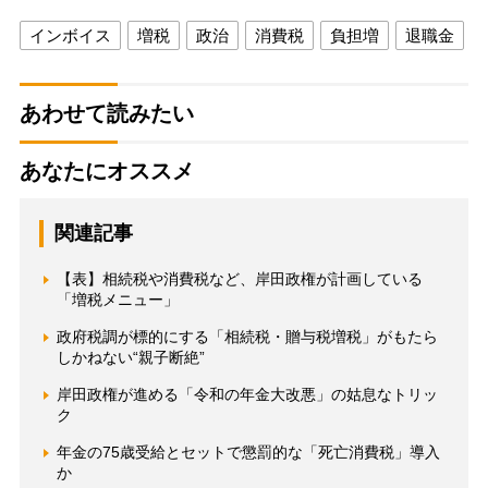
インボイス
増税
政治
消費税
負担増
退職金
あわせて読みたい
あなたにオススメ
関連記事
【表】相続税や消費税など、岸田政権が計画している
「増税メニュー」
政府税調が標的にする「相続税・贈与税増税」がもたら
しかねない“親子断絶”
岸田政権が進める「令和の年金大改悪」の姑息なトリッ
ク
年金の75歳受給とセットで懲罰的な「死亡消費税」導入
か