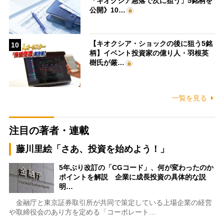
「キオクシア急落で次に狙う」5銘柄を
公開》10…
【キオクシア・ショックの後に狙う5銘
10
柄】イベント投資家の億り人・羽根英
樹氏が厳…
一覧を見る
注目の著者・連載
藤川里絵「さあ、投資を始めよう！」
5年ぶり改訂の「CGコード」、何が変わったのか
ポイントを解説 企業に成長投資の具体的な説
明…
金融庁と東京証券取引所が共同で策定している上場企業の経営
や取締役会のあり方を定める「コーポレート…