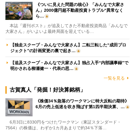
《ついに見えた問題の核心》「みんなで大家さ
ん」2000億円超不動産投資トラブル“異常なく
ら…
本誌『週刊ポスト』が追及してきた不動産投資商品「みんなで
大家さん」がいよいよ最終局面を迎えている…
【独走スクープ・みんなで大家さん】二転三転した“成田プロ
ジェクト”の計画変更の裏で起き…
【追及スクープ・みんなで大家さん】独占入手“内部議事録”で
明かされる柳瀬健一・代表の思…
一覧を見る
古賀真人「発掘！好決算銘柄」
《株価34％急落のワークマンに特大反転の期待》
6月の売上低迷を吹き飛ばす第1四半期決算、…
6月3日に8330円をつけたワークマン（東証スタンダード・
7564）の株価は、わずか1カ月あまりで約34％下落…