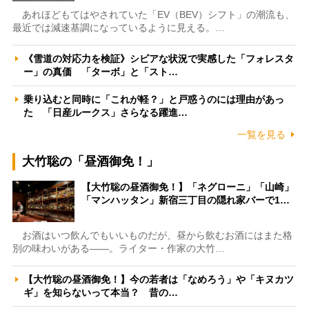
あれほどもてはやされていた「EV（BEV）シフト」の潮流も、
最近では減速基調になっているように見える。…
《雪道の対応力を検証》シビアな状況で実感した「フォレスタ
ー」の真価 「ターボ」と「スト…
乗り込むと同時に「これが軽？」と戸惑うのには理由があっ
た 「日産ルークス」さらなる躍進…
一覧を見る
大竹聡の「昼酒御免！」
【大竹聡の昼酒御免！】「ネグローニ」「山崎」
「マンハッタン」新宿三丁目の隠れ家バーで1…
お酒はいつ飲んでもいいものだが、昼から飲むお酒にはまた格
別の味わいがある――。ライター・作家の大竹…
【大竹聡の昼酒御免！】今の若者は「なめろう」や「キヌカツ
ギ」を知らないって本当？ 昔の…