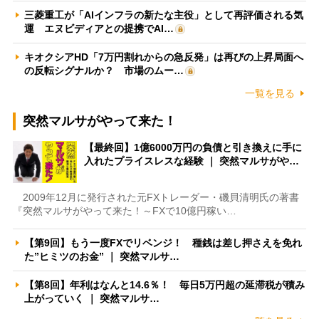
三菱重工が「AIインフラの新たな主役」として再評価される気
運 エヌビディアとの提携でAI…
キオクシアHD「7万円割れからの急反発」は再びの上昇局面へ
の反転シグナルか？ 市場のムー…
一覧を見る
突然マルサがやって来た！
【最終回】1億6000万円の負債と引き換えに手に
入れたプライスレスな経験 ｜ 突然マルサがや…
2009年12月に発行された元FXトレーダー・磯貝清明氏の著書
『突然マルサがやって来た！～FXで10億円稼い…
【第9回】もう一度FXでリベンジ！ 種銭は差し押さえを免れ
た”ヒミツのお金” ｜ 突然マルサ…
【第8回】年利はなんと14.6％！ 毎日5万円超の延滞税が積み
上がっていく ｜ 突然マルサ…