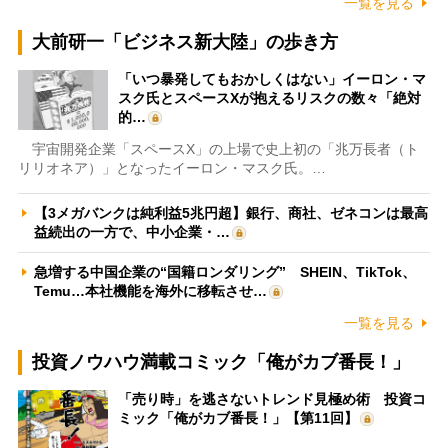
一覧を見る
大前研一「ビジネス新大陸」の歩き方
「いつ暴発してもおかしくはない」イーロン・マ
スク氏とスペースXが抱えるリスクの数々「絶対
的…
宇宙開発企業「スペースX」の上場で史上初の「兆万長者（ト
リリオネア）」となったイーロン・マスク氏。…
【3メガバンクは純利益5兆円超】銀行、商社、ゼネコンは最高
益続出の一方で、中小企業・…
急増する中国企業の“国籍ロンダリング” SHEIN、TikTok、
Temu…本社機能を海外に移転させ…
一覧を見る
投資ノウハウ満載コミック「俺がカブ番長！」
「売り時」を逃さないトレンド見極め術 投資コ
ミック「俺がカブ番長！」【第11回】