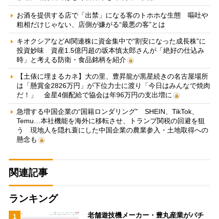
お酒を提供する店で「出禁」になる客のトホホな生態 嘔吐や
粗相だけじゃない、店側が嫌がる“最悪の客”とは
キオクシアなどAI関連株に資金集中で“割安になった成長株”に
投資妙味 資産1.5億円超の坂本慎太郎さんが「絶好の仕込み
時」と考える防衛・食品銘柄を紹介
【土俵に埋まるカネ】大の里、豊昇龍が黒星続きの名古屋場所
は「懸賞金2826万円」が下位力士に渡り「今日はみんなで焼肉
だ！」 金星4個配給で協会は年96万円の支出増に
急増する中国企業の“国籍ロンダリング” SHEIN、TikTok、
Temu…本社機能を海外に移転させ、トランプ関税の回避を狙
う 現地人を隠れ蓑にした中国企業の農業参入・土地取得への
懸念も
関連記事
ランキング
老舗遊技機メーカー・豊丸産業がパチ
1