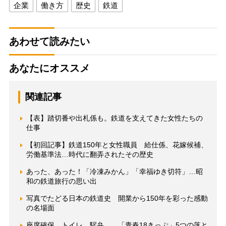
企業
働き方
歴史
鉄道
あわせて読みたい
あなたにオススメ
関連記事
【表】踏切番や出札係も。鉄道を支えてきた女性たちの
仕事
【初回記事】鉄道150年と女性職員 給仕係、花嫁候補、
労働基準法…時代に翻弄されたその歴史
あった、あった！「冷凍みかん」「幸福ゆき切符」…昭
和の鉄道旅行の思い出
写真でたどる日本の鉄道史 開業から150年を彩った感動
の名場面
座席確保、トイレ、駅弁… 「青春18きっぷ」5つの落と