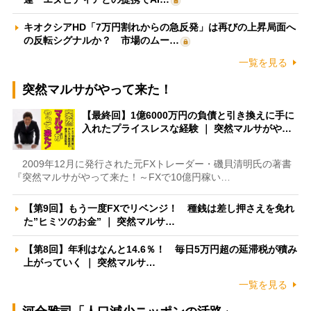
キオクシアHD「7万円割れからの急反発」は再びの上昇局面へ
の反転シグナルか？ 市場のムー…
一覧を見る
突然マルサがやって来た！
【最終回】1億6000万円の負債と引き換えに手に
入れたプライスレスな経験 ｜ 突然マルサがや…
2009年12月に発行された元FXトレーダー・磯貝清明氏の著書
『突然マルサがやって来た！～FXで10億円稼い…
【第9回】もう一度FXでリベンジ！ 種銭は差し押さえを免れ
た”ヒミツのお金” ｜ 突然マルサ…
【第8回】年利はなんと14.6％！ 毎日5万円超の延滞税が積み
上がっていく ｜ 突然マルサ…
一覧を見る