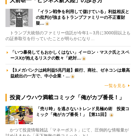
大前研一「ビジネス新大陸」の歩き方
「イラン戦争を利用して儲けている」利益相反と
の批判が強まるトランプファミリーの不正蓄財
疑…
トランプ大統領のファミリー信託が今年1～3月に3000回以上も
の証券取引を行っていたことが明らかになり…
「いつ暴発してもおかしくはない」イーロン・マスク氏とスペ
ースXが抱えるリスクの数々「絶対…
【3メガバンクは純利益5兆円超】銀行、商社、ゼネコンは最高
益続出の一方で、中小企業・…
一覧を見る
投資ノウハウ満載コミック「俺がカブ番長！」
「売り時」を逃さないトレンド見極め術 投資コ
ミック「俺がカブ番長！」【第11回】
かつて投資情報雑誌「マネーポスト」にて、圧倒的な情報量が
詰め込まれた「天下無敵の株コミック」とし…