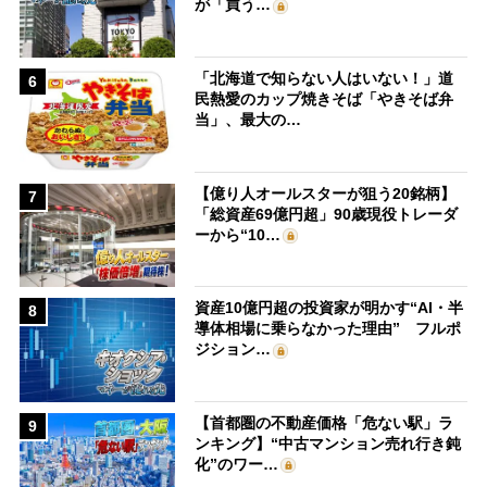
が「買う…
「北海道で知らない人はいない！」道
6
民熱愛のカップ焼きそば「やきそば弁
当」、最大の…
【億り人オールスターが狙う20銘柄】
7
「総資産69億円超」90歳現役トレーダ
ーから“10…
資産10億円超の投資家が明かす“AI・半
8
導体相場に乗らなかった理由” フルポ
ジション…
【首都圏の不動産価格「危ない駅」ラ
9
ンキング】“中古マンション売れ行き鈍
化”のワー…