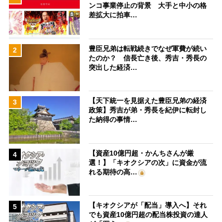
ンコ事業停止の背景 大手と中小の格
差拡大に拍車…
豊臣兄弟は転戦続きでなぜ軍費が続い
2
たのか？ 信長亡き後、秀吉・秀長の
突出した経済…
【天下統一を見据えた豊臣兄弟の経済
3
政策】秀吉が弟・秀長を紀伊に転封し
た納得の事情…
【資産10億円超・かんちさんが厳
4
選！】「キオクシアの次」に資金が流
れる期待の高…
【キオクシアが「配当」導入へ】それ
5
でも資産10億円超の配当株投資の達人