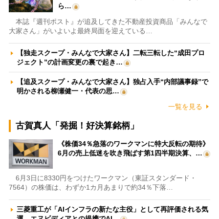
ら…
本誌『週刊ポスト』が追及してきた不動産投資商品「みんなで
大家さん」がいよいよ最終局面を迎えている…
【独走スクープ・みんなで大家さん】二転三転した“成田プロ
ジェクト”の計画変更の裏で起き…
【追及スクープ・みんなで大家さん】独占入手“内部議事録”で
明かされる柳瀬健一・代表の思…
一覧を見る
古賀真人「発掘！好決算銘柄」
《株価34％急落のワークマンに特大反転の期待》
6月の売上低迷を吹き飛ばす第1四半期決算、…
6月3日に8330円をつけたワークマン（東証スタンダード・
7564）の株価は、わずか1カ月あまりで約34％下落…
三菱重工が「AIインフラの新たな主役」として再評価される気
運 エヌビディアとの提携でAI…