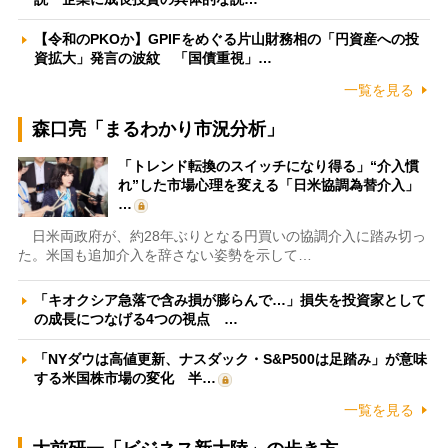
【令和のPKOか】GPIFをめぐる片山財務相の「円資産への投
資拡大」発言の波紋 「国債重視」…
一覧を見る
森口亮「まるわかり市況分析」
「トレンド転換のスイッチになり得る」“介入慣
れ”した市場心理を変える「日米協調為替介入」
…
日米両政府が、約28年ぶりとなる円買いの協調介入に踏み切っ
た。米国も追加介入を辞さない姿勢を示して…
「キオクシア急落で含み損が膨らんで…」損失を投資家として
の成長につなげる4つの視点 …
「NYダウは高値更新、ナスダック・S&P500は足踏み」が意味
する米国株市場の変化 半…
一覧を見る