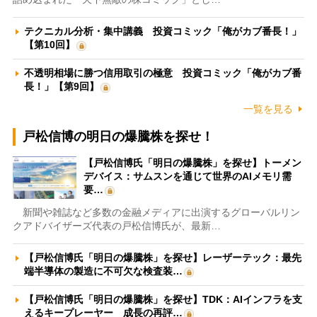
テクニカル分析・集中講義 投資コミック「俺がカブ番長！」
【第10回】
不透明相場に勝つ信用取引の極意 投資コミック「俺がカブ番
長！」【第9回】
一覧を見る
戸松信博の明日の爆騰株を探せ！
【戸松信博氏「明日の爆騰株」を探せ】トーメン
デバイス：サムスンを通じて世界のAIメモリ需
要…
新聞や雑誌など多数の金融メディアに出演するグローバルリン
クアドバイザーズ代表の戸松信博氏が、最新…
【戸松信博氏「明日の爆騰株」を探せ】レーザーテック：最先
端半導体の製造に不可欠な検査装…
【戸松信博氏「明日の爆騰株」を探せ】TDK：AIインフラを支
えるキープレーヤー 成長の再評…