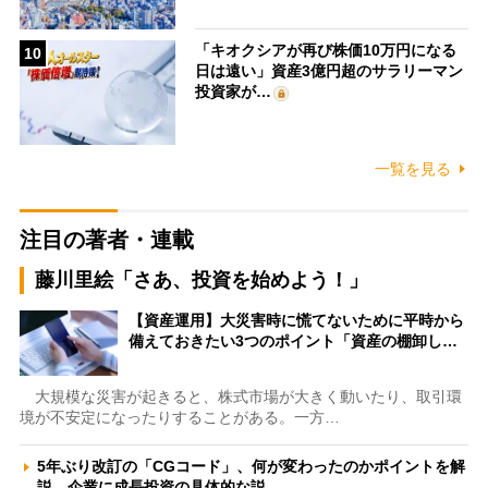
「キオクシアが再び株価10万円になる
10
日は遠い」資産3億円超のサラリーマン
投資家が…
一覧を見る
注目の著者・連載
藤川里絵「さあ、投資を始めよう！」
【資産運用】大災害時に慌てないために平時から
備えておきたい3つのポイント「資産の棚卸し…
大規模な災害が起きると、株式市場が大きく動いたり、取引環
境が不安定になったりすることがある。一方…
5年ぶり改訂の「CGコード」、何が変わったのかポイントを解
説 企業に成長投資の具体的な説…