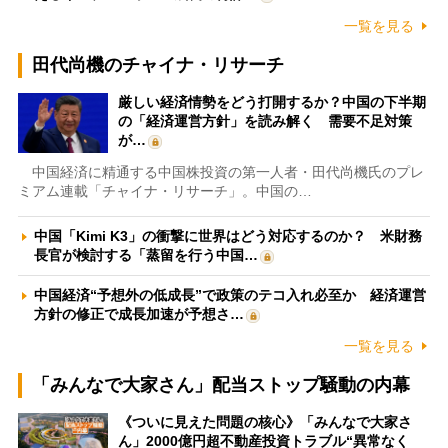
一覧を見る
田代尚機のチャイナ・リサーチ
厳しい経済情勢をどう打開するか？中国の下半期
の「経済運営方針」を読み解く 需要不足対策
が…
中国経済に精通する中国株投資の第一人者・田代尚機氏のプレ
ミアム連載「チャイナ・リサーチ」。中国の…
中国「Kimi K3」の衝撃に世界はどう対応するのか？ 米財務
長官が検討する「蒸留を行う中国…
中国経済“予想外の低成長”で政策のテコ入れ必至か 経済運営
方針の修正で成長加速が予想さ…
一覧を見る
「みんなで大家さん」配当ストップ騒動の内幕
《ついに見えた問題の核心》「みんなで大家さ
ん」2000億円超不動産投資トラブル“異常なく