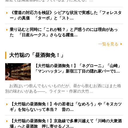
《雪道の対応力を検証》シビアな状況で実感した「フォレスタ
ー」の真価 「ターボ」と「スト…
乗り込むと同時に「これが軽？」と戸惑うのには理由があっ
た 「日産ルークス」さらなる躍進…
一覧を見る
大竹聡の「昼酒御免！」
【大竹聡の昼酒御免！】「ネグローニ」「山崎」
「マンハッタン」新宿三丁目の隠れ家バーで1…
お酒はいつ飲んでもいいものだが、昼から飲むお酒にはまた格
別の味わいがある――。ライター・作家の大竹…
【大竹聡の昼酒御免！】今の若者は「なめろう」や「キヌカツ
ギ」を知らないって本当？ 昔の…
【大竹聡の昼酒御免！】京急線で多摩川越えて「川崎の大衆酒
場」へと昼酒旅 押し寄せるノス…