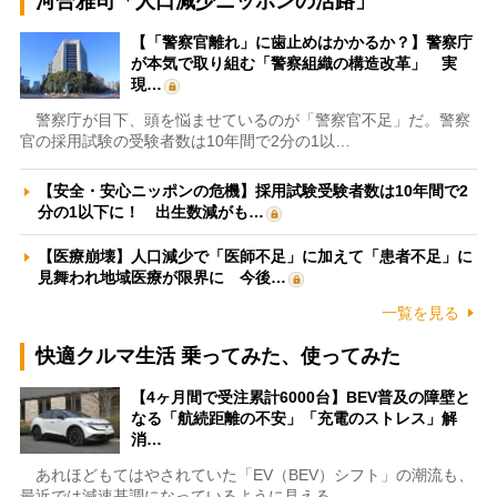
河合雅司「人口減少ニッポンの活路」
【「警察官離れ」に歯止めはかかるか？】警察庁
が本気で取り組む「警察組織の構造改革」 実
現…
警察庁が目下、頭を悩ませているのが「警察官不足」だ。警察
官の採用試験の受験者数は10年間で2分の1以…
【安全・安心ニッポンの危機】採用試験受験者数は10年間で2
分の1以下に！ 出生数減がも…
【医療崩壊】人口減少で「医師不足」に加えて「患者不足」に
見舞われ地域医療が限界に 今後…
一覧を見る
快適クルマ生活 乗ってみた、使ってみた
【4ヶ月間で受注累計6000台】BEV普及の障壁と
なる「航続距離の不安」「充電のストレス」解
消…
あれほどもてはやされていた「EV（BEV）シフト」の潮流も、
最近では減速基調になっているように見える。…