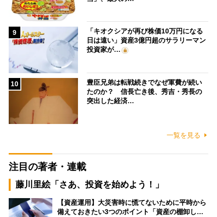
「キオクシアが再び株価10万円になる
9
日は遠い」資産3億円超のサラリーマン
投資家が…
豊臣兄弟は転戦続きでなぜ軍費が続い
10
たのか？ 信長亡き後、秀吉・秀長の
突出した経済…
一覧を見る
注目の著者・連載
藤川里絵「さあ、投資を始めよう！」
【資産運用】大災害時に慌てないために平時から
備えておきたい3つのポイント「資産の棚卸し…