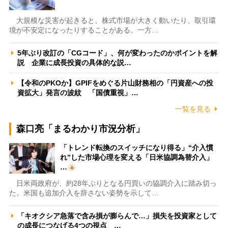
大規模な災害が起きると、株式市場が大きく動いたり、取引環
境が不安定になったりすることがある。一方…
5年ぶり改訂の「CGコード」、何が変わったのかポイントを解
説 企業に成長投資の具体的な説…
【令和のPKOか】GPIFをめぐる片山財務相の「円資産への投
資拡大」発言の波紋 「国債重視」…
一覧を見る
森口亮「まるわかり市況分析」
「トレンド転換のスイッチになり得る」“介入慣
れ”した市場心理を変える「日米協調為替介入」
…
日米両政府が、約28年ぶりとなる円買いの協調介入に踏み切っ
た。米国も追加介入を辞さない姿勢を示して…
「キオクシア急落で含み損が膨らんで…」損失を投資家として
の成長につなげる4つの視点 …