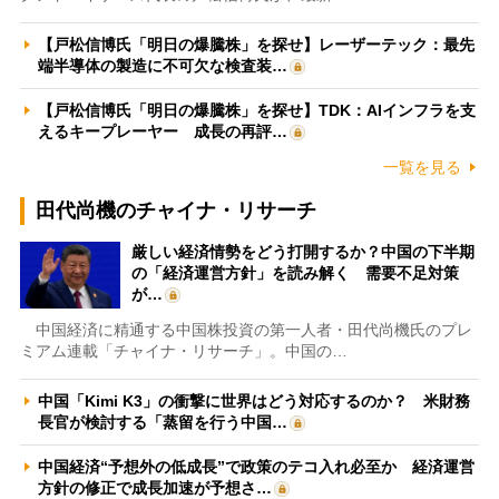
【戸松信博氏「明日の爆騰株」を探せ】レーザーテック：最先
端半導体の製造に不可欠な検査装…
【戸松信博氏「明日の爆騰株」を探せ】TDK：AIインフラを支
えるキープレーヤー 成長の再評…
一覧を見る
田代尚機のチャイナ・リサーチ
厳しい経済情勢をどう打開するか？中国の下半期
の「経済運営方針」を読み解く 需要不足対策
が…
中国経済に精通する中国株投資の第一人者・田代尚機氏のプレ
ミアム連載「チャイナ・リサーチ」。中国の…
中国「Kimi K3」の衝撃に世界はどう対応するのか？ 米財務
長官が検討する「蒸留を行う中国…
中国経済“予想外の低成長”で政策のテコ入れ必至か 経済運営
方針の修正で成長加速が予想さ…