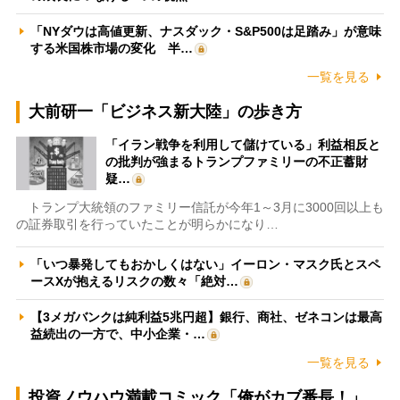
「NYダウは高値更新、ナスダック・S&P500は足踏み」が意味
する米国株市場の変化 半…
一覧を見る
大前研一「ビジネス新大陸」の歩き方
「イラン戦争を利用して儲けている」利益相反と
の批判が強まるトランプファミリーの不正蓄財
疑…
トランプ大統領のファミリー信託が今年1～3月に3000回以上も
の証券取引を行っていたことが明らかになり…
「いつ暴発してもおかしくはない」イーロン・マスク氏とスペ
ースXが抱えるリスクの数々「絶対…
【3メガバンクは純利益5兆円超】銀行、商社、ゼネコンは最高
益続出の一方で、中小企業・…
一覧を見る
投資ノウハウ満載コミック「俺がカブ番長！」