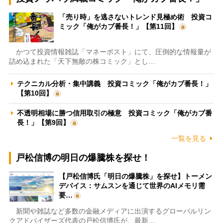
「売り時」を逃さないトレンド見極め術 投資コ
ミック「俺がカブ番長！」【第11回】
かつて投資情報雑誌「マネーポスト」にて、圧倒的な情報量が
詰め込まれた「天下無敵の株コミック」とし…
テクニカル分析・集中講義 投資コミック「俺がカブ番長！」
【第10回】
不透明相場に勝つ信用取引の極意 投資コミック「俺がカブ番
長！」【第9回】
一覧を見る
戸松信博の明日の爆騰株を探せ！
【戸松信博氏「明日の爆騰株」を探せ】トーメン
デバイス：サムスンを通じて世界のAIメモリ需
要…
新聞や雑誌など多数の金融メディアに出演するグローバルリン
クアドバイザーズ代表の戸松信博氏が、最新…