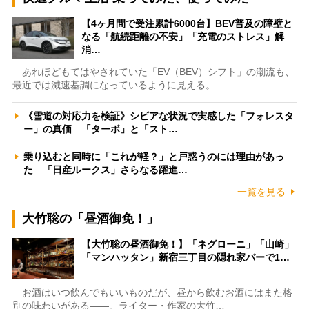
【4ヶ月間で受注累計6000台】BEV普及の障壁と
なる「航続距離の不安」「充電のストレス」解
消…
あれほどもてはやされていた「EV（BEV）シフト」の潮流も、
最近では減速基調になっているように見える。…
《雪道の対応力を検証》シビアな状況で実感した「フォレスタ
ー」の真価 「ターボ」と「スト…
乗り込むと同時に「これが軽？」と戸惑うのには理由があっ
た 「日産ルークス」さらなる躍進…
一覧を見る
大竹聡の「昼酒御免！」
【大竹聡の昼酒御免！】「ネグローニ」「山崎」
「マンハッタン」新宿三丁目の隠れ家バーで1…
お酒はいつ飲んでもいいものだが、昼から飲むお酒にはまた格
別の味わいがある――。ライター・作家の大竹…