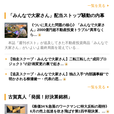
一覧を見る
「みんなで大家さん」配当ストップ騒動の内幕
《ついに見えた問題の核心》「みんなで大家さ
ん」2000億円超不動産投資トラブル“異常なく
ら…
本誌『週刊ポスト』が追及してきた不動産投資商品「みんなで
大家さん」がいよいよ最終局面を迎えている…
【独走スクープ・みんなで大家さん】二転三転した“成田プロ
ジェクト”の計画変更の裏で起き…
【追及スクープ・みんなで大家さん】独占入手“内部議事録”で
明かされる柳瀬健一・代表の思…
一覧を見る
古賀真人「発掘！好決算銘柄」
《株価34％急落のワークマンに特大反転の期待》
6月の売上低迷を吹き飛ばす第1四半期決算、…