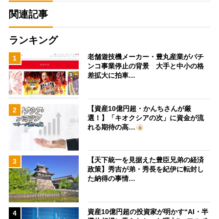
関連記事
ランキング
老舗遊技機メーカー・豊丸産業がパチ
1
ンコ事業停止の背景 大手と中小の格
差拡大に拍車…
【資産10億円超・かんちさんが厳
2
選！】「キオクシアの次」に資金が流
れる期待の高…
【天下統一を見据えた豊臣兄弟の経済
3
政策】秀吉が弟・秀長を紀伊に転封し
た納得の事情…
資産10億円超の投資家が明かす“AI・半
4