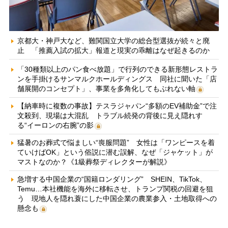
京都大・神戸大など、難関国立大学の総合型選抜が続々と廃
止 「推薦入試の拡大」報道と現実の乖離はなぜ起きるのか
「30種類以上のパン食べ放題」で行列のできる新形態レストラ
ンを手掛けるサンマルクホールディングス 同社に聞いた「店
舗展開のコンセプト」、事業を多角化してもぶれない軸
【納車時に複数の事故】テスラジャパン“多額のEV補助金”で注
文殺到、現場は大混乱 トラブル続発の背後に見え隠れす
る“イーロンの右腕”の影
猛暑のお葬式で悩ましい“喪服問題” 女性は「ワンピースを着
ていけばOK」という俗説に潜む誤解、なぜ「ジャケット」が
マストなのか？《1級葬祭ディレクターが解説》
急増する中国企業の“国籍ロンダリング” SHEIN、TikTok、
Temu…本社機能を海外に移転させ、トランプ関税の回避を狙
う 現地人を隠れ蓑にした中国企業の農業参入・土地取得への
懸念も