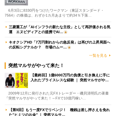
6月3日に8330円をつけたワークマン（東証スタンダード・
7564）の株価は、わずか1カ月あまりで約34％下落…
三菱重工が「AIインフラの新たな主役」として再評価される気
運 エヌビディアとの提携でAI…
キオクシアHD「7万円割れからの急反発」は再びの上昇局面へ
の反転シグナルか？ 市場のムー…
一覧を見る
突然マルサがやって来た！
【最終回】1億6000万円の負債と引き換えに手に
入れたプライスレスな経験 ｜ 突然マルサがや…
2009年12月に発行された元FXトレーダー・磯貝清明氏の著書
『突然マルサがやって来た！～FXで10億円稼い…
【第9回】もう一度FXでリベンジ！ 種銭は差し押さえを免れ
た”ヒミツのお金” ｜ 突然マルサ…