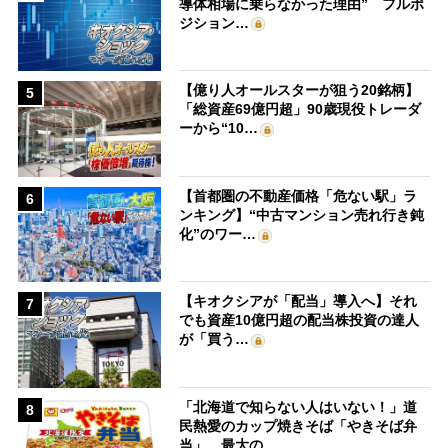
導体相場に乗らなかった理由” フルポ
ジション…
【億り人オールスターが狙う20銘柄】
5
「総資産69億円超」90歳現役トレーダ
ーから“10…
【首都圏の不動産価格「危ない駅」ラ
6
ンキング】“中古マンション売れ行き鈍
化”のワー…
【キオクシアが「配当」導入へ】それ
7
でも資産10億円超の配当株投資の達人
が「買う…
「北海道で知らない人はいない！」道
8
民熱愛のカップ焼きそば「やきそば弁
当」、最大の…