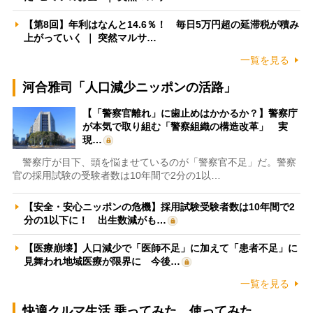
【第8回】年利はなんと14.6％！ 毎日5万円超の延滞税が積み
上がっていく ｜ 突然マルサ…
一覧を見る
河合雅司「人口減少ニッポンの活路」
【「警察官離れ」に歯止めはかかるか？】警察庁
が本気で取り組む「警察組織の構造改革」 実
現…
警察庁が目下、頭を悩ませているのが「警察官不足」だ。警察
官の採用試験の受験者数は10年間で2分の1以…
【安全・安心ニッポンの危機】採用試験受験者数は10年間で2
分の1以下に！ 出生数減がも…
【医療崩壊】人口減少で「医師不足」に加えて「患者不足」に
見舞われ地域医療が限界に 今後…
一覧を見る
快適クルマ生活 乗ってみた、使ってみた