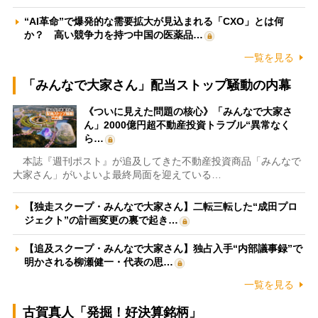
“AI革命”で爆発的な需要拡大が見込まれる「CXO」とは何
か？ 高い競争力を持つ中国の医薬品…
一覧を見る
「みんなで大家さん」配当ストップ騒動の内幕
《ついに見えた問題の核心》「みんなで大家さ
ん」2000億円超不動産投資トラブル“異常なく
ら…
本誌『週刊ポスト』が追及してきた不動産投資商品「みんなで
大家さん」がいよいよ最終局面を迎えている…
【独走スクープ・みんなで大家さん】二転三転した“成田プロ
ジェクト”の計画変更の裏で起き…
【追及スクープ・みんなで大家さん】独占入手“内部議事録”で
明かされる柳瀬健一・代表の思…
一覧を見る
古賀真人「発掘！好決算銘柄」