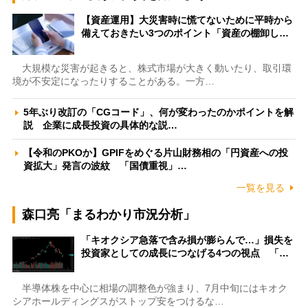
【資産運用】大災害時に慌てないために平時から
備えておきたい3つのポイント「資産の棚卸し…
大規模な災害が起きると、株式市場が大きく動いたり、取引環
境が不安定になったりすることがある。一方…
5年ぶり改訂の「CGコード」、何が変わったのかポイントを解
説 企業に成長投資の具体的な説…
【令和のPKOか】GPIFをめぐる片山財務相の「円資産への投
資拡大」発言の波紋 「国債重視」…
一覧を見る
森口亮「まるわかり市況分析」
「キオクシア急落で含み損が膨らんで…」損失を
投資家としての成長につなげる4つの視点 「…
半導体株を中心に相場の調整色が強まり、7月中旬にはキオク
シアホールディングスがストップ安をつけるな…