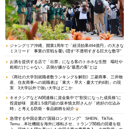
ジャングリア沖縄、開業1周年で「経済効果494億円」の大きな
ミスリード 事業の苦戦を覆い隠す“不透明すぎる巨大な数字”
お酒を提供する店で「出禁」になる客のトホホな生態 嘔吐や
粗相だけじゃない、店側が嫌がる“最悪の客”とは
《商社の大学別就職者数ランキングを解剖》三菱商事、三井物
産、住友商事への就職者は「東大・早大・慶大で約6割」の現
実 3大学以外で強い大学はどこか
キオクシアなどAI関連株に資金集中で“割安になった成長株”に
投資妙味 資産1.5億円超の坂本慎太郎さんが「絶好の仕込み
時」と考える防衛・食品銘柄を紹介
急増する中国企業の“国籍ロンダリング” SHEIN、TikTok、
Temu…本社機能を海外に移転させ、トランプ関税の回避を狙