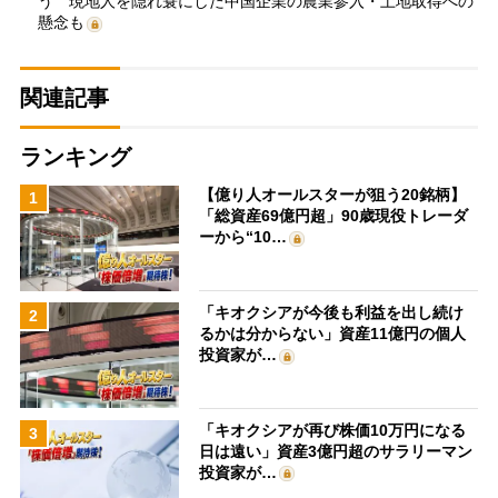
う 現地人を隠れ蓑にした中国企業の農業参入・土地取得への
懸念も
関連記事
ランキング
【億り人オールスターが狙う20銘柄】
1
「総資産69億円超」90歳現役トレーダ
ーから“10…
「キオクシアが今後も利益を出し続け
2
るかは分からない」資産11億円の個人
投資家が…
「キオクシアが再び株価10万円になる
3
日は遠い」資産3億円超のサラリーマン
投資家が…