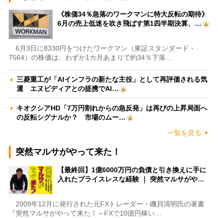
《株価34％急落のワークマンに特大反転の期待》
6月の売上低迷を吹き飛ばす第1四半期決算、…
6月3日に8330円をつけたワークマン（東証スタンダード・
7564）の株価は、わずか1カ月あまりで約34％下落…
三菱重工が「AIインフラの新たな主役」として再評価される気
運 エヌビディアとの提携でAI…
キオクシアHD「7万円割れからの急反発」は再びの上昇局面へ
の反転シグナルか？ 市場のムー…
一覧を見る
突然マルサがやって来た！
【最終回】1億6000万円の負債と引き換えに手に
入れたプライスレスな経験 ｜ 突然マルサがや…
2009年12月に発行された元FXトレーダー・磯貝清明氏の著書
『突然マルサがやって来た！～FXで10億円稼い…