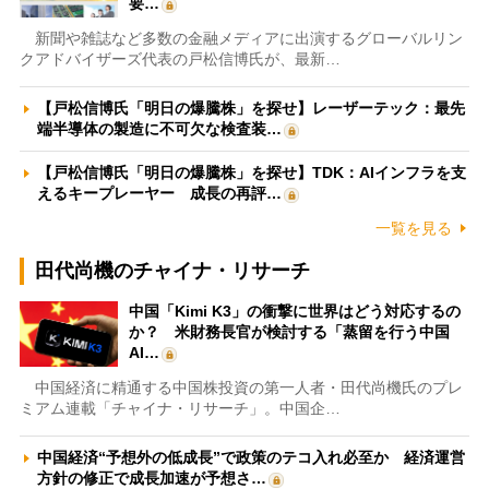
要…
新聞や雑誌など多数の金融メディアに出演するグローバルリン
クアドバイザーズ代表の戸松信博氏が、最新…
【戸松信博氏「明日の爆騰株」を探せ】レーザーテック：最先
端半導体の製造に不可欠な検査装…
【戸松信博氏「明日の爆騰株」を探せ】TDK：AIインフラを支
えるキープレーヤー 成長の再評…
一覧を見る
田代尚機のチャイナ・リサーチ
中国「Kimi K3」の衝撃に世界はどう対応するの
か？ 米財務長官が検討する「蒸留を行う中国
AI…
中国経済に精通する中国株投資の第一人者・田代尚機氏のプレ
ミアム連載「チャイナ・リサーチ」。中国企…
中国経済“予想外の低成長”で政策のテコ入れ必至か 経済運営
方針の修正で成長加速が予想さ…