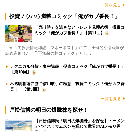
一覧を見る
投資ノウハウ満載コミック「俺がカブ番長！」
「売り時」を逃さないトレンド見極め術 投資コ
ミック「俺がカブ番長！」【第11回】
かつて投資情報雑誌「マネーポスト」にて、圧倒的な情報量が
詰め込まれた「天下無敵の株コミック」とし…
テクニカル分析・集中講義 投資コミック「俺がカブ番長！」
【第10回】
不透明相場に勝つ信用取引の極意 投資コミック「俺がカブ番
長！」【第9回】
一覧を見る
戸松信博の明日の爆騰株を探せ！
【戸松信博氏「明日の爆騰株」を探せ】トーメン
デバイス：サムスンを通じて世界のAIメモリ需