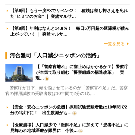
【第9回】もう一度FXでリベンジ！ 種銭は差し押さえを免れ
た”ヒミツのお金” ｜ 突然マルサ…
【第8回】年利はなんと14.6％！ 毎日5万円超の延滞税が積み
上がっていく ｜ 突然マルサ…
一覧を見る
河合雅司「人口減少ニッポンの活路」
【「警察官離れ」に歯止めはかかるか？】警察庁
が本気で取り組む「警察組織の構造改革」 実
現…
警察庁が目下、頭を悩ませているのが「警察官不足」だ。警察
官の採用試験の受験者数は10年間で2分の1以…
【安全・安心ニッポンの危機】採用試験受験者数は10年間で2
分の1以下に！ 出生数減がも…
【医療崩壊】人口減少で「医師不足」に加えて「患者不足」に
見舞われ地域医療が限界に 今後…