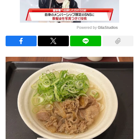
Powered by 
GliaStudios
Mute