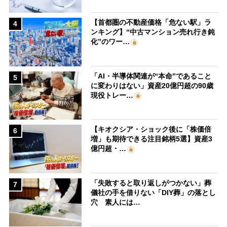
【首都圏の不動産価格「危ない駅」ラ
4
ンキング】“中古マンション売れ行き鈍
化”のワー…
「AI・半導体関連が“本命”であること
5
に変わりはない」資産20億円超の90歳
現役トレー…
【キオクシア・ショック後に「株価倍
6
増」も期待できる注目銘柄5選】資産3
億円超・…
「失敗すると取り返しがつかない」葬
7
儀社の手を借りない「DIY葬」の落とし
穴 素人には…