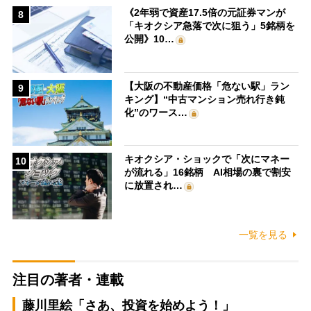
《2年弱で資産17.5倍の元証券マンが
8
「キオクシア急落で次に狙う」5銘柄を
公開》10…
【大阪の不動産価格「危ない駅」ラン
9
キング】“中古マンション売れ行き鈍
化”のワース…
キオクシア・ショックで「次にマネー
10
が流れる」16銘柄 AI相場の裏で割安
に放置され…
一覧を見る
注目の著者・連載
藤川里絵「さあ、投資を始めよう！」