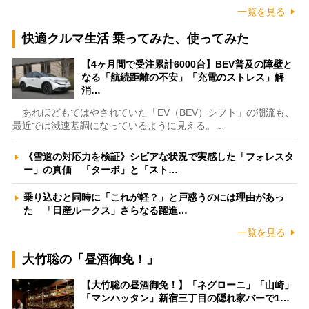
一覧を見る
快適クルマ生活 乗ってみた、使ってみた
【4ヶ月間で受注累計6000台】BEV普及の障壁と
なる「航続距離の不安」「充電のストレス」解
消…
あれほどもてはやされていた「EV（BEV）シフト」の潮流も、
最近では減速基調になっているように見える。…
《雪道の対応力を検証》シビアな状況で実感した「フォレスタ
ー」の真価 「ターボ」と「スト…
乗り込むと同時に「これが軽？」と戸惑うのには理由があっ
た 「日産ルークス」さらなる躍進…
一覧を見る
大竹聡の「昼酒御免！」
【大竹聡の昼酒御免！】「ネグローニ」「山崎」
「マンハッタン」新宿三丁目の隠れ家バーで1…