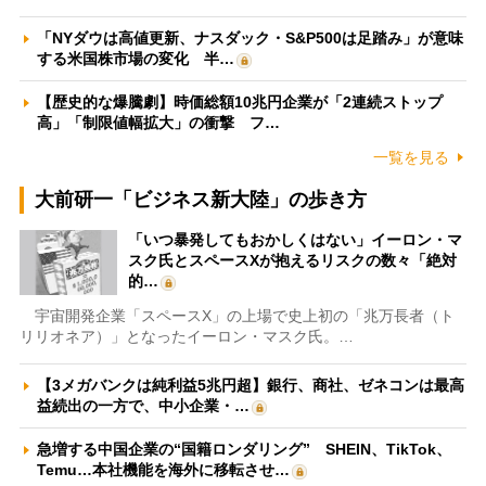
「NYダウは高値更新、ナスダック・S&P500は足踏み」が意味
する米国株市場の変化 半…
【歴史的な爆騰劇】時価総額10兆円企業が「2連続ストップ
高」「制限値幅拡大」の衝撃 フ…
一覧を見る
大前研一「ビジネス新大陸」の歩き方
「いつ暴発してもおかしくはない」イーロン・マ
スク氏とスペースXが抱えるリスクの数々「絶対
的…
宇宙開発企業「スペースX」の上場で史上初の「兆万長者（ト
リリオネア）」となったイーロン・マスク氏。…
【3メガバンクは純利益5兆円超】銀行、商社、ゼネコンは最高
益続出の一方で、中小企業・…
急増する中国企業の“国籍ロンダリング” SHEIN、TikTok、
Temu…本社機能を海外に移転させ…