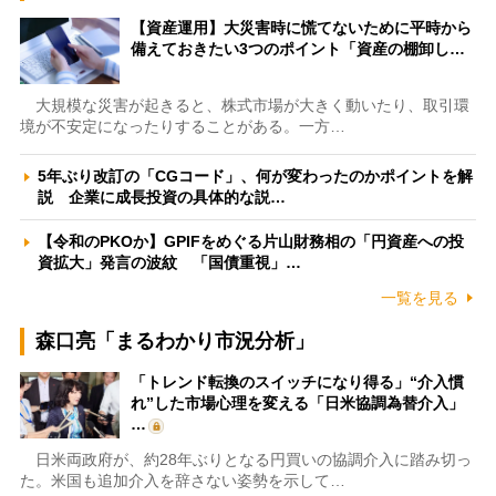
【資産運用】大災害時に慌てないために平時から
備えておきたい3つのポイント「資産の棚卸し…
大規模な災害が起きると、株式市場が大きく動いたり、取引環
境が不安定になったりすることがある。一方…
5年ぶり改訂の「CGコード」、何が変わったのかポイントを解
説 企業に成長投資の具体的な説…
【令和のPKOか】GPIFをめぐる片山財務相の「円資産への投
資拡大」発言の波紋 「国債重視」…
一覧を見る
森口亮「まるわかり市況分析」
「トレンド転換のスイッチになり得る」“介入慣
れ”した市場心理を変える「日米協調為替介入」
…
日米両政府が、約28年ぶりとなる円買いの協調介入に踏み切っ
た。米国も追加介入を辞さない姿勢を示して…