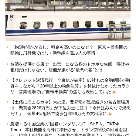
「約5時間かかるし、料金も高いのになぜ？」東京～博多間の
移動に飛行機ではなく新幹線を選ぶ人の事情
お酒を提供する店で「出禁」になる客のトホホな生態 嘔吐や
粗相だけじゃない、店側が嫌がる“最悪の客”とは
【クレジット決済代行・全東信が破産】63社もの金融機関が融
資をしながら「20年以上の粉飾決算」を見抜けなかったカラク
リ 営業現場では“自転車操業”の焦りも表出していた
【土俵に埋まるカネ】大の里、豊昇龍が黒星続きの名古屋場所
は「懸賞金2826万円」が下位力士に渡り「今日はみんなで焼肉
だ！」 金星4個配給で協会は年96万円の支出増に
急増する中国企業の“国籍ロンダリング” SHEIN、TikTok、
Temu…本社機能を海外に移転させ、トランプ関税の回避を狙
う 現地人を隠れ蓑にした中国企業の農業参入・土地取得への