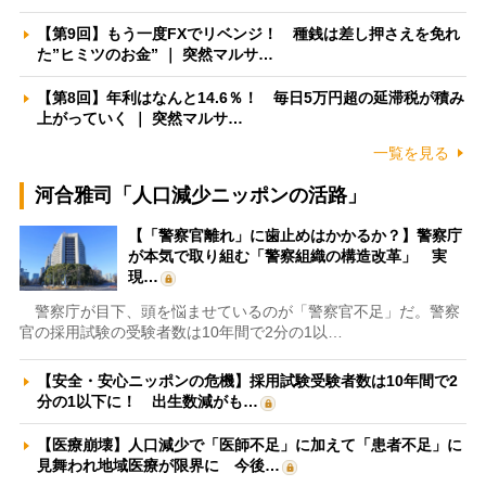
【第9回】もう一度FXでリベンジ！ 種銭は差し押さえを免れ
た”ヒミツのお金” ｜ 突然マルサ…
【第8回】年利はなんと14.6％！ 毎日5万円超の延滞税が積み
上がっていく ｜ 突然マルサ…
一覧を見る
河合雅司「人口減少ニッポンの活路」
【「警察官離れ」に歯止めはかかるか？】警察庁
が本気で取り組む「警察組織の構造改革」 実
現…
警察庁が目下、頭を悩ませているのが「警察官不足」だ。警察
官の採用試験の受験者数は10年間で2分の1以…
【安全・安心ニッポンの危機】採用試験受験者数は10年間で2
分の1以下に！ 出生数減がも…
【医療崩壊】人口減少で「医師不足」に加えて「患者不足」に
見舞われ地域医療が限界に 今後…