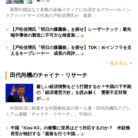
新聞や雑誌など多数の金融メディアに出演するグローバルリン
クアドバイザーズ代表の戸松信博氏が、最新…
【戸松信博氏「明日の爆騰株」を探せ】レーザーテック：最先
端半導体の製造に不可欠な検査装…
【戸松信博氏「明日の爆騰株」を探せ】TDK：AIインフラを支
えるキープレーヤー 成長の再評…
一覧を見る
田代尚機のチャイナ・リサーチ
厳しい経済情勢をどう打開するか？中国の下半期
の「経済運営方針」を読み解く 需要不足対策
が…
中国経済に精通する中国株投資の第一人者・田代尚機氏のプレ
ミアム連載「チャイナ・リサーチ」。中国の…
中国「Kimi K3」の衝撃に世界はどう対応するのか？ 米財務
長官が検討する「蒸留を行う中国…