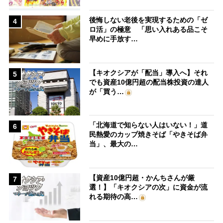
後悔しない老後を実現するための「ゼ
4
ロ活」の極意 「思い入れある品こそ
早めに手放す…
【キオクシアが「配当」導入へ】それ
5
でも資産10億円超の配当株投資の達人
が「買う…
「北海道で知らない人はいない！」道
6
民熱愛のカップ焼きそば「やきそば弁
当」、最大の…
【資産10億円超・かんちさんが厳
7
選！】「キオクシアの次」に資金が流
れる期待の高…