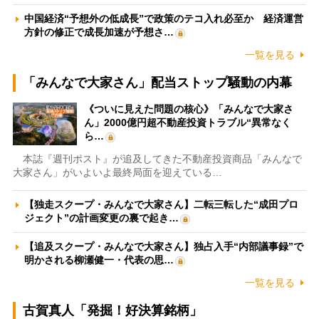
中国経済“予想外の低成長”で政策のテコ入れ必至か 経済運営
方針の修正で成長加速が予想さ…
一覧を見る
「みんなで大家さん」配当ストップ騒動の内幕
《ついに見えた問題の核心》「みんなで大家さ
ん」2000億円超不動産投資トラブル“異常なく
ら…
本誌『週刊ポスト』が追及してきた不動産投資商品「みんなで
大家さん」がいよいよ最終局面を迎えている…
【独走スクープ・みんなで大家さん】二転三転した“成田プロ
ジェクト”の計画変更の裏で起き…
【追及スクープ・みんなで大家さん】独占入手“内部議事録”で
明かされる柳瀬健一・代表の思…
一覧を見る
古賀真人「発掘！好決算銘柄」