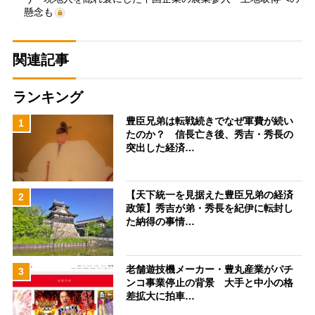
懸念も
関連記事
ランキング
豊臣兄弟は転戦続きでなぜ軍費が続い
1
たのか？ 信長亡き後、秀吉・秀長の
突出した経済…
【天下統一を見据えた豊臣兄弟の経済
2
政策】秀吉が弟・秀長を紀伊に転封し
た納得の事情…
老舗遊技機メーカー・豊丸産業がパチ
3
ンコ事業停止の背景 大手と中小の格
差拡大に拍車…