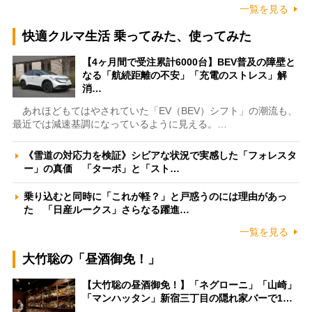
一覧を見る
快適クルマ生活 乗ってみた、使ってみた
【4ヶ月間で受注累計6000台】BEV普及の障壁と
なる「航続距離の不安」「充電のストレス」解
消…
あれほどもてはやされていた「EV（BEV）シフト」の潮流も、
最近では減速基調になっているように見える。…
《雪道の対応力を検証》シビアな状況で実感した「フォレスタ
ー」の真価 「ターボ」と「スト…
乗り込むと同時に「これが軽？」と戸惑うのには理由があっ
た 「日産ルークス」さらなる躍進…
一覧を見る
大竹聡の「昼酒御免！」
【大竹聡の昼酒御免！】「ネグローニ」「山崎」
「マンハッタン」新宿三丁目の隠れ家バーで1…