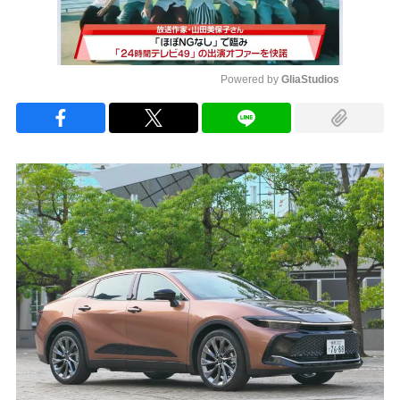
Powered by 
GliaStudios
Mute