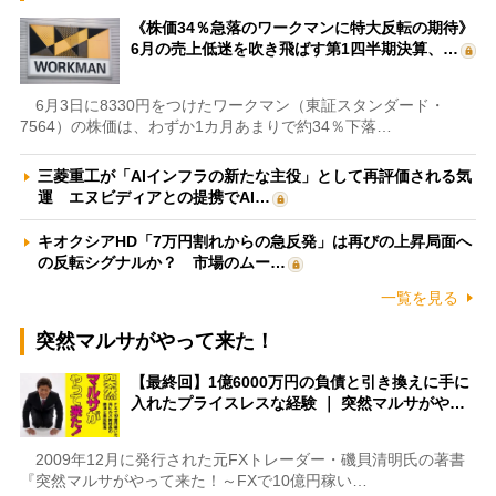
《株価34％急落のワークマンに特大反転の期待》
6月の売上低迷を吹き飛ばす第1四半期決算、…
6月3日に8330円をつけたワークマン（東証スタンダード・
7564）の株価は、わずか1カ月あまりで約34％下落…
三菱重工が「AIインフラの新たな主役」として再評価される気
運 エヌビディアとの提携でAI…
キオクシアHD「7万円割れからの急反発」は再びの上昇局面へ
の反転シグナルか？ 市場のムー…
一覧を見る
突然マルサがやって来た！
【最終回】1億6000万円の負債と引き換えに手に
入れたプライスレスな経験 ｜ 突然マルサがや…
2009年12月に発行された元FXトレーダー・磯貝清明氏の著書
『突然マルサがやって来た！～FXで10億円稼い…