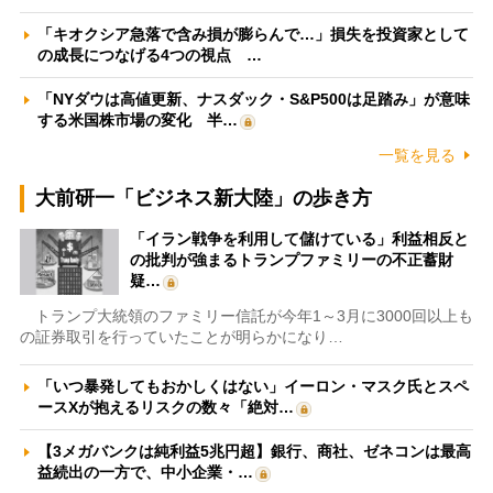
「キオクシア急落で含み損が膨らんで…」損失を投資家として
の成長につなげる4つの視点 …
「NYダウは高値更新、ナスダック・S&P500は足踏み」が意味
する米国株市場の変化 半…
一覧を見る
大前研一「ビジネス新大陸」の歩き方
「イラン戦争を利用して儲けている」利益相反と
の批判が強まるトランプファミリーの不正蓄財
疑…
トランプ大統領のファミリー信託が今年1～3月に3000回以上も
の証券取引を行っていたことが明らかになり…
「いつ暴発してもおかしくはない」イーロン・マスク氏とスペ
ースXが抱えるリスクの数々「絶対…
【3メガバンクは純利益5兆円超】銀行、商社、ゼネコンは最高
益続出の一方で、中小企業・…