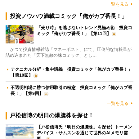
一覧を見る
投資ノウハウ満載コミック「俺がカブ番長！」
「売り時」を逃さないトレンド見極め術 投資コ
ミック「俺がカブ番長！」【第11回】
かつて投資情報雑誌「マネーポスト」にて、圧倒的な情報量が
詰め込まれた「天下無敵の株コミック」とし…
テクニカル分析・集中講義 投資コミック「俺がカブ番長！」
【第10回】
不透明相場に勝つ信用取引の極意 投資コミック「俺がカブ番
長！」【第9回】
一覧を見る
戸松信博の明日の爆騰株を探せ！
【戸松信博氏「明日の爆騰株」を探せ】トーメン
デバイス：サムスンを通じて世界のAIメモリ需
要…