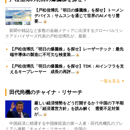
【戸松信博氏「明日の爆騰株」を探せ】トーメン
デバイス：サムスンを通じて世界のAIメモリ需
要…
新聞や雑誌など多数の金融メディアに出演するグローバルリン
クアドバイザーズ代表の戸松信博氏が、最新…
【戸松信博氏「明日の爆騰株」を探せ】レーザーテック：最先
端半導体の製造に不可欠な検査装…
【戸松信博氏「明日の爆騰株」を探せ】TDK：AIインフラを支
えるキープレーヤー 成長の再評…
一覧を見る
田代尚機のチャイナ・リサーチ
厳しい経済情勢をどう打開するか？中国の下半期
の「経済運営方針」を読み解く 需要不足対策
が…
中国経済に精通する中国株投資の第一人者・田代尚機氏のプレ
ミアム連載「チャイナ・リサーチ」。中国の…