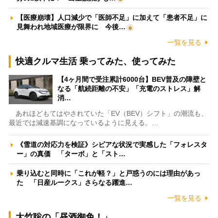
【医療崩壊】人口減少で「医師不足」に加えて「患者不足」に
見舞われ地域医療が限界に 今後…
一覧を見る
快適クルマ生活 乗ってみた、使ってみた
【4ヶ月間で受注累計6000台】BEV普及の障壁と
なる「航続距離の不安」「充電のストレス」解
消…
あれほどもてはやされていた「EV（BEV）シフト」の潮流も、
最近では減速基調になっているように見える。…
《雪道の対応力を検証》シビアな状況で実感した「フォレスタ
ー」の真価 「ターボ」と「スト…
乗り込むと同時に「これが軽？」と戸惑うのには理由があっ
た 「日産ルークス」さらなる躍進…
一覧を見る
大竹聡の「昼酒御免！」