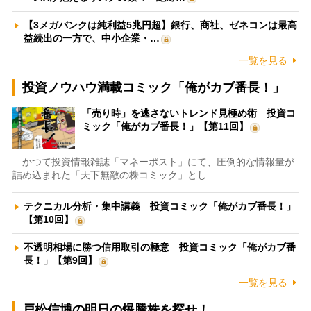
【3メガバンクは純利益5兆円超】銀行、商社、ゼネコンは最高
益続出の一方で、中小企業・…
一覧を見る
投資ノウハウ満載コミック「俺がカブ番長！」
「売り時」を逃さないトレンド見極め術 投資コ
ミック「俺がカブ番長！」【第11回】
かつて投資情報雑誌「マネーポスト」にて、圧倒的な情報量が
詰め込まれた「天下無敵の株コミック」とし…
テクニカル分析・集中講義 投資コミック「俺がカブ番長！」
【第10回】
不透明相場に勝つ信用取引の極意 投資コミック「俺がカブ番
長！」【第9回】
一覧を見る
戸松信博の明日の爆騰株を探せ！