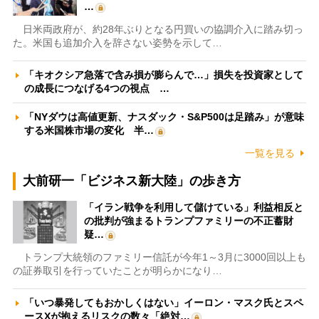
…
日米両政府が、約28年ぶりとなる円買いの協調介入に踏み切っ
た。米国も追加介入を辞さない姿勢を示して…
「キオクシア急落で含み損が膨らんで…」損失を投資家として
の成長につなげる4つの視点 …
「NYダウは高値更新、ナスダック・S&P500は足踏み」が意味
する米国株市場の変化 半…
一覧を見る
大前研一「ビジネス新大陸」の歩き方
「イラン戦争を利用して儲けている」利益相反と
の批判が強まるトランプファミリーの不正蓄財
疑…
トランプ大統領のファミリー信託が今年1～3月に3000回以上も
の証券取引を行っていたことが明らかになり…
「いつ暴発してもおかしくはない」イーロン・マスク氏とスペ
ースXが抱えるリスクの数々「絶対…