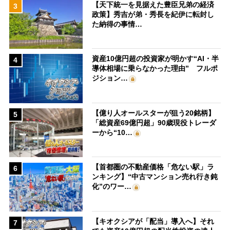
【天下統一を見据えた豊臣兄弟の経済
3
政策】秀吉が弟・秀長を紀伊に転封し
た納得の事情…
資産10億円超の投資家が明かす“AI・半
4
導体相場に乗らなかった理由” フルポ
ジション…
【億り人オールスターが狙う20銘柄】
5
「総資産69億円超」90歳現役トレーダ
ーから“10…
【首都圏の不動産価格「危ない駅」ラ
6
ンキング】“中古マンション売れ行き鈍
化”のワー…
【キオクシアが「配当」導入へ】それ
7