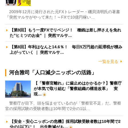
2009年12月に発行された元FXトレーダー・磯貝清明氏の著書
『突然マルサがやって来た！～FXで10億円稼い…
【第9回】もう一度FXでリベンジ！ 種銭は差し押さえを免れ
た”ヒミツのお金” ｜ 突然マルサ…
【第8回】年利はなんと14.6％！ 毎日5万円超の延滞税が積み
上がっていく ｜ 突然マルサ…
一覧を見る
河合雅司「人口減少ニッポンの活路」
【「警察官離れ」に歯止めはかかるか？】警察庁
が本気で取り組む「警察組織の構造改革」 実
現…
警察庁が目下、頭を悩ませているのが「警察官不足」だ。警察
官の採用試験の受験者数は10年間で2分の1以…
【安全・安心ニッポンの危機】採用試験受験者数は10年間で2
分の1以下に！ 出生数減がも…