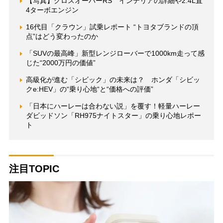
【写真】クロスオーバーRS インテリアの詳細や2.4L直
4ターボエンジン
16代目「クラウン」試乗レポート “トヨタブランドの頂
点”はどう変わったのか
「SUVの最高峰」新型レンジローバーで1000km走って感
じた“2000万円の価値”
高級化が進む「シビック」の未来は？ ホンダ「シビッ
クe:HEV」の“乗り心地“と“価格への評価”
「日本にハーレーは合わない説」を覆す！軽量ハーレー
ダビッドソン「RH975ナイトスター」の乗り心地レポー
ト
注目TOPIC