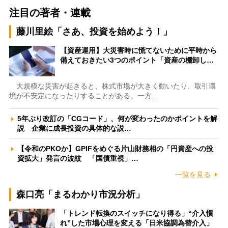
注目の著者・連載
藤川里絵「さあ、投資を始めよう！」
【資産運用】大災害時に慌てないために平時から
備えておきたい3つのポイント「資産の棚卸し…
大規模な災害が起きると、株式市場が大きく動いたり、取引環
境が不安定になったりすることがある。一方…
5年ぶり改訂の「CGコード」、何が変わったのかポイントを解
説 企業に成長投資の具体的な説…
【令和のPKOか】GPIFをめぐる片山財務相の「円資産への投
資拡大」発言の波紋 「国債重視」…
一覧を見る
森口亮「まるわかり市況分析」
「トレンド転換のスイッチになり得る」“介入慣
れ”した市場心理を変える「日米協調為替介入」