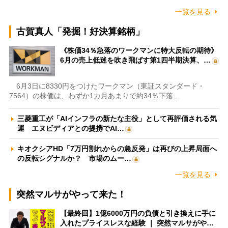
一覧を見る
古賀真人「発掘！好決算銘柄」
《株価34％急落のワークマンに特大反転の期待》
6月の売上低迷を吹き飛ばす第1四半期決算、…
6月3日に8330円をつけたワークマン（東証スタンダード・
7564）の株価は、わずか1カ月あまりで約34％下落…
三菱重工が「AIインフラの新たな主役」として再評価される気
運 エヌビディアとの提携でAI…
キオクシアHD「7万円割れからの急反発」は再びの上昇局面へ
の反転シグナルか？ 市場のムー…
一覧を見る
突然マルサがやって来た！
【最終回】1億6000万円の負債と引き換えに手に
入れたプライスレスな経験 ｜ 突然マルサがや…