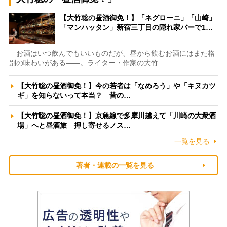
【大竹聡の昼酒御免！】「ネグローニ」「山崎」
「マンハッタン」新宿三丁目の隠れ家バーで1…
お酒はいつ飲んでもいいものだが、昼から飲むお酒にはまた格
別の味わいがある――。ライター・作家の大竹…
【大竹聡の昼酒御免！】今の若者は「なめろう」や「キヌカツ
ギ」を知らないって本当？ 昔の…
【大竹聡の昼酒御免！】京急線で多摩川越えて「川崎の大衆酒
場」へと昼酒旅 押し寄せるノス…
一覧を見る
著者・連載の一覧を見る