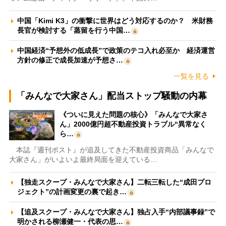
中国「Kimi K3」の衝撃に世界はどう対応するのか？ 米財務
長官が検討する「蒸留を行う中国…
中国経済“予想外の低成長”で政策のテコ入れ必至か 経済運営
方針の修正で成長加速が予想さ…
一覧を見る
「みんなで大家さん」配当ストップ騒動の内幕
《ついに見えた問題の核心》「みんなで大家さ
ん」2000億円超不動産投資トラブル“異常なく
ら…
本誌『週刊ポスト』が追及してきた不動産投資商品「みんなで
大家さん」がいよいよ最終局面を迎えている…
【独走スクープ・みんなで大家さん】二転三転した“成田プロ
ジェクト”の計画変更の裏で起き…
【追及スクープ・みんなで大家さん】独占入手“内部議事録”で
明かされる柳瀬健一・代表の思…