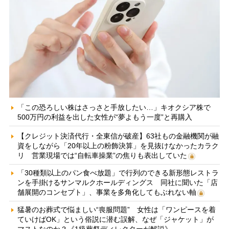
「この恐ろしい株はさっさと手放したい…」キオクシア株で
500万円の利益を出した女性が“夢よもう一度”と再購入
【クレジット決済代行・全東信が破産】63社もの金融機関が融
資をしながら「20年以上の粉飾決算」を見抜けなかったカラク
リ 営業現場では“自転車操業”の焦りも表出していた
「30種類以上のパン食べ放題」で行列のできる新形態レストラ
ンを手掛けるサンマルクホールディングス 同社に聞いた「店
舗展開のコンセプト」、事業を多角化してもぶれない軸
猛暑のお葬式で悩ましい“喪服問題” 女性は「ワンピースを着
ていけばOK」という俗説に潜む誤解、なぜ「ジャケット」が
マストなのか？《1級葬祭ディレクターが解説》