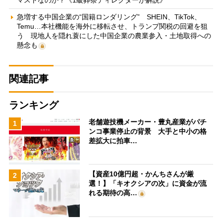
急増する中国企業の“国籍ロンダリング” SHEIN、TikTok、
Temu…本社機能を海外に移転させ、トランプ関税の回避を狙
う 現地人を隠れ蓑にした中国企業の農業参入・土地取得への
懸念も
関連記事
ランキング
老舗遊技機メーカー・豊丸産業がパチ
1
ンコ事業停止の背景 大手と中小の格
差拡大に拍車…
【資産10億円超・かんちさんが厳
2
選！】「キオクシアの次」に資金が流
れる期待の高…