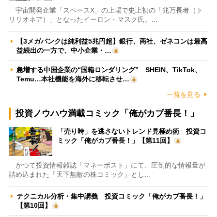
宇宙開発企業「スペースX」の上場で史上初の「兆万長者（ト
リリオネア）」となったイーロン・マスク氏。…
【3メガバンクは純利益5兆円超】銀行、商社、ゼネコンは最高
益続出の一方で、中小企業・…
急増する中国企業の“国籍ロンダリング” SHEIN、TikTok、
Temu…本社機能を海外に移転させ…
一覧を見る
投資ノウハウ満載コミック「俺がカブ番長！」
「売り時」を逃さないトレンド見極め術 投資コ
ミック「俺がカブ番長！」【第11回】
かつて投資情報雑誌「マネーポスト」にて、圧倒的な情報量が
詰め込まれた「天下無敵の株コミック」とし…
テクニカル分析・集中講義 投資コミック「俺がカブ番長！」
【第10回】