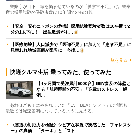
警察庁が目下、頭を悩ませているのが「警察官不足」だ。警察
官の採用試験の受験者数は10年間で2分の1以…
【安全・安心ニッポンの危機】採用試験受験者数は10年間で2
分の1以下に！ 出生数減がも…
【医療崩壊】人口減少で「医師不足」に加えて「患者不足」に
見舞われ地域医療が限界に 今後…
一覧を見る
快適クルマ生活 乗ってみた、使ってみた
【4ヶ月間で受注累計6000台】BEV普及の障壁と
なる「航続距離の不安」「充電のストレス」解
消…
あれほどもてはやされていた「EV（BEV）シフト」の潮流も、
最近では減速基調になっているように見える。…
《雪道の対応力を検証》シビアな状況で実感した「フォレスタ
ー」の真価 「ターボ」と「スト…