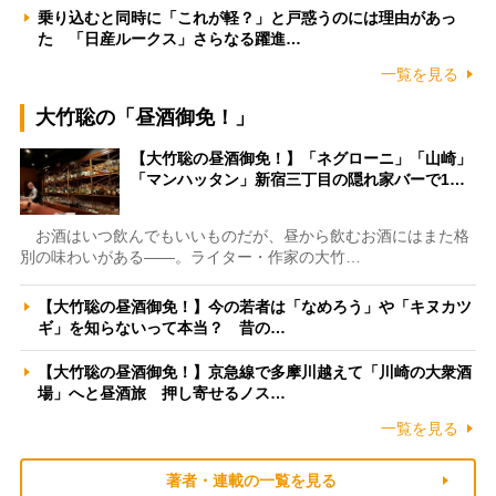
乗り込むと同時に「これが軽？」と戸惑うのには理由があっ
た 「日産ルークス」さらなる躍進…
一覧を見る
大竹聡の「昼酒御免！」
【大竹聡の昼酒御免！】「ネグローニ」「山崎」
「マンハッタン」新宿三丁目の隠れ家バーで1…
お酒はいつ飲んでもいいものだが、昼から飲むお酒にはまた格
別の味わいがある――。ライター・作家の大竹…
【大竹聡の昼酒御免！】今の若者は「なめろう」や「キヌカツ
ギ」を知らないって本当？ 昔の…
【大竹聡の昼酒御免！】京急線で多摩川越えて「川崎の大衆酒
場」へと昼酒旅 押し寄せるノス…
一覧を見る
著者・連載の一覧を見る