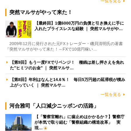
一覧を見る
突然マルサがやって来た！
【最終回】1億6000万円の負債と引き換えに手に
入れたプライスレスな経験 ｜ 突然マルサがや…
2009年12月に発行された元FXトレーダー・磯貝清明氏の著書
『突然マルサがやって来た！～FXで10億円稼い…
【第9回】もう一度FXでリベンジ！ 種銭は差し押さえを免れ
た”ヒミツのお金” ｜ 突然マルサ…
【第8回】年利はなんと14.6％！ 毎日5万円超の延滞税が積み
上がっていく ｜ 突然マルサ…
一覧を見る
河合雅司「人口減少ニッポンの活路」
【「警察官離れ」に歯止めはかかるか？】警察庁
が本気で取り組む「警察組織の構造改革」 実
現…