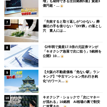
増」も期待できる注目銘柄5選】資産3
億円超・…
「失敗すると取り返しがつかない」葬
7
儀社の手を借りない「DIY葬」の落とし
穴 素人には…
《2年弱で資産17.5倍の元証券マンが
8
「キオクシア急落で次に狙う」5銘柄を
公開》10…
【大阪の不動産価格「危ない駅」ラン
9
キング】“中古マンション売れ行き鈍
化”のワース…
キオクシア・ショックで「次にマネー
10
が流れる」16銘柄 AI相場の裏で割安
に放置され…