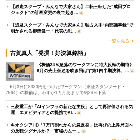
【独走スクープ・みんなで大家さん】二転三転した“成田プロ
ジェクト”の計画変更の裏で起き…
【追及スクープ・みんなで大家さん】独占入手“内部議事録”で
明かされる柳瀬健一・代表の思…
一覧を見る
古賀真人「発掘！好決算銘柄」
《株価34％急落のワークマンに特大反転の期待》
6月の売上低迷を吹き飛ばす第1四半期決算、…
6月3日に8330円をつけたワークマン（東証スタンダード・
7564）の株価は、わずか1カ月あまりで約34％下落…
三菱重工が「AIインフラの新たな主役」として再評価される気
運 エヌビディアとの提携でAI…
キオクシアHD「7万円割れからの急反発」は再びの上昇局面へ
の反転シグナルか？ 市場のムー…