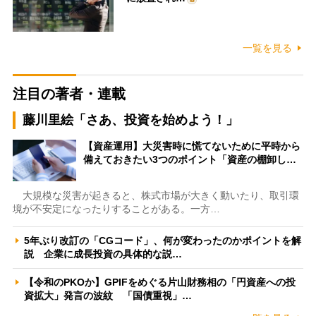
一覧を見る
注目の著者・連載
藤川里絵「さあ、投資を始めよう！」
【資産運用】大災害時に慌てないために平時から
備えておきたい3つのポイント「資産の棚卸し…
大規模な災害が起きると、株式市場が大きく動いたり、取引環
境が不安定になったりすることがある。一方…
5年ぶり改訂の「CGコード」、何が変わったのかポイントを解
説 企業に成長投資の具体的な説…
【令和のPKOか】GPIFをめぐる片山財務相の「円資産への投
資拡大」発言の波紋 「国債重視」…