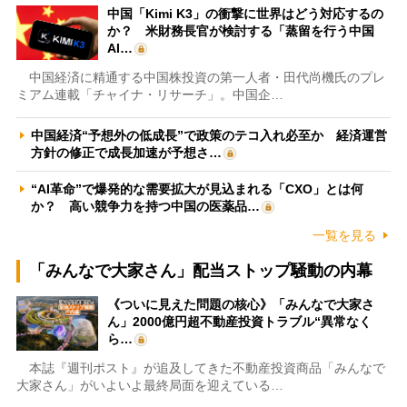
中国「Kimi K3」の衝撃に世界はどう対応するの
か？ 米財務長官が検討する「蒸留を行う中国
AI…
中国経済に精通する中国株投資の第一人者・田代尚機氏のプレ
ミアム連載「チャイナ・リサーチ」。中国企…
中国経済“予想外の低成長”で政策のテコ入れ必至か 経済運営
方針の修正で成長加速が予想さ…
“AI革命”で爆発的な需要拡大が見込まれる「CXO」とは何
か？ 高い競争力を持つ中国の医薬品…
一覧を見る
「みんなで大家さん」配当ストップ騒動の内幕
《ついに見えた問題の核心》「みんなで大家さ
ん」2000億円超不動産投資トラブル“異常なく
ら…
本誌『週刊ポスト』が追及してきた不動産投資商品「みんなで
大家さん」がいよいよ最終局面を迎えている…