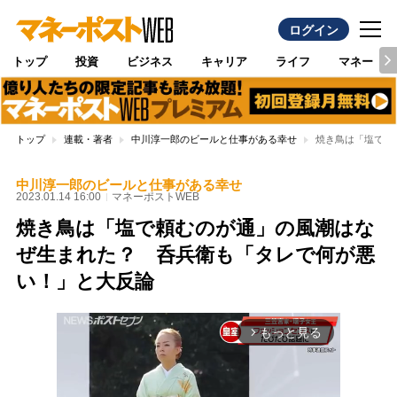
ログイン
トップ
投資
ビジネス
キャリア
ライフ
マネー
トップ
連載・著者
中川淳一郎のビールと仕事がある幸せ
焼き鳥は「塩で頼
中川淳一郎のビールと仕事がある幸せ
2023.01.14 16:00
マネーポストWEB
焼き鳥は「塩で頼むのが通」の風潮はな
ぜ生まれた？ 呑兵衛も「タレで何が悪
い！」と大反論
もっと見る
arrow_forward_ios