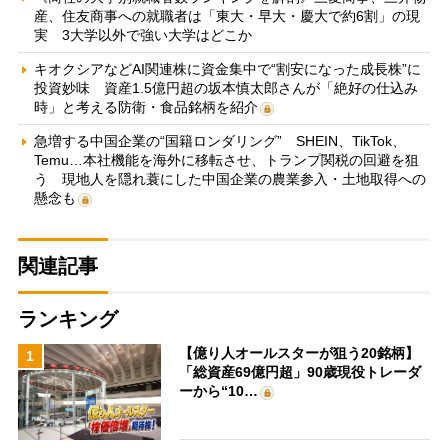
産、住友商事への就職者は「東大・早大・慶大で約6割」の現
実 3大学以外で強い大学はどこか
キオクシアなどAI関連株に資金集中で“割安になった成長株”に
投資妙味 資産1.5億円超の坂本慎太郎さんが「絶好の仕込み
時」と考える防衛・食品銘柄を紹介
急増する中国企業の“国籍ロンダリング” SHEIN、TikTok、
Temu…本社機能を海外に移転させ、トランプ関税の回避を狙
う 現地人を隠れ蓑にした中国企業の農業参入・土地取得への
懸念も
関連記事
ランキング
【億り人オールスターが狙う20銘柄】
1
「総資産69億円超」90歳現役トレーダ
ーから“10…