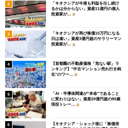
「キオクシアが今後も利益を出し続け
2
るかは分からない」資産11億円の個人
投資家が…
「キオクシアが再び株価10万円になる
3
日は遠い」資産3億円超のサラリーマン
投資家が…
【首都圏の不動産価格「危ない駅」ラ
4
ンキング】“中古マンション売れ行き鈍
化”のワー…
「AI・半導体関連が“本命”であること
5
に変わりはない」資産20億円超の90歳
現役トレー…
【キオクシア・ショック後に「株価倍
6