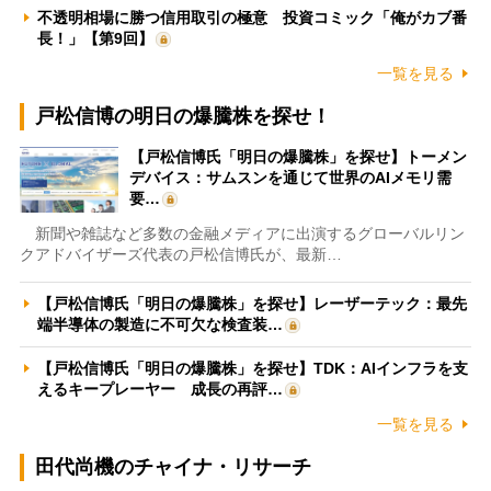
不透明相場に勝つ信用取引の極意 投資コミック「俺がカブ番
長！」【第9回】
一覧を見る
戸松信博の明日の爆騰株を探せ！
【戸松信博氏「明日の爆騰株」を探せ】トーメン
デバイス：サムスンを通じて世界のAIメモリ需
要…
新聞や雑誌など多数の金融メディアに出演するグローバルリン
クアドバイザーズ代表の戸松信博氏が、最新…
【戸松信博氏「明日の爆騰株」を探せ】レーザーテック：最先
端半導体の製造に不可欠な検査装…
【戸松信博氏「明日の爆騰株」を探せ】TDK：AIインフラを支
えるキープレーヤー 成長の再評…
一覧を見る
田代尚機のチャイナ・リサーチ