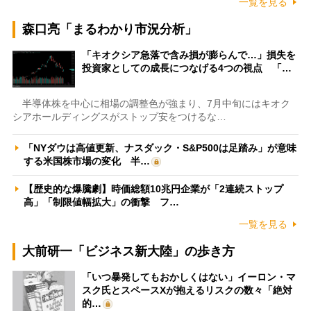
一覧を見る
森口亮「まるわかり市況分析」
「キオクシア急落で含み損が膨らんで…」損失を
投資家としての成長につなげる4つの視点 「…
半導体株を中心に相場の調整色が強まり、7月中旬にはキオク
シアホールディングスがストップ安をつけるな…
「NYダウは高値更新、ナスダック・S&P500は足踏み」が意味
する米国株市場の変化 半…
【歴史的な爆騰劇】時価総額10兆円企業が「2連続ストップ
高」「制限値幅拡大」の衝撃 フ…
一覧を見る
大前研一「ビジネス新大陸」の歩き方
「いつ暴発してもおかしくはない」イーロン・マ
スク氏とスペースXが抱えるリスクの数々「絶対
的…