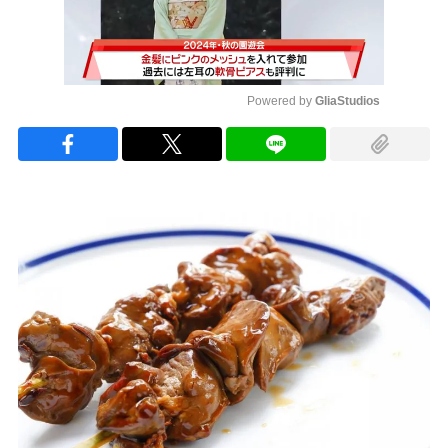
Powered by 
GliaStudios
Mute