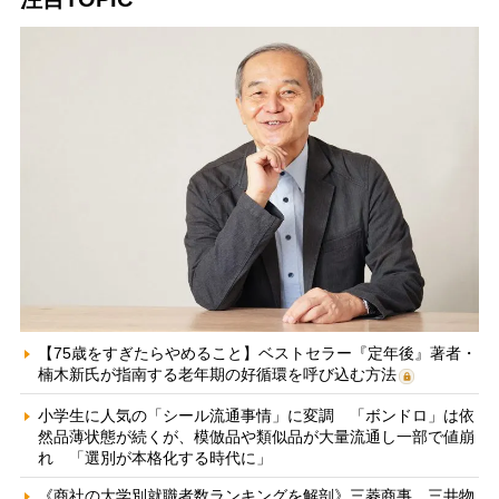
【75歳をすぎたらやめること】ベストセラー『定年後』著者・
楠木新氏が指南する老年期の好循環を呼び込む方法
小学生に人気の「シール流通事情」に変調 「ボンドロ」は依
然品薄状態が続くが、模倣品や類似品が大量流通し一部で値崩
れ 「選別が本格化する時代に」
《商社の大学別就職者数ランキングを解剖》三菱商事、三井物