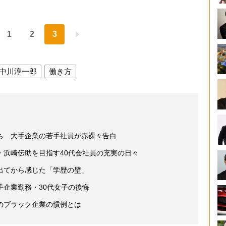
1
2
3
中川淳一郎
働き方
ち 大手企業の若手社員が赤裸々告白
・浜崎伝助を目指す40代会社員の充実の日々
出てから感じた「学歴の壁」
手企業勤務・30代女子の後悔
のブラック企業の慣例とは