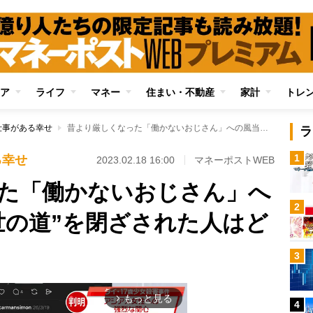
ア
ライフ
マネー
住まい・不動産
家計
トレ
仕事がある幸せ
昔より厳しくなった「働かないおじさん」への風当たり “出世の道”を閉ざされた人はどう過ごすべきか
ラ
1
る幸せ
2023.02.18 16:00
マネーポストWEB
た「働かないおじさん」へ
2
世の道”を閉ざされた人はど
3
もっと見る
arrow_forward_ios
4