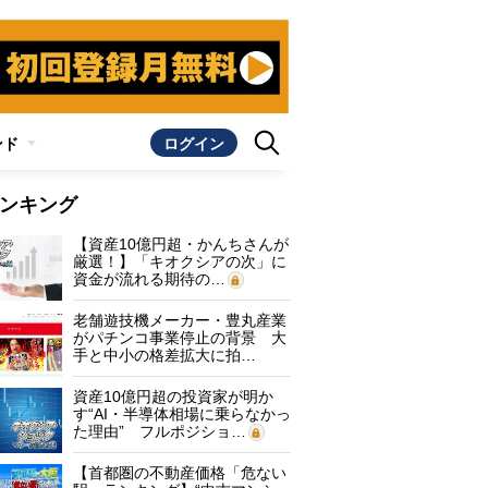
ンド
ログイン
ンキング
【資産10億円超・かんちさんが
厳選！】「キオクシアの次」に
資金が流れる期待の…
老舗遊技機メーカー・豊丸産業
がパチンコ事業停止の背景 大
手と中小の格差拡大に拍…
資産10億円超の投資家が明か
す“AI・半導体相場に乗らなかっ
た理由” フルポジショ…
【首都圏の不動産価格「危ない