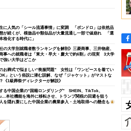
生に人気の「シール流通事情」に変調 「ボンドロ」は依然品
態が続くが、模倣品や類似品が大量流通し一部で値崩れ 「選
本格化する時代に」
社の大学別就職者数ランキングを解剖》三菱商事、三井物産、
商事への就職者は「東大・早大・慶大で約6割」の現実 3大学
で強い大学はどこか
のお葬式で悩ましい“喪服問題” 女性は「ワンピースを着てい
OK」という俗説に潜む誤解、なぜ「ジャケット」がマストな
？《1級葬祭ディレクターが解説》
する中国企業の“国籍ロンダリング” SHEIN、TikTok、
mu…本社機能を海外に移転させ、トランプ関税の回避を狙う
人を隠れ蓑にした中国企業の農業参入・土地取得への懸念も