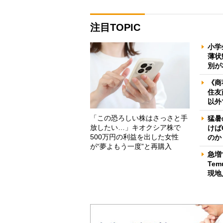
注目TOPIC
小学
薄状
別が
《商
住友
以外
「この恐ろしい株はさっさと手
猛暑
放したい…」キオクシア株で
けば
500万円の利益を出した女性
のか
が“夢よもう一度”と再購入
急増
Te
現地