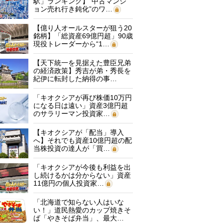
駅」ランキング】“中古マンシ
ョン売れ行き鈍化”のワ…
【億り人オールスターが狙う20
銘柄】「総資産69億円超」90歳
現役トレーダーから“1…
【天下統一を見据えた豊臣兄弟
の経済政策】秀吉が弟・秀長を
紀伊に転封した納得の事…
「キオクシアが再び株価10万円
になる日は遠い」資産3億円超
のサラリーマン投資家…
【キオクシアが「配当」導入
へ】それでも資産10億円超の配
当株投資の達人が「買…
「キオクシアが今後も利益を出
し続けるかは分からない」資産
11億円の個人投資家…
「北海道で知らない人はいな
い！」道民熱愛のカップ焼きそ
ば「やきそば弁当」、最大…