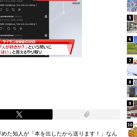
5
6
7
Mute
8
9
10
辞めた知人が「本を出したから送ります！」なん