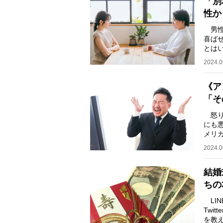
「別
性か
男性
喜ば
とは
後に
2024.0
《ア
「そ
怒り
にも
メリ
に私
2024.0
結婚
ちの
LI
Twi
を教