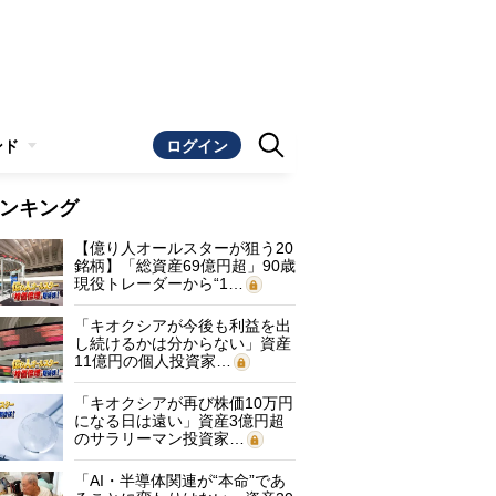
ンド
ログイン
ンキング
【億り人オールスターが狙う20
銘柄】「総資産69億円超」90歳
現役トレーダーから“1…
「キオクシアが今後も利益を出
し続けるかは分からない」資産
11億円の個人投資家…
「キオクシアが再び株価10万円
になる日は遠い」資産3億円超
のサラリーマン投資家…
「AI・半導体関連が“本命”であ