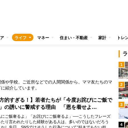
ア
ライフ
マネー
住まい・不動産
家計
トレ
ラ
1
関係や学校、ご近所などでの人間関係から、ママ友たちのマ
2
富に紹介しています。
方的すぎる！】若者たちが「今度お詫びにご飯で
3
」の誘いに警戒する理由 「恩を着せよ…
礼にご飯奢るよ」「お詫びにご飯奢るよ」──こうしたフレーズ
ったり言われたりした経験がある人は、多いのではないだろう
4
しかし先日、SNSではそうした行為について“好きでもない奴と