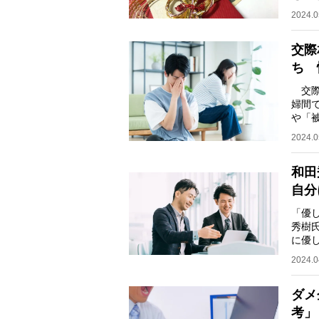
よる2
2024.0
交際
ち 
交際
婦間
や「
府が
2024.0
和田
自分
「優
秀樹
に優
くい
2024.0
ダメ
考」