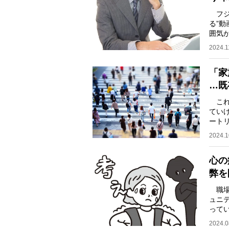
フジ
る”
囲気
注目
2024.1
「家
…既
これ
てい
ート
コミ
2024.1
心の
弊を
職場
ュニ
って
人へ
2024.0