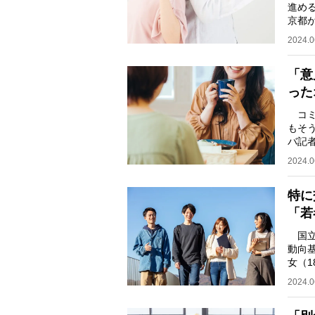
進め
京都
とい
2024.0
「意
った
コミ
もそ
バ記
＊ 
2024.0
特に
「若
国立
動向
女（
72.
2024.0