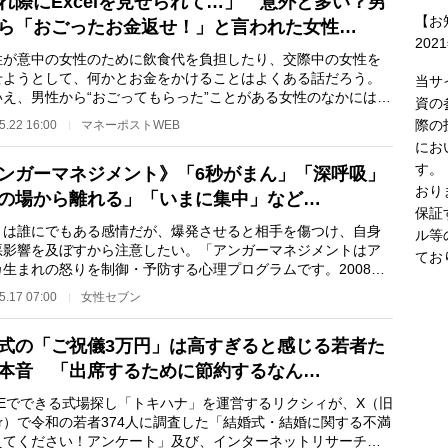
れ際にExcelを見せられて…」 意外と多い？男
【お
ら「おごったお金返せ！」と言われた女性…
202
が意中の女性のために飲食代を負担したり、交際中の女性を
せようとして、何かとお金をかけることはよくある話だろう。
当サ
いえ、男性から“おごってもらった”ことがある女性のなかには、
資の
飲食代やプレ…
際の
5.22 16:00
マネーポストWEB
にお
す。
ンガーマネジメント》「6秒がまん」「深呼吸」
おり
の場から離れる」「いまに集中」など…
保証
は誰にでもある感情だが、爆発させると相手を傷つけ、自身
ル等
悪影響を及ぼすから注意したい。「アンガーマネジメントはア
てお
カ生まれの怒りを制御・予防する心理プログラムです。2008年
が日本に導入し…
5.17 07:00
女性セブン
式の「ご祝儀3万円」は高すぎると感じる若者た
本音 「出席するために節約するなん…
NEでできる式場探し「トキハナ」を運営するリクシィが、X（旧
tter）で令和の若者374人に調査した「結婚式・結婚に関する不満
えてください！アンケート」及び、インターネットリサーチに