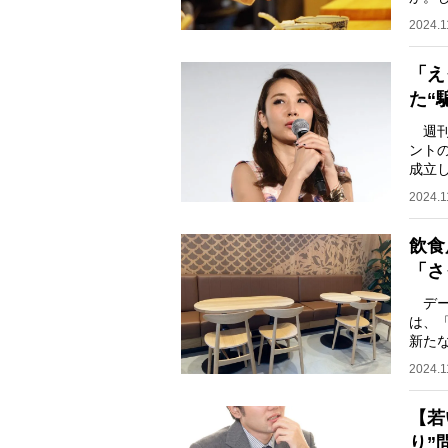
のご
2024.1
「え
た“
週刊
ント
成立
ーの“
2024.1
飲食
「さ
デー
は、
新た
題」
2024.1
【若
り”