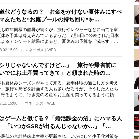
道代どうなるの？」お金をかけない夏休みにすべ
マ友たちと“お庭プールの持ち回り”を…
も昨年同様の酷暑が続くが、旅行やレジャーなどに当てる家
夏休み予算は冷え込んでいるようだ。7月5日に公表された日本
によるアンケート結果によると、夏休みの予算を「減らす」と
た人は13.0％…
8.02 15:00
マネーポストWEB
シリじゃないんですけど…」 旅行や帰省前に
いでにお土産買ってきて」と頼まれた時の…
も夏休みシーズンがやって来る。夏季休暇の過ごし方を考え
か、旅行や帰省を計画する人も多いだろうが、そうした人たち
り寄るように、行き先の名産やお土産を買ってくるように頼む
ちがいる。「京…
7.11 15:00
マネーポストWEB
はゲームと似てる？「婚活課金の沼」にハマる人
 「いつかSSRが出るんじゃないか…」「…
最低の合計特殊出生率が更新され、いかにして少子化対策を