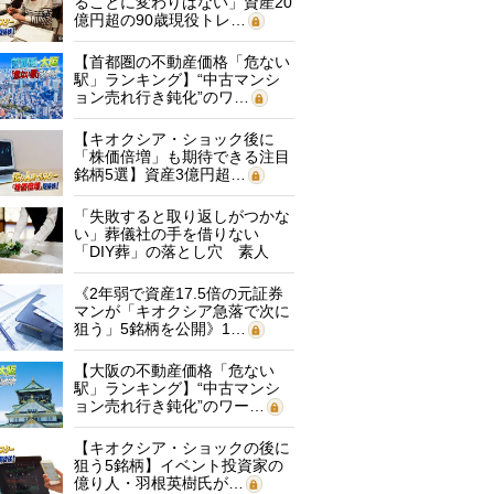
ることに変わりはない」資産20
億円超の90歳現役トレ…
【首都圏の不動産価格「危ない
駅」ランキング】“中古マンシ
ョン売れ行き鈍化”のワ…
【キオクシア・ショック後に
「株価倍増」も期待できる注目
銘柄5選】資産3億円超…
「失敗すると取り返しがつかな
い」葬儀社の手を借りない
「DIY葬」の落とし穴 素人
に…
《2年弱で資産17.5倍の元証券
マンが「キオクシア急落で次に
狙う」5銘柄を公開》1…
【大阪の不動産価格「危ない
駅」ランキング】“中古マンシ
ョン売れ行き鈍化”のワー…
【キオクシア・ショックの後に
狙う5銘柄】イベント投資家の
億り人・羽根英樹氏が…