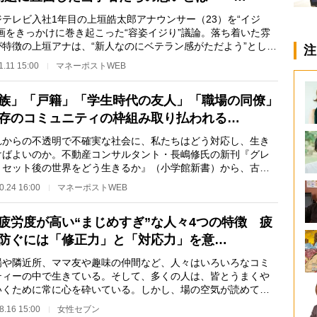
テレビ入社1年目の上垣皓太郎アナウンサー（23）を“イジ
動画をきっかけに巻き起こった“容姿イジり”議論。落ち着いた雰
が特徴の上垣アナは、“新人なのにベテラン感がただよう”として
注
されているアナ…
1.11 15:00
マネーポストWEB
族」「戸籍」「学生時代の友人」「職場の同僚」
存のコミュニティの枠組み取り払われる…
からの不透明で不確実な社会に、私たちはどう対応し、生き
けばよいのか。不動産コンサルタント・長嶋修氏の新刊『グレ
リセット後の世界をどう生きるか』（小学館新書）から、古い
ュニティが崩壊…
0.24 16:00
マネーポストWEB
疲労度が高い“まじめすぎ”な人々4つの特徴 疲
防ぐには「修正力」と「対応力」を意…
や隣近所、ママ友や趣味の仲間など、人々はいろいろなコミ
ティーの中で生きている。そして、多くの人は、皆とうまくや
いくために常に心を砕いている。しかし、場の空気が読めて、
の気遣いができ…
8.16 15:00
女性セブン