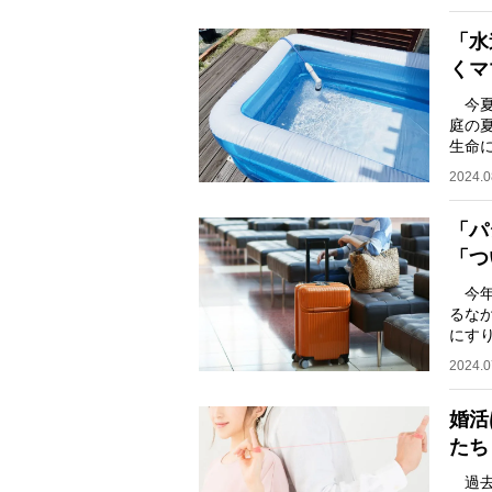
「水
くマ
今夏
庭の
生命
回答し
2024.0
「パ
「つ
今年
るな
にす
人た
2024.0
婚活
たち
過去