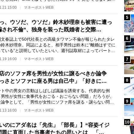
飯なんて拷問タ…
1.21 15:00
マネーポストWEB
5
っ、ウソだ、ウソだ」鈴木紗理奈も被害に遭っ
騙され不倫”、独身を装った既婚者と交際…
6
文春誌上で50代社長との高級タワマン不倫が報じられたタレ
の鈴木紗理奈。同誌によると、相手男性は鈴木に“離婚はすでに
している”と説明していたといい、週刊誌取材によってパートナ
裏切り”が発…
1.19 16:00
マネーポストWEB
7
店のソファ席を男性が女性に譲るべきか論争
8
っさとソファに座る男は自己中」「好きに…
ト中の男女の言動はしばしば議論を誘発する。代表的な例
「男性が女性に食事代をおごる・おごらない問題」だろうが、
9
な論争として、「男性が女性にソファ席を譲る・譲らない問
が注目されている。X…
1.13 16:00
マネーポストWEB
10
いのにアダ名は「先生」「部長」】“容姿イジ
問題に直面した当事者たちの思いとは 「…