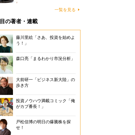
一覧を見る
目の著者・連載
藤川里絵「さあ、投資を始めよ
う！」
森口亮「まるわかり市況分析」
大前研一「ビジネス新大陸」の
歩き方
投資ノウハウ満載コミック「俺
がカブ番長！」
戸松信博の明日の爆騰株を探
せ！