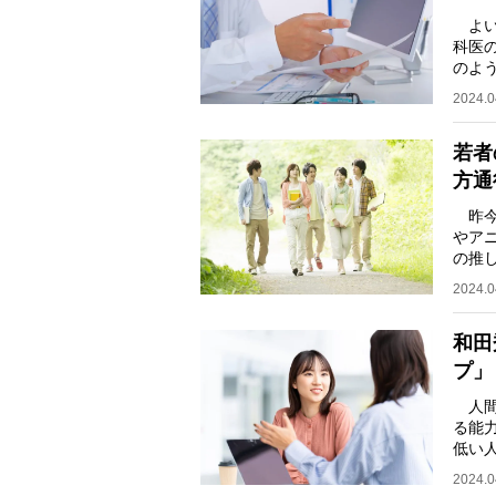
よい
科医
のよ
学』
2024.0
若者
方通
昨今
やア
の推
てく
2024.0
和田
プ」
人間
る能
低い
よい
2024.0