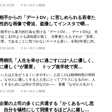
0～40代の36…
5.15 15:00
マネーポストWEB
相手からの「デートDV」に苦しめられる若者た
性的な画像で脅迫、盗撮してインスタで晒…
相手から暴力的行為を受ける「デートDV」。デートDVは、夫
で起こるDVよりも認知度が低く、当事者たちもそれが「加害」
被害」であることに気づかないケースも多い。令和2年度に内閣
実施した調査に…
5.04 16:00
マネーポストWEB
秀樹氏「人生を幸せに過ごすには“人に優しく、
に優しく”が重要」 トップ進学校で実…
しい人は人生がうまくいきやすい」と説くのは精神科医の和田
氏。なぜ人に優しくすると人生にとってプラスになるのか。人
しくするためには何が大切なのか──。著書『なぜか人生がうま
く「優しい人」…
4.17 15:00
マネーポストWEB
企業の上司の多くに共通する「かくあるべし思
 自分を犠牲にして我慢するほど人に厳し…