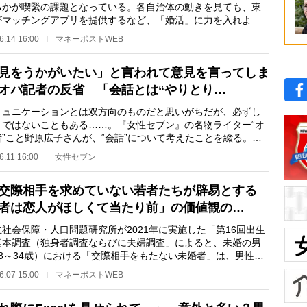
るかが喫緊の課題となっている。各自治体の動きを見ても、東
がマッチングアプリを提供するなど、「婚活」に力を入れよう
う取り組みが顕…
6.14 16:00
マネーポストWEB
見をうかがいたい」と言われて意見を言ってしま
オバ記者の反省 「会話とは“やりとり…
ュニケーションとは双方向のものだと思いがちだが、必ずし
うではないこともある……。『女性セブン』の名物ライター“オ
者”こと野原広子さんが、“会話”について考えたことを綴る。
＊ ＊ 出し抜…
6.11 16:00
女性セブン
交際相手を求めていない若者たちが辟易とする
者は恋人がほしくて当たり前」の価値観の…
社会保障・人口問題研究所が2021年に実施した「第16回出生
基本調査（独身者調査ならびに夫婦調査」によると、未婚の男
18～34歳）における「交際相手をもたない未婚者」は、男性
2％、女性64.2％。1…
6.07 15:00
マネーポストWEB