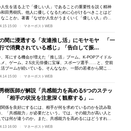
人生を送る上で「優しい人」であることの重要性を説く精神
の和田秀樹氏。他人に優しくなるために心がけるべきことはど
うなことか。著書『なぜか人生がうまくいく「優しい人」の科
が話題の和田秀…
4.15 15:00
マネーポストWEB
の間に浸透する「友達推し活」にモヤモヤ 「一
行で消費されている感じ」「告白して振…
、耳にする機会が増えた「推し活」ブーム。K-POPアイドル
ニメ、ゲーム、2.5次元俳優に宝塚、スポーツ選手……と、空前
し活ブームが続いている。そんななか、一部の若者から聞こえ
るのが「リアルな…
4.14 15:00
マネーポストWEB
秀樹医師が解説「共感能力を高める5つのステッ
 「相手の状況を注意深く観察する」…
関係を良好にするには、相手が何を求めているのかを読み取
力、「共感能力」が必要だという。では、その能力が高い人と
人では何が違うのか。また、共感能力を高めるにはどうすれば
のか。著書『な…
4.13 16:00
マネーポストWEB