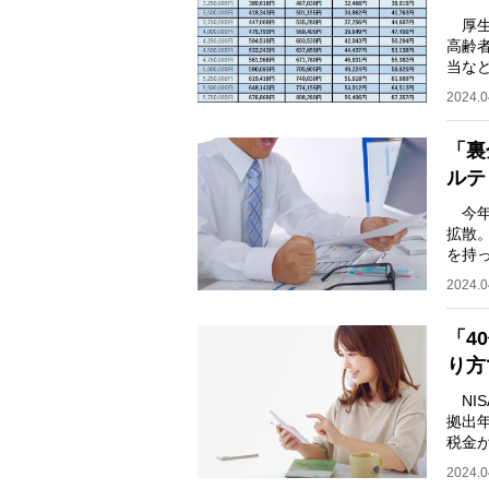
厚生
高齢
当な
の部
2024.0
「裏
ルテ
今年
拡散
を持
に納
2024.0
「4
り方
NIS
拠出
税金
取り
2024.0