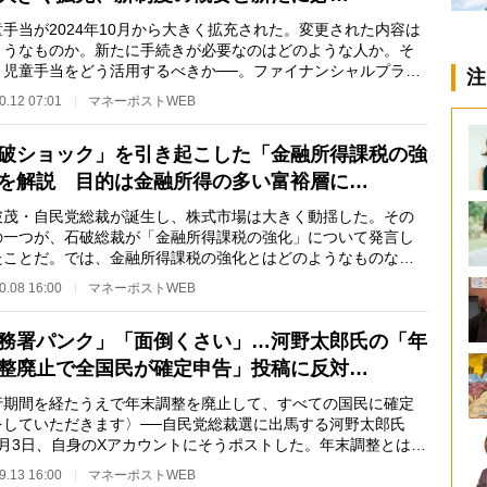
手当が2024年10月から大きく拡充された。変更された内容は
ようなものか。新たに手続きが必要なのはどのような人か。そ
、児童手当をどう活用するべきか──。ファイナンシャルプラン
注
の鈴木さや子さ…
0.12 07:01
マネーポストWEB
破ショック」を引き起こした「金融所得課税の強
を解説 目的は金融所得の多い富裕層に…
茂・自民党総裁が誕生し、株式市場は大きく動揺した。その
の一つが、石破総裁が「金融所得課税の強化」について発言し
たことだ。では、金融所得課税の強化とはどのようなものなの
『世界一楽しい…
0.08 16:00
マネーポストWEB
務署パンク」「面倒くさい」…河野太郎氏の「年
整廃止で全国民が確定申告」投稿に反対…
行期間を経たうえで年末調整を廃止して、すべての国民に確定
をしていただきます〉──自民党総裁選に出馬する河野太郎氏
9月3日、自身のXアカウントにそうポストした。年末調整とは、
所得者がその年に…
9.13 16:00
マネーポストWEB