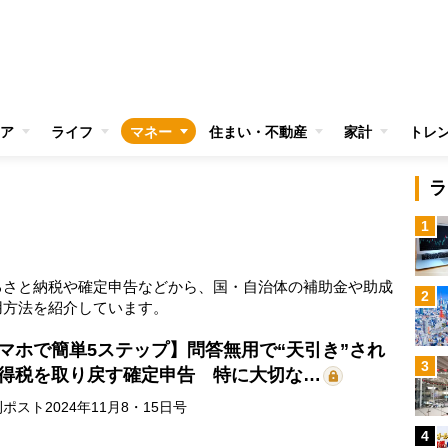
ア
ライフ
マネー
住まい・不動産
家計
トレ
ラ
1
るさと納税や確定申告などから、国・自治体の補助金や助成
2
用方法を紹介しています。
マホで簡単5ステップ】問答無用で“天引き”され
3
得税を取り戻す確定申告 特に大切な…
ポスト2024年11月8・15日号
4