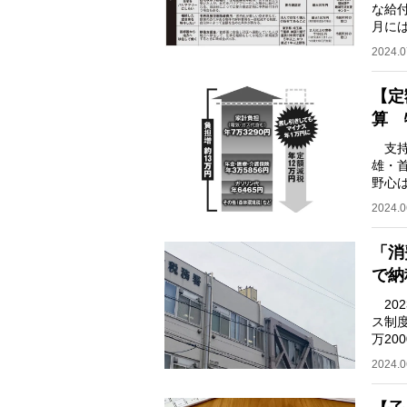
な給
月に
て報
2024.0
【定
算 
支持
雄・
野心
アピ
2024.0
「消
で納
20
ス制
万20
約68
2024.0