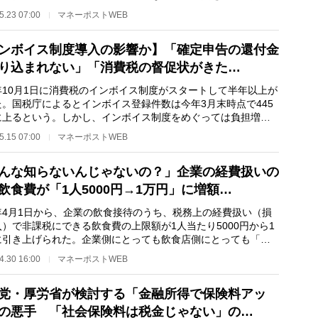
計上した結果…
5.23 07:00
マネーポストWEB
ンボイス制度導入の影響か】「確定申告の還付金
り込まれない」「消費税の督促状がきた…
10月1日に消費税のインボイス制度がスタートして半年以上が
た。国税庁によるとインボイス登録件数は今年3月末時点で445
に上るという。しかし、インボイス制度をめぐっては負担増へ
否反応とともに…
5.15 07:00
マネーポストWEB
んな知らないんじゃないの？」企業の経費扱いの
飲食費が「1人5000円→1万円」に増額…
4月1日から、企業の飲食接待のうち、税務上の経費扱い（損
）で非課税にできる飲食費の上限額が1人当たり5000円から1
に引き上げられた。企業側にとっても飲食店側にとっても「支
となる法改正だ…
4.30 16:00
マネーポストWEB
党・厚労省が検討する「金融所得で保険料アッ
の悪手 「社会保険料は税金じゃない」の…