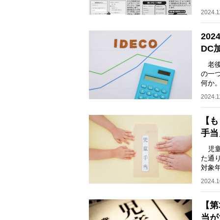
2024.1
20
DC
老後
の一つ
何か
人投
2024.1
【も
手当
児童
た通
対象
など
2024.1
【第
当が