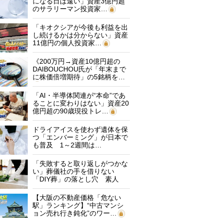
になる日は遠い」資産3億円超
のサラリーマン投資家…
「キオクシアが今後も利益を出
し続けるかは分からない」資産
11億円の個人投資家…
《200万円→資産10億円超の
DAIBOUCHOU氏が「年末まで
に株価倍増期待」の5銘柄を…
「AI・半導体関連が“本命”であ
ることに変わりはない」資産20
億円超の90歳現役トレ…
ドライアイスを使わず遺体を保
つ「エンバーミング」が日本で
も普及 1～2週間は…
「失敗すると取り返しがつかな
い」葬儀社の手を借りない
「DIY葬」の落とし穴 素人
に…
【大阪の不動産価格「危ない
駅」ランキング】“中古マンシ
ョン売れ行き鈍化”のワー…