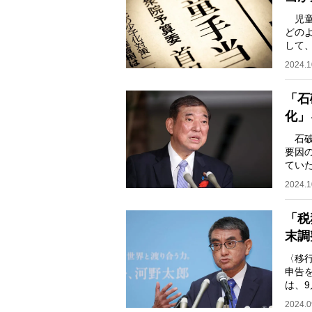
児童
どの
して
ナー
2024.1
「石
化」
石破
要因
てい
か。
2024.1
「税
末調
〈移
申告
は、
給与
2024.0