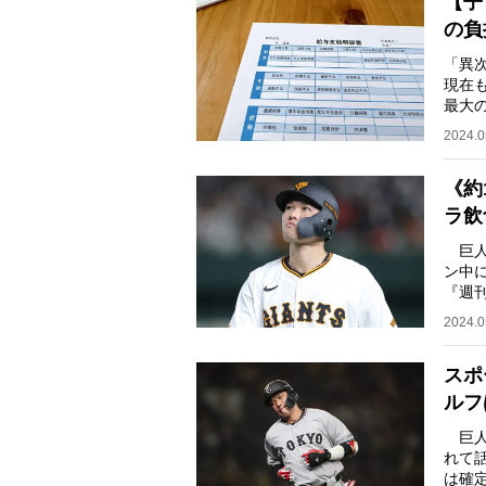
【子
の負
「異
現在
最大
で徴
2024.0
《約
ラ飲
巨人
ン中
『週
ラブ
2024.0
スポ
ルフ
巨人
れて
は確