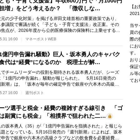
ども・子育て支援金】年収600万円で「月1000円
【お
担増」をどう考えるか？ 「徴収しな…
202
次元の少子化対策」を掲げる岸田文雄首相の重要政策であり、
も参議院で審議が続く「子ども・子育て支援法」改正案。その
当サ
の焦点が、2026年度から公的医療保険の保険料に上乗せする形
資の
収される「子ど…
際の
5.31 16:00
マネーポストWEB
にお
す。
1億円申告漏れ騒動》巨人・坂本勇人のキャバク
おり
食代は“経費”になるのか 税理士が解…
保証
でチームリーダーの役割を期待される坂本勇人だが、シーズ
ル等
に「1億円の申告漏れ」騒動が報じられた。 5月16日発売の
てお
刊新潮』は、「坂本が毎年の確定申告で銀座や六本木の高級ク
、キャバクラの飲…
5.27 16:00
週刊ポスト
ーツ選手と税金・経費の複雑すぎる線引き 「ゴ
は副賞にも税金」「相撲界で狙われた二…
の坂本勇人（35）が「1億円申告漏れを指摘された」と報じら
話題となっている。5月16日発売の『週刊新潮』によれば、坂本
定申告で銀座や六本木の高級クラブなどの飲食費を必要経費と