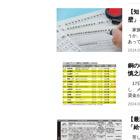
【知
壁」
家族
うか
あっ
ので
2024.0
銅の
慎之
17
し、
奨金
委員
2024.0
【最
「給
苦し