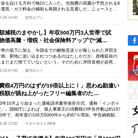
付金を設ける方向で検討に入った。光熱費の高騰が予想される8
は電気・ガス料金の補助も再開される見通しだ。ニュースとし
じられたものの…
7.04 16:00
女性セブン
額減税のまやかし】年収500万円3人世帯で試
物価高騰・増税・社会保険料アップで“減…
率の低下に加え、今国会での解散見送りが報じられた岸田文
首相。窮地に追い込まれつつあるのはたしかだが、政権延命の
はまだまだ捨てていないという。そのために岸田首相が必死で
ールするのが「…
6.10 07:00
週刊ポスト
費税4万円のはずが10倍以上に！」思わぬ勘違い
税額が跳ね上がったフリー編集者のた…
23年10月より始まった適格請求書等保存方式、通称「インボイ
度」。国税庁によれば、個人事業主の消費税の申告件数は約197
00件で、前年度の105万5000件から約87％増加。申告納税額は
50億円で、前年…
6.06 15:00
マネーポストWEB