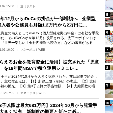
1.02 15:00
週刊ポスト
5
24年12月からiDeCoの掛金が一部増額へ 企業型
加入者や公務員も月額1.2万円から2万円に…
6
資金の備えとしてiDeCo（個人型確定拠出年金）は有効な手段
だ。そのiDeCoが今年12月に改正される。改正のポイントは
。『世界一楽しい！会社四季報の読み方』などの著書がある個
資家で株式投資…
1.01 16:00
マネーポストWEB
7
らえるお金を教育資金に活用】拡充された「児童
8
」を18年間NISAで積立運用シミュレ…
手当が2024年10月から大きく拡充された。前回記事で紹介し
り、主な改正点は、【1】所得上限（制限）の廃止、【2】支給
9
年齢の拡充、【3】第3子以降の手当増額、【4】支給回数の増加
で、生まれてか…
0.12 07:02
マネーポストWEB
10
3子以降は最大681万円】2024年10月から児童手
大きく拡充、新制度の概要と新たに必…