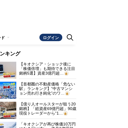
ンド
ログイン
ンキング
【キオクシア・ショック後に
「株価倍増」も期待できる注目
銘柄5選】資産3億円超…
【首都圏の不動産価格「危ない
駅」ランキング】“中古マンシ
ョン売れ行き鈍化”のワ…
【億り人オールスターが狙う20
銘柄】「総資産69億円超」90歳
現役トレーダーから“1…
「キオクシアが再び株価10万円