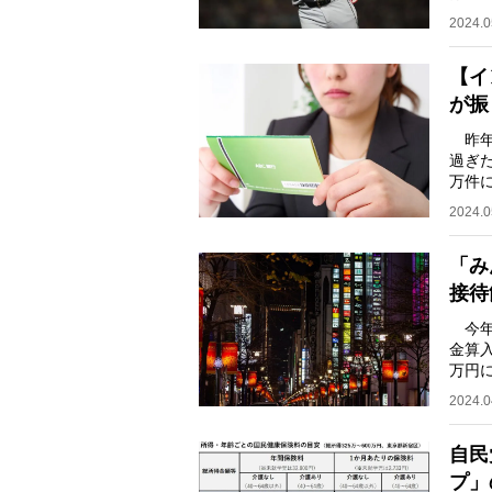
して
2024.0
【イ
が振
昨年
過ぎ
万件
の拒
2024.0
「み
接待
今年
金算入
万円
援」
2024.0
自民
プ」