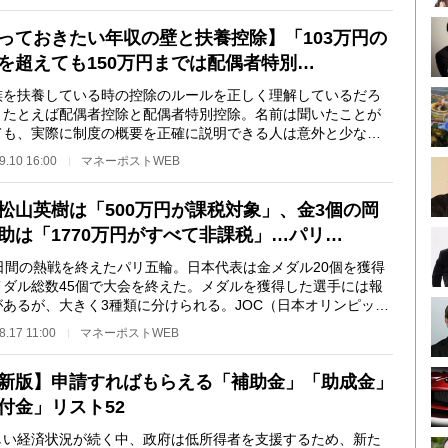
っておきたい年収の壁と扶養控除】「103万円の
を超えても150万円までは配偶者特別…
を扶養している時の控除のルールを正しく理解しているだろ
。たとえば配偶者控除と配偶者特別控除。名前は聞いたことが
ても、実際に制度の概要を正確に説明できる人は意外と少ない
はないだろうか…
9.10 16:00
マネーポストWEB
松山英樹は「500万円が課税対象」、金3個の岡
助は「1770万円がすべて非課税」…パリ…
日間の熱戦を終えたパリ五輪。日本代表は金メダル20個を獲得
メダル総数45個で大会を終えた。メダルを獲得した選手には報
があるが、大きく3種類に分けられる。JOC（日本オリンピック
会）、各競技団…
8.17 11:00
マネーポストWEB
新版】申請すればもらえる「補助金」「助成金」
付金」リスト52
い経済状況が続く中、政府は低所得者を支援するため、新た