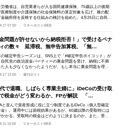
労働省は、自営業者らが入る国民健康保険、75歳以上の後期
者医療制度や介護保険の社会保険料の算定対象を広げ、株の配
ど金融所得を反映する仕組みの検討を始めた。4月25日に自民党
会で検討案を示…
4.27 07:00
マネーポストWEB
金問題が許せないから納税拒否！」で受けるペナ
ィの数々 延滞税、無申告加算税、「無…
の確定申告シーズンは、SNS上で「#確定申告ボイコット」が
。自民党の政治資金パーティーの裏金問題を受け、納税に不満
った人も少なくなかったようだが、もし本当に裏金問題を理由
税を拒否したら…
4.17 15:00
週刊ポスト
0代で退職、しばらく専業主婦に」iDeCoの受け取
で税金がどう変わるか、FPが解説 「…
Aと並んで資産形成に役に立つ制度であるiDeCo（個人型確定
年金）。運用中には節税効果があるが、60歳以降の受取時には
がかかる。受取時の税金はどのように決まるのか。また、受け
方でどのように税…
4.11 16:00
マネーポストWEB