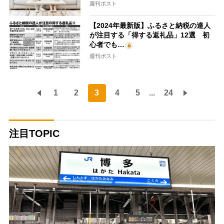
週刊ポスト
【2024年最新版】ふるさと納税の達人
が注目する「得する返礼品」12選 初
心者でも…
週刊ポスト
1
2
3
4
5
...
24
注目TOPIC