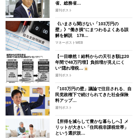
省、総務省…
週刊ポスト
《いまさら聞けない「103万円の
壁」》“働き損”にまつわるよくある誤
解を解説 178…
マネーポストWEB
【一目瞭然！給料からの天引き額は20
年間で48万円増】負担増が見えにく
い“隠れ増税…
週刊ポスト
「103万円の壁」議論で注目される、自
民党政権下で続けられてきた社会保険
料アップ…
週刊ポスト
【所得を減らして豊かな暮らしへ】メ
リットが大きい「住民税非課税世帯」
という選択肢…