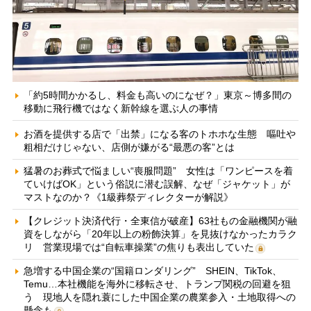
「約5時間かかるし、料金も高いのになぜ？」東京～博多間の
移動に飛行機ではなく新幹線を選ぶ人の事情
お酒を提供する店で「出禁」になる客のトホホな生態 嘔吐や
粗相だけじゃない、店側が嫌がる“最悪の客”とは
猛暑のお葬式で悩ましい“喪服問題” 女性は「ワンピースを着
ていけばOK」という俗説に潜む誤解、なぜ「ジャケット」が
マストなのか？《1級葬祭ディレクターが解説》
【クレジット決済代行・全東信が破産】63社もの金融機関が融
資をしながら「20年以上の粉飾決算」を見抜けなかったカラク
リ 営業現場では“自転車操業”の焦りも表出していた
急増する中国企業の“国籍ロンダリング” SHEIN、TikTok、
Temu…本社機能を海外に移転させ、トランプ関税の回避を狙
う 現地人を隠れ蓑にした中国企業の農業参入・土地取得への
懸念も