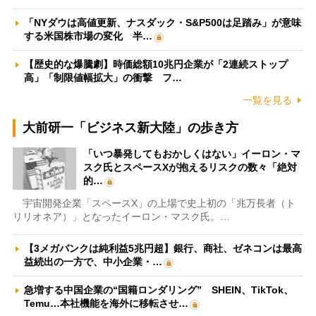
「NYダウは高値更新、ナスダック・S&P500は足踏み」が意味
する米国株市場の変化 半…
【歴史的な爆騰劇】時価総額10兆円企業が「2連続ストップ
高」「制限値幅拡大」の衝撃 フ…
一覧を見る
大前研一「ビジネス新大陸」の歩き方
「いつ暴発してもおかしくはない」イーロン・マ
スク氏とスペースXが抱えるリスクの数々「絶対
的…
宇宙開発企業「スペースX」の上場で史上初の「兆万長者（ト
リリオネア）」となったイーロン・マスク氏。…
【3メガバンクは純利益5兆円超】銀行、商社、ゼネコンは最高
益続出の一方で、中小企業・…
急増する中国企業の“国籍ロンダリング” SHEIN、TikTok、
Temu…本社機能を海外に移転させ…