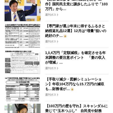
作】国民民主党に譲歩したふりで「103
万円」から…
週刊ポスト
【専門家が選ぶ年末に得するふるさと
納税返礼品12選】12月は“増量”狙いの
絶好のチ…
週刊ポスト
1人4万円「定額減税」を確定させる年
末調整の要注意ポイント 「妻の収入
が増減」…
週刊ポスト
【手取り減少・図解シミュレーショ
ン】年収104万円なら15.7万円の減収
も…財務省が…
週刊ポスト
【103万円の壁を守れ】スキャンダルに
乗じて“玉木つぶし” 自民党や財務