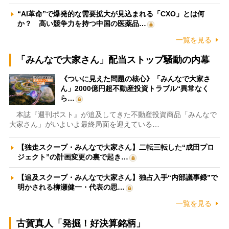
“AI革命”で爆発的な需要拡大が見込まれる「CXO」とは何
か？ 高い競争力を持つ中国の医薬品…
一覧を見る
「みんなで大家さん」配当ストップ騒動の内幕
《ついに見えた問題の核心》「みんなで大家さ
ん」2000億円超不動産投資トラブル“異常なく
ら…
本誌『週刊ポスト』が追及してきた不動産投資商品「みんなで
大家さん」がいよいよ最終局面を迎えている…
【独走スクープ・みんなで大家さん】二転三転した“成田プロ
ジェクト”の計画変更の裏で起き…
【追及スクープ・みんなで大家さん】独占入手“内部議事録”で
明かされる柳瀬健一・代表の思…
一覧を見る
古賀真人「発掘！好決算銘柄」