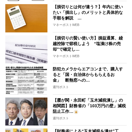
【損切りとは何が違う？】年内に使い
たい「損出し」のメリットと具体的な
手順を解説 …
マネーポストWEB
【損切りの賢い使い方】損益通算、繰
越控除で節税しよう “塩漬け株の売
却”で確定し…
マネーポストWEB
防犯カメラからエアコンまで、購入す
ると「国・自治体からもらえるお
金」 断熱窓への…
週刊ポスト
【霞が関・永田町「玉木減税潰し」の
相関図】財務省の「103万円の壁」減税
阻止工作…
週刊ポスト
【財務省による“玉木減税を潰せ”工