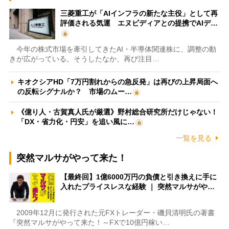
三菱重工が「AIインフラの新たな主役」として再
評価される気運 エヌビディアとの提携でAIデ…
今年の株式市場を牽引してきたAI・半導体関連株に、調整の動
きが広がっている。そうしたなか、再び注目…
キオクシアHD「7万円割れからの急反発」は再びの上昇局面へ
の反転シグナルか？ 市場のムー…
《億り人・古賀真人氏が厳選》野村総合研究所だけじゃない！
「DX・省力化・円安」を追い風に…
一覧を見る
突然マルサがやって来た！
【最終回】1億6000万円の負債と引き換えに手に
入れたプライスレスな経験 ｜ 突然マルサがや…
2009年12月に発行された元FXトレーダー・磯貝清明氏の著書
『突然マルサがやって来た！～FXで10億円稼い…