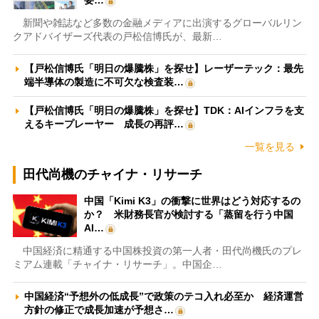
新聞や雑誌など多数の金融メディアに出演するグローバルリン
クアドバイザーズ代表の戸松信博氏が、最新…
【戸松信博氏「明日の爆騰株」を探せ】レーザーテック：最先
端半導体の製造に不可欠な検査装…
【戸松信博氏「明日の爆騰株」を探せ】TDK：AIインフラを支
えるキープレーヤー 成長の再評…
一覧を見る
田代尚機のチャイナ・リサーチ
中国「Kimi K3」の衝撃に世界はどう対応するの
か？ 米財務長官が検討する「蒸留を行う中国
AI…
中国経済に精通する中国株投資の第一人者・田代尚機氏のプレ
ミアム連載「チャイナ・リサーチ」。中国企…
中国経済“予想外の低成長”で政策のテコ入れ必至か 経済運営
方針の修正で成長加速が予想さ…