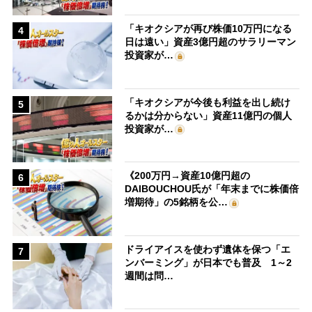
「キオクシアが再び株価10万円になる
4
日は遠い」資産3億円超のサラリーマン
投資家が…
「キオクシアが今後も利益を出し続け
5
るかは分からない」資産11億円の個人
投資家が…
《200万円→資産10億円超の
6
DAIBOUCHOU氏が「年末までに株価倍
増期待」の5銘柄を公…
ドライアイスを使わず遺体を保つ「エ
7
ンバーミング」が日本でも普及 1～2
週間は問…