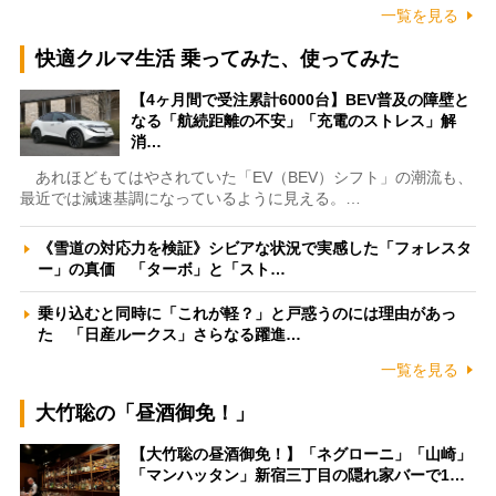
一覧を見る
快適クルマ生活 乗ってみた、使ってみた
【4ヶ月間で受注累計6000台】BEV普及の障壁と
なる「航続距離の不安」「充電のストレス」解
消…
あれほどもてはやされていた「EV（BEV）シフト」の潮流も、
最近では減速基調になっているように見える。…
《雪道の対応力を検証》シビアな状況で実感した「フォレスタ
ー」の真価 「ターボ」と「スト…
乗り込むと同時に「これが軽？」と戸惑うのには理由があっ
た 「日産ルークス」さらなる躍進…
一覧を見る
大竹聡の「昼酒御免！」
【大竹聡の昼酒御免！】「ネグローニ」「山崎」
「マンハッタン」新宿三丁目の隠れ家バーで1…