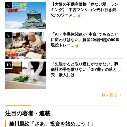
【大阪の不動産価格「危ない駅」ラン
8
キング】“中古マンション売れ行き鈍
化”のワース…
「AI・半導体関連が“本命”であること
9
に変わりはない」資産20億円超の90歳
現役トレー…
「失敗すると取り返しがつかない」葬
10
儀社の手を借りない「DIY葬」の落とし
穴 素人には…
一覧を見る
注目の著者・連載
藤川里絵「さあ、投資を始めよう！」