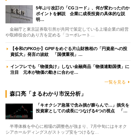
5年ぶり改訂の「CGコード」、何が変わったのか
ポイントを解説 企業に成長投資の具体的な説
明…
金融庁と東京証券取引所が共同で策定している上場企業の経営
や取締役会のあり方を定める「コーポレート…
【令和のPKOか】GPIFをめぐる片山財務相の「円資産への投
資拡大」発言の波紋 「国債重視」…
インフレでも「物価負け」しない金融商品「物価連動国債」に
注目 元本が物価の動きに合わせ…
一覧を見る
森口亮「まるわかり市況分析」
「キオクシア急落で含み損が膨らんで…」損失を
投資家としての成長につなげる4つの視点 「…
半導体株を中心に相場の調整色が強まり、7月中旬にはキオク
シアホールディングスがストップ安をつけるな…