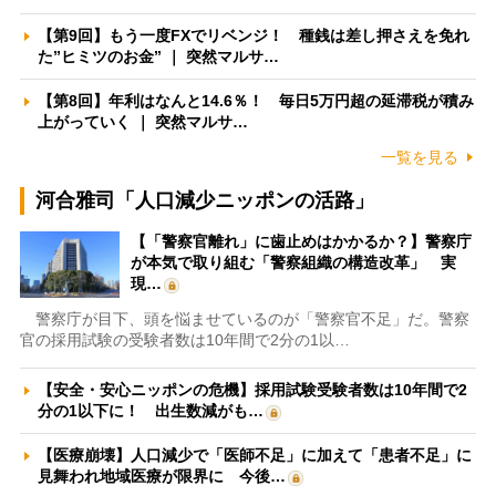
【第9回】もう一度FXでリベンジ！ 種銭は差し押さえを免れ
た”ヒミツのお金” ｜ 突然マルサ…
【第8回】年利はなんと14.6％！ 毎日5万円超の延滞税が積み
上がっていく ｜ 突然マルサ…
一覧を見る
河合雅司「人口減少ニッポンの活路」
【「警察官離れ」に歯止めはかかるか？】警察庁
が本気で取り組む「警察組織の構造改革」 実
現…
警察庁が目下、頭を悩ませているのが「警察官不足」だ。警察
官の採用試験の受験者数は10年間で2分の1以…
【安全・安心ニッポンの危機】採用試験受験者数は10年間で2
分の1以下に！ 出生数減がも…
【医療崩壊】人口減少で「医師不足」に加えて「患者不足」に
見舞われ地域医療が限界に 今後…