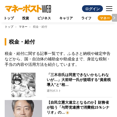
ログイン
トップ
投資
ビジネス
キャリア
ライフ
マネー
トップ
マネー
税金・給付
税金・給付
税金・給付に関する記事一覧です。ふるさと納税や確定申告
などから、国・自治体の補助金や助成金まで、身近な税制・
手当の内容や活用方法を紹介しています。
「三木谷氏は同意できないかもしれな
いが…」大前研一氏が提唱する“資産税
導入”と“相…
週刊ポスト
【自民立憲大連立となるのか】財務省
が狙う「与野党連携で消費税15％シナ
リオ」の…