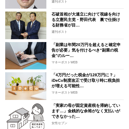
週刊ポスト
石破首相が大連立に向けて視線を向け
る立憲民主党・野田代表 裏で仕掛け
る財務省が目…
週刊ポスト
「副業は年間20万円を超えると確定申
告が必要」気を付けるべき“副業の税
金”のルー…
マネーポストWEB
「4万円だった税金が128万円に？」
iDeCo制度改正で受け取り時に税負担
が増える可能性…
マネーポストWEB
「実家の母が固定資産税を滞納してい
ます…」金銭的な余裕がなく支払いが
できなかった…
女性セブン