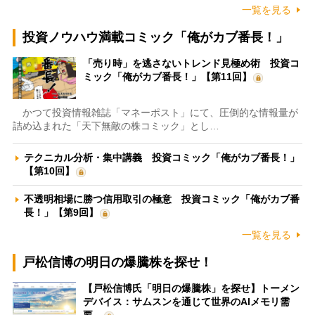
一覧を見る
投資ノウハウ満載コミック「俺がカブ番長！」
「売り時」を逃さないトレンド見極め術 投資コ
ミック「俺がカブ番長！」【第11回】
かつて投資情報雑誌「マネーポスト」にて、圧倒的な情報量が
詰め込まれた「天下無敵の株コミック」とし…
テクニカル分析・集中講義 投資コミック「俺がカブ番長！」
【第10回】
不透明相場に勝つ信用取引の極意 投資コミック「俺がカブ番
長！」【第9回】
一覧を見る
戸松信博の明日の爆騰株を探せ！
【戸松信博氏「明日の爆騰株」を探せ】トーメン
デバイス：サムスンを通じて世界のAIメモリ需
要…