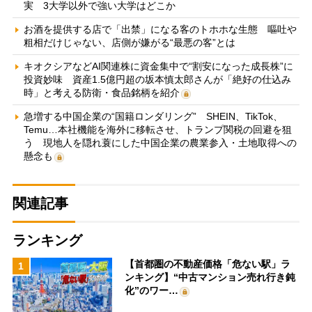
実 3大学以外で強い大学はどこか
お酒を提供する店で「出禁」になる客のトホホな生態 嘔吐や
粗相だけじゃない、店側が嫌がる“最悪の客”とは
キオクシアなどAI関連株に資金集中で“割安になった成長株”に
投資妙味 資産1.5億円超の坂本慎太郎さんが「絶好の仕込み
時」と考える防衛・食品銘柄を紹介
急増する中国企業の“国籍ロンダリング” SHEIN、TikTok、
Temu…本社機能を海外に移転させ、トランプ関税の回避を狙
う 現地人を隠れ蓑にした中国企業の農業参入・土地取得への
懸念も
関連記事
ランキング
【首都圏の不動産価格「危ない駅」ラ
1
ンキング】“中古マンション売れ行き鈍
化”のワー…