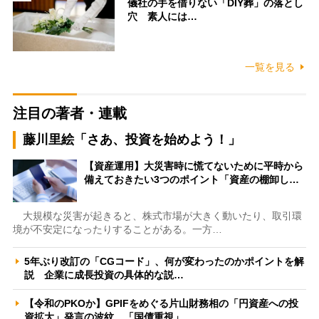
儀社の手を借りない「DIY葬」の落とし
穴 素人には…
一覧を見る
注目の著者・連載
藤川里絵「さあ、投資を始めよう！」
【資産運用】大災害時に慌てないために平時から
備えておきたい3つのポイント「資産の棚卸し…
大規模な災害が起きると、株式市場が大きく動いたり、取引環
境が不安定になったりすることがある。一方…
5年ぶり改訂の「CGコード」、何が変わったのかポイントを解
説 企業に成長投資の具体的な説…
【令和のPKOか】GPIFをめぐる片山財務相の「円資産への投
資拡大」発言の波紋 「国債重視」…