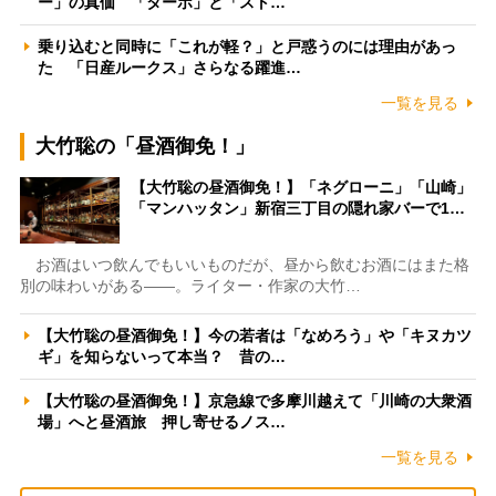
ー」の真価 「ターボ」と「スト…
乗り込むと同時に「これが軽？」と戸惑うのには理由があっ
た 「日産ルークス」さらなる躍進…
一覧を見る
大竹聡の「昼酒御免！」
【大竹聡の昼酒御免！】「ネグローニ」「山崎」
「マンハッタン」新宿三丁目の隠れ家バーで1…
お酒はいつ飲んでもいいものだが、昼から飲むお酒にはまた格
別の味わいがある――。ライター・作家の大竹…
【大竹聡の昼酒御免！】今の若者は「なめろう」や「キヌカツ
ギ」を知らないって本当？ 昔の…
【大竹聡の昼酒御免！】京急線で多摩川越えて「川崎の大衆酒
場」へと昼酒旅 押し寄せるノス…
一覧を見る