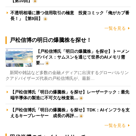
【第10回】
不透明相場に勝つ信用取引の極意 投資コミック「俺がカブ番
長！」【第9回】
一覧を見る
戸松信博の明日の爆騰株を探せ！
【戸松信博氏「明日の爆騰株」を探せ】トーメン
デバイス：サムスンを通じて世界のAIメモリ需
要…
新聞や雑誌など多数の金融メディアに出演するグローバルリン
クアドバイザーズ代表の戸松信博氏が、最新…
【戸松信博氏「明日の爆騰株」を探せ】レーザーテック：最先
端半導体の製造に不可欠な検査装…
【戸松信博氏「明日の爆騰株」を探せ】TDK：AIインフラを支
えるキープレーヤー 成長の再評…
一覧を見る