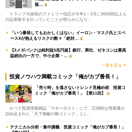
疑…
トランプ大統領のファミリー信託が今年1～3月に3000回以上も
の証券取引を行っていたことが明らかになり…
「いつ暴発してもおかしくはない」イーロン・マスク氏とスペ
ースXが抱えるリスクの数々「絶対…
【3メガバンクは純利益5兆円超】銀行、商社、ゼネコンは最高
益続出の一方で、中小企業・…
一覧を見る
投資ノウハウ満載コミック「俺がカブ番長！」
「売り時」を逃さないトレンド見極め術 投資コ
ミック「俺がカブ番長！」【第11回】
かつて投資情報雑誌「マネーポスト」にて、圧倒的な情報量が
詰め込まれた「天下無敵の株コミック」とし…
テクニカル分析・集中講義 投資コミック「俺がカブ番長！」