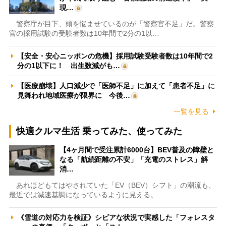
現…
警察庁が目下、頭を悩ませているのが「警察官不足」だ。警察
官の採用試験の受験者数は10年間で2分の1以…
【安全・安心ニッポンの危機】採用試験受験者数は10年間で2
分の1以下に！ 出生数減がも…
【医療崩壊】人口減少で「医師不足」に加えて「患者不足」に
見舞われ地域医療が限界に 今後…
一覧を見る
快適クルマ生活 乗ってみた、使ってみた
【4ヶ月間で受注累計6000台】BEV普及の障壁と
なる「航続距離の不安」「充電のストレス」解
消…
あれほどもてはやされていた「EV（BEV）シフト」の潮流も、
最近では減速基調になっているように見える。…
《雪道の対応力を検証》シビアな状況で実感した「フォレスタ