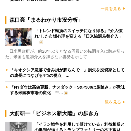
一覧を見る
森口亮「まるわかり市況分析」
「トレンド転換のスイッチになり得る」“介入慣
れ”した市場心理を変える「日米協調為替介入」
…
日米両政府が、約28年ぶりとなる円買いの協調介入に踏み切っ
た。米国も追加介入を辞さない姿勢を示して…
「キオクシア急落で含み損が膨らんで…」損失を投資家として
の成長につなげる4つの視点 …
「NYダウは高値更新、ナスダック・S&P500は足踏み」が意味
する米国株市場の変化 半…
一覧を見る
大前研一「ビジネス新大陸」の歩き方
「イラン戦争を利用して儲けている」利益相反と
の批判が強まるトランプファミリーの不正蓄財