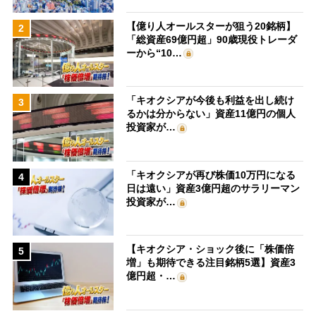
【億り人オールスターが狙う20銘柄】
2
「総資産69億円超」90歳現役トレーダ
ーから“10…
「キオクシアが今後も利益を出し続け
3
るかは分からない」資産11億円の個人
投資家が…
「キオクシアが再び株価10万円になる
4
日は遠い」資産3億円超のサラリーマン
投資家が…
【キオクシア・ショック後に「株価倍
5
増」も期待できる注目銘柄5選】資産3
億円超・…