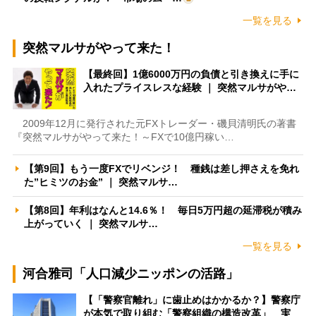
一覧を見る
突然マルサがやって来た！
【最終回】1億6000万円の負債と引き換えに手に
入れたプライスレスな経験 ｜ 突然マルサがや…
2009年12月に発行された元FXトレーダー・磯貝清明氏の著書
『突然マルサがやって来た！～FXで10億円稼い…
【第9回】もう一度FXでリベンジ！ 種銭は差し押さえを免れ
た”ヒミツのお金” ｜ 突然マルサ…
【第8回】年利はなんと14.6％！ 毎日5万円超の延滞税が積み
上がっていく ｜ 突然マルサ…
一覧を見る
河合雅司「人口減少ニッポンの活路」
【「警察官離れ」に歯止めはかかるか？】警察庁
が本気で取り組む「警察組織の構造改革」 実