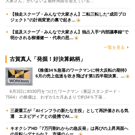
大家さん」がいよいよ最終局面を迎えている…
【独走スクープ・みんなで大家さん】二転三転した“成田プロ
ジェクト”の計画変更の裏で起き…
【追及スクープ・みんなで大家さん】独占入手“内部議事録”で
明かされる柳瀬健一・代表の思…
一覧を見る
古賀真人「発掘！好決算銘柄」
《株価34％急落のワークマンに特大反転の期待》
6月の売上低迷を吹き飛ばす第1四半期決算、…
6月3日に8330円をつけたワークマン（東証スタンダード・
7564）の株価は、わずか1カ月あまりで約34％下落…
三菱重工が「AIインフラの新たな主役」として再評価される気
運 エヌビディアとの提携でAI…
キオクシアHD「7万円割れからの急反発」は再びの上昇局面へ
の反転シグナルか？ 市場のムー…