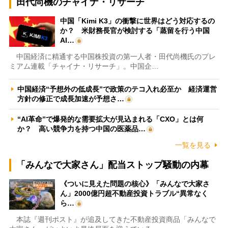
田代尚機のチャイナ・リサーチ
中国「Kimi K3」の衝撃に世界はどう対応するの
か？ 米財務長官が検討する「蒸留を行う中国
AI…
中国経済に精通する中国株投資の第一人者・田代尚機氏のプレ
ミアム連載「チャイナ・リサーチ」。中国企…
中国経済“予想外の低成長”で政策のテコ入れ必至か 経済運営
方針の修正で成長加速が予想さ…
“AI革命”で爆発的な需要拡大が見込まれる「CXO」とは何
か？ 高い競争力を持つ中国の医薬品…
一覧を見る
「みんなで大家さん」配当ストップ騒動の内幕
《ついに見えた問題の核心》「みんなで大家さ
ん」2000億円超不動産投資トラブル“異常なく
ら…
本誌『週刊ポスト』が追及してきた不動産投資商品「みんなで