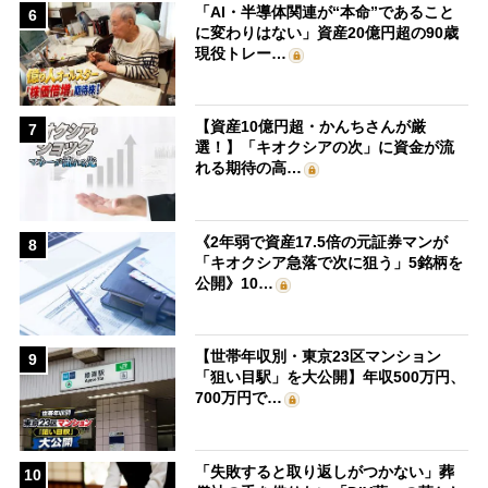
「AI・半導体関連が“本命”であること
6
に変わりはない」資産20億円超の90歳
現役トレー…
【資産10億円超・かんちさんが厳
7
選！】「キオクシアの次」に資金が流
れる期待の高…
《2年弱で資産17.5倍の元証券マンが
8
「キオクシア急落で次に狙う」5銘柄を
公開》10…
【世帯年収別・東京23区マンション
9
「狙い目駅」を大公開】年収500万円、
700万円で…
「失敗すると取り返しがつかない」葬
10