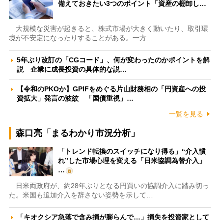
備えておきたい3つのポイント「資産の棚卸し…
大規模な災害が起きると、株式市場が大きく動いたり、取引環
境が不安定になったりすることがある。一方…
5年ぶり改訂の「CGコード」、何が変わったのかポイントを解
説 企業に成長投資の具体的な説…
【令和のPKOか】GPIFをめぐる片山財務相の「円資産への投
資拡大」発言の波紋 「国債重視」…
一覧を見る
森口亮「まるわかり市況分析」
「トレンド転換のスイッチになり得る」“介入慣
れ”した市場心理を変える「日米協調為替介入」
…
日米両政府が、約28年ぶりとなる円買いの協調介入に踏み切っ
た。米国も追加介入を辞さない姿勢を示して…
「キオクシア急落で含み損が膨らんで…」損失を投資家として