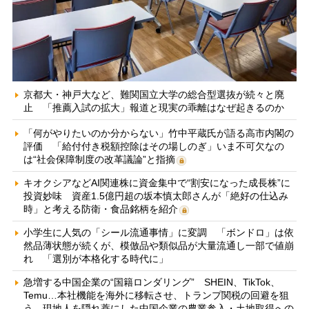
京都大・神戸大など、難関国立大学の総合型選抜が続々と廃
止 「推薦入試の拡大」報道と現実の乖離はなぜ起きるのか
「何がやりたいのか分からない」竹中平蔵氏が語る高市内閣の
評価 「給付付き税額控除はその場しのぎ」いま不可欠なの
は“社会保障制度の改革議論”と指摘
キオクシアなどAI関連株に資金集中で“割安になった成長株”に
投資妙味 資産1.5億円超の坂本慎太郎さんが「絶好の仕込み
時」と考える防衛・食品銘柄を紹介
小学生に人気の「シール流通事情」に変調 「ボンドロ」は依
然品薄状態が続くが、模倣品や類似品が大量流通し一部で値崩
れ 「選別が本格化する時代に」
急増する中国企業の“国籍ロンダリング” SHEIN、TikTok、
Temu…本社機能を海外に移転させ、トランプ関税の回避を狙
う 現地人を隠れ蓑にした中国企業の農業参入・土地取得への