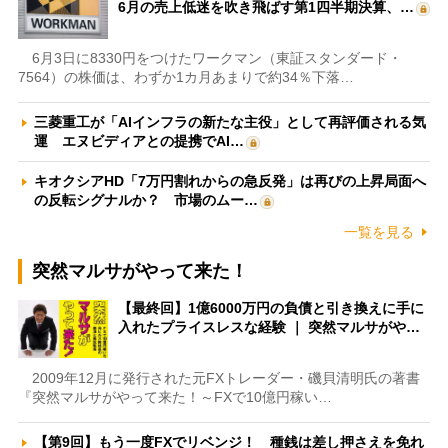
6月の売上低迷を吹き飛ばす第1四半期決算、…
6月3日に8330円をつけたワークマン（東証スタンダード・
7564）の株価は、わずか1カ月あまりで約34％下落…
三菱重工が「AIインフラの新たな主役」として再評価される気
運 エヌビディアとの提携でAI…
キオクシアHD「7万円割れからの急反発」は再びの上昇局面へ
の反転シグナルか？ 市場のムー…
一覧を見る
突然マルサがやって来た！
【最終回】1億6000万円の負債と引き換えに手に
入れたプライスレスな経験 ｜ 突然マルサがや…
2009年12月に発行された元FXトレーダー・磯貝清明氏の著書
『突然マルサがやって来た！～FXで10億円稼い…
【第9回】もう一度FXでリベンジ！ 種銭は差し押さえを免れ