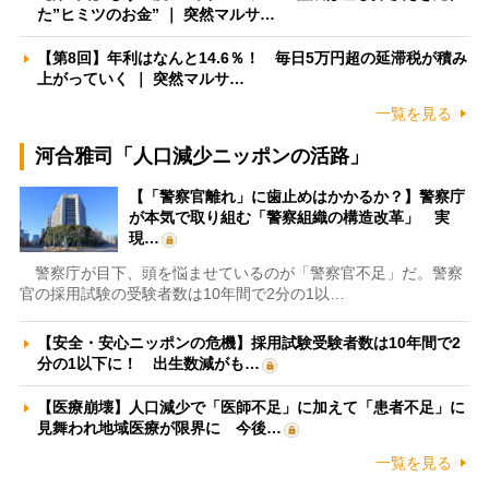
た”ヒミツのお金” ｜ 突然マルサ…
【第8回】年利はなんと14.6％！ 毎日5万円超の延滞税が積み
上がっていく ｜ 突然マルサ…
一覧を見る
河合雅司「人口減少ニッポンの活路」
【「警察官離れ」に歯止めはかかるか？】警察庁
が本気で取り組む「警察組織の構造改革」 実
現…
警察庁が目下、頭を悩ませているのが「警察官不足」だ。警察
官の採用試験の受験者数は10年間で2分の1以…
【安全・安心ニッポンの危機】採用試験受験者数は10年間で2
分の1以下に！ 出生数減がも…
【医療崩壊】人口減少で「医師不足」に加えて「患者不足」に
見舞われ地域医療が限界に 今後…
一覧を見る