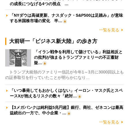
の成長につなげる4つの視点 …
「NYダウは高値更新、ナスダック・S&P500は足踏み」が意味
する米国株市場の変化 半…
一覧を見る
大前研一「ビジネス新大陸」の歩き方
「イラン戦争を利用して儲けている」利益相反と
の批判が強まるトランプファミリーの不正蓄財
疑…
トランプ大統領のファミリー信託が今年1～3月に3000回以上も
の証券取引を行っていたことが明らかになり…
「いつ暴発してもおかしくはない」イーロン・マスク氏とスペ
ースXが抱えるリスクの数々「絶対…
【3メガバンクは純利益5兆円超】銀行、商社、ゼネコンは最高
益続出の一方で、中小企業・…
一覧を見る