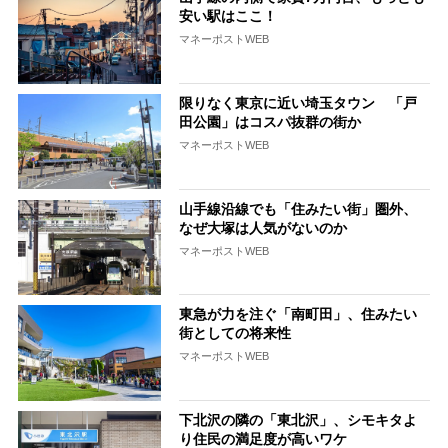
安い駅はここ！
マネーポストWEB
限りなく東京に近い埼玉タウン 「戸
田公園」はコスパ抜群の街か
マネーポストWEB
山手線沿線でも「住みたい街」圏外、
なぜ大塚は人気がないのか
マネーポストWEB
東急が力を注ぐ「南町田」、住みたい
街としての将来性
マネーポストWEB
下北沢の隣の「東北沢」、シモキタよ
り住民の満足度が高いワケ