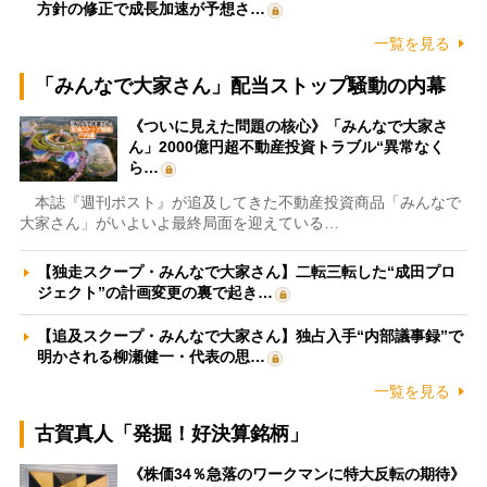
方針の修正で成長加速が予想さ…
一覧を見る
「みんなで大家さん」配当ストップ騒動の内幕
《ついに見えた問題の核心》「みんなで大家さ
ん」2000億円超不動産投資トラブル“異常なく
ら…
本誌『週刊ポスト』が追及してきた不動産投資商品「みんなで
大家さん」がいよいよ最終局面を迎えている…
【独走スクープ・みんなで大家さん】二転三転した“成田プロ
ジェクト”の計画変更の裏で起き…
【追及スクープ・みんなで大家さん】独占入手“内部議事録”で
明かされる柳瀬健一・代表の思…
一覧を見る
古賀真人「発掘！好決算銘柄」
《株価34％急落のワークマンに特大反転の期待》