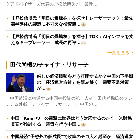
クアドバイザーズ代表の戸松信博氏が、最新…
【戸松信博氏「明日の爆騰株」を探せ】レーザーテック：最先
端半導体の製造に不可欠な検査装…
【戸松信博氏「明日の爆騰株」を探せ】TDK：AIインフラを支
えるキープレーヤー 成長の再評…
一覧を見る
田代尚機のチャイナ・リサーチ
厳しい経済情勢をどう打開するか？中国の下半期
の「経済運営方針」を読み解く 需要不足対策
が…
中国経済に精通する中国株投資の第一人者・田代尚機氏のプレ
ミアム連載「チャイナ・リサーチ」。中国の…
中国「Kimi K3」の衝撃に世界はどう対応するのか？ 米財務
長官が検討する「蒸留を行う中国…
中国経済“予想外の低成長”で政策のテコ入れ必至か 経済運営