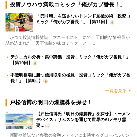
投資ノウハウ満載コミック「俺がカブ番長！」
「売り時」を逃さないトレンド見極め術 投資コ
ミック「俺がカブ番長！」【第11回】
かつて投資情報雑誌「マネーポスト」にて、圧倒的な情報量が
詰め込まれた「天下無敵の株コミック」とし…
テクニカル分析・集中講義 投資コミック「俺がカブ番長！」
【第10回】
不透明相場に勝つ信用取引の極意 投資コミック「俺がカブ番
長！」【第9回】
一覧を見る
戸松信博の明日の爆騰株を探せ！
【戸松信博氏「明日の爆騰株」を探せ】トーメン
デバイス：サムスンを通じて世界のAIメモリ需
要…
新聞や雑誌など多数の金融メディアに出演するグローバルリン