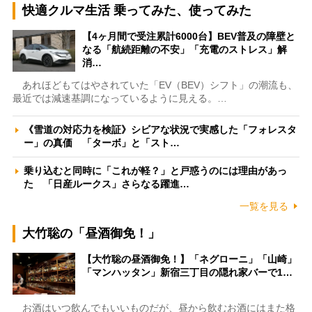
快適クルマ生活 乗ってみた、使ってみた
【4ヶ月間で受注累計6000台】BEV普及の障壁と
なる「航続距離の不安」「充電のストレス」解
消…
あれほどもてはやされていた「EV（BEV）シフト」の潮流も、
最近では減速基調になっているように見える。…
《雪道の対応力を検証》シビアな状況で実感した「フォレスタ
ー」の真価 「ターボ」と「スト…
乗り込むと同時に「これが軽？」と戸惑うのには理由があっ
た 「日産ルークス」さらなる躍進…
一覧を見る
大竹聡の「昼酒御免！」
【大竹聡の昼酒御免！】「ネグローニ」「山崎」
「マンハッタン」新宿三丁目の隠れ家バーで1…
お酒はいつ飲んでもいいものだが、昼から飲むお酒にはまた格