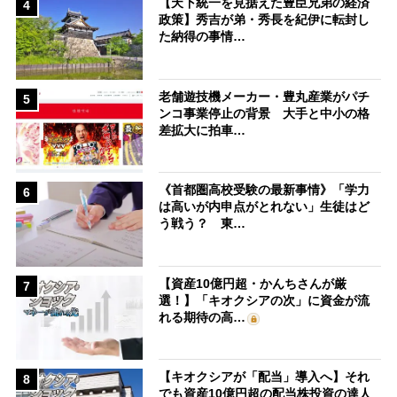
【天下統一を見据えた豊臣兄弟の経済
4
政策】秀吉が弟・秀長を紀伊に転封し
た納得の事情…
老舗遊技機メーカー・豊丸産業がパチ
5
ンコ事業停止の背景 大手と中小の格
差拡大に拍車…
《首都圏高校受験の最新事情》「学力
6
は高いが内申点がとれない」生徒はど
う戦う？ 東…
【資産10億円超・かんちさんが厳
7
選！】「キオクシアの次」に資金が流
れる期待の高…
【キオクシアが「配当」導入へ】それ
8
でも資産10億円超の配当株投資の達人