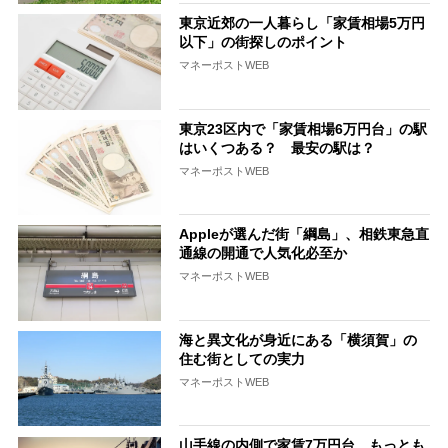
東京近郊の一人暮らし「家賃相場5万円
以下」の街探しのポイント
マネーポストWEB
東京23区内で「家賃相場6万円台」の駅
はいくつある？ 最安の駅は？
マネーポストWEB
Appleが選んだ街「綱島」、相鉄東急直
通線の開通で人気化必至か
マネーポストWEB
海と異文化が身近にある「横須賀」の
住む街としての実力
マネーポストWEB
山手線の内側で家賃7万円台、もっとも