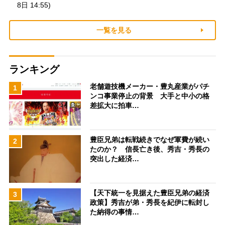
8日 14:55)
一覧を見る
ランキング
老舗遊技機メーカー・豊丸産業がパチ
1
ンコ事業停止の背景 大手と中小の格
差拡大に拍車…
豊臣兄弟は転戦続きでなぜ軍費が続い
2
たのか？ 信長亡き後、秀吉・秀長の
突出した経済…
【天下統一を見据えた豊臣兄弟の経済
3
政策】秀吉が弟・秀長を紀伊に転封し
た納得の事情…