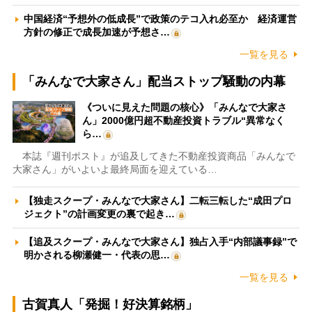
中国経済“予想外の低成長”で政策のテコ入れ必至か 経済運営
方針の修正で成長加速が予想さ…
一覧を見る
「みんなで大家さん」配当ストップ騒動の内幕
《ついに見えた問題の核心》「みんなで大家さ
ん」2000億円超不動産投資トラブル“異常なく
ら…
本誌『週刊ポスト』が追及してきた不動産投資商品「みんなで
大家さん」がいよいよ最終局面を迎えている…
【独走スクープ・みんなで大家さん】二転三転した“成田プロ
ジェクト”の計画変更の裏で起き…
【追及スクープ・みんなで大家さん】独占入手“内部議事録”で
明かされる柳瀬健一・代表の思…
一覧を見る
古賀真人「発掘！好決算銘柄」