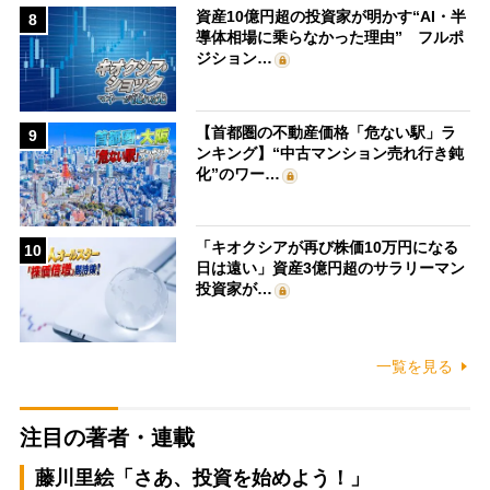
資産10億円超の投資家が明かす“AI・半
8
導体相場に乗らなかった理由” フルポ
ジション…
【首都圏の不動産価格「危ない駅」ラ
9
ンキング】“中古マンション売れ行き鈍
化”のワー…
「キオクシアが再び株価10万円になる
10
日は遠い」資産3億円超のサラリーマン
投資家が…
一覧を見る
注目の著者・連載
藤川里絵「さあ、投資を始めよう！」