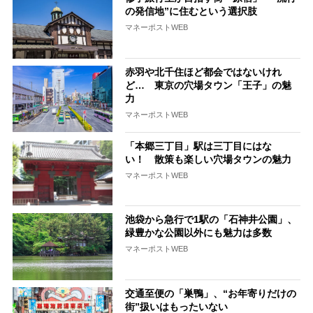
の発信地”に住むという選択肢
マネーポストWEB
赤羽や北千住ほど都会ではないけれ
ど… 東京の穴場タウン「王子」の魅
力
マネーポストWEB
「本郷三丁目」駅は三丁目にはな
い！ 散策も楽しい穴場タウンの魅力
マネーポストWEB
池袋から急行で1駅の「石神井公園」、
緑豊かな公園以外にも魅力は多数
マネーポストWEB
交通至便の「巣鴨」、“お年寄りだけの
街”扱いはもったいない