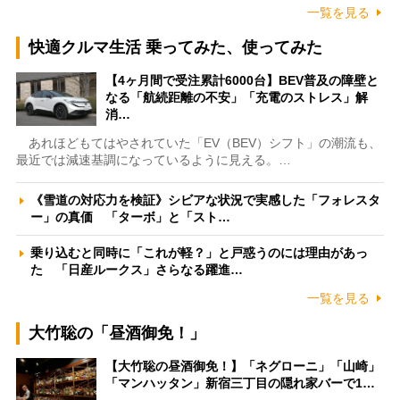
一覧を見る
快適クルマ生活 乗ってみた、使ってみた
【4ヶ月間で受注累計6000台】BEV普及の障壁と
なる「航続距離の不安」「充電のストレス」解
消…
あれほどもてはやされていた「EV（BEV）シフト」の潮流も、
最近では減速基調になっているように見える。…
《雪道の対応力を検証》シビアな状況で実感した「フォレスタ
ー」の真価 「ターボ」と「スト…
乗り込むと同時に「これが軽？」と戸惑うのには理由があっ
た 「日産ルークス」さらなる躍進…
一覧を見る
大竹聡の「昼酒御免！」
【大竹聡の昼酒御免！】「ネグローニ」「山崎」
「マンハッタン」新宿三丁目の隠れ家バーで1…