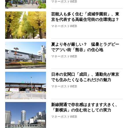
マネーポストWEB
芸能人も多く住む「成城学園前」、東
京を代表する高級住宅街の住環境は？
マネーポストWEB
夏より冬が厳しい？ 猛暑とラグビー
でアツい街「熊谷」の住心地
マネーポストWEB
日本の玄関口「成田」、通勤先が東京
でも住みたくなるこれだけの魅力
マネーポストWEB
新線開通で存在感はますます大きく、
「新横浜」の住む街としての実力
マネーポストWEB