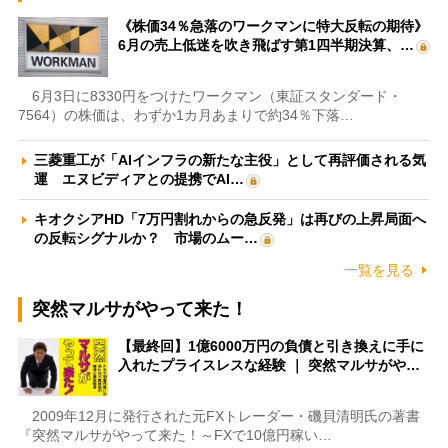
《株価34％急落のワークマンに特大反転の期待》
6月の売上低迷を吹き飛ばす第1四半期決算、…
6月3日に8330円をつけたワークマン（東証スタンダード・
7564）の株価は、わずか1カ月あまりで約34％下落…
三菱重工が「AIインフラの新たな主役」として再評価される気
運 エヌビディアとの提携でAI…
キオクシアHD「7万円割れからの急反発」は再びの上昇局面へ
の反転シグナルか？ 市場のムー…
一覧を見る
突然マルサがやって来た！
【最終回】1億6000万円の負債と引き換えに手に
入れたプライスレスな経験 ｜ 突然マルサがや…
2009年12月に発行された元FXトレーダー・磯貝清明氏の著書
『突然マルサがやって来た！～FXで10億円稼い…