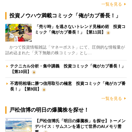
一覧を見る
投資ノウハウ満載コミック「俺がカブ番長！」
「売り時」を逃さないトレンド見極め術 投資コ
ミック「俺がカブ番長！」【第11回】
かつて投資情報雑誌「マネーポスト」にて、圧倒的な情報量が
詰め込まれた「天下無敵の株コミック」とし…
テクニカル分析・集中講義 投資コミック「俺がカブ番長！」
【第10回】
不透明相場に勝つ信用取引の極意 投資コミック「俺がカブ番
長！」【第9回】
一覧を見る
戸松信博の明日の爆騰株を探せ！
【戸松信博氏「明日の爆騰株」を探せ】トーメン
デバイス：サムスンを通じて世界のAIメモリ需
要…