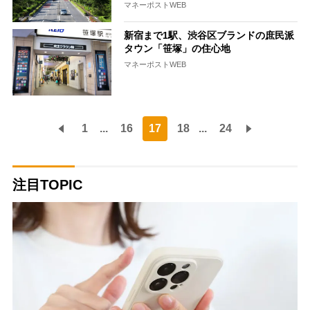
マネーポストWEB
新宿まで1駅、渋谷区ブランドの庶民派
タウン「笹塚」の住心地
マネーポストWEB
1
...
16
17
18
...
24
注目TOPIC