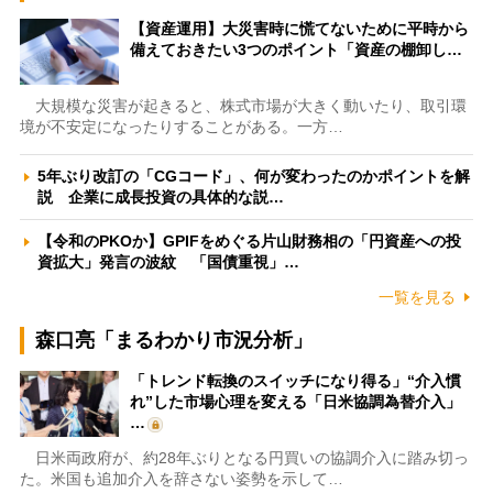
【資産運用】大災害時に慌てないために平時から
備えておきたい3つのポイント「資産の棚卸し…
大規模な災害が起きると、株式市場が大きく動いたり、取引環
境が不安定になったりすることがある。一方…
5年ぶり改訂の「CGコード」、何が変わったのかポイントを解
説 企業に成長投資の具体的な説…
【令和のPKOか】GPIFをめぐる片山財務相の「円資産への投
資拡大」発言の波紋 「国債重視」…
一覧を見る
森口亮「まるわかり市況分析」
「トレンド転換のスイッチになり得る」“介入慣
れ”した市場心理を変える「日米協調為替介入」
…
日米両政府が、約28年ぶりとなる円買いの協調介入に踏み切っ
た。米国も追加介入を辞さない姿勢を示して…