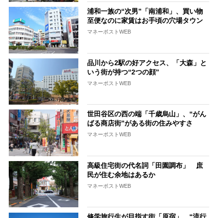
浦和一族の“次男”「南浦和」、買い物
至便なのに家賃はお手頃の穴場タウン
マネーポストWEB
品川から2駅の好アクセス、「大森」と
いう街が持つ“2つの顔”
マネーポストWEB
世田谷区の西の端「千歳烏山」、“がん
ばる商店街”がある街の住みやすさ
マネーポストWEB
高級住宅街の代名詞「田園調布」 庶
民が住む余地はあるか
マネーポストWEB
修学旅行生が目指す街「原宿」 “流行