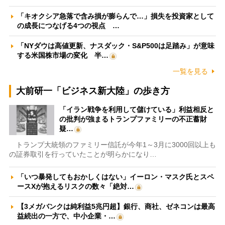
「キオクシア急落で含み損が膨らんで…」損失を投資家として
の成長につなげる4つの視点 …
「NYダウは高値更新、ナスダック・S&P500は足踏み」が意味
する米国株市場の変化 半…
一覧を見る
大前研一「ビジネス新大陸」の歩き方
「イラン戦争を利用して儲けている」利益相反と
の批判が強まるトランプファミリーの不正蓄財
疑…
トランプ大統領のファミリー信託が今年1～3月に3000回以上も
の証券取引を行っていたことが明らかになり…
「いつ暴発してもおかしくはない」イーロン・マスク氏とスペ
ースXが抱えるリスクの数々「絶対…
【3メガバンクは純利益5兆円超】銀行、商社、ゼネコンは最高
益続出の一方で、中小企業・…