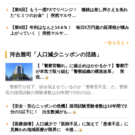
【第9回】もう一度FXでリベンジ！ 種銭は差し押さえを免れ
た”ヒミツのお金” ｜ 突然マルサ…
【第8回】年利はなんと14.6％！ 毎日5万円超の延滞税が積み
上がっていく ｜ 突然マルサ…
一覧を見る
河合雅司「人口減少ニッポンの活路」
【「警察官離れ」に歯止めはかかるか？】警察庁
が本気で取り組む「警察組織の構造改革」 実
現…
警察庁が目下、頭を悩ませているのが「警察官不足」だ。警察
官の採用試験の受験者数は10年間で2分の1以…
【安全・安心ニッポンの危機】採用試験受験者数は10年間で2
分の1以下に！ 出生数減がも…
【医療崩壊】人口減少で「医師不足」に加えて「患者不足」に
見舞われ地域医療が限界に 今後…