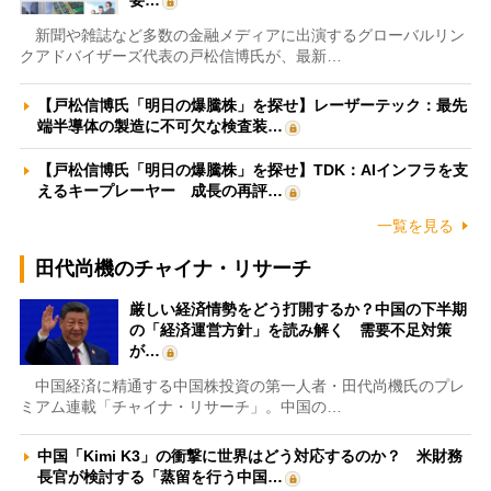
新聞や雑誌など多数の金融メディアに出演するグローバルリン
クアドバイザーズ代表の戸松信博氏が、最新…
【戸松信博氏「明日の爆騰株」を探せ】レーザーテック：最先
端半導体の製造に不可欠な検査装…
【戸松信博氏「明日の爆騰株」を探せ】TDK：AIインフラを支
えるキープレーヤー 成長の再評…
一覧を見る
田代尚機のチャイナ・リサーチ
厳しい経済情勢をどう打開するか？中国の下半期
の「経済運営方針」を読み解く 需要不足対策
が…
中国経済に精通する中国株投資の第一人者・田代尚機氏のプレ
ミアム連載「チャイナ・リサーチ」。中国の…
中国「Kimi K3」の衝撃に世界はどう対応するのか？ 米財務
長官が検討する「蒸留を行う中国…