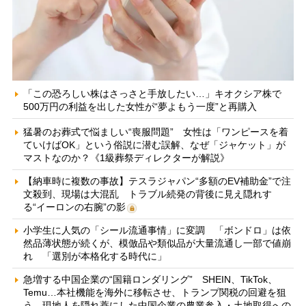
「この恐ろしい株はさっさと手放したい…」キオクシア株で
500万円の利益を出した女性が“夢よもう一度”と再購入
猛暑のお葬式で悩ましい“喪服問題” 女性は「ワンピースを着
ていけばOK」という俗説に潜む誤解、なぜ「ジャケット」が
マストなのか？《1級葬祭ディレクターが解説》
【納車時に複数の事故】テスラジャパン“多額のEV補助金”で注
文殺到、現場は大混乱 トラブル続発の背後に見え隠れす
る“イーロンの右腕”の影
小学生に人気の「シール流通事情」に変調 「ボンドロ」は依
然品薄状態が続くが、模倣品や類似品が大量流通し一部で値崩
れ 「選別が本格化する時代に」
急増する中国企業の“国籍ロンダリング” SHEIN、TikTok、
Temu…本社機能を海外に移転させ、トランプ関税の回避を狙
う 現地人を隠れ蓑にした中国企業の農業参入・土地取得への