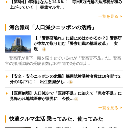
【第8回】年利はなんと14.6％！ 毎日5万円超の延滞税が積み
上がっていく ｜ 突然マルサ…
一覧を見る
河合雅司「人口減少ニッポンの活路」
【「警察官離れ」に歯止めはかかるか？】警察庁
が本気で取り組む「警察組織の構造改革」 実
現…
警察庁が目下、頭を悩ませているのが「警察官不足」だ。警察
官の採用試験の受験者数は10年間で2分の1以…
【安全・安心ニッポンの危機】採用試験受験者数は10年間で2
分の1以下に！ 出生数減がも…
【医療崩壊】人口減少で「医師不足」に加えて「患者不足」に
見舞われ地域医療が限界に 今後…
一覧を見る
快適クルマ生活 乗ってみた、使ってみた