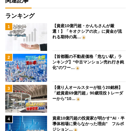
関連記事
ランキング
【資産10億円超・かんちさんが厳
1
選！】「キオクシアの次」に資金が流
れる期待の高…
【首都圏の不動産価格「危ない駅」ラ
2
ンキング】“中古マンション売れ行き鈍
化”のワー…
【億り人オールスターが狙う20銘柄】
3
「総資産69億円超」90歳現役トレーダ
ーから“10…
資産10億円超の投資家が明かす“AI・半
4
導体相場に乗らなかった理由” フルポ
ジション…