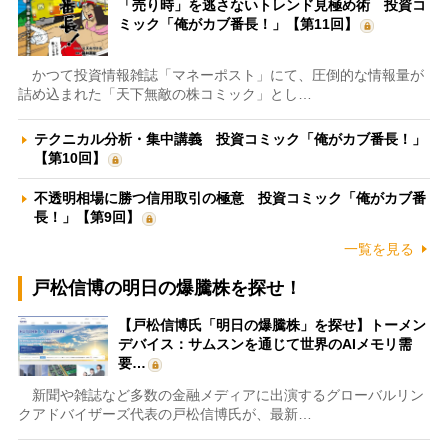
「売り時」を逃さないトレンド見極め術 投資コ
ミック「俺がカブ番長！」【第11回】
かつて投資情報雑誌「マネーポスト」にて、圧倒的な情報量が
詰め込まれた「天下無敵の株コミック」とし…
テクニカル分析・集中講義 投資コミック「俺がカブ番長！」
【第10回】
不透明相場に勝つ信用取引の極意 投資コミック「俺がカブ番
長！」【第9回】
一覧を見る
戸松信博の明日の爆騰株を探せ！
【戸松信博氏「明日の爆騰株」を探せ】トーメン
デバイス：サムスンを通じて世界のAIメモリ需
要…
新聞や雑誌など多数の金融メディアに出演するグローバルリン
クアドバイザーズ代表の戸松信博氏が、最新…