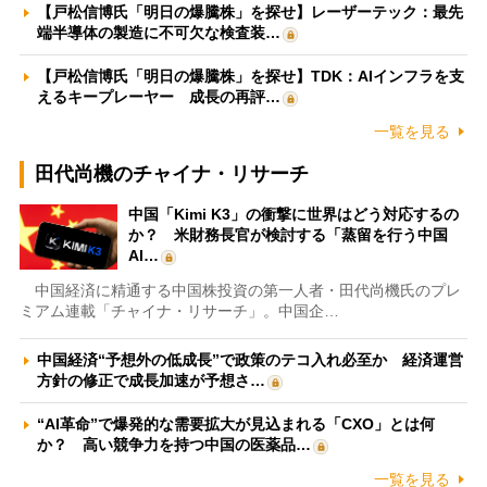
【戸松信博氏「明日の爆騰株」を探せ】レーザーテック：最先
端半導体の製造に不可欠な検査装…
【戸松信博氏「明日の爆騰株」を探せ】TDK：AIインフラを支
えるキープレーヤー 成長の再評…
一覧を見る
田代尚機のチャイナ・リサーチ
中国「Kimi K3」の衝撃に世界はどう対応するの
か？ 米財務長官が検討する「蒸留を行う中国
AI…
中国経済に精通する中国株投資の第一人者・田代尚機氏のプレ
ミアム連載「チャイナ・リサーチ」。中国企…
中国経済“予想外の低成長”で政策のテコ入れ必至か 経済運営
方針の修正で成長加速が予想さ…
“AI革命”で爆発的な需要拡大が見込まれる「CXO」とは何
か？ 高い競争力を持つ中国の医薬品…
一覧を見る