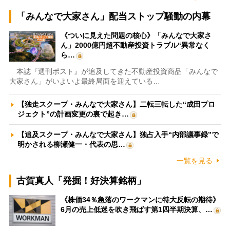
「みんなで大家さん」配当ストップ騒動の内幕
《ついに見えた問題の核心》「みんなで大家さ
ん」2000億円超不動産投資トラブル“異常なく
ら…
本誌『週刊ポスト』が追及してきた不動産投資商品「みんなで
大家さん」がいよいよ最終局面を迎えている…
【独走スクープ・みんなで大家さん】二転三転した“成田プロ
ジェクト”の計画変更の裏で起き…
【追及スクープ・みんなで大家さん】独占入手“内部議事録”で
明かされる柳瀬健一・代表の思…
一覧を見る
古賀真人「発掘！好決算銘柄」
《株価34％急落のワークマンに特大反転の期待》
6月の売上低迷を吹き飛ばす第1四半期決算、…