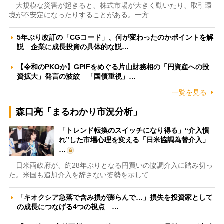
大規模な災害が起きると、株式市場が大きく動いたり、取引環
境が不安定になったりすることがある。一方…
5年ぶり改訂の「CGコード」、何が変わったのかポイントを解
説 企業に成長投資の具体的な説…
【令和のPKOか】GPIFをめぐる片山財務相の「円資産への投
資拡大」発言の波紋 「国債重視」…
一覧を見る
森口亮「まるわかり市況分析」
「トレンド転換のスイッチになり得る」“介入慣
れ”した市場心理を変える「日米協調為替介入」
…
日米両政府が、約28年ぶりとなる円買いの協調介入に踏み切っ
た。米国も追加介入を辞さない姿勢を示して…
「キオクシア急落で含み損が膨らんで…」損失を投資家として
の成長につなげる4つの視点 …