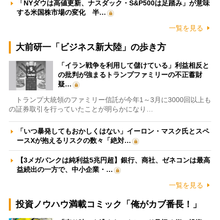
「NYダウは高値更新、ナスダック・S&P500は足踏み」が意味
する米国株市場の変化 半…
一覧を見る
大前研一「ビジネス新大陸」の歩き方
「イラン戦争を利用して儲けている」利益相反と
の批判が強まるトランプファミリーの不正蓄財
疑…
トランプ大統領のファミリー信託が今年1～3月に3000回以上も
の証券取引を行っていたことが明らかになり…
「いつ暴発してもおかしくはない」イーロン・マスク氏とスペ
ースXが抱えるリスクの数々「絶対…
【3メガバンクは純利益5兆円超】銀行、商社、ゼネコンは最高
益続出の一方で、中小企業・…
一覧を見る
投資ノウハウ満載コミック「俺がカブ番長！」