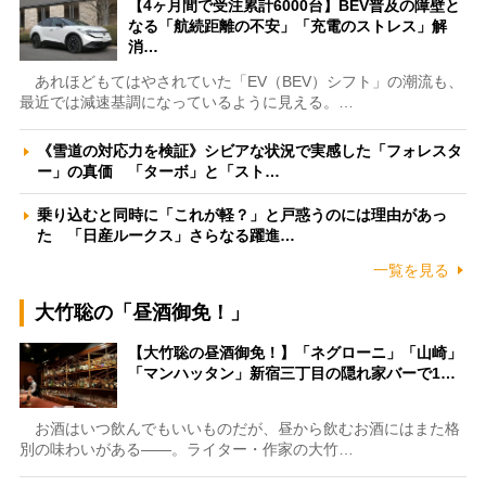
【4ヶ月間で受注累計6000台】BEV普及の障壁と
なる「航続距離の不安」「充電のストレス」解
消…
あれほどもてはやされていた「EV（BEV）シフト」の潮流も、
最近では減速基調になっているように見える。…
《雪道の対応力を検証》シビアな状況で実感した「フォレスタ
ー」の真価 「ターボ」と「スト…
乗り込むと同時に「これが軽？」と戸惑うのには理由があっ
た 「日産ルークス」さらなる躍進…
一覧を見る
大竹聡の「昼酒御免！」
【大竹聡の昼酒御免！】「ネグローニ」「山崎」
「マンハッタン」新宿三丁目の隠れ家バーで1…
お酒はいつ飲んでもいいものだが、昼から飲むお酒にはまた格
別の味わいがある――。ライター・作家の大竹…