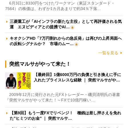
6月3日に8330円をつけたワークマン（東証スタンダード・
7564）の株価は、わずか1カ月あまりで約34％下落…
三菱重工が「AIインフラの新たな主役」として再評価される気
運 エヌビディアとの提携でAI…
キオクシアHD「7万円割れからの急反発」は再びの上昇局面へ
の反転シグナルか？ 市場のムー…
一覧を見る
突然マルサがやって来た！
【最終回】1億6000万円の負債と引き換えに手に
入れたプライスレスな経験 ｜ 突然マルサがや…
2009年12月に発行された元FXトレーダー・磯貝清明氏の著書
『突然マルサがやって来た！～FXで10億円稼い…
【第9回】もう一度FXでリベンジ！ 種銭は差し押さえを免れ
た”ヒミツのお金” ｜ 突然マルサ…