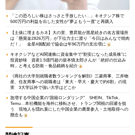
「この恐ろしい株はさっさと手放したい…」キオクシア株で
500万円の利益を出した女性が“夢よもう一度”と再購入
【土俵に埋まるカネ】大の里、豊昇龍が黒星続きの名古屋場所
は「懸賞金2826万円」が下位力士に渡り「今日はみんなで焼肉
だ！」 金星4個配給で協会は年96万円の支出増に
キオクシアなどAI関連株に資金集中で“割安になった成長株”に
投資妙味 資産1.5億円超の坂本慎太郎さんが「絶好の仕込み
時」と考える防衛・食品銘柄を紹介
《商社の大学別就職者数ランキングを解剖》三菱商事、三井物
産、住友商事への就職者は「東大・早大・慶大で約6割」の現
実 3大学以外で強い大学はどこか
急増する中国企業の“国籍ロンダリング” SHEIN、TikTok、
Temu…本社機能を海外に移転させ、トランプ関税の回避を狙
う 現地人を隠れ蓑にした中国企業の農業参入・土地取得への
懸念も