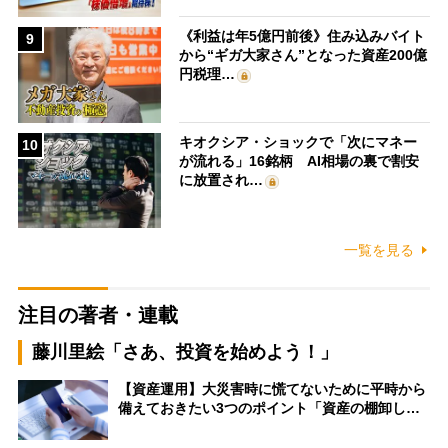
《利益は年5億円前後》住み込みバイト
9
から“ギガ大家さん”となった資産200億
円税理…
キオクシア・ショックで「次にマネー
10
が流れる」16銘柄 AI相場の裏で割安
に放置され…
一覧を見る
注目の著者・連載
藤川里絵「さあ、投資を始めよう！」
【資産運用】大災害時に慌てないために平時から
備えておきたい3つのポイント「資産の棚卸し…