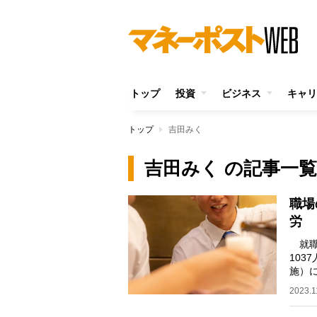
トップ
投資
ビジネス
キャリ
トップ
吉田みく
吉田みく の記事一覧
職場
労 
就職
103
施）
52.
2023.1