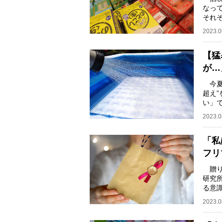
なっ
それぞ
54.
2023.0
【猛
が…
今夏
超え
い」
家庭
2023.0
「私
フリ
贈り
研究所
る意識
と、
2023.0