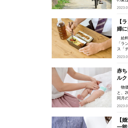
方、
2023.0
【ラ
婦に
給料
「ラ
ス「
実施
2023.0
赤ち
ルク
物価
と、2
同月
年同
2023.0
【婚
一部