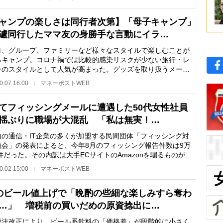
ャンプの楽しさは同行者次第】「母子キャンプ」
遽同行したママ友の身勝手な言動にイラ…
、グループ、ファミリーなど様々なスタイルで楽しむことが
るキャンプ。コロナ禍では比較的感染リスクが少ない旅行・レ
ーのスタイルとして人気が高まった。グッズを取り扱うメーカ
アパレルブラン…
0.07 16:00
マネーポストWEB
てフィッシングメールに遭遇した50代女性社員
揺ぶりに職場が大混乱 「私は無実！…
の通信・IT企業の多くが加盟する民間団体「フィッシング対
議会」の発表によると、今年8月のフィッシング報告件数は9万
7件だった。その内訳は大手ECサイトのAmazonを騙るものが最
6.1％）で、次い…
0.02 15:00
マネーポストWEB
のビール値上げで「晩酌の些細な楽しみすら奪わ
…」 増税前の買いだめの原資捻出に…
法改正により、ビール系飲料の「価格差」が段階的に小さく