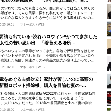
小市民の金銭感覚” 「ポイ活は正義か、否…
のSNSではなんでも言えるが、面と向かっては当たり障りの
会話ばかり。そんな風潮に慣れた私たちが、話がストレートに
ない厄介な隣人とうまく付き合うにはどう振る舞えばいいのか
。新刊『過剰反応な…
0.25 16:01
マネーポストWEB
要請も出ている“渋谷ハロウィン”かつて参加した
代女性の苦い思い出 「着替える場所…
もハロウィンの季節がやってきた。各地で仮装行列をはじめ
たイベントが予定されるほか、小売店や飲食店などではハロウ
を意識した装飾、関連グッズや商品の販売が盛り上がってい
一方、昨年は韓国…
0.21 16:00
マネーポストWEB
電をめぐる夫婦対立】家計が苦しいのに高額の
新型ロボット掃除機」購入を目論む妻の“…
社会保障・人口問題研究所が2022年に行った「全国家庭動向
」によると、夫婦の家事分担において、その割合は「妻
6％、夫19.4％」だった。2018年の前回調査と比べて妻の割合は
ポイント下がったものの…
0.10 15:00
マネーポストWEB