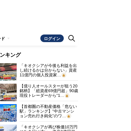
ンド
ログイン
ンキング
「キオクシアが今後も利益を出
し続けるかは分からない」資産
11億円の個人投資家…
【億り人オールスターが狙う20
銘柄】「総資産69億円超」90歳
現役トレーダーから“1…
【首都圏の不動産価格「危ない
駅」ランキング】“中古マンシ
ョン売れ行き鈍化”のワ…
「キオクシアが再び株価10万円