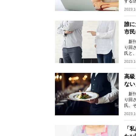
する
曲な
2023.1
誰に
市民
新刊
り回
氏と
リア
2023.1
高級
ない
新刊
り回
氏。
など
2023.1
「私