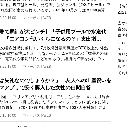
ている。現在はビール、発泡酒、新ジャンル（第3のビール）で
【お
れ税額が定められているが、2026年10月からは350ml換算で
202
25円に一本化され…
9.30 16:00
マネーポストWEB
当サ
資の
暑で家計が大ピンチ】「子供用プールで水道代
際の
」「エアコン代いくらになるの？」支出増…
にお
す。
の暑さは特に厳しく、7月以降は最高気温が37℃以上の“体温
”を記録する地点も珍しくなかった。2か月に及ぶ「猛暑との闘
おり
で、電気代や消耗品代などがかさみ、経済的打撃を受けている
保証
も多い。フリーラ…
ル等
8.22 15:00
マネーポストWEB
てお
は失礼なのでしょうか？」 友人への出産祝いを
マアプリで安く購入した女性の自問自答
物に、フリマアプリの利用は「アリ」なのか──メルカリ総合
が2022年12月に発表した「フリマアプリとプレゼントに関す
の調査」（20～59歳の日本在住者男女1032人を対象）による
フリマアプリで…
8.18 16:00
マネーポストWEB