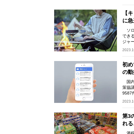
【キ
に急
ソロ
でき
ジャ
ーや
2023.1
初め
の動
国内
策協
958
多（3
2023.1
第3
れる
酒税