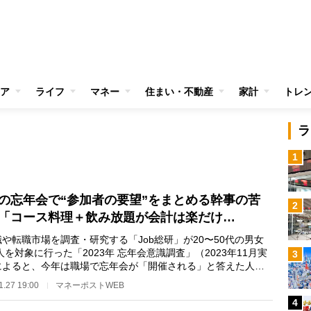
ア
ライフ
マネー
住まい・不動産
家計
トレ
ラ
1
の忘年会で“参加者の要望”をまとめる幹事の苦
2
「コース料理＋飲み放題が会計は楽だけ…
や転職市場を調査・研究する「Job総研」が20〜50代の男女
7人を対象に行った「2023年 忘年会意識調査」（2023年11月実
3
によると、今年は職場で忘年会が「開催される」と答えた人は
3％に上った。その…
1.27 19:00
マネーポストWEB
4