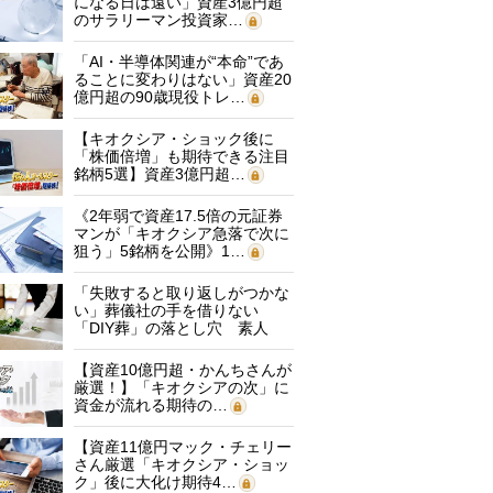
になる日は遠い」資産3億円超
のサラリーマン投資家…
「AI・半導体関連が“本命”であ
ることに変わりはない」資産20
億円超の90歳現役トレ…
【キオクシア・ショック後に
「株価倍増」も期待できる注目
銘柄5選】資産3億円超…
《2年弱で資産17.5倍の元証券
マンが「キオクシア急落で次に
狙う」5銘柄を公開》1…
「失敗すると取り返しがつかな
い」葬儀社の手を借りない
「DIY葬」の落とし穴 素人
に…
【資産10億円超・かんちさんが
厳選！】「キオクシアの次」に
資金が流れる期待の…
【資産11億円マック・チェリー
さん厳選「キオクシア・ショッ
ク」後に大化け期待4…