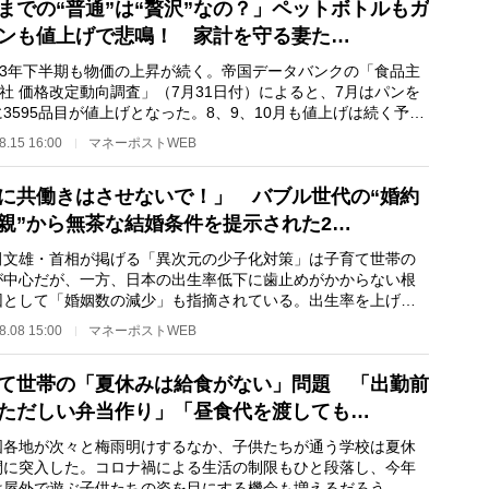
までの“普通”は“贅沢”なの？」ペットボトルもガ
ンも値上げで悲鳴！ 家計を守る妻た…
23年下半期も物価の上昇が続く。帝国データバンクの「食品主
5社 価格改定動向調査」（7月31日付）によると、7月はパンを
3595品目が値上げとなった。8、9、10月も値上げは続く予定
023年通年では3…
8.15 16:00
マネーポストWEB
に共働きはさせないで！」 バブル世代の“婚約
親”から無茶な結婚条件を提示された2…
文雄・首相が掲げる「異次元の少子化対策」は子育て世帯の
が中心だが、一方、日本の出生率低下に歯止めがかからない根
因として「婚姻数の減少」も指摘されている。出生率を上げる
、適齢期の未婚…
8.08 15:00
マネーポストWEB
て世帯の「夏休みは給食がない」問題 「出勤前
ただしい弁当作り」「昼食代を渡しても…
各地が次々と梅雨明けするなか、子供たちが通う学校は夏休
間に突入した。コロナ禍による生活の制限もひと段落し、今年
は屋外で遊ぶ子供たちの姿を目にする機会も増えるだろう。一