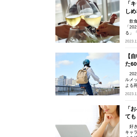
「キ
しめ
飲食
「2
る」
忘年会
2023.1
【自
た6
20
ルメ
よる
もあ
2023.1
「お
ても
好き
キャ