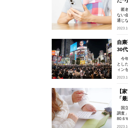
た“
匿名
ない
通じ
──
2023.1
自粛
30
今年
とし
ィン
る。
2023.1
【家
「最
国立
調査
80.
2.6
2023.1