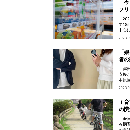
「今
ソリ
20
要19
中心に
で、2
2023.0
「娘
者の
岸田
支援
本原
ため
2023.0
子育
の慌
全国
み期
の夏