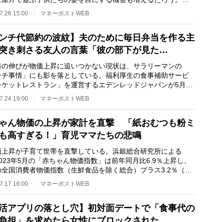
その親たちは、…
7.26 15:00
マネーポストWEB
ンチ代節約の波紋】夫のために毎日弁当を作る主
突き刺さる友人の言葉「彼の部下が見た…
の伸びが物価上昇に追いつかない現状は、サラリーマンの
ンチ事情」にも影を落としている。福利厚生の食事補助サービ
チケットレストラン」を運営するエデンレッドジャパンが5月に
した「ビジネスパ…
7.24 19:00
マネーポストWEB
ゃん物価の上昇が家計を直撃 「紙おむつも粉ミ
も高すぎる！」育児ママたちの悲鳴
上昇が子育て世帯を直撃している。浜銀総合研究所による
023年5月の「赤ちゃん物価指数」は前年同月比6.9％上昇し、
の全国消費者物価指数（生鮮食品を除く総合）プラス3.2％（前
月比）の2倍以上…
7.17 16:00
マネーポストWEB
活アプリの落とし穴】初対面デートで「食事代の
負担」を求めたら女性にブロックされた…