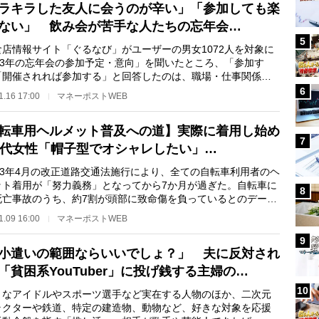
ラキラした友人に会うのが辛い」「参加しても楽
ない」 飲み会が苦手な人たちの忘年会…
5
店情報サイト「ぐるなび」がユーザーの男女1072人を対象に
023年の忘年会の参加予定・意向」を聞いたところ、「参加す
「開催されれば参加する」と回答したのは、職場・仕事関係の
で47.1％、プラ…
6
1.16 17:00
マネーポストWEB
転車用ヘルメット普及への道】実際に着用し始め
7
0代女性「帽子型でオシャレしたい」…
23年4月の改正道路交通法施行により、全ての自転車利用者のヘ
ット着用が「努力義務」となってから7か月が過ぎた。自転車に
8
死亡事故のうち、約7割が頭部に致命傷を負っているとのデータ
ることから、…
1.09 16:00
マネーポストWEB
9
小遣いの範囲ならいいでしょ？」 夫に反対され
「貧困系YouTuber」に投げ銭する主婦の…
10
なアイドルやスポーツ選手など実在する人物のほか、二次元
ラクターや鉄道、特定の建造物、動物など、好きな対象を応援