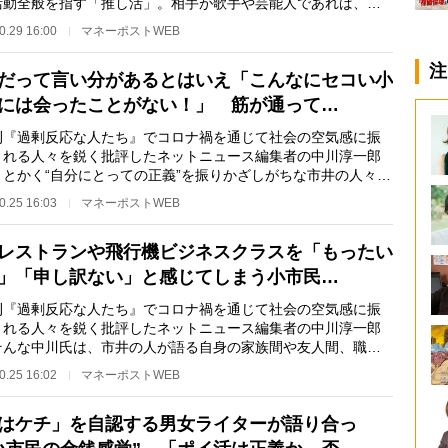
活動全般を指す「推し活」。相手が歌手や芸能人であれば、楽
どの作品を購入…
0.29 16:00
マネーポストWEB
注
だって言い分があるとはいえ「こんなにセコい小
には会ったことがない！」 筋が通って…
『過剰反応な人たち』でコロナ禍を通じて社会の空気感に振
される人々を鋭く批評したネットニュース編集者の中川淳一郎
、とかく“自分にとっての正義”を振りかざしがちな市井の人々の
ルな声を集め…
0.25 16:03
マネーポストWEB
レストランや飛行機ビジネスクラスを「もったい
」「申し訳ない」と感じてしまう小市民…
『過剰反応な人たち』でコロナ禍を通じて社会の空気感に振
される人々を鋭く批評したネットニュース編集者の中川淳一郎
そんな中川氏は、市井の人が語る自身の家族間や友人間、職場
でのモヤモヤ話…
0.25 16:02
マネーポストWEB
はケチ」を自認する男女ライターが語り合っ