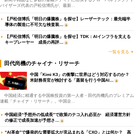
バイザーズ代表の戸松信博氏が、最新…
【戸松信博氏「明日の爆騰株」を探せ】レーザーテック：最先端半
導体の製造に不可欠な検査装…
【戸松信博氏「明日の爆騰株」を探せ】TDK：AIインフラを支える
キープレーヤー 成長の再評…
一覧を見る
田代尚機のチャイナ・リサーチ
中国「Kimi K3」の衝撃に世界はどう対応するのか？
米財務長官が検討する「蒸留を行う中国AI…
中国経済に精通する中国株投資の第一人者・田代尚機氏のプレミアム
連載「チャイナ・リサーチ」。中国企…
中国経済“予想外の低成長”で政策のテコ入れ必至か 経済運営方針
の修正で成長加速が予想さ…
“AI革命”で爆発的な需要拡大が見込まれる「CXO」とは何か？ 高