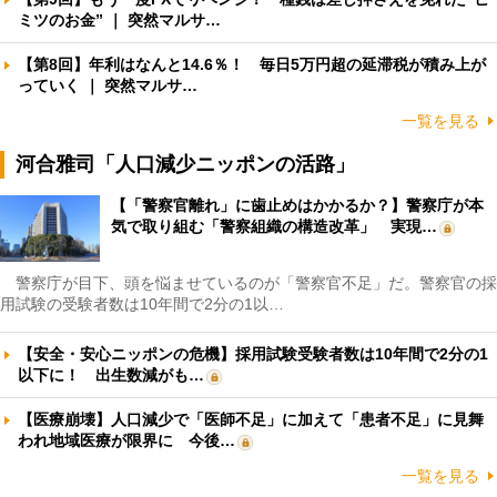
ミツのお金” ｜ 突然マルサ…
【第8回】年利はなんと14.6％！ 毎日5万円超の延滞税が積み上が
っていく ｜ 突然マルサ…
一覧を見る
河合雅司「人口減少ニッポンの活路」
【「警察官離れ」に歯止めはかかるか？】警察庁が本
気で取り組む「警察組織の構造改革」 実現…
警察庁が目下、頭を悩ませているのが「警察官不足」だ。警察官の採
用試験の受験者数は10年間で2分の1以…
【安全・安心ニッポンの危機】採用試験受験者数は10年間で2分の1
以下に！ 出生数減がも…
【医療崩壊】人口減少で「医師不足」に加えて「患者不足」に見舞
われ地域医療が限界に 今後…
一覧を見る