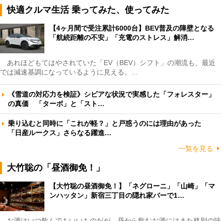
快適クルマ生活 乗ってみた、使ってみた
【4ヶ月間で受注累計6000台】BEV普及の障壁となる
「航続距離の不安」「充電のストレス」解消…
あれほどもてはやされていた「EV（BEV）シフト」の潮流も、最近
では減速基調になっているように見える。…
《雪道の対応力を検証》シビアな状況で実感した「フォレスター」
の真価 「ターボ」と「スト…
乗り込むと同時に「これが軽？」と戸惑うのには理由があった
「日産ルークス」さらなる躍進…
一覧を見る
大竹聡の「昼酒御免！」
【大竹聡の昼酒御免！】「ネグローニ」「山崎」「マ
ンハッタン」新宿三丁目の隠れ家バーで1…
お酒はいつ飲んでもいいものだが、昼から飲むお酒にはまた格別の味