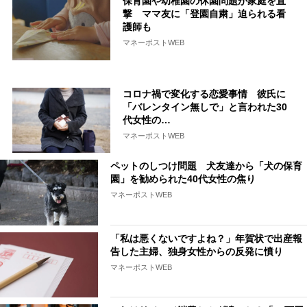
保育園や幼稚園の休園問題が家庭を直
撃 ママ友に「登園自粛」迫られる看
護師も
マネーポストWEB
コロナ禍で変化する恋愛事情 彼氏に
「バレンタイン無しで」と言われた30
代女性の…
マネーポストWEB
ペットのしつけ問題 犬友達から「犬の保育
園」を勧められた40代女性の焦り
マネーポストWEB
「私は悪くないですよね？」年賀状で出産報
告した主婦、独身女性からの反発に憤り
マネーポストWEB