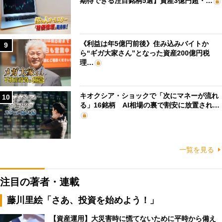
期待できる注目銘柄5選】資産3億円超・…
《利益は年5億円前後》住み込みバイトか
9
ら“ギガ大家さん”となった資産200億円税
理…
キオクシア・ショックで「次にマネーが流れ
10
る」16銘柄 AI相場の裏で割安に放置され…
一覧を見る
注目の著者・連載
藤川里絵「さあ、投資を始めよう！」
【資産運用】大災害時に慌てないために平時から備え