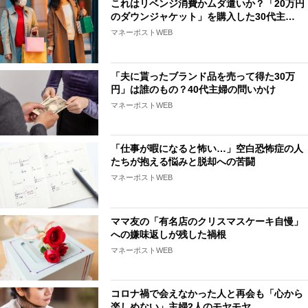
これはリベンジ消費かムダ遣いか？「20万円
のダウンジャケット」を購入した30代主…
マネーポストWEB
「夫に貰ったブランド品を売って得た30万
円」は誰のもの？40代主婦の問いかけ
マネーポストWEB
「仕事が暇になると怖い…」空白恐怖症の人
たちが抱える悩みと脱却への苦闘
マネーポストWEB
ママ友の「有名店のクリスマスケーキ自慢」
への嫌味返しが残した禍根
マネーポストWEB
コロナ禍で会えなかった人と再会も「心から
楽しめない」主婦2人のモヤモヤ