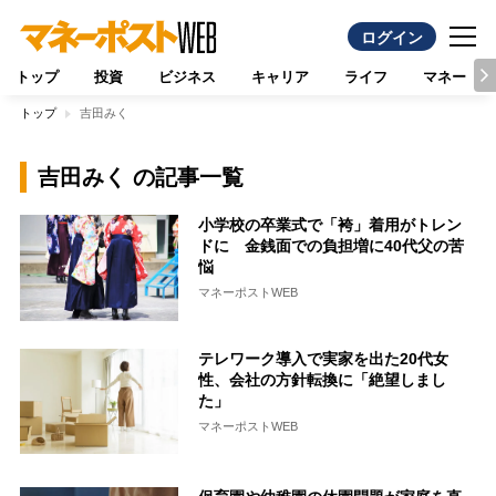
ログイン
トップ
投資
ビジネス
キャリア
ライフ
マネー
トップ
吉田みく
吉田みく の記事一覧
小学校の卒業式で「袴」着用がトレン
ドに 金銭面での負担増に40代父の苦
悩
マネーポストWEB
テレワーク導入で実家を出た20代女
性、会社の方針転換に「絶望しまし
た」
マネーポストWEB