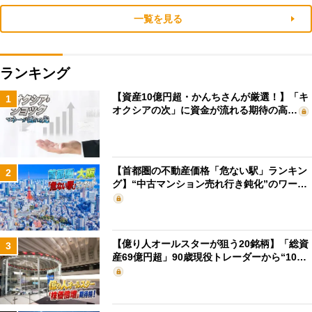
一覧を見る
ランキング
【資産10億円超・かんちさんが厳選！】「キ
1
オクシアの次」に資金が流れる期待の高…
【首都圏の不動産価格「危ない駅」ランキン
2
グ】“中古マンション売れ行き鈍化”のワー…
【億り人オールスターが狙う20銘柄】「総資
3
産69億円超」90歳現役トレーダーから“10…