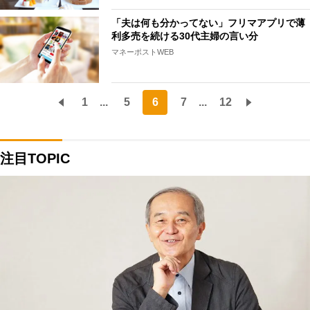
「夫は何も分かってない」フリマアプリで薄
利多売を続ける30代主婦の言い分
マネーポストWEB
1
...
5
6
7
...
12
注目TOPIC