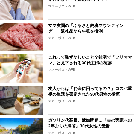
マネーポストWEB
ママ友間の「ふるさと納税マウンティン
グ」 返礼品から年収を推測
マネーポストWEB
これって恥ずかしいこと？社宅で「フリママ
マ」と見下される30代主婦の葛藤
マネーポストWEB
友人からは「お金に困ってるの？」コスパ重
視の生活を否定された30代男性の憤慨
マネーポストWEB
ガソリン代高騰、嫁姑問題…「夫の実家への
2年ぶりの帰省」30代女性の憂鬱
マネーポストWEB