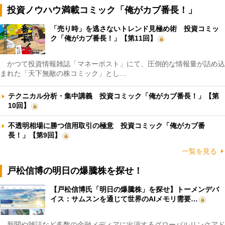
投資ノウハウ満載コミック「俺がカブ番長！」
「売り時」を逃さないトレンド見極め術 投資コミッ
ク「俺がカブ番長！」【第11回】
かつて投資情報雑誌「マネーポスト」にて、圧倒的な情報量が詰め込
まれた「天下無敵の株コミック」とし…
テクニカル分析・集中講義 投資コミック「俺がカブ番長！」【第
10回】
不透明相場に勝つ信用取引の極意 投資コミック「俺がカブ番
長！」【第9回】
一覧を見る
戸松信博の明日の爆騰株を探せ！
【戸松信博氏「明日の爆騰株」を探せ】トーメンデバ
イス：サムスンを通じて世界のAIメモリ需要…
新聞や雑誌など多数の金融メディアに出演するグローバルリンクアド