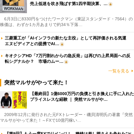
売上低迷を吹き飛ばす第1四半期決算、…
6月3日に8330円をつけたワークマン（東証スタンダード・7564）の
株価は、わずか1カ月あまりで約34％下落…
三菱重工が「AIインフラの新たな主役」として再評価される気運
エヌビディアとの提携でAI…
キオクシアHD「7万円割れからの急反発」は再びの上昇局面への反
転シグナルか？ 市場のムー…
一覧を見る
突然マルサがやって来た！
【最終回】1億6000万円の負債と引き換えに手に入れた
プライスレスな経験 ｜ 突然マルサがや…
2009年12月に発行された元FXトレーダー・磯貝清明氏の著書『突然
マルサがやって来た！～FXで10億円稼い…
【第9回】もう一度FXでリベンジ！ 種銭は差し押さえを免れた”ヒ