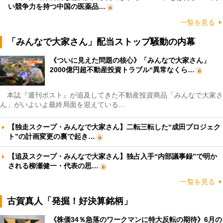
い競争力を持つ中国の医薬品…
一覧を見る
「みんなで大家さん」配当ストップ騒動の内幕
《ついに見えた問題の核心》「みんなで大家さん」
2000億円超不動産投資トラブル“異常なくら…
本誌『週刊ポスト』が追及してきた不動産投資商品「みんなで大家さ
ん」がいよいよ最終局面を迎えている…
【独走スクープ・みんなで大家さん】二転三転した“成田プロジェク
ト”の計画変更の裏で起き…
【追及スクープ・みんなで大家さん】独占入手“内部議事録”で明か
される柳瀬健一・代表の思…
一覧を見る
古賀真人「発掘！好決算銘柄」
《株価34％急落のワークマンに特大反転の期待》6月の