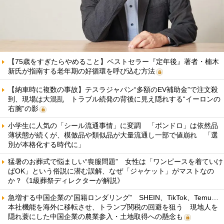
【75歳をすぎたらやめること】ベストセラー『定年後』著者・楠木
新氏が指南する老年期の好循環を呼び込む方法
【納車時に複数の事故】テスラジャパン“多額のEV補助金”で注文殺
到、現場は大混乱 トラブル続発の背後に見え隠れする“イーロンの
右腕”の影
小学生に人気の「シール流通事情」に変調 「ボンドロ」は依然品
薄状態が続くが、模倣品や類似品が大量流通し一部で値崩れ 「選
別が本格化する時代に」
猛暑のお葬式で悩ましい“喪服問題” 女性は「ワンピースを着ていけ
ばOK」という俗説に潜む誤解、なぜ「ジャケット」がマストなの
か？《1級葬祭ディレクターが解説》
急増する中国企業の“国籍ロンダリング” SHEIN、TikTok、Temu…
本社機能を海外に移転させ、トランプ関税の回避を狙う 現地人を
隠れ蓑にした中国企業の農業参入・土地取得への懸念も