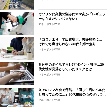
ガソリン代高騰の悩みにママ友が「レギュラ
ーならまだいいじゃない」
マネーポストWEB
「コロナ太り」で出費増大、夫婦喧嘩に…
それでも痩せられない30代主婦の焦り
マネーポストWEB
育休中のポイ活で月1.5万ポイント獲得…20
代女性が見落としていたリスクとは
マネーポストWEB
久々のママ友会で愕然、「同じ生活レベルだ
と思ってたのに…」30代主婦の心のざわつ…
マネーポストWEB