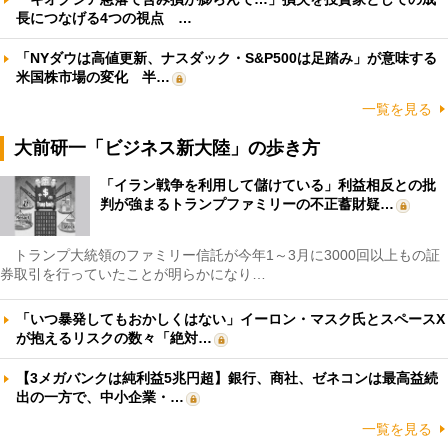
長につなげる4つの視点 …
「NYダウは高値更新、ナスダック・S&P500は足踏み」が意味する
米国株市場の変化 半…
一覧を見る
大前研一「ビジネス新大陸」の歩き方
「イラン戦争を利用して儲けている」利益相反との批
判が強まるトランプファミリーの不正蓄財疑…
トランプ大統領のファミリー信託が今年1～3月に3000回以上もの証
券取引を行っていたことが明らかになり…
「いつ暴発してもおかしくはない」イーロン・マスク氏とスペースX
が抱えるリスクの数々「絶対…
【3メガバンクは純利益5兆円超】銀行、商社、ゼネコンは最高益続
出の一方で、中小企業・…
一覧を見る