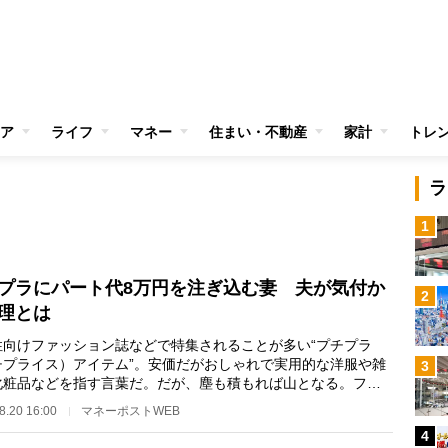
ア
ライフ
マネー
住まい・不動産
家計
トレ
ラ
1
プラにパート代8万円を注ぎ込む妻 夫が気付か
2
理とは
向けファッション誌などで特集されることが多い“プチプラ
チプライス）アイテム”。安価だがおしゃれで実用的な洋服や雑
3
化粧品などを指す言葉だ。だが、塵も積もれば山となる。フリ
イターの吉田み…
8.20 16:00
マネーポストWEB
4