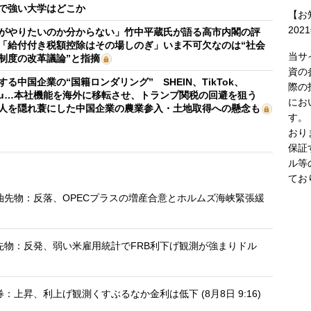
で強い大学はどこか
【お
202
がやりたいのか分からない」竹中平蔵氏が語る高市内閣の評
「給付付き税額控除はその場しのぎ」いま不可欠なのは“社会
当サ
制度の改革議論”と指摘
資の
する中国企業の“国籍ロンダリング” SHEIN、TikTok、
際の
mu…本社機能を海外に移転させ、トランプ関税の回避を狙う
にお
人を隠れ蓑にした中国企業の農業参入・土地取得への懸念も
す。
おり
保証
ル等
てお
油先物：反落、OPECプラスの増産合意とホルムズ海峡緊張緩
先物：反発、弱い米雇用統計でFRB利下げ観測が強まりドル
上昇、利上げ観測くすぶるなか金利は低下 (8月8日 9:16)