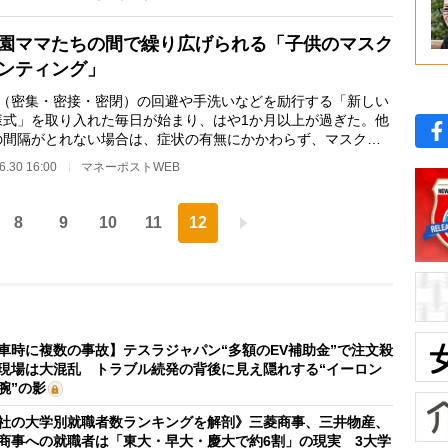
園ママたちの間で繰り広げられる「子供のマスク
ンティング」
（密集・密接・密閉）の回避や手洗いなどを励行する「新しい
様式」を取り入れた毎日が始まり、はや1か月以上が過ぎた。他
の間隔がとれない場合は、症状の有無にかかわらず、マスク着
推奨されてい…
6.30 16:00
マネーポストWEB
8
9
10
11
12
車時に複数の事故】テスラジャパン“多額のEV補助金”で注文殺
現場は大混乱 トラブル続発の背後に見え隠れする“イーロン
腕”の影
社の大学別就職者数ランキングを解剖》三菱商事、三井物産、
商事への就職者は「東大・早大・慶大で約6割」の現実 3大学