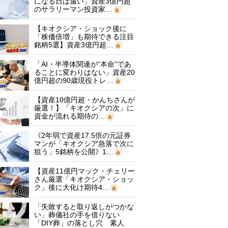
になる日は遠い」資産3億円超
のサラリーマン投資家…
【キオクシア・ショック後に
「株価倍増」も期待できる注目
銘柄5選】資産3億円超…
「AI・半導体関連が“本命”であ
ることに変わりはない」資産20
億円超の90歳現役トレ…
【資産10億円超・かんちさんが
厳選！】「キオクシアの次」に
資金が流れる期待の…
《2年弱で資産17.5倍の元証券
マンが「キオクシア急落で次に
狙う」5銘柄を公開》1…
【資産11億円マック・チェリー
さん厳選「キオクシア・ショッ
ク」後に大化け期待4…
「失敗すると取り返しがつかな
い」葬儀社の手を借りない
「DIY葬」の落とし穴 素人