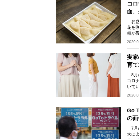
コロ
面、
お盆
花を
相が
ーラ
2020.0
実家
育て
8月
コロ
いて
いてい
2020.0
Go
の面
7月
大に