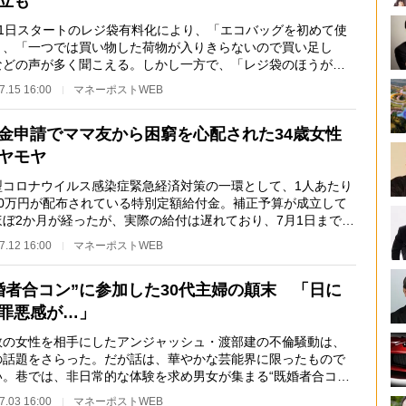
立も
1日スタートのレジ袋有料化により、「エコバッグを初めて使
」、「一つでは買い物した荷物が入りきらないので買い足し
などの声が多く聞こえる。しかし一方で、「レジ袋のほうがエ
お得」という考え…
7.15 16:00
マネーポストWEB
金申請でママ友から困窮を心配された34歳女性
ヤモヤ
コロナウイルス感染症緊急経済対策の一環として、1人あたり
10万円が配布されている特別定額給付金。補正予算が成立して
ほぼ2か月が経ったが、実際の給付は遅れており、7月1日までで
の給付率は平…
7.12 16:00
マネーポストWEB
婚者合コン”に参加した30代主婦の顛末 「日に
罪悪感が…」
の女性を相手にしたアンジャッシュ・渡部建の不倫騒動は、
の話題をさらった。だが話は、華やかな芸能界に限ったもので
い。巷では、非日常的な体験を求め男女が集まる“既婚者合コ
なる催しが話題だ…
7.03 16:00
マネーポストWEB