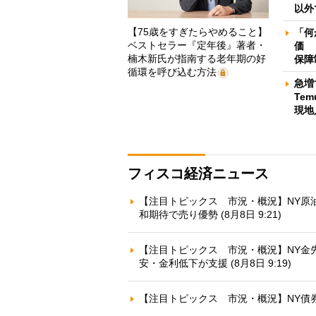
以外
【75歳をすぎたらやめること】
「何
ベストセラー『定年後』著者・
価 
楠木新氏が指南する老年期の好
保障
循環を呼び込む方法
急増
Te
現地
フィスコ経済ニュース
【注目トピックス 市況・概況】NY原
和期待で売り優勢 (8月8日 9:21)
【注目トピックス 市況・概況】NY金
安・金利低下が支援 (8月8日 9:19)
【注目トピックス 市況・概況】NY債券：