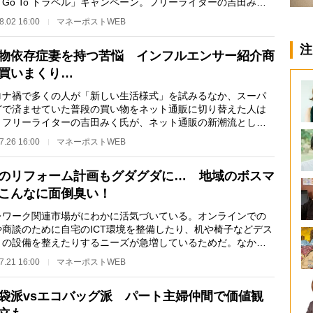
Go To トラベル」キャンペーン。フリーライターの吉田みく
、同キャンペー…
8.02 16:00
マネーポストWEB
注
物依存症妻を持つ苦悩 インフルエンサー紹介商
買いまくり…
ナ禍で多くの人が「新しい生活様式」を試みるなか、スーパ
どで済ませていた普段の買い物をネット通販に切り替えた人は
。フリーライターの吉田みく氏が、ネット通販の新潮流として
した「インフル…
7.26 16:00
マネーポストWEB
のリフォーム計画もグダグダに… 地域のボスマ
こんなに面倒臭い！
ワーク関連市場がにわかに活気づいている。オンラインでの
や商談のために自宅のICT環境を整備したり、机や椅子などデス
りの設備を整えたりするニーズが急増しているためだ。なかに
家で仕事をする…
7.21 16:00
マネーポストWEB
袋派vsエコバッグ派 パート主婦仲間で価値観