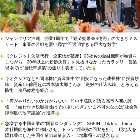
ジャングリア沖縄、開業1周年で「経済効果494億円」の大きなミス
リード 事業の苦戦を覆い隠す“不透明すぎる巨大な数字”
【クレジット決済代行・全東信が破産】63社もの金融機関が融資を
しながら「20年以上の粉飾決算」を見抜けなかったカラクリ 営業
現場では“自転車操業”の焦りも表出していた
キオクシアなどAI関連株に資金集中で“割安になった成長株”に投資妙
味 資産1.5億円超の坂本慎太郎さんが「絶好の仕込み時」と考える
防衛・食品銘柄を紹介
「何がやりたいのか分からない」竹中平蔵氏が語る高市内閣の評
価 「給付付き税額控除はその場しのぎ」いま不可欠なのは“社会保
障制度の改革議論”と指摘
急増する中国企業の“国籍ロンダリング” SHEIN、TikTok、Temu…
本社機能を海外に移転させ、トランプ関税の回避を狙う 現地人を
隠れ蓑にした中国企業の農業参入・土地取得への懸念も