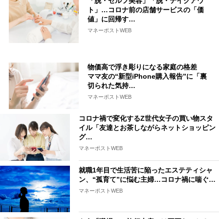
「脱・セルフ美容」「脱・テイクアウ
ト」…コロナ前の店舗サービスの「価
値」に回帰す…
マネーポストWEB
物価高で浮き彫りになる家庭の格差
ママ友の“新型iPhone購入報告”に「裏
切られた気持…
マネーポストWEB
コロナ禍で変化するZ世代女子の買い物スタ
イル「友達とお茶しながらネットショッピン
グ…
マネーポストWEB
就職1年目で生活苦に陥ったエステティシャ
ン、“孤育て”に悩む主婦…コロナ禍に喘ぐ…
マネーポストWEB