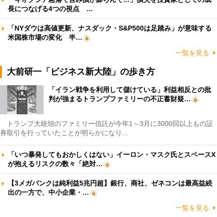
長につなげる4つの視点 …
「NYダウは高値更新、ナスダック・S&P500は足踏み」が意味する
米国株市場の変化 半…
一覧を見る
大前研一「ビジネス新大陸」の歩き方
「イラン戦争を利用して儲けている」利益相反との批
判が強まるトランプファミリーの不正蓄財疑…
トランプ大統領のファミリー信託が今年1～3月に3000回以上もの証
券取引を行っていたことが明らかになり…
「いつ暴発してもおかしくはない」イーロン・マスク氏とスペースX
が抱えるリスクの数々「絶対…
【3メガバンクは純利益5兆円超】銀行、商社、ゼネコンは最高益続
出の一方で、中小企業・…
一覧を見る