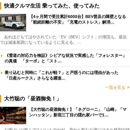
快適クルマ生活 乗ってみた、使ってみた
【4ヶ月間で受注累計6000台】BEV普及の障壁となる
「航続距離の不安」「充電のストレス」解消…
あれほどもてはやされていた「EV（BEV）シフト」の潮流も、最近
では減速基調になっているように見える。…
《雪道の対応力を検証》シビアな状況で実感した「フォレスター」
の真価 「ターボ」と「スト…
乗り込むと同時に「これが軽？」と戸惑うのには理由があった
「日産ルークス」さらなる躍進…
一覧を見る
大竹聡の「昼酒御免！」
【大竹聡の昼酒御免！】「ネグローニ」「山崎」「マ
ンハッタン」新宿三丁目の隠れ家バーで1…
お酒はいつ飲んでもいいものだが、昼から飲むお酒にはまた格別の味