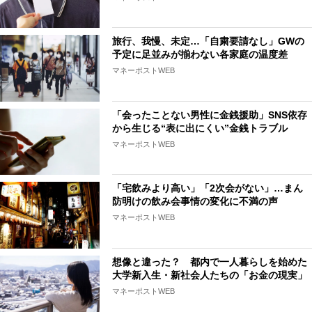
旅行、我慢、未定…「自粛要請なし」GWの
予定に足並みが揃わない各家庭の温度差
マネーポストWEB
「会ったことない男性に金銭援助」SNS依存
から生じる“表に出にくい”金銭トラブル
マネーポストWEB
「宅飲みより高い」「2次会がない」…まん
防明けの飲み会事情の変化に不満の声
マネーポストWEB
想像と違った？ 都内で一人暮らしを始めた
大学新入生・新社会人たちの「お金の現実」
マネーポストWEB