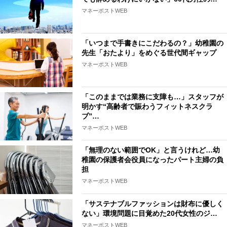
マネーポストWEB
「いつまで手書きにこだわるの？」幼稚園の
先生「おたより」をめぐる世代間ギャップ
マネーポストWEB
「このままでは業務に支障も…」スタッフが
明かす“高齢者で賑わうフィットネスクラ
ブ”…
マネーポストWEB
「無理のない範囲でOK」と言うけれど…幼
稚園の保護者会役員になったパート主婦の負
担
マネーポストWEB
「サステナブルファッションは財布に優しく
ない」環境問題に目覚めた20代女性のジ…
マネーポストWEB