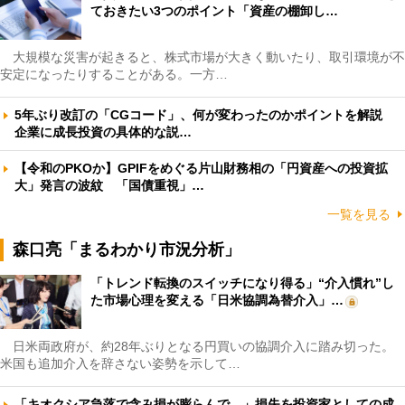
ておきたい3つのポイント「資産の棚卸し…
大規模な災害が起きると、株式市場が大きく動いたり、取引環境が不
安定になったりすることがある。一方…
5年ぶり改訂の「CGコード」、何が変わったのかポイントを解説
企業に成長投資の具体的な説…
【令和のPKOか】GPIFをめぐる片山財務相の「円資産への投資拡
大」発言の波紋 「国債重視」…
一覧を見る
森口亮「まるわかり市況分析」
「トレンド転換のスイッチになり得る」“介入慣れ”し
た市場心理を変える「日米協調為替介入」…
日米両政府が、約28年ぶりとなる円買いの協調介入に踏み切った。
米国も追加介入を辞さない姿勢を示して…
「キオクシア急落で含み損が膨らんで…」損失を投資家としての成