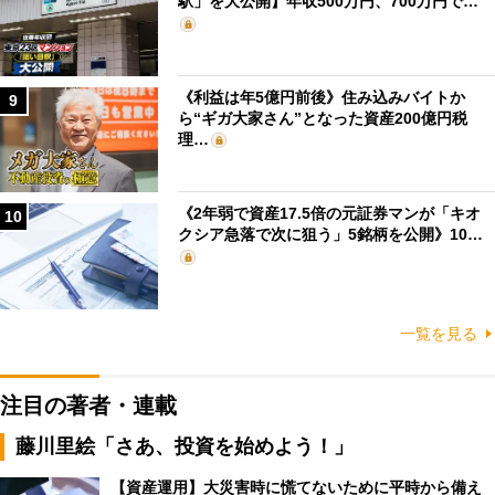
駅」を大公開】年収500万円、700万円で…
《利益は年5億円前後》住み込みバイトか
9
ら“ギガ大家さん”となった資産200億円税
理…
《2年弱で資産17.5倍の元証券マンが「キオ
10
クシア急落で次に狙う」5銘柄を公開》10…
一覧を見る
注目の著者・連載
藤川里絵「さあ、投資を始めよう！」
【資産運用】大災害時に慌てないために平時から備え