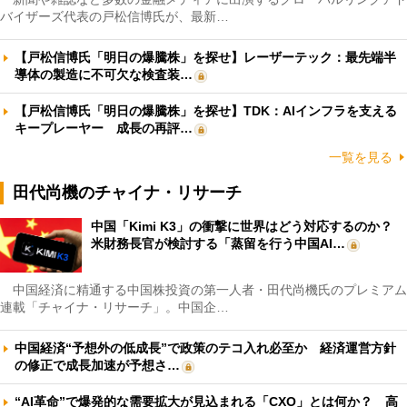
バイザーズ代表の戸松信博氏が、最新…
【戸松信博氏「明日の爆騰株」を探せ】レーザーテック：最先端半
導体の製造に不可欠な検査装…
【戸松信博氏「明日の爆騰株」を探せ】TDK：AIインフラを支える
キープレーヤー 成長の再評…
一覧を見る
田代尚機のチャイナ・リサーチ
中国「Kimi K3」の衝撃に世界はどう対応するのか？
米財務長官が検討する「蒸留を行う中国AI…
中国経済に精通する中国株投資の第一人者・田代尚機氏のプレミアム
連載「チャイナ・リサーチ」。中国企…
中国経済“予想外の低成長”で政策のテコ入れ必至か 経済運営方針
の修正で成長加速が予想さ…
“AI革命”で爆発的な需要拡大が見込まれる「CXO」とは何か？ 高