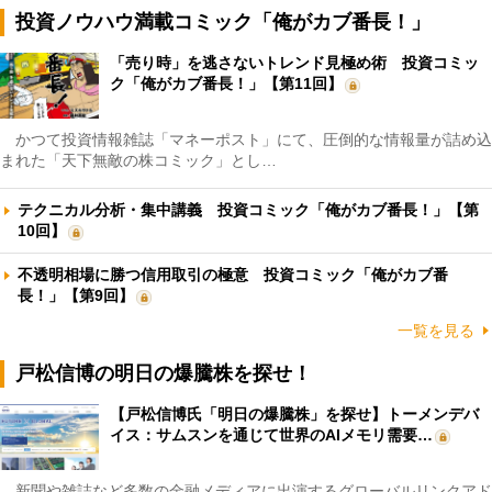
投資ノウハウ満載コミック「俺がカブ番長！」
「売り時」を逃さないトレンド見極め術 投資コミッ
ク「俺がカブ番長！」【第11回】
かつて投資情報雑誌「マネーポスト」にて、圧倒的な情報量が詰め込
まれた「天下無敵の株コミック」とし…
テクニカル分析・集中講義 投資コミック「俺がカブ番長！」【第
10回】
不透明相場に勝つ信用取引の極意 投資コミック「俺がカブ番
長！」【第9回】
一覧を見る
戸松信博の明日の爆騰株を探せ！
【戸松信博氏「明日の爆騰株」を探せ】トーメンデバ
イス：サムスンを通じて世界のAIメモリ需要…
新聞や雑誌など多数の金融メディアに出演するグローバルリンクアド