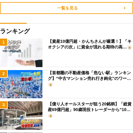
一覧を見る
ランキング
【資産10億円超・かんちさんが厳選！】「キ
1
オクシアの次」に資金が流れる期待の高…
【首都圏の不動産価格「危ない駅」ランキン
2
グ】“中古マンション売れ行き鈍化”のワー…
【億り人オールスターが狙う20銘柄】「総資
3
産69億円超」90歳現役トレーダーから“10…