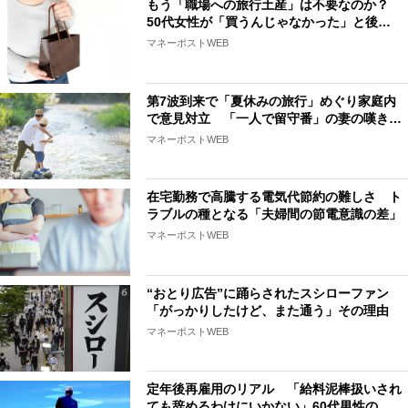
もう「職場への旅行土産」は不要なのか？
50代女性が「買うんじゃなかった」と後…
マネーポストWEB
第7波到来で「夏休みの旅行」めぐり家庭内
で意見対立 「一人で留守番」の妻の嘆き…
マネーポストWEB
在宅勤務で高騰する電気代節約の難しさ ト
ラブルの種となる「夫婦間の節電意識の差」
マネーポストWEB
“おとり広告”に踊らされたスシローファン
「がっかりしたけど、また通う」その理由
マネーポストWEB
定年後再雇用のリアル 「給料泥棒扱いされ
ても辞めるわけにいかない」60代男性の…