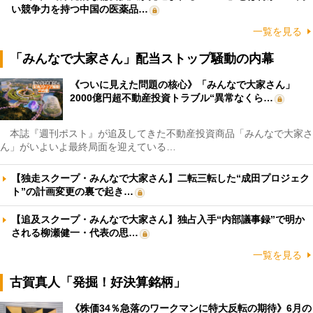
い競争力を持つ中国の医薬品…
一覧を見る
「みんなで大家さん」配当ストップ騒動の内幕
《ついに見えた問題の核心》「みんなで大家さん」
2000億円超不動産投資トラブル“異常なくら…
本誌『週刊ポスト』が追及してきた不動産投資商品「みんなで大家さ
ん」がいよいよ最終局面を迎えている…
【独走スクープ・みんなで大家さん】二転三転した“成田プロジェク
ト”の計画変更の裏で起き…
【追及スクープ・みんなで大家さん】独占入手“内部議事録”で明か
される柳瀬健一・代表の思…
一覧を見る
古賀真人「発掘！好決算銘柄」
《株価34％急落のワークマンに特大反転の期待》6月の