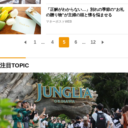
「正解がわからない…」別れの季節の“お礼
の贈り物”が主婦の頭と懐を悩ませる
マネーポストWEB
1
...
4
5
6
...
12
注目TOPIC