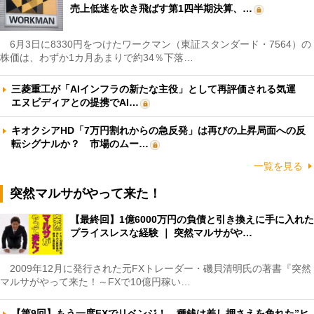
売上低迷を吹き飛ばす第1四半期決算、…
6月3日に8330円をつけたワークマン（東証スタンダード・7564）の
株価は、わずか1カ月あまりで約34％下落…
三菱重工が「AIインフラの新たな主役」として再評価される気運
エヌビディアとの提携でAI…
キオクシアHD「7万円割れからの急反発」は再びの上昇局面への反
転シグナルか？ 市場のムー…
一覧を見る
突然マルサがやって来た！
【最終回】1億6000万円の負債と引き換えに手に入れた
プライスレスな経験 ｜ 突然マルサがや…
2009年12月に発行された元FXトレーダー・磯貝清明氏の著書『突然
マルサがやって来た！～FXで10億円稼い…
【第9回】もう一度FXでリベンジ！ 種銭は差し押さえを免れた”ヒ