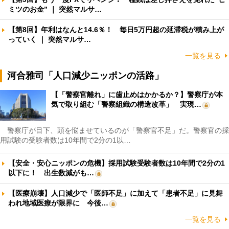
ミツのお金” ｜ 突然マルサ…
【第8回】年利はなんと14.6％！ 毎日5万円超の延滞税が積み上が
っていく ｜ 突然マルサ…
一覧を見る
河合雅司「人口減少ニッポンの活路」
【「警察官離れ」に歯止めはかかるか？】警察庁が本
気で取り組む「警察組織の構造改革」 実現…
警察庁が目下、頭を悩ませているのが「警察官不足」だ。警察官の採
用試験の受験者数は10年間で2分の1以…
【安全・安心ニッポンの危機】採用試験受験者数は10年間で2分の1
以下に！ 出生数減がも…
【医療崩壊】人口減少で「医師不足」に加えて「患者不足」に見舞
われ地域医療が限界に 今後…
一覧を見る