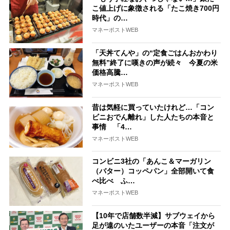
こ値上げに象徴される「たこ焼き700円
時代」の…
マネーポストWEB
「天丼てんや」の“定食ごはんおかわり
無料”終了に嘆きの声が続々 今夏の米
価格高騰…
マネーポストWEB
昔は気軽に買っていたけれど…「コン
ビニおでん離れ」した人たちの本音と
事情 「4…
マネーポストWEB
コンビニ3社の「あんこ＆マーガリン
（バター）コッペパン」全部開いて食
べ比べ ふ…
マネーポストWEB
【10年で店舗数半減】サブウェイから
足が遠のいたユーザーの本音「注文が