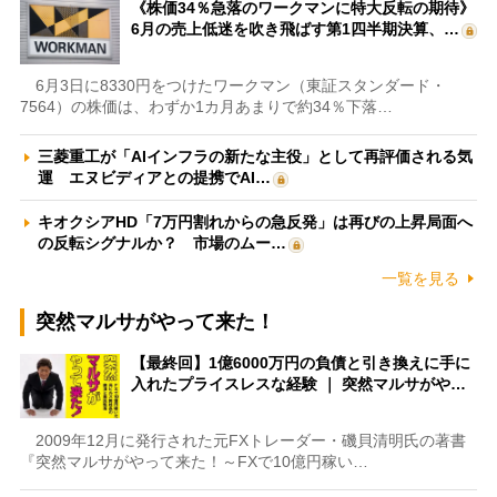
《株価34％急落のワークマンに特大反転の期待》
6月の売上低迷を吹き飛ばす第1四半期決算、…
6月3日に8330円をつけたワークマン（東証スタンダード・
7564）の株価は、わずか1カ月あまりで約34％下落…
三菱重工が「AIインフラの新たな主役」として再評価される気
運 エヌビディアとの提携でAI…
キオクシアHD「7万円割れからの急反発」は再びの上昇局面へ
の反転シグナルか？ 市場のムー…
一覧を見る
突然マルサがやって来た！
【最終回】1億6000万円の負債と引き換えに手に
入れたプライスレスな経験 ｜ 突然マルサがや…
2009年12月に発行された元FXトレーダー・磯貝清明氏の著書
『突然マルサがやって来た！～FXで10億円稼い…