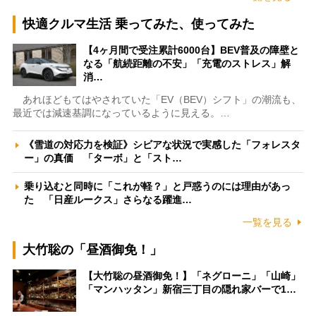
快適クルマ生活 乗ってみた、使ってみた
【4ヶ月間で受注累計6000台】BEV普及の障壁と
なる「航続距離の不安」「充電のストレス」解
消…
あれほどもてはやされていた「EV（BEV）シフト」の潮流も、
最近では減速基調になっているように見える。…
《雪道の対応力を検証》シビアな状況で実感した「フォレスタ
ー」の真価 「ターボ」と「スト…
乗り込むと同時に「これが軽？」と戸惑うのには理由があっ
た 「日産ルークス」さらなる躍進…
一覧を見る
大竹聡の「昼酒御免！」
【大竹聡の昼酒御免！】「ネグローニ」「山崎」
「マンハッタン」新宿三丁目の隠れ家バーで1…