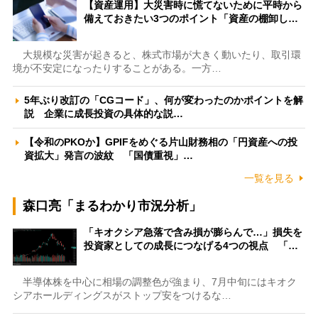
【資産運用】大災害時に慌てないために平時から
備えておきたい3つのポイント「資産の棚卸し…
大規模な災害が起きると、株式市場が大きく動いたり、取引環
境が不安定になったりすることがある。一方…
5年ぶり改訂の「CGコード」、何が変わったのかポイントを解
説 企業に成長投資の具体的な説…
【令和のPKOか】GPIFをめぐる片山財務相の「円資産への投
資拡大」発言の波紋 「国債重視」…
一覧を見る
森口亮「まるわかり市況分析」
「キオクシア急落で含み損が膨らんで…」損失を
投資家としての成長につなげる4つの視点 「…
半導体株を中心に相場の調整色が強まり、7月中旬にはキオク
シアホールディングスがストップ安をつけるな…