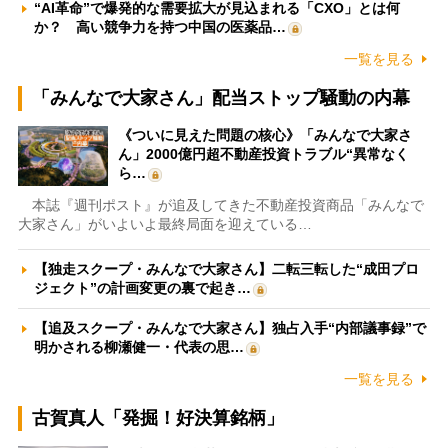
“AI革命”で爆発的な需要拡大が見込まれる「CXO」とは何
か？ 高い競争力を持つ中国の医薬品…
一覧を見る
「みんなで大家さん」配当ストップ騒動の内幕
《ついに見えた問題の核心》「みんなで大家さ
ん」2000億円超不動産投資トラブル“異常なく
ら…
本誌『週刊ポスト』が追及してきた不動産投資商品「みんなで
大家さん」がいよいよ最終局面を迎えている…
【独走スクープ・みんなで大家さん】二転三転した“成田プロ
ジェクト”の計画変更の裏で起き…
【追及スクープ・みんなで大家さん】独占入手“内部議事録”で
明かされる柳瀬健一・代表の思…
一覧を見る
古賀真人「発掘！好決算銘柄」