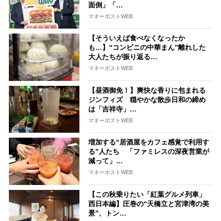
面倒」「…
マネーポストWEB
【そういえば食べなくなったか
も…】“コンビニの中華まん”離れした
大人たちが振り返る…
マネーポストWEB
【昼酒御免！】爽快な香りに包まれる
ジンフィズ 穏やかな散歩日和の締め
は「吉祥寺」…
マネーポストWEB
増加する“居酒屋をカフェ感覚で利用す
る”人たち 「ファミレスの深夜営業が
減って」…
マネーポストWEB
【この秋乗りたい「紅葉グルメ列車」
西日本編】圧巻の“天橋立と宮津湾の美
景”、トン…