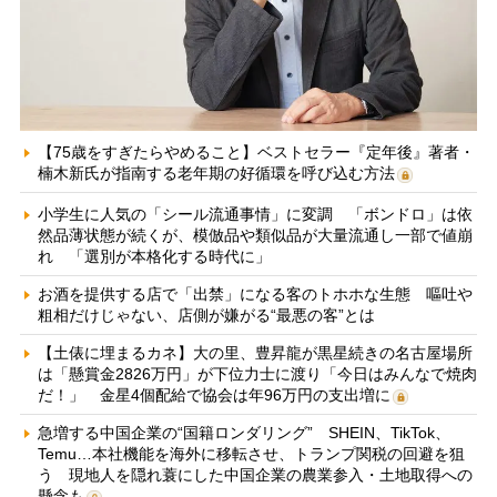
【75歳をすぎたらやめること】ベストセラー『定年後』著者・
楠木新氏が指南する老年期の好循環を呼び込む方法
小学生に人気の「シール流通事情」に変調 「ボンドロ」は依
然品薄状態が続くが、模倣品や類似品が大量流通し一部で値崩
れ 「選別が本格化する時代に」
お酒を提供する店で「出禁」になる客のトホホな生態 嘔吐や
粗相だけじゃない、店側が嫌がる“最悪の客”とは
【土俵に埋まるカネ】大の里、豊昇龍が黒星続きの名古屋場所
は「懸賞金2826万円」が下位力士に渡り「今日はみんなで焼肉
だ！」 金星4個配給で協会は年96万円の支出増に
急増する中国企業の“国籍ロンダリング” SHEIN、TikTok、
Temu…本社機能を海外に移転させ、トランプ関税の回避を狙
う 現地人を隠れ蓑にした中国企業の農業参入・土地取得への
懸念も