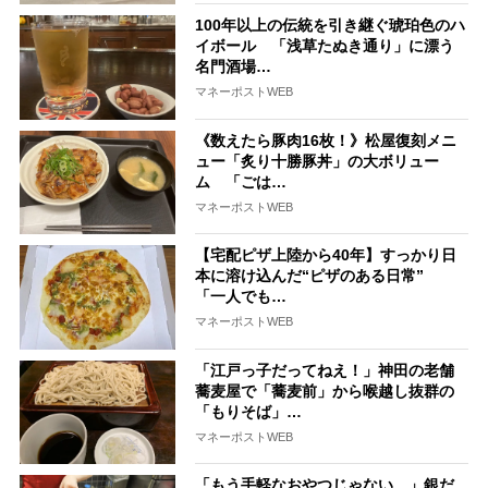
100年以上の伝統を引き継ぐ琥珀色のハ
イボール 「浅草たぬき通り」に漂う
名門酒場…
マネーポストWEB
《数えたら豚肉16枚！》松屋復刻メニ
ュー「炙り十勝豚丼」の大ボリュー
ム 「ごは…
マネーポストWEB
【宅配ピザ上陸から40年】すっかり日
本に溶け込んだ“ピザのある日常”
「一人でも…
マネーポストWEB
「江戸っ子だってねえ！」神田の老舗
蕎麦屋で「蕎麦前」から喉越し抜群の
「もりそば」…
マネーポストWEB
「もう手軽なおやつじゃない…」銀だ