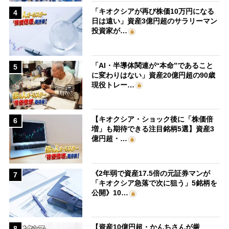
「キオクシアが再び株価10万円になる
4
日は遠い」資産3億円超のサラリーマン
投資家が…
「AI・半導体関連が“本命”であること
5
に変わりはない」資産20億円超の90歳
現役トレー…
【キオクシア・ショック後に「株価倍
6
増」も期待できる注目銘柄5選】資産3
億円超・…
《2年弱で資産17.5倍の元証券マンが
7
「キオクシア急落で次に狙う」5銘柄を
公開》10…
【資産10億円超・かんちさんが厳
8