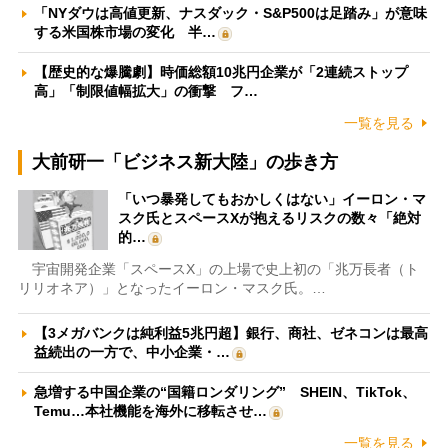
「NYダウは高値更新、ナスダック・S&P500は足踏み」が意味
する米国株市場の変化 半…
【歴史的な爆騰劇】時価総額10兆円企業が「2連続ストップ
高」「制限値幅拡大」の衝撃 フ…
一覧を見る
大前研一「ビジネス新大陸」の歩き方
「いつ暴発してもおかしくはない」イーロン・マ
スク氏とスペースXが抱えるリスクの数々「絶対
的…
宇宙開発企業「スペースX」の上場で史上初の「兆万長者（ト
リリオネア）」となったイーロン・マスク氏。…
【3メガバンクは純利益5兆円超】銀行、商社、ゼネコンは最高
益続出の一方で、中小企業・…
急増する中国企業の“国籍ロンダリング” SHEIN、TikTok、
Temu…本社機能を海外に移転させ…
一覧を見る