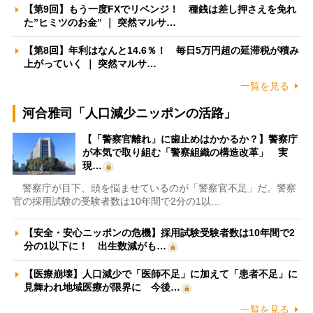
【第9回】もう一度FXでリベンジ！ 種銭は差し押さえを免れ
た”ヒミツのお金” ｜ 突然マルサ…
【第8回】年利はなんと14.6％！ 毎日5万円超の延滞税が積み
上がっていく ｜ 突然マルサ…
一覧を見る
河合雅司「人口減少ニッポンの活路」
【「警察官離れ」に歯止めはかかるか？】警察庁
が本気で取り組む「警察組織の構造改革」 実
現…
警察庁が目下、頭を悩ませているのが「警察官不足」だ。警察
官の採用試験の受験者数は10年間で2分の1以…
【安全・安心ニッポンの危機】採用試験受験者数は10年間で2
分の1以下に！ 出生数減がも…
【医療崩壊】人口減少で「医師不足」に加えて「患者不足」に
見舞われ地域医療が限界に 今後…
一覧を見る