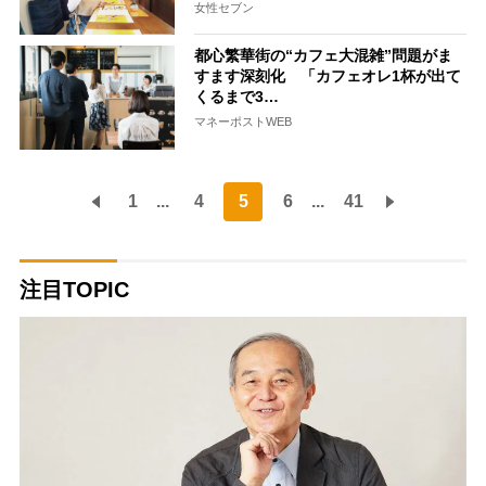
女性セブン
都心繁華街の“カフェ大混雑”問題がま
すます深刻化 「カフェオレ1杯が出て
くるまで3…
マネーポストWEB
1
...
4
5
6
...
41
注目TOPIC