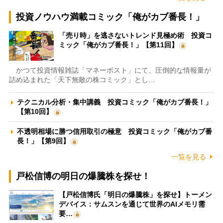
投資ノウハウ満載コミック「俺がカブ番長！」
「売り時」を逃さないトレンド見極め術 投資コ
ミック「俺がカブ番長！」【第11回】
かつて投資情報雑誌「マネーポスト」にて、圧倒的な情報量が
詰め込まれた「天下無敵の株コミック」とし…
テクニカル分析・集中講義 投資コミック「俺がカブ番長！」
【第10回】
不透明相場に勝つ信用取引の極意 投資コミック「俺がカブ番
長！」【第9回】
一覧を見る
戸松信博の明日の爆騰株を探せ！
【戸松信博氏「明日の爆騰株」を探せ】トーメン
デバイス：サムスンを通じて世界のAIメモリ需
要…