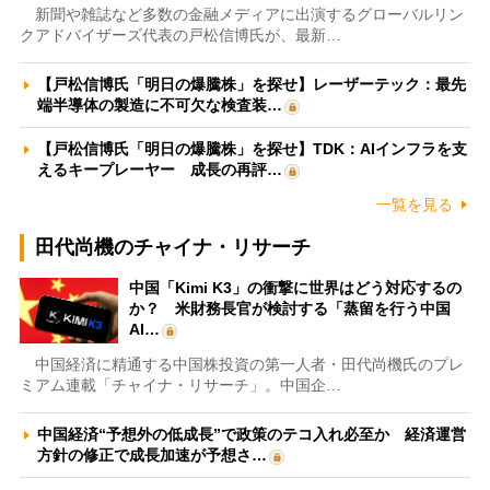
新聞や雑誌など多数の金融メディアに出演するグローバルリン
クアドバイザーズ代表の戸松信博氏が、最新…
【戸松信博氏「明日の爆騰株」を探せ】レーザーテック：最先
端半導体の製造に不可欠な検査装…
【戸松信博氏「明日の爆騰株」を探せ】TDK：AIインフラを支
えるキープレーヤー 成長の再評…
一覧を見る
田代尚機のチャイナ・リサーチ
中国「Kimi K3」の衝撃に世界はどう対応するの
か？ 米財務長官が検討する「蒸留を行う中国
AI…
中国経済に精通する中国株投資の第一人者・田代尚機氏のプレ
ミアム連載「チャイナ・リサーチ」。中国企…
中国経済“予想外の低成長”で政策のテコ入れ必至か 経済運営
方針の修正で成長加速が予想さ…