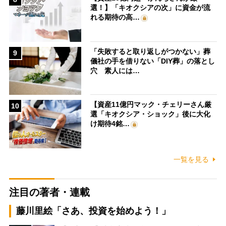
選！】「キオクシアの次」に資金が流
れる期待の高…
「失敗すると取り返しがつかない」葬
9
儀社の手を借りない「DIY葬」の落とし
穴 素人には…
【資産11億円マック・チェリーさん厳
10
選「キオクシア・ショック」後に大化
け期待4銘…
一覧を見る
注目の著者・連載
藤川里絵「さあ、投資を始めよう！」