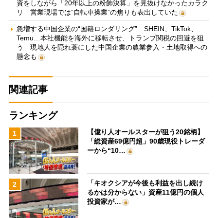
資をしながら「20年以上の粉飾決算」を見抜けなかったカラク
リ 営業現場では“自転車操業”の焦りも表出していた
急増する中国企業の“国籍ロンダリング” SHEIN、TikTok、
Temu…本社機能を海外に移転させ、トランプ関税の回避を狙
う 現地人を隠れ蓑にした中国企業の農業参入・土地取得への
懸念も
関連記事
ランキング
【億り人オールスターが狙う20銘柄】
1
「総資産69億円超」90歳現役トレーダ
ーから“10…
「キオクシアが今後も利益を出し続け
2
るかは分からない」資産11億円の個人
投資家が…