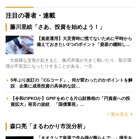
注目の著者・連載
藤川里絵「さあ、投資を始めよう！」
【資産運用】大災害時に慌てないために平時から
備えておきたい3つのポイント「資産の棚卸し…
大規模な災害が起きると、株式市場が大きく動いたり、取引環
境が不安定になったりすることがある。一方…
5年ぶり改訂の「CGコード」、何が変わったのかポイントを解
説 企業に成長投資の具体的な説…
【令和のPKOか】GPIFをめぐる片山財務相の「円資産への投
資拡大」発言の波紋 「国債重視」…
一覧を見る
森口亮「まるわかり市況分析」
「キオクシア急落で含み損が膨らんで…」損失を