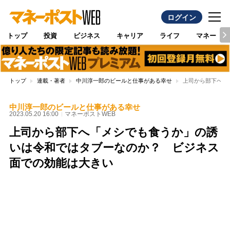
ログイン
トップ
投資
ビジネス
キャリア
ライフ
マネー
トップ
連載・著者
中川淳一郎のビールと仕事がある幸せ
上司から部下へ「
中川淳一郎のビールと仕事がある幸せ
2023.05.20 16:00
マネーポストWEB
上司から部下へ「メシでも食うか」の誘
いは令和ではタブーなのか？ ビジネス
面での効能は大きい
Loaded
:
100.00%
/
Unmute