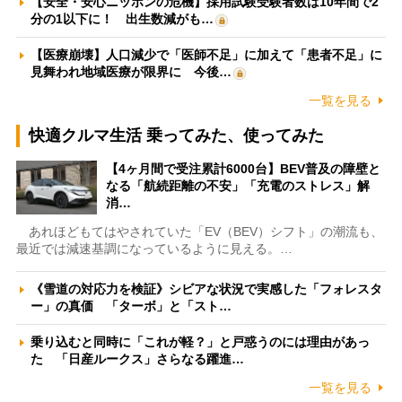
【安全・安心ニッポンの危機】採用試験受験者数は10年間で2
分の1以下に！ 出生数減がも…
【医療崩壊】人口減少で「医師不足」に加えて「患者不足」に
見舞われ地域医療が限界に 今後…
一覧を見る
快適クルマ生活 乗ってみた、使ってみた
【4ヶ月間で受注累計6000台】BEV普及の障壁と
なる「航続距離の不安」「充電のストレス」解
消…
あれほどもてはやされていた「EV（BEV）シフト」の潮流も、
最近では減速基調になっているように見える。…
《雪道の対応力を検証》シビアな状況で実感した「フォレスタ
ー」の真価 「ターボ」と「スト…
乗り込むと同時に「これが軽？」と戸惑うのには理由があっ
た 「日産ルークス」さらなる躍進…
一覧を見る