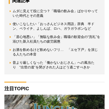
関連記事
ムダに見えて役に立つ？「職場の飲み会」ばかりやって
いた時代とその意義
使いこなしたい「おっさんビジネス用語」辞典 半ド
ン、ペライチ、よしんば、ロハ、ガラガラポンなど
「居心地悪い」「無駄な飲み会」職場の歓迎会の“洗礼”を
浴びた新入社員たちの疲労困憊
お酒を飲めるけど飲めないフリ… 「エセ下戸」を演じ
る人たちの本音
昔より厳しくなった「働かないおじさん」への風当た
り “出世の道”を閉ざされた人はどう過ごすべきか
注目TOPIC