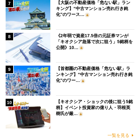
【大阪の不動産価格「危ない駅」ラン
7
キング】“中古マンション売れ行き鈍
化”のワース…
《2年弱で資産17.5倍の元証券マンが
8
「キオクシア急落で次に狙う」5銘柄を
公開》10…
【首都圏の不動産価格「危ない駅」ラ
9
ンキング】“中古マンション売れ行き鈍
化”のワー…
【キオクシア・ショックの後に狙う5銘
10
柄】イベント投資家の億り人・羽根英
樹氏が厳…
一覧を見る