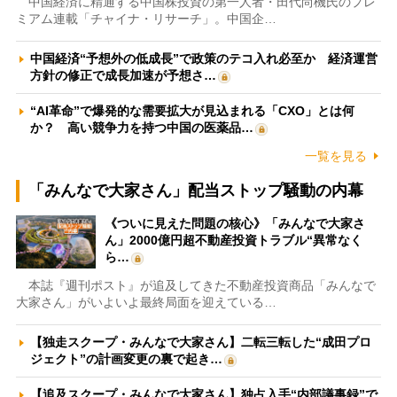
中国経済に精通する中国株投資の第一人者・田代尚機氏のプレ
ミアム連載「チャイナ・リサーチ」。中国企…
中国経済“予想外の低成長”で政策のテコ入れ必至か 経済運営
方針の修正で成長加速が予想さ…
“AI革命”で爆発的な需要拡大が見込まれる「CXO」とは何
か？ 高い競争力を持つ中国の医薬品…
一覧を見る
「みんなで大家さん」配当ストップ騒動の内幕
《ついに見えた問題の核心》「みんなで大家さ
ん」2000億円超不動産投資トラブル“異常なく
ら…
本誌『週刊ポスト』が追及してきた不動産投資商品「みんなで
大家さん」がいよいよ最終局面を迎えている…
【独走スクープ・みんなで大家さん】二転三転した“成田プロ
ジェクト”の計画変更の裏で起き…
【追及スクープ・みんなで大家さん】独占入手“内部議事録”で