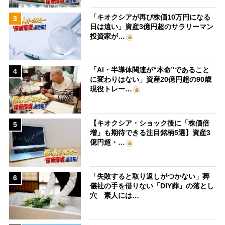
「キオクシアが再び株価10万円になる
3
日は遠い」資産3億円超のサラリーマン
投資家が…
「AI・半導体関連が“本命”であること
4
に変わりはない」資産20億円超の90歳
現役トレー…
【キオクシア・ショック後に「株価倍
5
増」も期待できる注目銘柄5選】資産3
億円超・…
「失敗すると取り返しがつかない」葬
6
儀社の手を借りない「DIY葬」の落とし
穴 素人には…