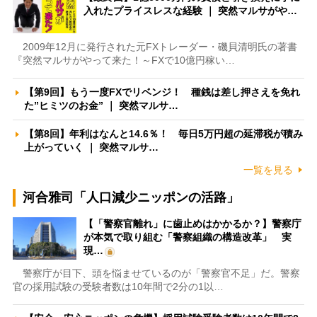
入れたプライスレスな経験 ｜ 突然マルサがや…
2009年12月に発行された元FXトレーダー・磯貝清明氏の著書
『突然マルサがやって来た！～FXで10億円稼い…
【第9回】もう一度FXでリベンジ！ 種銭は差し押さえを免れ
た”ヒミツのお金” ｜ 突然マルサ…
【第8回】年利はなんと14.6％！ 毎日5万円超の延滞税が積み
上がっていく ｜ 突然マルサ…
一覧を見る
河合雅司「人口減少ニッポンの活路」
【「警察官離れ」に歯止めはかかるか？】警察庁
が本気で取り組む「警察組織の構造改革」 実
現…
警察庁が目下、頭を悩ませているのが「警察官不足」だ。警察
官の採用試験の受験者数は10年間で2分の1以…