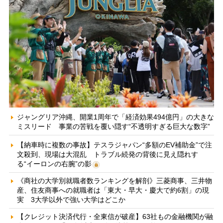
ジャングリア沖縄、開業1周年で「経済効果494億円」の大きな
ミスリード 事業の苦戦を覆い隠す“不透明すぎる巨大な数字”
【納車時に複数の事故】テスラジャパン“多額のEV補助金”で注
文殺到、現場は大混乱 トラブル続発の背後に見え隠れす
る“イーロンの右腕”の影
《商社の大学別就職者数ランキングを解剖》三菱商事、三井物
産、住友商事への就職者は「東大・早大・慶大で約6割」の現
実 3大学以外で強い大学はどこか
【クレジット決済代行・全東信が破産】63社もの金融機関が融