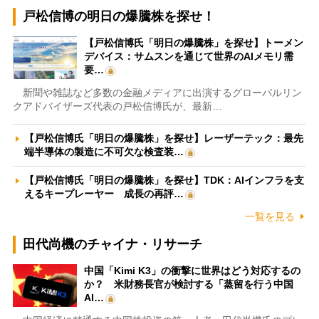
戸松信博の明日の爆騰株を探せ！
【戸松信博氏「明日の爆騰株」を探せ】トーメン
デバイス：サムスンを通じて世界のAIメモリ需
要…
新聞や雑誌など多数の金融メディアに出演するグローバルリン
クアドバイザーズ代表の戸松信博氏が、最新…
【戸松信博氏「明日の爆騰株」を探せ】レーザーテック：最先
端半導体の製造に不可欠な検査装…
【戸松信博氏「明日の爆騰株」を探せ】TDK：AIインフラを支
えるキープレーヤー 成長の再評…
一覧を見る
田代尚機のチャイナ・リサーチ
中国「Kimi K3」の衝撃に世界はどう対応するの
か？ 米財務長官が検討する「蒸留を行う中国
AI…