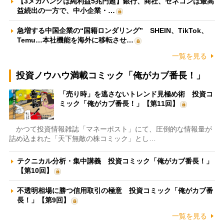
【3メガバンクは純利益5兆円超】銀行、商社、ゼネコンは最高
益続出の一方で、中小企業・…
急増する中国企業の“国籍ロンダリング” SHEIN、TikTok、
Temu…本社機能を海外に移転させ…
一覧を見る
投資ノウハウ満載コミック「俺がカブ番長！」
「売り時」を逃さないトレンド見極め術 投資コ
ミック「俺がカブ番長！」【第11回】
かつて投資情報雑誌「マネーポスト」にて、圧倒的な情報量が
詰め込まれた「天下無敵の株コミック」とし…
テクニカル分析・集中講義 投資コミック「俺がカブ番長！」
【第10回】
不透明相場に勝つ信用取引の極意 投資コミック「俺がカブ番
長！」【第9回】
一覧を見る