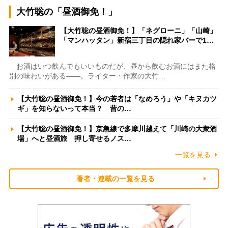
大竹聡の「昼酒御免！」
【大竹聡の昼酒御免！】「ネグローニ」「山崎」
「マンハッタン」新宿三丁目の隠れ家バーで1…
お酒はいつ飲んでもいいものだが、昼から飲むお酒にはまた格
別の味わいがある――。ライター・作家の大竹…
【大竹聡の昼酒御免！】今の若者は「なめろう」や「キヌカツ
ギ」を知らないって本当？ 昔の…
【大竹聡の昼酒御免！】京急線で多摩川越えて「川崎の大衆酒
場」へと昼酒旅 押し寄せるノス…
一覧を見る
著者・連載の一覧を見る