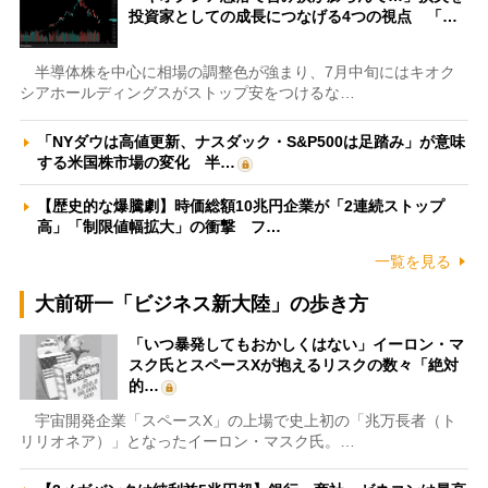
投資家としての成長につなげる4つの視点 「…
半導体株を中心に相場の調整色が強まり、7月中旬にはキオク
シアホールディングスがストップ安をつけるな…
「NYダウは高値更新、ナスダック・S&P500は足踏み」が意味
する米国株市場の変化 半…
【歴史的な爆騰劇】時価総額10兆円企業が「2連続ストップ
高」「制限値幅拡大」の衝撃 フ…
一覧を見る
大前研一「ビジネス新大陸」の歩き方
「いつ暴発してもおかしくはない」イーロン・マ
スク氏とスペースXが抱えるリスクの数々「絶対
的…
宇宙開発企業「スペースX」の上場で史上初の「兆万長者（ト
リリオネア）」となったイーロン・マスク氏。…