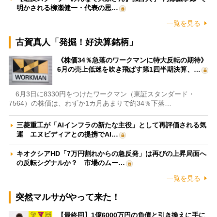
明かされる柳瀬健一・代表の思…
一覧を見る
古賀真人「発掘！好決算銘柄」
《株価34％急落のワークマンに特大反転の期待》
6月の売上低迷を吹き飛ばす第1四半期決算、…
6月3日に8330円をつけたワークマン（東証スタンダード・
7564）の株価は、わずか1カ月あまりで約34％下落…
三菱重工が「AIインフラの新たな主役」として再評価される気
運 エヌビディアとの提携でAI…
キオクシアHD「7万円割れからの急反発」は再びの上昇局面へ
の反転シグナルか？ 市場のムー…
一覧を見る
突然マルサがやって来た！
【最終回】1億6000万円の負債と引き換えに手に