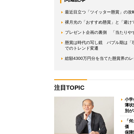
最近目立つ「ツイッター懸賞」の攻
裸月光の「おすすめ懸賞」と「避け
プレゼント企画の裏側 「当たりや
懸賞は時代の写し鏡 バブル期は「現
でのトレンド変遷
総額4300万円分を当てた懸賞界の
注目TOPIC
小学
薄状
別が
「何
価 
保障