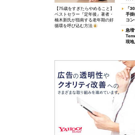
【75歳をすぎたらやめること】
「3
ベストセラー『定年後』著者・
手掛
楠木新氏が指南する老年期の好
コン
循環を呼び込む方法
急増
Te
現地