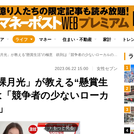
ア
ライフ
マネー
住まい・不動産
家計
トレ
二代目懸賞芸人「裸月光」が教える“懸賞生活”の極意 鉄則は「競争者の少ないローカルの情報を集める」
ラ
1
2023.06.22 15:00
女性セブン
裸月光」が教える“懸賞生
2
は「競争者の少ないローカ
」
3
もっと見る
arrow_forward_ios
4