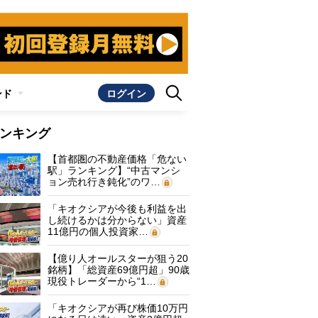
ンド
ログイン
ンキング
【首都圏の不動産価格「危ない
駅」ランキング】“中古マンシ
ョン売れ行き鈍化”のワ…
「キオクシアが今後も利益を出
し続けるかは分からない」資産
11億円の個人投資家…
【億り人オールスターが狙う20
銘柄】「総資産69億円超」90歳
現役トレーダーから“1…
「キオクシアが再び株価10万円