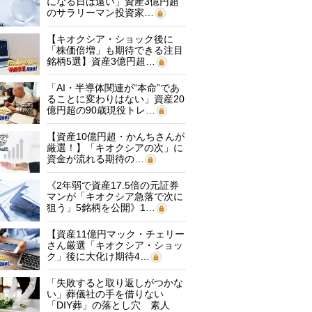
になる日は遠い」資産3億円超
のサラリーマン投資家…
【キオクシア・ショック後に
「株価倍増」も期待できる注目
銘柄5選】資産3億円超…
「AI・半導体関連が“本命”であ
ることに変わりはない」資産20
億円超の90歳現役トレ…
【資産10億円超・かんちさんが
厳選！】「キオクシアの次」に
資金が流れる期待の…
《2年弱で資産17.5倍の元証券
マンが「キオクシア急落で次に
狙う」5銘柄を公開》1…
【資産11億円マック・チェリー
さん厳選「キオクシア・ショッ
ク」後に大化け期待4…
「失敗すると取り返しがつかな
い」葬儀社の手を借りない
「DIY葬」の落とし穴 素人