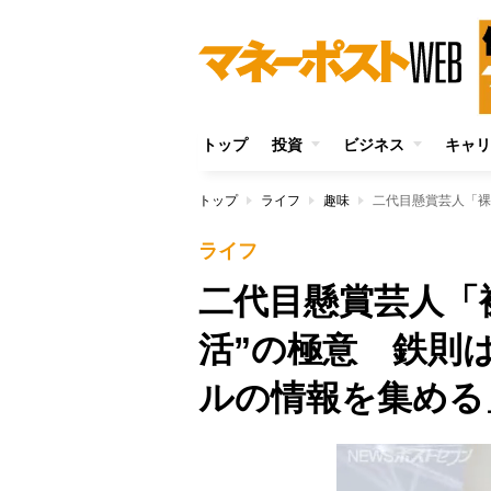
トップ
投資
ビジネス
キャリ
トップ
ライフ
趣味
ライフ
二代目懸賞芸人「
活”の極意 鉄則
ルの情報を集める