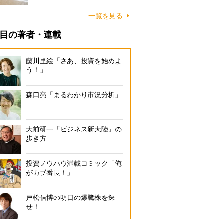
に…
一覧を見る
目の著者・連載
藤川里絵「さあ、投資を始めよ
う！」
森口亮「まるわかり市況分析」
大前研一「ビジネス新大陸」の
歩き方
投資ノウハウ満載コミック「俺
がカブ番長！」
戸松信博の明日の爆騰株を探
せ！