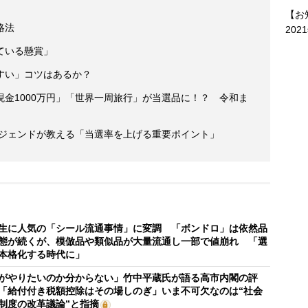
【お
略法
202
ている懸賞」
すい」コツはあるか？
金1000万円」「世界一周旅行」が当選品に！？ 令和ま
レジェンドが教える「当選率を上げる重要ポイント」
生に人気の「シール流通事情」に変調 「ボンドロ」は依然品
態が続くが、模倣品や類似品が大量流通し一部で値崩れ 「選
本格化する時代に」
がやりたいのか分からない」竹中平蔵氏が語る高市内閣の評
「給付付き税額控除はその場しのぎ」いま不可欠なのは“社会
制度の改革議論”と指摘