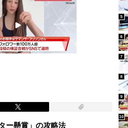
5
6
7
Mute
8
9
10
ター懸賞」の攻略法