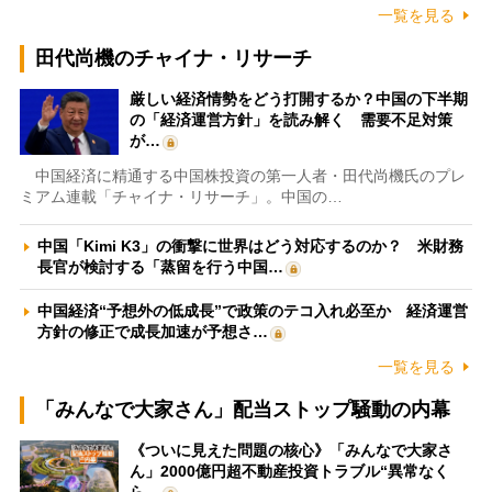
一覧を見る
田代尚機のチャイナ・リサーチ
厳しい経済情勢をどう打開するか？中国の下半期
の「経済運営方針」を読み解く 需要不足対策
が…
中国経済に精通する中国株投資の第一人者・田代尚機氏のプレ
ミアム連載「チャイナ・リサーチ」。中国の…
中国「Kimi K3」の衝撃に世界はどう対応するのか？ 米財務
長官が検討する「蒸留を行う中国…
中国経済“予想外の低成長”で政策のテコ入れ必至か 経済運営
方針の修正で成長加速が予想さ…
一覧を見る
「みんなで大家さん」配当ストップ騒動の内幕
《ついに見えた問題の核心》「みんなで大家さ
ん」2000億円超不動産投資トラブル“異常なく