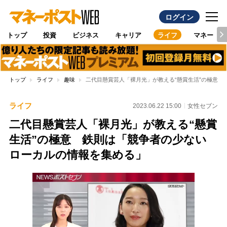
ログイン
トップ
投資
ビジネス
キャリア
ライフ
マネー
トップ
ライフ
趣味
二代目懸賞芸人「裸月光」が教える“懸賞生活”の極意 
ライフ
2023.06.22 15:00
女性セブン
二代目懸賞芸人「裸月光」が教える“懸賞
生活”の極意 鉄則は「競争者の少ない
ローカルの情報を集める」