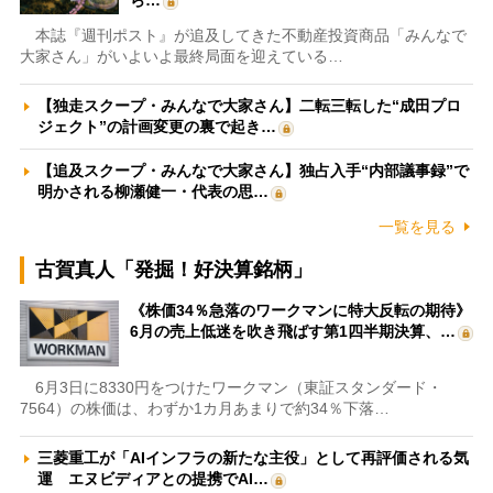
ら…
本誌『週刊ポスト』が追及してきた不動産投資商品「みんなで
大家さん」がいよいよ最終局面を迎えている…
【独走スクープ・みんなで大家さん】二転三転した“成田プロ
ジェクト”の計画変更の裏で起き…
【追及スクープ・みんなで大家さん】独占入手“内部議事録”で
明かされる柳瀬健一・代表の思…
一覧を見る
古賀真人「発掘！好決算銘柄」
《株価34％急落のワークマンに特大反転の期待》
6月の売上低迷を吹き飛ばす第1四半期決算、…
6月3日に8330円をつけたワークマン（東証スタンダード・
7564）の株価は、わずか1カ月あまりで約34％下落…
三菱重工が「AIインフラの新たな主役」として再評価される気
運 エヌビディアとの提携でAI…