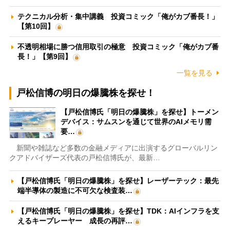
テクニカル分析・集中講義 投資コミック「俺がカブ番長！」
【第10回】
不透明相場に勝つ信用取引の極意 投資コミック「俺がカブ番
長！」【第9回】
一覧を見る
戸松信博の明日の爆騰株を探せ！
【戸松信博氏「明日の爆騰株」を探せ】トーメン
デバイス：サムスンを通じて世界のAIメモリ需
要…
新聞や雑誌など多数の金融メディアに出演するグローバルリン
クアドバイザーズ代表の戸松信博氏が、最新…
【戸松信博氏「明日の爆騰株」を探せ】レーザーテック：最先
端半導体の製造に不可欠な検査装…
【戸松信博氏「明日の爆騰株」を探せ】TDK：AIインフラを支
えるキープレーヤー 成長の再評…