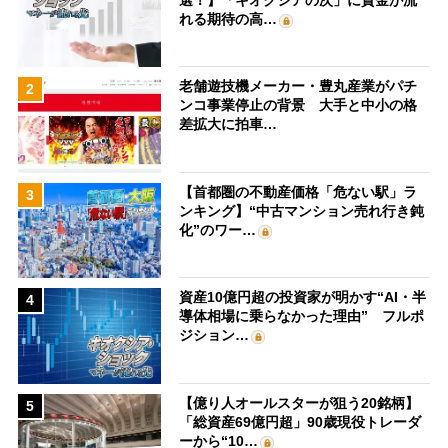
れる期待の高…
老舗遊技機メーカー・豊丸産業がパチ
2
ンコ事業停止の背景 大手と中小の格
差拡大に拍車…
【首都圏の不動産価格「危ない駅」ラ
3
ンキング】“中古マンション売れ行き鈍
化”のワー…
資産10億円超の投資家が明かす“AI・半
4
導体相場に乗らなかった理由” フルポ
ジション…
【億り人オールスターが狙う20銘柄】
5
「総資産69億円超」90歳現役トレーダ
ーから“10…