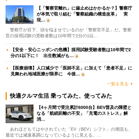
【「警察官離れ」に歯止めはかかるか？】警察庁
が本気で取り組む「警察組織の構造改革」 実
現…
警察庁が目下、頭を悩ませているのが「警察官不足」だ。警察
官の採用試験の受験者数は10年間で2分の1以…
【安全・安心ニッポンの危機】採用試験受験者数は10年間で2
分の1以下に！ 出生数減がも…
【医療崩壊】人口減少で「医師不足」に加えて「患者不足」に
見舞われ地域医療が限界に 今後…
一覧を見る
快適クルマ生活 乗ってみた、使ってみた
【4ヶ月間で受注累計6000台】BEV普及の障壁と
なる「航続距離の不安」「充電のストレス」解
消…
あれほどもてはやされていた「EV（BEV）シフト」の潮流も、
最近では減速基調になっているように見える。…