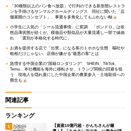
「30種類以上のパン食べ放題」で行列のできる新形態レストラ
ンを手掛けるサンマルクホールディングス 同社に聞いた「店
舗展開のコンセプト」、事業を多角化してもぶれない軸
小学生に人気の「シール流通事情」に変調 「ボンドロ」は依
然品薄状態が続くが、模倣品や類似品が大量流通し一部で値崩
れ 「選別が本格化する時代に」
お酒を提供する店で「出禁」になる客のトホホな生態 嘔吐や
粗相だけじゃない、店側が嫌がる“最悪の客”とは
急増する中国企業の“国籍ロンダリング” SHEIN、TikTok、
Temu…本社機能を海外に移転させ、トランプ関税の回避を狙
う 現地人を隠れ蓑にした中国企業の農業参入・土地取得への
懸念も
関連記事
ランキング
【資産10億円超・かんちさんが厳
1
選！】「キオクシアの次」に資金が流