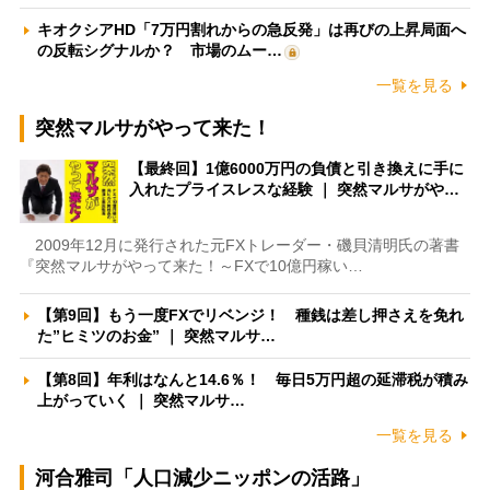
キオクシアHD「7万円割れからの急反発」は再びの上昇局面へ
の反転シグナルか？ 市場のムー…
一覧を見る
突然マルサがやって来た！
【最終回】1億6000万円の負債と引き換えに手に
入れたプライスレスな経験 ｜ 突然マルサがや…
2009年12月に発行された元FXトレーダー・磯貝清明氏の著書
『突然マルサがやって来た！～FXで10億円稼い…
【第9回】もう一度FXでリベンジ！ 種銭は差し押さえを免れ
た”ヒミツのお金” ｜ 突然マルサ…
【第8回】年利はなんと14.6％！ 毎日5万円超の延滞税が積み
上がっていく ｜ 突然マルサ…
一覧を見る
河合雅司「人口減少ニッポンの活路」