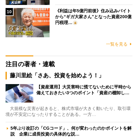
《利益は年5億円前後》住み込みバイト
10
から“ギガ大家さん”となった資産200億
円税理…
一覧を見る
注目の著者・連載
藤川里絵「さあ、投資を始めよう！」
【資産運用】大災害時に慌てないために平時から
備えておきたい3つのポイント「資産の棚卸し…
大規模な災害が起きると、株式市場が大きく動いたり、取引環
境が不安定になったりすることがある。一方…
5年ぶり改訂の「CGコード」、何が変わったのかポイントを解
説 企業に成長投資の具体的な説…