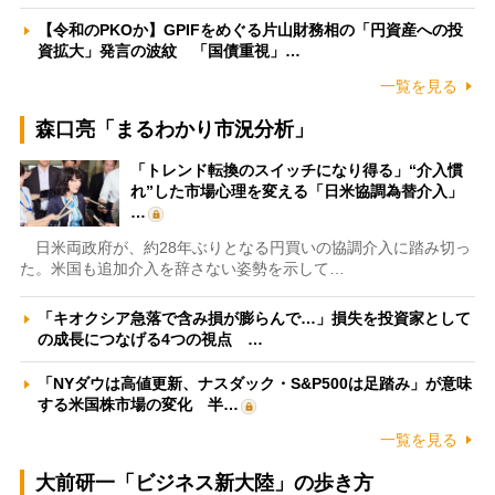
【令和のPKOか】GPIFをめぐる片山財務相の「円資産への投
資拡大」発言の波紋 「国債重視」…
一覧を見る
森口亮「まるわかり市況分析」
「トレンド転換のスイッチになり得る」“介入慣
れ”した市場心理を変える「日米協調為替介入」
…
日米両政府が、約28年ぶりとなる円買いの協調介入に踏み切っ
た。米国も追加介入を辞さない姿勢を示して…
「キオクシア急落で含み損が膨らんで…」損失を投資家として
の成長につなげる4つの視点 …
「NYダウは高値更新、ナスダック・S&P500は足踏み」が意味
する米国株市場の変化 半…
一覧を見る
大前研一「ビジネス新大陸」の歩き方