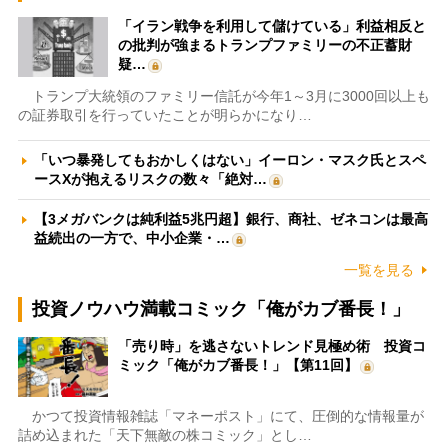
「イラン戦争を利用して儲けている」利益相反と
の批判が強まるトランプファミリーの不正蓄財
疑…
トランプ大統領のファミリー信託が今年1～3月に3000回以上も
の証券取引を行っていたことが明らかになり…
「いつ暴発してもおかしくはない」イーロン・マスク氏とスペ
ースXが抱えるリスクの数々「絶対…
【3メガバンクは純利益5兆円超】銀行、商社、ゼネコンは最高
益続出の一方で、中小企業・…
一覧を見る
投資ノウハウ満載コミック「俺がカブ番長！」
「売り時」を逃さないトレンド見極め術 投資コ
ミック「俺がカブ番長！」【第11回】
かつて投資情報雑誌「マネーポスト」にて、圧倒的な情報量が
詰め込まれた「天下無敵の株コミック」とし…