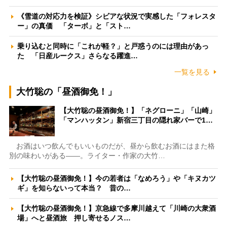
《雪道の対応力を検証》シビアな状況で実感した「フォレスタ
ー」の真価 「ターボ」と「スト…
乗り込むと同時に「これが軽？」と戸惑うのには理由があっ
た 「日産ルークス」さらなる躍進…
一覧を見る
大竹聡の「昼酒御免！」
【大竹聡の昼酒御免！】「ネグローニ」「山崎」
「マンハッタン」新宿三丁目の隠れ家バーで1…
お酒はいつ飲んでもいいものだが、昼から飲むお酒にはまた格
別の味わいがある――。ライター・作家の大竹…
【大竹聡の昼酒御免！】今の若者は「なめろう」や「キヌカツ
ギ」を知らないって本当？ 昔の…
【大竹聡の昼酒御免！】京急線で多摩川越えて「川崎の大衆酒
場」へと昼酒旅 押し寄せるノス…