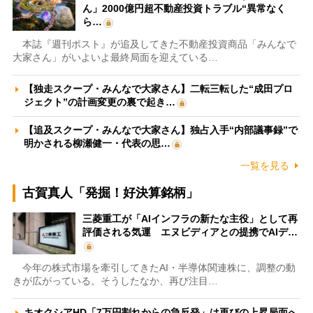
ん」2000億円超不動産投資トラブル“異常なく
ら…
本誌『週刊ポスト』が追及してきた不動産投資商品「みんなで
大家さん」がいよいよ最終局面を迎えている…
【独走スクープ・みんなで大家さん】二転三転した“成田プロ
ジェクト”の計画変更の裏で起き…
【追及スクープ・みんなで大家さん】独占入手“内部議事録”で
明かされる柳瀬健一・代表の思…
一覧を見る
古賀真人「発掘！好決算銘柄」
三菱重工が「AIインフラの新たな主役」として再
評価される気運 エヌビディアとの提携でAIデ…
今年の株式市場を牽引してきたAI・半導体関連株に、調整の動
きが広がっている。そうしたなか、再び注目…
キオクシアHD「7万円割れからの急反発」は再びの上昇局面へ