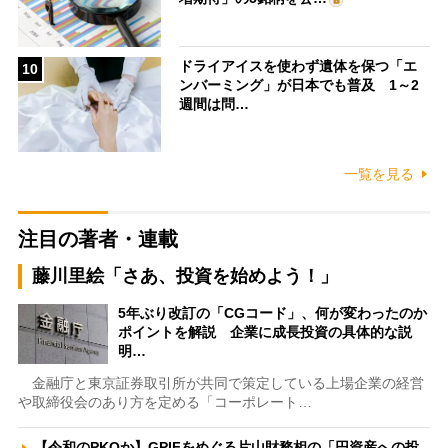
ドライアイスを使わず遺体を保つ「エ
10
ンバーミング」が日本でも普及 1～2
週間は問…
一覧を見る
注目の著者・連載
藤川里絵「さあ、投資を始めよう！」
5年ぶり改訂の「CGコード」、何が変わったのか
ポイントを解説 企業に成長投資の具体的な説
明…
金融庁と東京証券取引所が共同で策定している上場企業の経営
や取締役会のあり方を定める「コーポレート…
【令和のPKOか】GPIFをめぐる片山財務相の「円資産への投