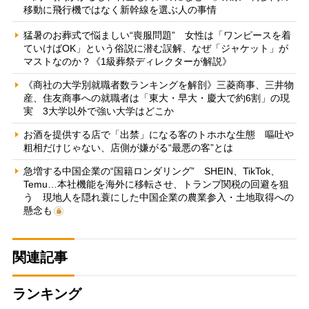
移動に飛行機ではなく新幹線を選ぶ人の事情
猛暑のお葬式で悩ましい“喪服問題” 女性は「ワンピースを着
ていけばOK」という俗説に潜む誤解、なぜ「ジャケット」が
マストなのか？《1級葬祭ディレクターが解説》
《商社の大学別就職者数ランキングを解剖》三菱商事、三井物
産、住友商事への就職者は「東大・早大・慶大で約6割」の現
実 3大学以外で強い大学はどこか
お酒を提供する店で「出禁」になる客のトホホな生態 嘔吐や
粗相だけじゃない、店側が嫌がる“最悪の客”とは
急増する中国企業の“国籍ロンダリング” SHEIN、TikTok、
Temu…本社機能を海外に移転させ、トランプ関税の回避を狙
う 現地人を隠れ蓑にした中国企業の農業参入・土地取得への
懸念も
関連記事
ランキング