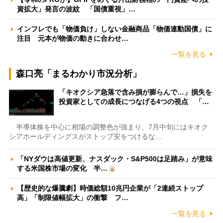
資拡大」発言の波紋 「国債重視」…
インフレでも「物価負け」しない金融商品「物価連動国債」に
注目 元本が物価の動きに合わせ…
一覧を見る
森口亮「まるわかり市況分析」
「キオクシア急落で含み損が膨らんで…」損失を
投資家としての成長につなげる4つの視点 「…
半導体株を中心に相場の調整色が強まり、7月中旬にはキオク
シアホールディングスがストップ安をつけるな…
「NYダウは高値更新、ナスダック・S&P500は足踏み」が意味
する米国株市場の変化 半…
【歴史的な爆騰劇】時価総額10兆円企業が「2連続ストップ
高」「制限値幅拡大」の衝撃 フ…
一覧を見る