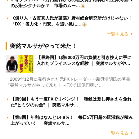
の反転シグナルか？ 市場のムー…
《億り人・古賀真人氏が厳選》野村総合研究所だけじゃない！
「DX・省力化・円安」を追い風に…
一覧を見る
突然マルサがやって来た！
【最終回】1億6000万円の負債と引き換えに手に
入れたプライスレスな経験 ｜ 突然マルサがや…
2009年12月に発行された元FXトレーダー・磯貝清明氏の著書
『突然マルサがやって来た！～FXで10億円稼い…
【第9回】もう一度FXでリベンジ！ 種銭は差し押さえを免れ
た”ヒミツのお金” ｜ 突然マルサ…
【第8回】年利はなんと14.6％！ 毎日5万円超の延滞税が積み
上がっていく ｜ 突然マルサ…
一覧を見る