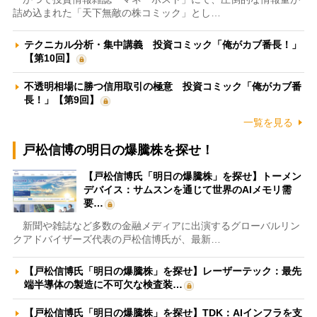
詰め込まれた「天下無敵の株コミック」とし…
テクニカル分析・集中講義 投資コミック「俺がカブ番長！」
【第10回】
不透明相場に勝つ信用取引の極意 投資コミック「俺がカブ番
長！」【第9回】
一覧を見る
戸松信博の明日の爆騰株を探せ！
【戸松信博氏「明日の爆騰株」を探せ】トーメン
デバイス：サムスンを通じて世界のAIメモリ需
要…
新聞や雑誌など多数の金融メディアに出演するグローバルリン
クアドバイザーズ代表の戸松信博氏が、最新…
【戸松信博氏「明日の爆騰株」を探せ】レーザーテック：最先
端半導体の製造に不可欠な検査装…
【戸松信博氏「明日の爆騰株」を探せ】TDK：AIインフラを支