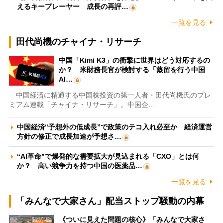
えるキープレーヤー 成長の再評…
一覧を見る
田代尚機のチャイナ・リサーチ
中国「Kimi K3」の衝撃に世界はどう対応するの
か？ 米財務長官が検討する「蒸留を行う中国
AI…
中国経済に精通する中国株投資の第一人者・田代尚機氏のプレ
ミアム連載「チャイナ・リサーチ」。中国企…
中国経済“予想外の低成長”で政策のテコ入れ必至か 経済運営
方針の修正で成長加速が予想さ…
“AI革命”で爆発的な需要拡大が見込まれる「CXO」とは何
か？ 高い競争力を持つ中国の医薬品…
一覧を見る
「みんなで大家さん」配当ストップ騒動の内幕
《ついに見えた問題の核心》「みんなで大家さ