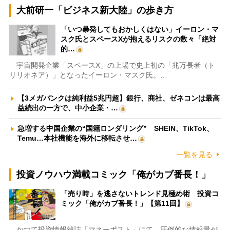
大前研一「ビジネス新大陸」の歩き方
「いつ暴発してもおかしくはない」イーロン・マ
スク氏とスペースXが抱えるリスクの数々「絶対
的…
宇宙開発企業「スペースX」の上場で史上初の「兆万長者（ト
リリオネア）」となったイーロン・マスク氏。…
【3メガバンクは純利益5兆円超】銀行、商社、ゼネコンは最高
益続出の一方で、中小企業・…
急増する中国企業の“国籍ロンダリング” SHEIN、TikTok、
Temu…本社機能を海外に移転させ…
一覧を見る
投資ノウハウ満載コミック「俺がカブ番長！」
「売り時」を逃さないトレンド見極め術 投資コ
ミック「俺がカブ番長！」【第11回】
かつて投資情報雑誌「マネーポスト」にて、圧倒的な情報量が