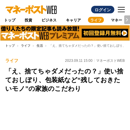
ログイン
トップ
投資
ビジネス
キャリア
ライフ
マネー
トップ
ライフ
生活
「え、捨てちゃダメだったの？」使い捨ておしぼり、包装
ライフ
2023.09.11 15:00
マネーポストWEB
「え、捨てちゃダメだったの？」使い捨
ておしぼり、包装紙など“残しておきた
いモノ”の家族のこだわり
Loaded
:
100.00%
/
Unmute