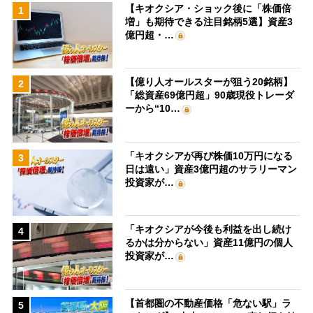
【キオクシア・ショック後に「株価倍
1
増」も期待できる注目銘柄5選】資産3
億円超・…
【億り人オールスターが狙う20銘柄】
2
「総資産69億円超」90歳現役トレーダ
ーから“10…
「キオクシアが再び株価10万円になる
3
日は遠い」資産3億円超のサラリーマン
投資家が…
「キオクシアが今後も利益を出し続け
4
るかは分からない」資産11億円の個人
投資家が…
【首都圏の不動産価格「危ない駅」ラ
5