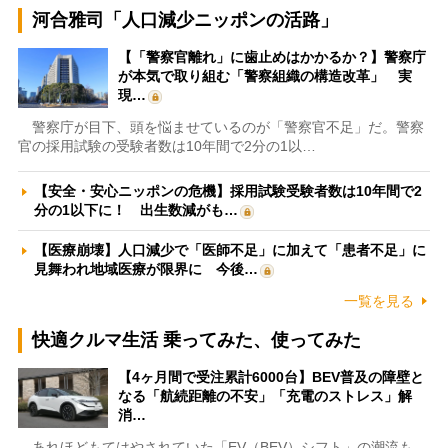
河合雅司「人口減少ニッポンの活路」
【「警察官離れ」に歯止めはかかるか？】警察庁
が本気で取り組む「警察組織の構造改革」 実
現…
警察庁が目下、頭を悩ませているのが「警察官不足」だ。警察
官の採用試験の受験者数は10年間で2分の1以…
【安全・安心ニッポンの危機】採用試験受験者数は10年間で2
分の1以下に！ 出生数減がも…
【医療崩壊】人口減少で「医師不足」に加えて「患者不足」に
見舞われ地域医療が限界に 今後…
一覧を見る
快適クルマ生活 乗ってみた、使ってみた
【4ヶ月間で受注累計6000台】BEV普及の障壁と
なる「航続距離の不安」「充電のストレス」解
消…
あれほどもてはやされていた「EV（BEV）シフト」の潮流も、