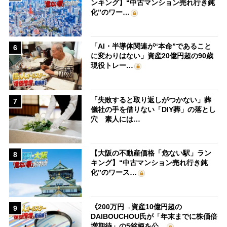
ンキング】“中古マンション売れ行き鈍
化”のワー…
「AI・半導体関連が“本命”であること
6
に変わりはない」資産20億円超の90歳
現役トレー…
「失敗すると取り返しがつかない」葬
7
儀社の手を借りない「DIY葬」の落とし
穴 素人には…
【大阪の不動産価格「危ない駅」ラン
8
キング】“中古マンション売れ行き鈍
化”のワース…
《200万円→資産10億円超の
9
DAIBOUCHOU氏が「年末までに株価倍
増期待」の5銘柄を公…