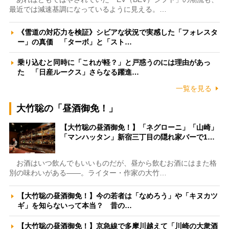
最近では減速基調になっているように見える。…
《雪道の対応力を検証》シビアな状況で実感した「フォレスタ
ー」の真価 「ターボ」と「スト…
乗り込むと同時に「これが軽？」と戸惑うのには理由があっ
た 「日産ルークス」さらなる躍進…
一覧を見る
大竹聡の「昼酒御免！」
【大竹聡の昼酒御免！】「ネグローニ」「山崎」
「マンハッタン」新宿三丁目の隠れ家バーで1…
お酒はいつ飲んでもいいものだが、昼から飲むお酒にはまた格
別の味わいがある――。ライター・作家の大竹…
【大竹聡の昼酒御免！】今の若者は「なめろう」や「キヌカツ
ギ」を知らないって本当？ 昔の…
【大竹聡の昼酒御免！】京急線で多摩川越えて「川崎の大衆酒