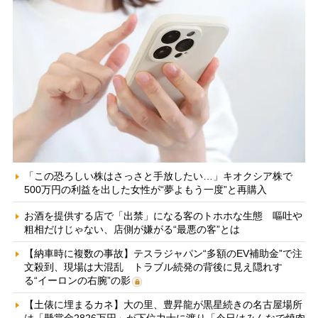
「この恐ろしい株はさっさと手放したい…」キオクシア株で
500万円の利益を出した女性が“夢よもう一度”と再購入
お酒を提供する店で「出禁」になる客のトホホな生態 嘔吐や
粗相だけじゃない、店側が嫌がる“最悪の客”とは
【納車時に複数の事故】テスラジャパン“多額のEV補助金”で注
文殺到、現場は大混乱 トラブル続発の背後に見え隠れす
る“イーロンの右腕”の影
【土俵に埋まるカネ】大の里、豊昇龍が黒星続きの名古屋場所