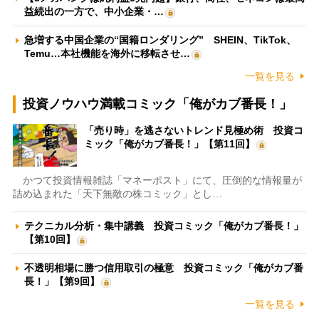
益続出の一方で、中小企業・…
急増する中国企業の“国籍ロンダリング” SHEIN、TikTok、
Temu…本社機能を海外に移転させ…
一覧を見る
投資ノウハウ満載コミック「俺がカブ番長！」
「売り時」を逃さないトレンド見極め術 投資コ
ミック「俺がカブ番長！」【第11回】
かつて投資情報雑誌「マネーポスト」にて、圧倒的な情報量が
詰め込まれた「天下無敵の株コミック」とし…
テクニカル分析・集中講義 投資コミック「俺がカブ番長！」
【第10回】
不透明相場に勝つ信用取引の極意 投資コミック「俺がカブ番
長！」【第9回】
一覧を見る