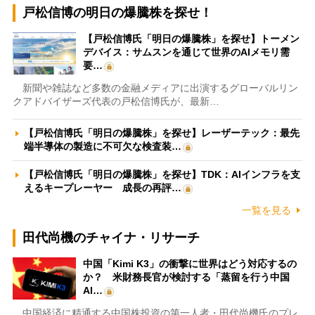
戸松信博の明日の爆騰株を探せ！
【戸松信博氏「明日の爆騰株」を探せ】トーメン
デバイス：サムスンを通じて世界のAIメモリ需
要…
新聞や雑誌など多数の金融メディアに出演するグローバルリン
クアドバイザーズ代表の戸松信博氏が、最新…
【戸松信博氏「明日の爆騰株」を探せ】レーザーテック：最先
端半導体の製造に不可欠な検査装…
【戸松信博氏「明日の爆騰株」を探せ】TDK：AIインフラを支
えるキープレーヤー 成長の再評…
一覧を見る
田代尚機のチャイナ・リサーチ
中国「Kimi K3」の衝撃に世界はどう対応するの
か？ 米財務長官が検討する「蒸留を行う中国
AI…
中国経済に精通する中国株投資の第一人者・田代尚機氏のプレ