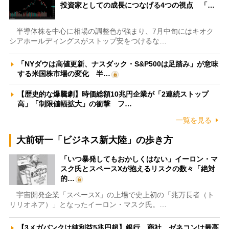
投資家としての成長につなげる4つの視点 「…
半導体株を中心に相場の調整色が強まり、7月中旬にはキオク
シアホールディングスがストップ安をつけるな…
「NYダウは高値更新、ナスダック・S&P500は足踏み」が意味
する米国株市場の変化 半…
【歴史的な爆騰劇】時価総額10兆円企業が「2連続ストップ
高」「制限値幅拡大」の衝撃 フ…
一覧を見る
大前研一「ビジネス新大陸」の歩き方
「いつ暴発してもおかしくはない」イーロン・マ
スク氏とスペースXが抱えるリスクの数々「絶対
的…
宇宙開発企業「スペースX」の上場で史上初の「兆万長者（ト
リリオネア）」となったイーロン・マスク氏。…
【3メガバンクは純利益5兆円超】銀行、商社、ゼネコンは最高