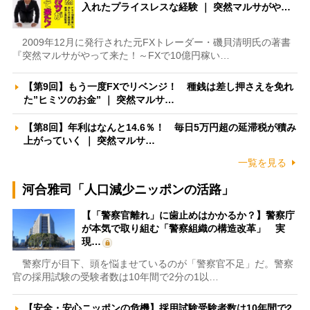
入れたプライスレスな経験 ｜ 突然マルサがや…
2009年12月に発行された元FXトレーダー・磯貝清明氏の著書
『突然マルサがやって来た！～FXで10億円稼い…
【第9回】もう一度FXでリベンジ！ 種銭は差し押さえを免れ
た”ヒミツのお金” ｜ 突然マルサ…
【第8回】年利はなんと14.6％！ 毎日5万円超の延滞税が積み
上がっていく ｜ 突然マルサ…
一覧を見る
河合雅司「人口減少ニッポンの活路」
【「警察官離れ」に歯止めはかかるか？】警察庁
が本気で取り組む「警察組織の構造改革」 実
現…
警察庁が目下、頭を悩ませているのが「警察官不足」だ。警察
官の採用試験の受験者数は10年間で2分の1以…
【安全・安心ニッポンの危機】採用試験受験者数は10年間で2