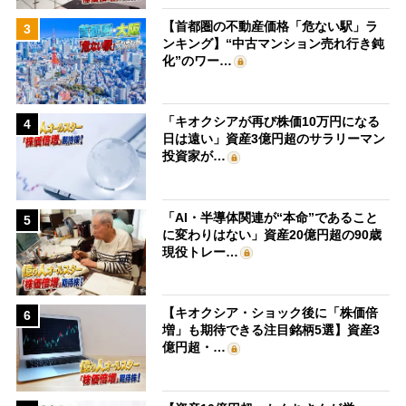
【首都圏の不動産価格「危ない駅」ラ
3
ンキング】“中古マンション売れ行き鈍
化”のワー…
「キオクシアが再び株価10万円になる
4
日は遠い」資産3億円超のサラリーマン
投資家が…
「AI・半導体関連が“本命”であること
5
に変わりはない」資産20億円超の90歳
現役トレー…
【キオクシア・ショック後に「株価倍
6
増」も期待できる注目銘柄5選】資産3
億円超・…