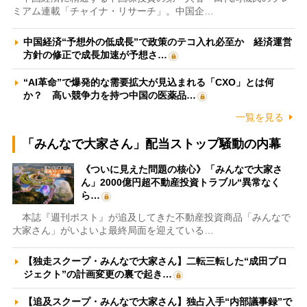
ミアム連載「チャイナ・リサーチ」。中国企…
中国経済“予想外の低成長”で政策のテコ入れ必至か 経済運営
方針の修正で成長加速が予想さ…
“AI革命”で爆発的な需要拡大が見込まれる「CXO」とは何
か？ 高い競争力を持つ中国の医薬品…
一覧を見る
「みんなで大家さん」配当ストップ騒動の内幕
《ついに見えた問題の核心》「みんなで大家さ
ん」2000億円超不動産投資トラブル“異常なく
ら…
本誌『週刊ポスト』が追及してきた不動産投資商品「みんなで
大家さん」がいよいよ最終局面を迎えている…
【独走スクープ・みんなで大家さん】二転三転した“成田プロ
ジェクト”の計画変更の裏で起き…
【追及スクープ・みんなで大家さん】独占入手“内部議事録”で