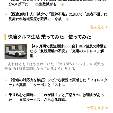
分の1以下に！ 出生数減がも…
【医療崩壊】人口減少で「医師不足」に加えて「患者不足」に
見舞われ地域医療が限界に 今後…
一覧を見る
快適クルマ生活 乗ってみた、使ってみた
【4ヶ月間で受注累計6000台】BEV普及の障壁と
なる「航続距離の不安」「充電のストレス」解
消…
あれほどもてはやされていた「EV（BEV）シフト」の潮流も、
最近では減速基調になっているように見える。…
《雪道の対応力を検証》シビアな状況で実感した「フォレスタ
ー」の真価 「ターボ」と「スト…
乗り込むと同時に「これが軽？」と戸惑うのには理由があっ
た 「日産ルークス」さらなる躍進…
一覧を見る