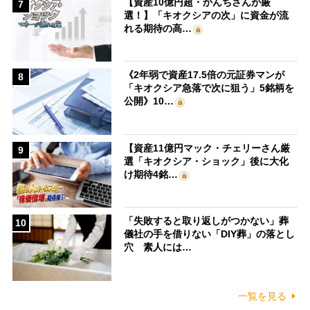
【資産10億円超・かんちさんが厳
7
選！】「キオクシアの次」に資金が流
れる期待の高…
《2年弱で資産17.5倍の元証券マンが
8
「キオクシア急落で次に狙う」5銘柄を
公開》10…
【資産11億円マック・チェリーさん厳
9
選「キオクシア・ショック」後に大化
け期待4銘…
「失敗すると取り返しがつかない」葬
10
儀社の手を借りない「DIY葬」の落とし
穴 素人には…
一覧を見る