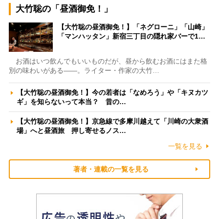
大竹聡の「昼酒御免！」
【大竹聡の昼酒御免！】「ネグローニ」「山崎」
「マンハッタン」新宿三丁目の隠れ家バーで1…
お酒はいつ飲んでもいいものだが、昼から飲むお酒にはまた格
別の味わいがある――。ライター・作家の大竹…
【大竹聡の昼酒御免！】今の若者は「なめろう」や「キヌカツ
ギ」を知らないって本当？ 昔の…
【大竹聡の昼酒御免！】京急線で多摩川越えて「川崎の大衆酒
場」へと昼酒旅 押し寄せるノス…
一覧を見る
著者・連載の一覧を見る