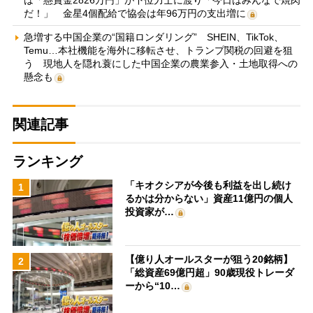
は「懸賞金2826万円」が下位力士に渡り「今日はみんなで焼肉
だ！」 金星4個配給で協会は年96万円の支出増に
急増する中国企業の“国籍ロンダリング” SHEIN、TikTok、
Temu…本社機能を海外に移転させ、トランプ関税の回避を狙
う 現地人を隠れ蓑にした中国企業の農業参入・土地取得への
懸念も
関連記事
ランキング
「キオクシアが今後も利益を出し続け
1
るかは分からない」資産11億円の個人
投資家が…
【億り人オールスターが狙う20銘柄】
2
「総資産69億円超」90歳現役トレーダ
ーから“10…