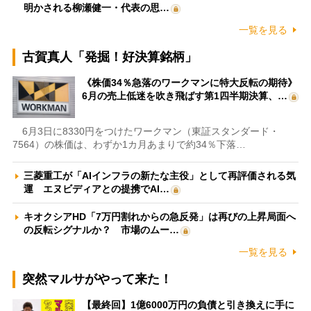
明かされる柳瀬健一・代表の思…
一覧を見る
古賀真人「発掘！好決算銘柄」
《株価34％急落のワークマンに特大反転の期待》
6月の売上低迷を吹き飛ばす第1四半期決算、…
6月3日に8330円をつけたワークマン（東証スタンダード・
7564）の株価は、わずか1カ月あまりで約34％下落…
三菱重工が「AIインフラの新たな主役」として再評価される気
運 エヌビディアとの提携でAI…
キオクシアHD「7万円割れからの急反発」は再びの上昇局面へ
の反転シグナルか？ 市場のムー…
一覧を見る
突然マルサがやって来た！
【最終回】1億6000万円の負債と引き換えに手に