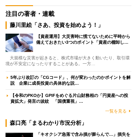
注目の著者・連載
藤川里絵「さあ、投資を始めよう！」
【資産運用】大災害時に慌てないために平時から
備えておきたい3つのポイント「資産の棚卸し…
大規模な災害が起きると、株式市場が大きく動いたり、取引環
境が不安定になったりすることがある。一方…
5年ぶり改訂の「CGコード」、何が変わったのかポイントを解
説 企業に成長投資の具体的な説…
【令和のPKOか】GPIFをめぐる片山財務相の「円資産への投
資拡大」発言の波紋 「国債重視」…
一覧を見る
森口亮「まるわかり市況分析」
「キオクシア急落で含み損が膨らんで…」損失を