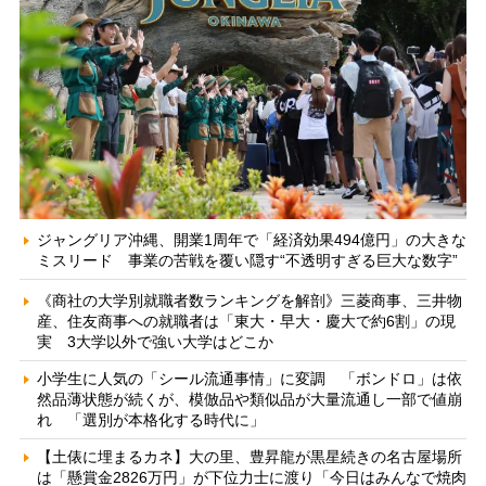
ジャングリア沖縄、開業1周年で「経済効果494億円」の大きな
ミスリード 事業の苦戦を覆い隠す“不透明すぎる巨大な数字”
《商社の大学別就職者数ランキングを解剖》三菱商事、三井物
産、住友商事への就職者は「東大・早大・慶大で約6割」の現
実 3大学以外で強い大学はどこか
小学生に人気の「シール流通事情」に変調 「ボンドロ」は依
然品薄状態が続くが、模倣品や類似品が大量流通し一部で値崩
れ 「選別が本格化する時代に」
【土俵に埋まるカネ】大の里、豊昇龍が黒星続きの名古屋場所
は「懸賞金2826万円」が下位力士に渡り「今日はみんなで焼肉