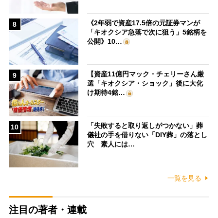
《2年弱で資産17.5倍の元証券マンが
8
「キオクシア急落で次に狙う」5銘柄を
公開》10…
【資産11億円マック・チェリーさん厳
9
選「キオクシア・ショック」後に大化
け期待4銘…
「失敗すると取り返しがつかない」葬
10
儀社の手を借りない「DIY葬」の落とし
穴 素人には…
一覧を見る
注目の著者・連載