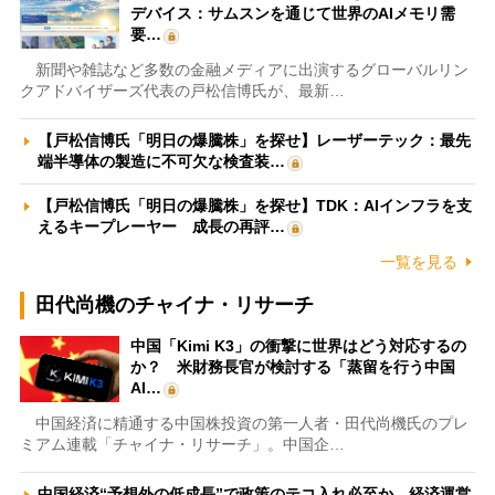
デバイス：サムスンを通じて世界のAIメモリ需
要…
新聞や雑誌など多数の金融メディアに出演するグローバルリン
クアドバイザーズ代表の戸松信博氏が、最新…
【戸松信博氏「明日の爆騰株」を探せ】レーザーテック：最先
端半導体の製造に不可欠な検査装…
【戸松信博氏「明日の爆騰株」を探せ】TDK：AIインフラを支
えるキープレーヤー 成長の再評…
一覧を見る
田代尚機のチャイナ・リサーチ
中国「Kimi K3」の衝撃に世界はどう対応するの
か？ 米財務長官が検討する「蒸留を行う中国
AI…
中国経済に精通する中国株投資の第一人者・田代尚機氏のプレ
ミアム連載「チャイナ・リサーチ」。中国企…
中国経済“予想外の低成長”で政策のテコ入れ必至か 経済運営