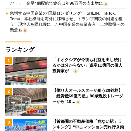
だ！」 金星4個配給で協会は年96万円の支出増に
急増する中国企業の“国籍ロンダリング” SHEIN、TikTok、
Temu…本社機能を海外に移転させ、トランプ関税の回避を狙
う 現地人を隠れ蓑にした中国企業の農業参入・土地取得への
懸念も
ランキング
「キオクシアが今後も利益を出し続け
1
るかは分からない」資産11億円の個人
投資家が…
【億り人オールスターが狙う20銘柄】
2
「総資産69億円超」90歳現役トレーダ
ーから“10…
【首都圏の不動産価格「危ない駅」ラ
3
ンキング】“中古マンション売れ行き鈍