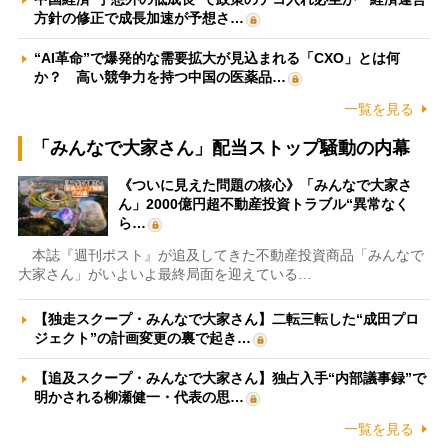
方針の修正で成長加速が予想さ…
“AI革命”で爆発的な需要拡大が見込まれる「CXO」とは何
か？ 高い競争力を持つ中国の医薬品…
一覧を見る
「みんなで大家さん」配当ストップ騒動の内幕
《ついに見えた問題の核心》「みんなで大家さ
ん」2000億円超不動産投資トラブル“異常なく
ら…
本誌『週刊ポスト』が追及してきた不動産投資商品「みんなで
大家さん」がいよいよ最終局面を迎えている…
【独走スクープ・みんなで大家さん】二転三転した“成田プロ
ジェクト”の計画変更の裏で起き…
【追及スクープ・みんなで大家さん】独占入手“内部議事録”で
明かされる柳瀬健一・代表の思…
一覧を見る