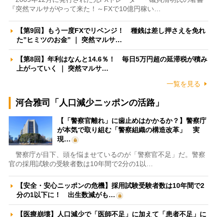
『突然マルサがやって来た！～FXで10億円稼い…
【第9回】もう一度FXでリベンジ！ 種銭は差し押さえを免れ
た”ヒミツのお金” ｜ 突然マルサ…
【第8回】年利はなんと14.6％！ 毎日5万円超の延滞税が積み
上がっていく ｜ 突然マルサ…
一覧を見る
河合雅司「人口減少ニッポンの活路」
【「警察官離れ」に歯止めはかかるか？】警察庁
が本気で取り組む「警察組織の構造改革」 実
現…
警察庁が目下、頭を悩ませているのが「警察官不足」だ。警察
官の採用試験の受験者数は10年間で2分の1以…
【安全・安心ニッポンの危機】採用試験受験者数は10年間で2
分の1以下に！ 出生数減がも…
【医療崩壊】人口減少で「医師不足」に加えて「患者不足」に