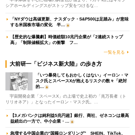
シアホールディングスがストップ安をつけるな…
「NYダウは高値更新、ナスダック・S&P500は足踏み」が意味
する米国株市場の変化 半…
【歴史的な爆騰劇】時価総額10兆円企業が「2連続ストップ
高」「制限値幅拡大」の衝撃 フ…
一覧を見る
大前研一「ビジネス新大陸」の歩き方
「いつ暴発してもおかしくはない」イーロン・マ
スク氏とスペースXが抱えるリスクの数々「絶対
的…
宇宙開発企業「スペースX」の上場で史上初の「兆万長者（ト
リリオネア）」となったイーロン・マスク氏。…
【3メガバンクは純利益5兆円超】銀行、商社、ゼネコンは最高
益続出の一方で、中小企業・…
急増する中国企業の“国籍ロンダリング” SHEIN、TikTok、