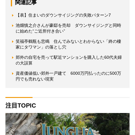
関連記事
【表】住まいのダウンサイジングの失敗パターン7
池畑慎之介さんが豪邸を売却 ダウンサイジングと同時
に始めた“ご近所付き合い”
笑福亭鶴瓶も悲鳴 住んでみないとわからない「終の棲
家にタワマン」の落とし穴
郊外の自宅を売って駅近マンションを購入した60代夫婦
の大誤算
資産価値低い郊外一戸建て 6000万円払ったのに500万
円でも売れない現実
注目TOPIC