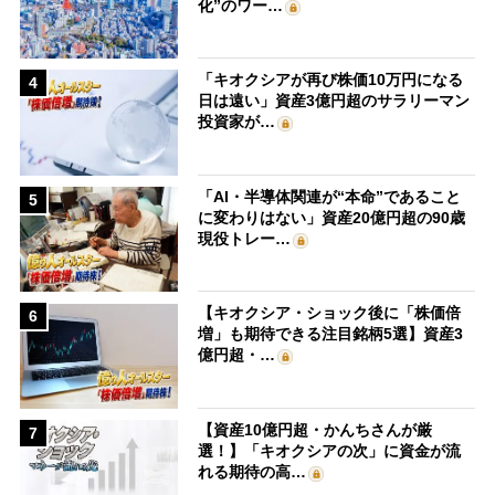
化”のワー…
「キオクシアが再び株価10万円になる
4
日は遠い」資産3億円超のサラリーマン
投資家が…
「AI・半導体関連が“本命”であること
5
に変わりはない」資産20億円超の90歳
現役トレー…
【キオクシア・ショック後に「株価倍
6
増」も期待できる注目銘柄5選】資産3
億円超・…
【資産10億円超・かんちさんが厳
7
選！】「キオクシアの次」に資金が流
れる期待の高…