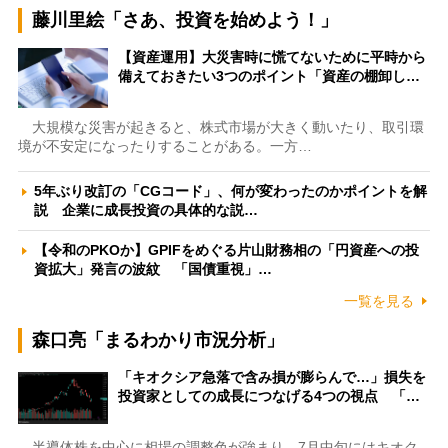
藤川里絵「さあ、投資を始めよう！」
【資産運用】大災害時に慌てないために平時から
備えておきたい3つのポイント「資産の棚卸し…
大規模な災害が起きると、株式市場が大きく動いたり、取引環
境が不安定になったりすることがある。一方…
5年ぶり改訂の「CGコード」、何が変わったのかポイントを解
説 企業に成長投資の具体的な説…
【令和のPKOか】GPIFをめぐる片山財務相の「円資産への投
資拡大」発言の波紋 「国債重視」…
一覧を見る
森口亮「まるわかり市況分析」
「キオクシア急落で含み損が膨らんで…」損失を
投資家としての成長につなげる4つの視点 「…
半導体株を中心に相場の調整色が強まり、7月中旬にはキオク