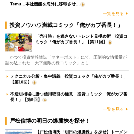
Temu…本社機能を海外に移転させ…
一覧を見る
投資ノウハウ満載コミック「俺がカブ番長！」
「売り時」を逃さないトレンド見極め術 投資コ
ミック「俺がカブ番長！」【第11回】
かつて投資情報雑誌「マネーポスト」にて、圧倒的な情報量が
詰め込まれた「天下無敵の株コミック」とし…
テクニカル分析・集中講義 投資コミック「俺がカブ番長！」
【第10回】
不透明相場に勝つ信用取引の極意 投資コミック「俺がカブ番
長！」【第9回】
一覧を見る
戸松信博の明日の爆騰株を探せ！
【戸松信博氏「明日の爆騰株」を探せ】トーメン