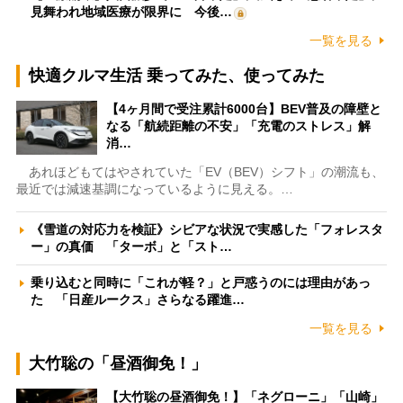
見舞われ地域医療が限界に 今後…
一覧を見る
快適クルマ生活 乗ってみた、使ってみた
【4ヶ月間で受注累計6000台】BEV普及の障壁と
なる「航続距離の不安」「充電のストレス」解
消…
あれほどもてはやされていた「EV（BEV）シフト」の潮流も、
最近では減速基調になっているように見える。…
《雪道の対応力を検証》シビアな状況で実感した「フォレスタ
ー」の真価 「ターボ」と「スト…
乗り込むと同時に「これが軽？」と戸惑うのには理由があっ
た 「日産ルークス」さらなる躍進…
一覧を見る
大竹聡の「昼酒御免！」
【大竹聡の昼酒御免！】「ネグローニ」「山崎」