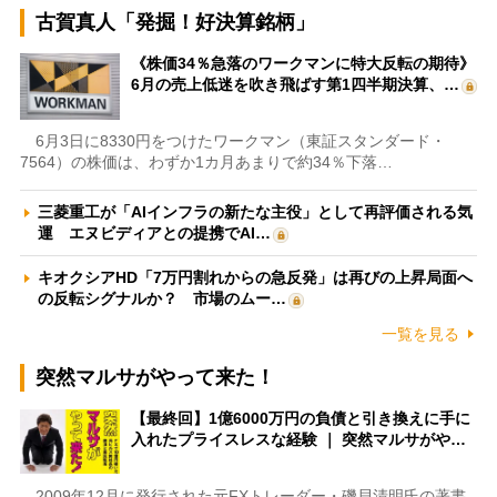
古賀真人「発掘！好決算銘柄」
《株価34％急落のワークマンに特大反転の期待》
6月の売上低迷を吹き飛ばす第1四半期決算、…
6月3日に8330円をつけたワークマン（東証スタンダード・
7564）の株価は、わずか1カ月あまりで約34％下落…
三菱重工が「AIインフラの新たな主役」として再評価される気
運 エヌビディアとの提携でAI…
キオクシアHD「7万円割れからの急反発」は再びの上昇局面へ
の反転シグナルか？ 市場のムー…
一覧を見る
突然マルサがやって来た！
【最終回】1億6000万円の負債と引き換えに手に
入れたプライスレスな経験 ｜ 突然マルサがや…
2009年12月に発行された元FXトレーダー・磯貝清明氏の著書